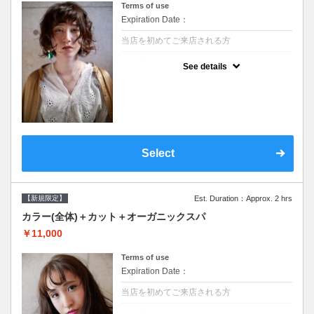
Terms of use
Expiration Date：
当店を初めてご来店される方
クーポンについて
See details
●シャンプーブロー込/ロング料金あり●濃密
なＣＭＣクリームがダメージ部に浸透し補修
するＴＲ●次回以降は早期割引で10～20%off
Select
【新規限定】
Est. Duration：Approx. 2 hrs
カラー(全体)＋カット＋オーガニックスパ
￥11,000
Terms of use
Expiration Date：
当店を初めてご来店される方
クーポンについて