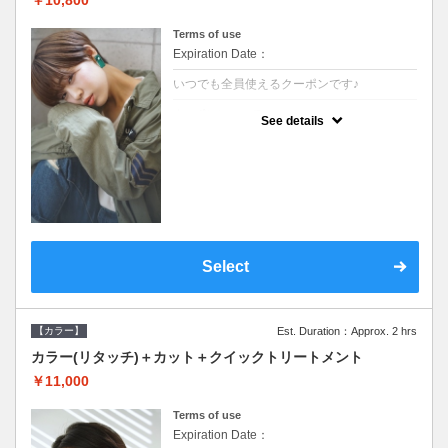
Terms of use
Expiration Date：
いつでも全員使えるクーポンです♪
クーポンについて
See details
●シャンプーブロー込●根元(3cmまで)のカラ
ーをご希望の方※グレーカラー(白髪染め)も
ＯＫ●オーガニッククリームで頭皮環境を整
えリフレッシュ●＋1100でアロマリラックス
スパに変更できます♪
Select
【カラー】
Est. Duration：Approx. 2 hrs
カラー(リタッチ)＋カット＋クイックトリートメント
￥11,000
Terms of use
Expiration Date：