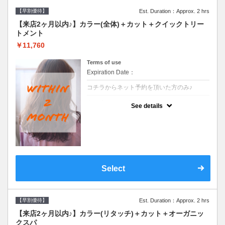
【早割優待】
Est. Duration：Approx. 2 hrs
【来店2ヶ月以内♪】カラー(全体)＋カット＋クイックトリー
トメント
￥11,760
Terms of use
Expiration Date：
コチラからネット予約を頂いた方のみ♪
クーポンについて
See details
●前回の来店日から２ヶ月以内のお客様専用
クーポンです●シャンプーブロー込※ロング
料金→S+550 M+1100 L+1650 LL+2200
Select
【早割優待】
Est. Duration：Approx. 2 hrs
【来店2ヶ月以内♪】カラー(リタッチ)＋カット＋オーガニッ
クスパ