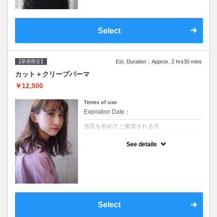
Select
【新規限定】
Est. Duration：Approx. 2 hrs30 mins
カット＋クリープパーマ
￥12,500
Terms of use
Expiration Date：
当店を初めてご来店される方
クーポンについて
See details
●シャンプーブロー込●湿熱を利用することで
通常のパーマよりダメージを軽減し、柔らか
い弾力のあるカールが実現●選べるシャンプ
ー★次回以降は早期割引で10～20%off★
Select