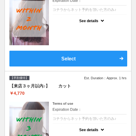
Expiration Date：
コチラからネット予約を頂いた方のみ♪
クーポンについて
See details
●前回の来店日から２ヶ月以内のお客様専用
クーポンです●シャンプーブロー込※ロング
料金→S+550 M+1100 L+1650 LL+2200
Select
【早割優待】
Est. Duration：Approx. 1 hrs
【来店３ヶ月以内♪】 カット
￥4,770
Terms of use
Expiration Date：
コチラからネット予約を頂いた方のみ♪
クーポンについて
See details
●前回の来店日から３ヶ月以内のお客様専用