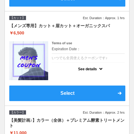
【カット】
Est. Duration：Approx. 1 hrs
【メンズ専用】カット＋眉カット＋オーガニックスパ
￥6,500
Terms of use
Expiration Date：
いつでも全員使えるクーポンです♪
クーポンについて
See details
●メンズ専用クーポン●シャンプースタイリン
グ込●オーガニッククリームで頭皮環境を整
えリフレッシュ♪通常のシャンプー台で行う
気軽なスパです☆
Select
【カラー】
Est. Duration：Approx. 2 hrs
【美髪計画♪】カラー（全体）＋プレミアム酵素トリートメン
ト
￥11,000