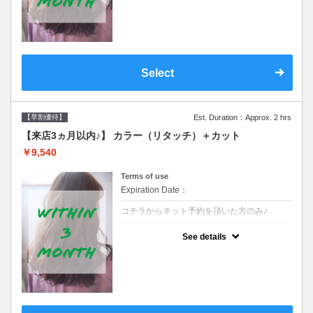
クーポンです●シャンプーブロー込
Select
【早割優待】
Est. Duration：Approx. 2 hrs
【来店3ヵ月以内♪】 カラー（リタッチ）＋カット
￥9,540
Terms of use
Expiration Date：
コチラからネット予約を頂いた方のみ♪
クーポンについて
See details
●前回の来店日から３ヶ月以内のお客様専用
クーポンです●シャンプーブロー込