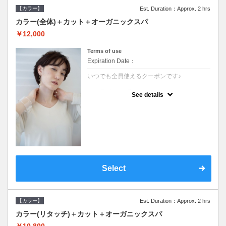
【カラー】
Est. Duration：Approx. 2 hrs
カラー(全体)＋カット＋オーガニックスパ
￥12,000
Terms of use
Expiration Date：
いつでも全員使えるクーポンです♪
クーポンについて
See details
●ロング料金あり●シャンプーブロー込●オー
ガニッククリームで頭皮環境を整えリフレッ
シュ♪通常のシャンプー台で行う気軽なスパ
です●＋1100でアロマリラックススパに変更
できます♪
Select
【カラー】
Est. Duration：Approx. 2 hrs
カラー(リタッチ)＋カット＋オーガニックスパ
￥10,800