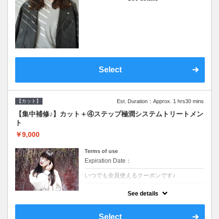
●シャンプーブロー込●濃密なＣＭＣクリーム
がダメージ部に浸透し補修するＴＲ
Select
【カット】
Est. Duration：Approx. 1 hrs30 mins
【集中補修♪】カット＋④ステップ極潤システムトリートメン
ト
￥9,000
Terms of use
Expiration Date：
いつでも全員使えるクーポンです♪
クーポンについて
See details
●シャンプーブロー込●TOKIO等の髪の内部か
ら修復し美髪へと導く最新4stepトリートメ
ント☆内側からしっかり修復したい方に♪
Select