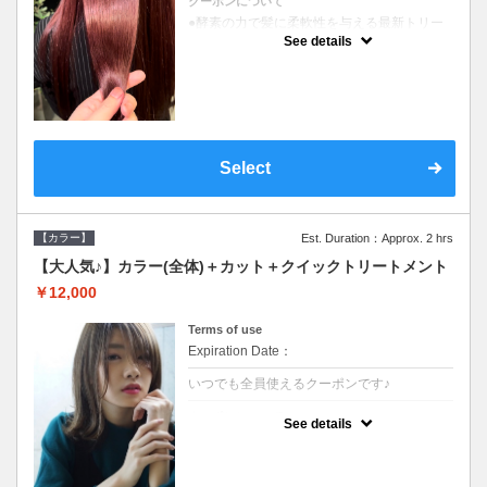
クーポンについて
●酵素の力で髪に柔軟性を与える最新トリー
トメント●ＳＢ込●長さ料金あり《こちらのク
See details
ーポンご利用のお客様のみ》オリジナル酵素
ミストが10%offでご購入いただけます☆
Select
【カラー】
Est. Duration：Approx. 2 hrs
【大人気♪】カラー(全体)＋カット＋クイックトリートメント
￥12,000
Terms of use
Expiration Date：
いつでも全員使えるクーポンです♪
クーポンについて
See details
●ロング料金あり●シャンプーブロー込●濃密
なＣＭＣクリームがダメージ部に浸透し補修
するＴＲ