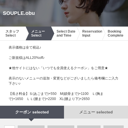
SOUPLE.obu
スタッフ
メニュー
Select Date
Reservation
Booking
Select
Select
and Time
Input
Complete
表示価格は全て税込♪
ご新規様はALL20%off♪
★他サイトにはない「いつでも全員使えるクーポン」をご用意★
表示のないメニューの追加・変更などがございましたら備考欄にご入力
下さい♪
【長さ料金】Ｓ(あごまで)+550 М(鎖骨まで)+1100 Ｌ(胸ま
で)+1650 ＬＬ(腰まで)+2200 XL(腰より下)+2650
クーポン selected
メニュー selected