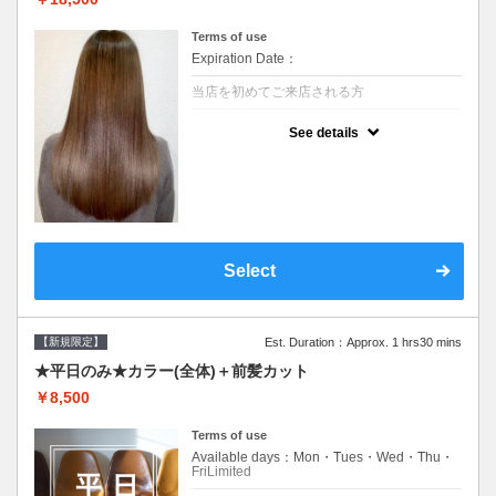
Terms of use
Expiration Date：
当店を初めてご来店される方
クーポンについて
See details
痛みの原因となるアルカリを使用しない、酸
性～弱酸性域でかける最高峰のストレート♪
痛ませたくない！ツンツンはイヤ！柔らかい
手触りにしたい！そんな方にオススメ☆※ロ
ング料金あり
Select
【新規限定】
Est. Duration：Approx. 1 hrs30 mins
★平日のみ★カラー(全体)＋前髪カット
￥8,500
Terms of use
Available days：Mon・Tues・Wed・Thu・
FriLimited