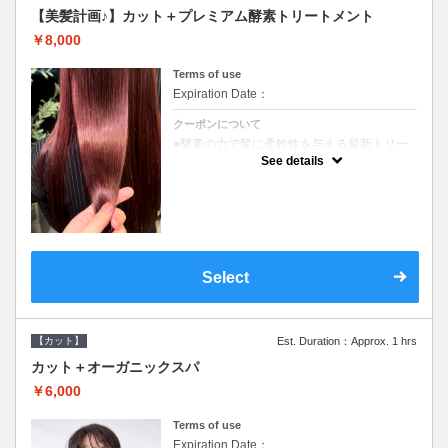
【美髪計画♪】カット＋プレミアム酵素トリートメント
￥8,000
Terms of use
Expiration Date：
クーポンについて
●酵素の力で髪に柔軟性を与える最新トリー
トメント●ＳＢ込●長さ料金あり《こちらのク
See details
ーポンご利用のお客様のみ》オリジナル酵素
ミストが10%offでご購入いただけます☆
Select
【カット】
Est. Duration：Approx. 1 hrs
カット＋オーガニックスパ
￥6,000
Terms of use
Expiration Date：