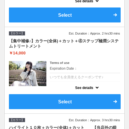
See details
●ロング料金あり●シャンプーブロー込
●TOKIO等の髪の内部から修復し美髪へと導
く最新4stepトリートメント☆内側からしっ
Select
かり修復したい方に♪
【カラー】
Est. Duration：Approx. 2 hrs30 mins
【集中補修♪】カラー(全体)＋カット＋④ステップ極潤システ
ムトリートメント
￥14,000
Terms of use
Expiration Date：
いつでも全員使えるクーポンです♪
クーポンについて
See details
●ロング料金あり●シャンプーブロー込
●TOKIO等の髪の内部から修復し美髪へと導
く最新4stepトリートメント☆内側からしっ
Select
かり修復したい方に♪
【カラー】
Est. Duration：Approx. 3 hrs30 mins
ハイライト１０枚＋カラー(全体)＋カット 【当店外の暗