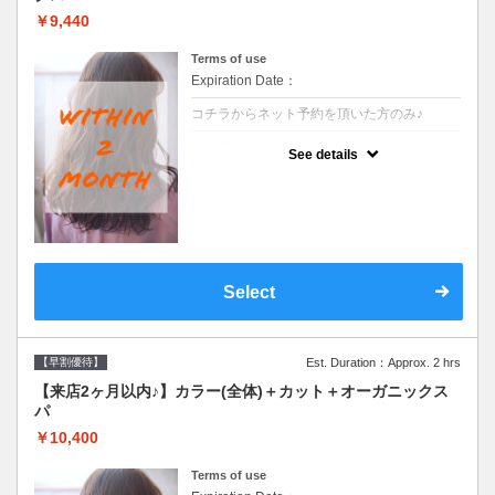
￥9,440
Terms of use
Expiration Date：
コチラからネット予約を頂いた方のみ♪
クーポンについて
See details
●前回の来店日から２ヶ月以内のお客様専用
クーポンです●シャンプーブロー込
Select
【早割優待】
Est. Duration：Approx. 2 hrs
【来店2ヶ月以内♪】カラー(全体)＋カット＋オーガニックス
パ
￥10,400
Terms of use