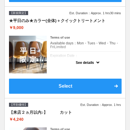
【新規限定】
Est. Duration：Approx. 1 hrs30 mins
★平日のみ★カラー(全体)＋クイックトリートメント
￥9,000
Terms of use
Available days：Mon・Tues・Wed・Thu・
FriLimited
Expiration Date：
See details
新規限定の平日のみのクーポンです★
クーポンについて
平日クーポン●シャンプーブロー込●ロング料
金あり●お客様に似合うトレンドカラーをご
Select
提案させて頂きます●選べるシャンプー付き●
次回以降は早期割引で10～20%off
【早割優待】
Est. Duration：Approx. 1 hrs
【来店２ヵ月以内♪】 カット
￥4,240
Terms of use