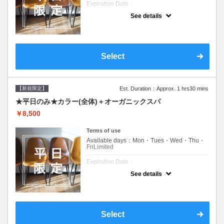
Expiration Date：
See details
新規限定の平日のみのクーポンです★
クーポンについて
平日クーポン●シャンプーブロー込●ロング料
金あり●お客様に似合うトレンドカラーをご
Select
提案させて頂きます●選べるシャンプー付き●
次回以降は早期割引で10～20%off
【新規限定】
Est. Duration：Approx. 1 hrs30 mins
★平日のみ★カラー(全体)＋オーガニックスパ
￥8,500
Terms of use
Available days：Mon・Tues・Wed・Thu・
FriLimited
Expiration Date：
See details
新規限定の平日のみのクーポンです★
クーポンについて
平日クーポン●シャンプーブロー込●ロング料
金あり●お客様に似合うトレンドカラーをご
Select
提案させて頂きます●選べるシャンプー付き●
次回以降は早期割引で10～20%off