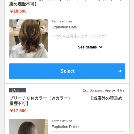
染め履歴不可】
￥18,500
Terms of use
Expiration Date：
いつでも全員使えるクーポンです♪
クーポンについて
See details
●少ない枚数で立体感と動きを演出♪カウンセ
リングもしっかり●根元のブリーチでも同じ
価格です●SB込/ロング料金あり●追いブリー
チは＋3300
Select
【カラー】
Est. Duration：Approx. 4 hrs
ブリーチＯＮカラー（Ｗカラー） 【当店外の暗染め
履歴不可】
￥17,500
Terms of use
Expiration Date：