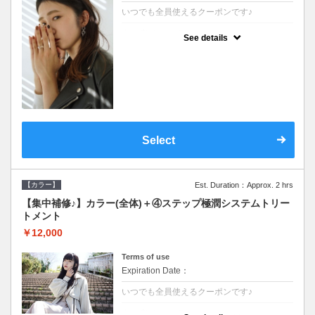
いつでも全員使えるクーポンです♪
クーポンについて
See details
●シャンプーブロー込●根元(3cmまで)のカラ
ーをご希望の方※グレーカラー(白髪染め)も
ＯＫ●濃密なＣＭＣクリームがダメージ部に
浸透し補修するＴＲ
Select
【カラー】
Est. Duration：Approx. 2 hrs
【集中補修♪】カラー(全体)＋④ステップ極潤システムトリー
トメント
￥12,000
Terms of use
Expiration Date：
いつでも全員使えるクーポンです♪
クーポンについて