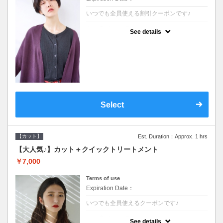
いつでも全員使える割引クーポンです♪
クーポンについて
See details
●シャンプーブロー込●オーガニッククリーム
で頭皮環境を整えリフレッシュ♪通常のシャ
ンプー台で行う気軽なスパです●＋1100でア
ロマリラックススパに変更できます♪
Select
【カット】
Est. Duration：Approx. 1 hrs
【大人気♪】カット＋クイックトリートメント
￥7,000
Terms of use
Expiration Date：
いつでも全員使えるクーポンです♪
クーポンについて
See details