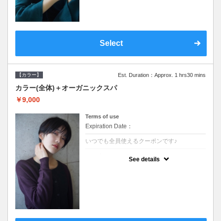
Select
【カラー】
Est. Duration：Approx. 1 hrs30 mins
カラー(全体)＋オーガニックスパ
￥9,000
Terms of use
Expiration Date：
いつでも全員使えるクーポンです♪
クーポンについて
See details
●ロング料金あり ●シャンプーブロー込●オ
ーガニッククリームで頭皮環境を整えリフレ
ッシュ♪通常のシャンプー台で行う気軽なス
パです●＋1100でアロマリラックススパに変
更できます♪