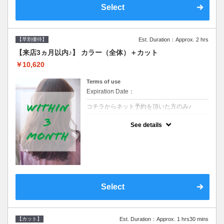
Select
【早割優待】
Est. Duration：Approx. 2 hrs
【来店3ヵ月以内♪】 カラー（全体）＋カット
￥10,620
Terms of use
Expiration Date：
コチラからネット予約を頂いた方のみ♪
クーポンについて
See details
●前回の来店日から３ヶ月以内のお客様専用
クーポンです●シャンプーブロー込※ロング
料金→S+550 M+1100 L+1650 LL+2200
Select
【カット】
Est. Duration：Approx. 1 hrs30 mins