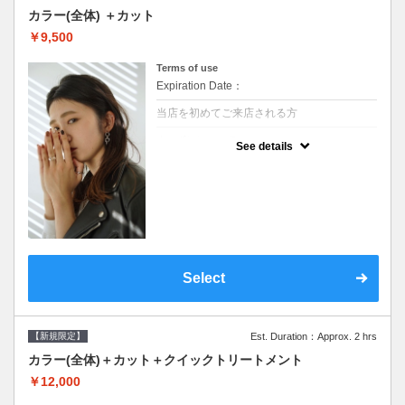
カラー(全体) ＋カット
￥9,500
Terms of use
Expiration Date：
当店を初めてご来店される方
クーポンについて
See details
●シャンプーブロー込●ロング料金あり●お客
様に似合うトレンドカラーをご提案させて頂
きます●選べるシャンプー●次回以降は早期割
引で10～20%off
Select
【新規限定】
Est. Duration：Approx. 2 hrs
カラー(全体)＋カット＋クイックトリートメント
￥12,000