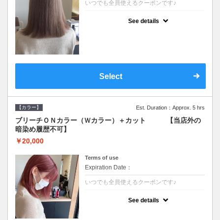
いつでも全員使えるクーポンです♪
クーポンについて
See details
●ブリーチと全体のカラーも含む２度の施術
となります●根元(リタッチ)のブリーチでも同
じ価格となります●シャンプーブロー込/ロン
グ料金あり●追いブリーチは＋3300●Ｗブリ
ーチは＋5500
Select
【カラー】
Est. Duration：Approx. 5 hrs
ブリーチＯＮカラー（Ｗカラー）＋カット 【当店外の
暗染め履歴不可】
￥20,000
Terms of use
Expiration Date：
いつでも全員使えるクーポンです♪
クーポンについて
See details
●ブリーチと全体のカラーも含む２度の施術
となります●根元(リタッチ)のブリーチでも同
じ価格となります●シャンプーブロー込/ロン