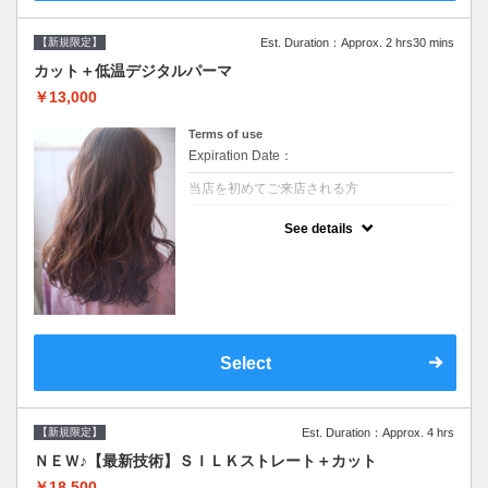
【新規限定】
Est. Duration：Approx. 2 hrs30 mins
カット＋低温デジタルパーマ
￥13,000
Terms of use
Expiration Date：
当店を初めてご来店される方
クーポンについて
See details
●シャンプーブロー込●低温なので髪の負担も
少なく、乾かすだけでも理想のスタイルに●
選べるシャンプー●次回以降は早期割引で10
～20%off
Select
【新規限定】
Est. Duration：Approx. 4 hrs
ＮＥＷ♪【最新技術】ＳＩＬＫストレート＋カット
￥18,500