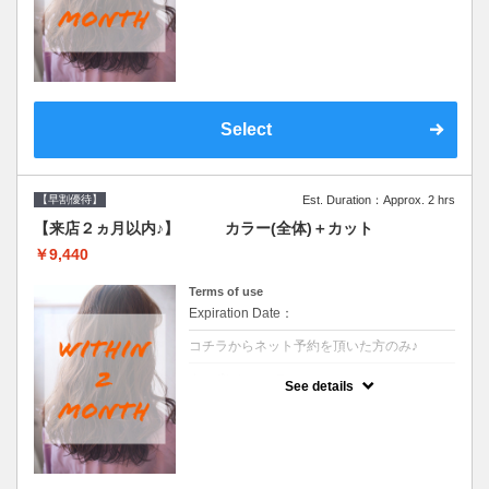
●前回の来店日から２ヶ月以内のお客様専用
クーポンです●シャンプーブロー込
Select
【早割優待】
Est. Duration：Approx. 2 hrs
【来店２ヵ月以内♪】 カラー(全体)＋カット
￥9,440
Terms of use
Expiration Date：
コチラからネット予約を頂いた方のみ♪
クーポンについて
See details
●前回の来店日から２ヶ月以内のお客様専用
クーポンです●シャンプーブロー込※ロング
料金→S+550 M+1100 L+1650 LL+2200