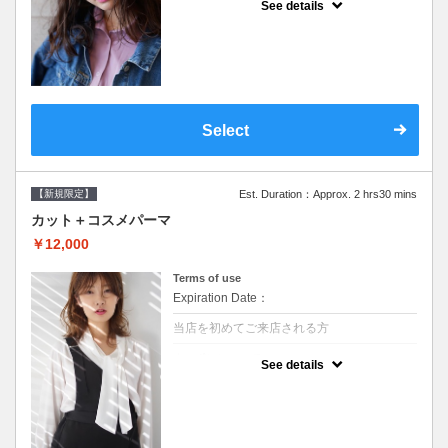
See details
●シャンプーブロー込/ロング料金あり●オー
ガニッククリームで頭皮環境を整えリフレッ
シュ♪通常のシャンプー台で行う気軽なスパ
です●＋1100でアロマリラックススパに変更
できます♪次回以降は早期割引で10～20%off
Select
【新規限定】
Est. Duration：Approx. 2 hrs30 mins
カット＋コスメパーマ
￥12,000
Terms of use
Expiration Date：
当店を初めてご来店される方
クーポンについて
See details
●シャンプーブロー込●最新の髪に優しい薬剤
を使用★外国人風のクセ毛パーマも●選べる
シャンプー★次回以降は早期割引で10～
20%off★