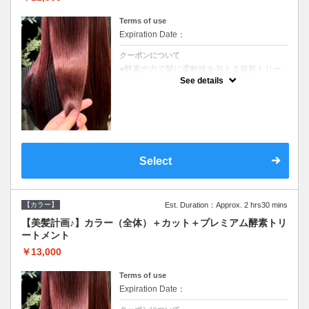
Terms of use
Expiration Date：
クーポンについて
●酵素の力で髪に柔軟性を与える最新トリー
トメント●ＳＢ込●長さ料金あり《こちらのク
See details
ーポンご利用のお客様のみ》オリジナル酵素
ミストが10%offでご購入いただけます☆
Select
【カラー】
Est. Duration：Approx. 2 hrs30 mins
【美髪計画♪】カラー（全体）＋カット＋プレミアム酵素トリ
ートメント
￥13,000
Terms of use
Expiration Date：