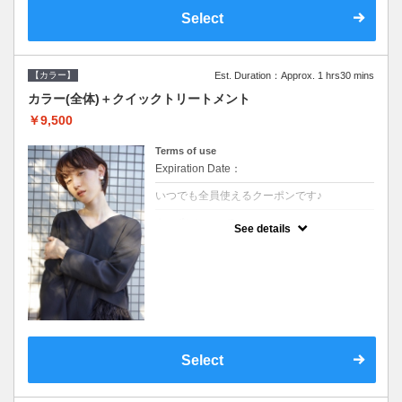
Select
【カラー】
Est. Duration：Approx. 1 hrs30 mins
カラー(全体)＋クイックトリートメント
￥9,500
Terms of use
Expiration Date：
いつでも全員使えるクーポンです♪
クーポンについて
See details
●ロング料金あり●シャンプーブロー込●濃密
なＣＭＣクリームがダメージ部に浸透し補修
するＴＲ
Select