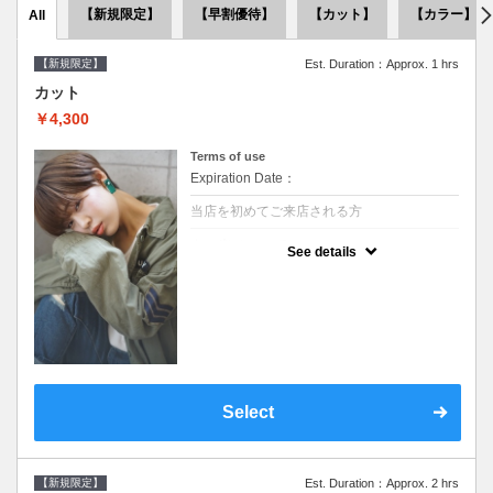
【新規限定】
【早割優待】
【カット】
【カラー】
All
【新規限定】
Est. Duration：Approx. 1 hrs
カット
￥4,300
Terms of use
Expiration Date：
当店を初めてご来店される方
クーポンについて
See details
●シャンプーブロー込●似合うスタイルをご提
案させて頂きます●次回以降は早期割引で10
～20%off
Select
【新規限定】
Est. Duration：Approx. 2 hrs