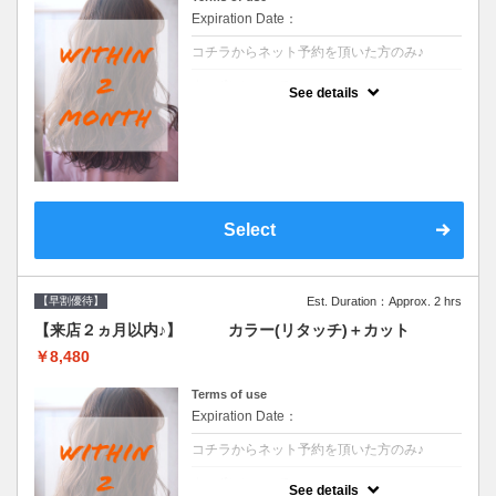
Expiration Date：
コチラからネット予約を頂いた方のみ♪
クーポンについて
See details
●前回の来店日から２ヶ月以内のお客様専用
クーポンです●シャンプーブロー込
Select
【早割優待】
Est. Duration：Approx. 2 hrs
【来店２ヵ月以内♪】 カラー(リタッチ)＋カット
￥8,480
Terms of use
Expiration Date：
コチラからネット予約を頂いた方のみ♪
クーポンについて
See details