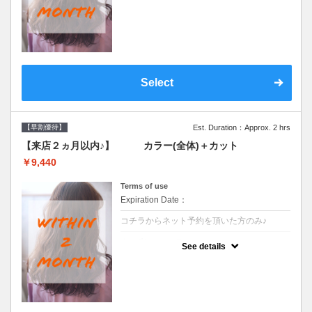
●前回の来店日から２ヶ月以内のお客様専用
クーポンです●シャンプーブロー込
Select
【早割優待】
Est. Duration：Approx. 2 hrs
【来店２ヵ月以内♪】 カラー(全体)＋カット
￥9,440
Terms of use
Expiration Date：
コチラからネット予約を頂いた方のみ♪
クーポンについて
See details
●前回の来店日から２ヶ月以内のお客様専用
クーポンです●シャンプーブロー込※ロング
料金→S+550 M+1100 L+1650 LL+2200