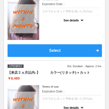
Expiration Date：
コチラからネット予約を頂いた方のみ♪
クーポンについて
See details
●前回の来店日から２ヶ月以内のお客様専用
クーポンです●シャンプーブロー込
Select
【早割優待】
Est. Duration：Approx. 2 hrs
【来店２ヵ月以内♪】 カラー(リタッチ)＋カット
￥8,480
Terms of use
Expiration Date：
コチラからネット予約を頂いた方のみ♪
クーポンについて
See details