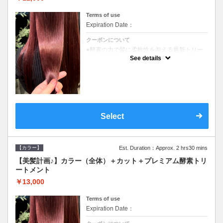
Terms of use
Expiration Date：
クーポンについて
●酵素の力で髪に柔軟性を与える最新トリー
トメント●ＳＢ込●長さ料金あり《こちらのク
See details
ーポンご利用のお客様のみ》オリジナル酵素
ミストが10%offでご購入いただけます☆
Select
【カラー】
Est. Duration：Approx. 2 hrs30 mins
【美髪計画♪】カラー（全体）＋カット＋プレミアム酵素トリ
ートメント
￥13,000
Terms of use
Expiration Date：