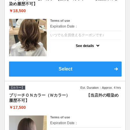
染め履歴不可】
￥18,500
Terms of use
Expiration Date：
いつでも全員使えるクーポンです♪
クーポンについて
See details
●少ない枚数で立体感と動きを演出♪カウンセ
リングもしっかり●根元のブリーチでも同じ
価格です●SB込/ロング料金あり●追いブリー
チは＋3300
Select
【カラー】
Est. Duration：Approx. 4 hrs
ブリーチＯＮカラー（Ｗカラー） 【当店外の暗染め
履歴不可】
￥17,500
Terms of use
Expiration Date：