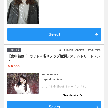
●シャンプーブロー込●濃密なＣＭＣクリーム
がダメージ部に浸透し補修するＴＲ
Select
【カット】
Est. Duration：Approx. 1 hrs30 mins
【集中補修♪】カット＋④ステップ極潤システムトリートメン
ト
￥9,000
Terms of use
Expiration Date：
いつでも全員使えるクーポンです♪
クーポンについて
See details
●シャンプーブロー込●TOKIO等の髪の内部か
ら修復し美髪へと導く最新4stepトリートメ
ント☆内側からしっかり修復したい方に♪
Select