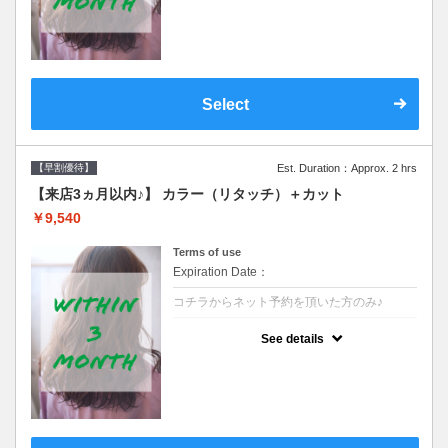
クーポンです●シャンプーブロー込
Select
【早割優待】
Est. Duration：Approx. 2 hrs
【来店3ヵ月以内♪】 カラー（リタッチ）＋カット
￥9,540
Terms of use
Expiration Date：
コチラからネット予約を頂いた方のみ♪
クーポンについて
See details
●前回の来店日から３ヶ月以内のお客様専用
クーポンです●シャンプーブロー込