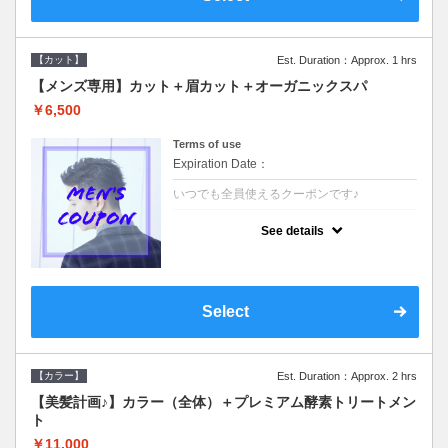
【カット】
Est. Duration：Approx. 1 hrs
【メンズ専用】カット＋眉カット＋オーガニックスパ
￥6,500
Terms of use
Expiration Date：
いつでも全員使えるクーポンです♪
クーポンについて
See details
●メンズ専用クーポン●シャンプースタイリン
グ込●オーガニッククリームで頭皮環境を整
えリフレッシュ♪通常のシャンプー台で行う
気軽なスパです☆
Select
【カラー】
Est. Duration：Approx. 2 hrs
【美髪計画♪】カラー（全体）＋プレミアム酵素トリートメン
ト
￥11,000