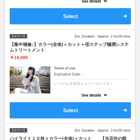
See details
●ロング料金あり●シャンプーブロー込
●TOKIO等の髪の内部から修復し美髪へと導
く最新4stepトリートメント☆内側からしっ
Select
かり修復したい方に♪
【カラー】
Est. Duration：Approx. 2 hrs30 mins
【集中補修♪】カラー(全体)＋カット＋④ステップ極潤システ
ムトリートメント
￥14,000
Terms of use
Expiration Date：
いつでも全員使えるクーポンです♪
クーポンについて
See details
●ロング料金あり●シャンプーブロー込
●TOKIO等の髪の内部から修復し美髪へと導
く最新4stepトリートメント☆内側からしっ
Select
かり修復したい方に♪
【カラー】
Est. Duration：Approx. 3 hrs30 mins
ハイライト１０枚＋カラー(全体)＋カット 【当店外の暗