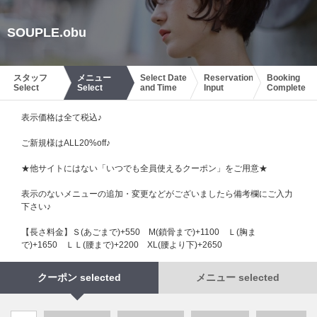
SOUPLE.obu
スタッフ
メニュー
Select Date
Reservation
Booking
Select
Select
and Time
Input
Complete
表示価格は全て税込♪
ご新規様はALL20%off♪
★他サイトにはない「いつでも全員使えるクーポン」をご用意★
表示のないメニューの追加・変更などがございましたら備考欄にご入力
下さい♪
【長さ料金】Ｓ(あごまで)+550 М(鎖骨まで)+1100 Ｌ(胸ま
で)+1650 ＬＬ(腰まで)+2200 XL(腰より下)+2650
クーポン selected
メニュー selected