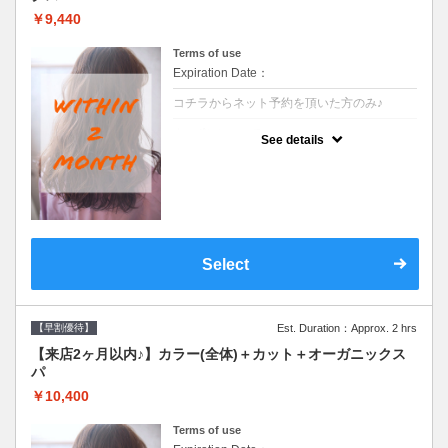
￥9,440
Terms of use
Expiration Date：
コチラからネット予約を頂いた方のみ♪
クーポンについて
See details
●前回の来店日から２ヶ月以内のお客様専用
クーポンです●シャンプーブロー込
Select
【早割優待】
Est. Duration：Approx. 2 hrs
【来店2ヶ月以内♪】カラー(全体)＋カット＋オーガニックス
パ
￥10,400
Terms of use