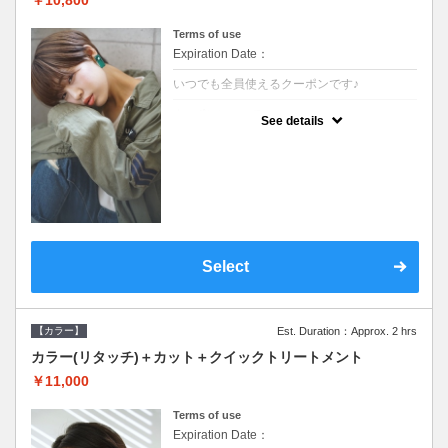
Terms of use
Expiration Date：
いつでも全員使えるクーポンです♪
クーポンについて
See details
●シャンプーブロー込●根元(3cmまで)のカラ
ーをご希望の方※グレーカラー(白髪染め)も
ＯＫ●オーガニッククリームで頭皮環境を整
えリフレッシュ●＋1100でアロマリラックス
スパに変更できます♪
Select
【カラー】
Est. Duration：Approx. 2 hrs
カラー(リタッチ)＋カット＋クイックトリートメント
￥11,000
Terms of use
Expiration Date：