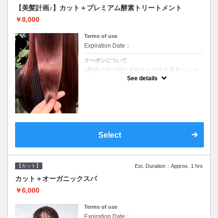
【美髪計画♪】カット＋プレミアム酵素トリートメント
￥8,000
Terms of use
Expiration Date：
クーポンについて
●酵素の力で髪に柔軟性を与える最新トリー
トメント●ＳＢ込●長さ料金あり《こちらのク
See details
ーポンご利用のお客様のみ》オリジナル酵素
ミストが10%offでご購入いただけます☆
Select
【カット】
Est. Duration：Approx. 1 hrs
カット＋オーガニックスパ
￥6,000
Terms of use
Expiration Date：