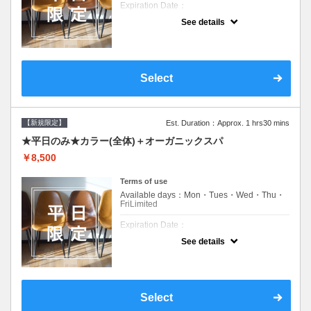
Expiration Date：
See details
新規限定の平日のみのクーポンです★
クーポンについて
平日クーポン●シャンプーブロー込●ロング料
金あり●お客様に似合うトレンドカラーをご
Select
提案させて頂きます●選べるシャンプー付き●
次回以降は早期割引で10～20%off
【新規限定】
Est. Duration：Approx. 1 hrs30 mins
★平日のみ★カラー(全体)＋オーガニックスパ
￥8,500
Terms of use
Available days：Mon・Tues・Wed・Thu・
FriLimited
Expiration Date：
See details
新規限定の平日のみのクーポンです★
クーポンについて
平日クーポン●シャンプーブロー込●ロング料
金あり●お客様に似合うトレンドカラーをご
Select
提案させて頂きます●選べるシャンプー付き●
次回以降は早期割引で10～20%off