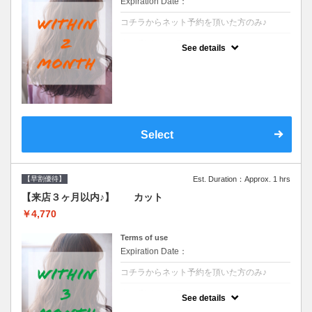
Expiration Date：
コチラからネット予約を頂いた方のみ♪
クーポンについて
See details
●前回の来店日から２ヶ月以内のお客様専用
クーポンです●シャンプーブロー込※ロング
料金→S+550 M+1100 L+1650 LL+2200
Select
【早割優待】
Est. Duration：Approx. 1 hrs
【来店３ヶ月以内♪】 カット
￥4,770
Terms of use
Expiration Date：
コチラからネット予約を頂いた方のみ♪
クーポンについて
See details
●前回の来店日から３ヶ月以内のお客様専用