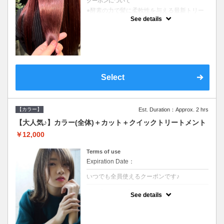
クーポンについて
●酵素の力で髪に柔軟性を与える最新トリー
トメント●ＳＢ込●長さ料金あり《こちらのク
See details
ーポンご利用のお客様のみ》オリジナル酵素
ミストが10%offでご購入いただけます☆
Select
【カラー】
Est. Duration：Approx. 2 hrs
【大人気♪】カラー(全体)＋カット＋クイックトリートメント
￥12,000
Terms of use
Expiration Date：
いつでも全員使えるクーポンです♪
クーポンについて
See details
●ロング料金あり●シャンプーブロー込●濃密
なＣＭＣクリームがダメージ部に浸透し補修
するＴＲ