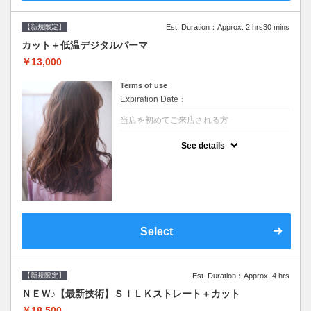
【新規限定】
Est. Duration：Approx. 2 hrs30 mins
カット＋低温デジタルパーマ
￥13,000
Terms of use
Expiration Date：
当店を初めてご来店される方
クーポンについて
See details
●シャンプーブロー込●低温なので髪の負担も
少なく、乾かすだけでも理想のスタイルに●
選べるシャンプー●次回以降は早期割引で10
～20%off
Select
【新規限定】
Est. Duration：Approx. 4 hrs
ＮＥＷ♪【最新技術】ＳＩＬＫストレート＋カット
￥18,500