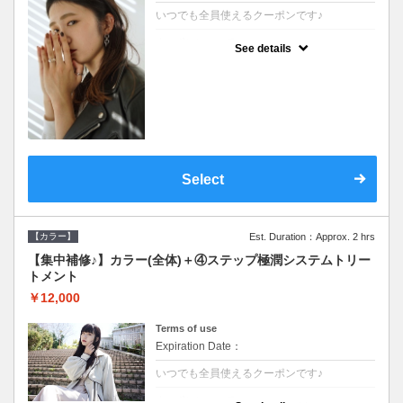
いつでも全員使えるクーポンです♪
クーポンについて
See details
●シャンプーブロー込●根元(3cmまで)のカラ
ーをご希望の方※グレーカラー(白髪染め)も
ＯＫ●濃密なＣＭＣクリームがダメージ部に
浸透し補修するＴＲ
Select
【カラー】
Est. Duration：Approx. 2 hrs
【集中補修♪】カラー(全体)＋④ステップ極潤システムトリー
トメント
￥12,000
Terms of use
Expiration Date：
いつでも全員使えるクーポンです♪
クーポンについて