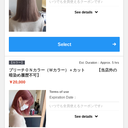
いつでも全員使えるクーポンです♪
クーポンについて
See details
●ブリーチと全体のカラーも含む２度の施術
となります●根元(リタッチ)のブリーチでも同
じ価格となります●シャンプーブロー込/ロン
グ料金あり●追いブリーチは＋3300●Ｗブリ
ーチは＋5500
Select
【カラー】
Est. Duration：Approx. 5 hrs
ブリーチＯＮカラー（Ｗカラー）＋カット 【当店外の
暗染め履歴不可】
￥20,000
Terms of use
Expiration Date：
いつでも全員使えるクーポンです♪
クーポンについて
See details
●ブリーチと全体のカラーも含む２度の施術
となります●根元(リタッチ)のブリーチでも同
じ価格となります●シャンプーブロー込/ロン