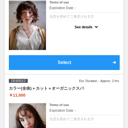
Terms of use
Expiration Date：
当店を初めてご来店される方
クーポンについて
See details
●シャンプーブロー込/ロング料金あり●濃密
なＣＭＣクリームがダメージ部に浸透し補修
するＴＲ●次回以降は早期割引で10～20%off
Select
【新規限定】
Est. Duration：Approx. 2 hrs
カラー(全体)＋カット＋オーガニックスパ
￥11,000
Terms of use
Expiration Date：
当店を初めてご来店される方
クーポンについて