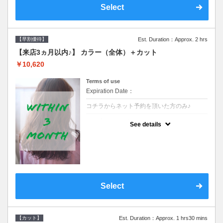
Select
【早割優待】
Est. Duration：Approx. 2 hrs
【来店3ヵ月以内♪】 カラー（全体）＋カット
￥10,620
Terms of use
Expiration Date：
コチラからネット予約を頂いた方のみ♪
クーポンについて
See details
●前回の来店日から３ヶ月以内のお客様専用
クーポンです●シャンプーブロー込※ロング
料金→S+550 M+1100 L+1650 LL+2200
Select
【カット】
Est. Duration：Approx. 1 hrs30 mins