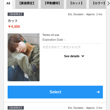
【新規限定】
【早割優待】
【カット】
【カラー】
All
【新規限定】
Est. Duration：Approx. 1 hrs
カット
￥4,300
Terms of use
Expiration Date：
当店を初めてご来店される方
クーポンについて
See details
●シャンプーブロー込●似合うスタイルをご提
案させて頂きます●次回以降は早期割引で10
～20%off
Select
【新規限定】
Est. Duration：Approx. 2 hrs