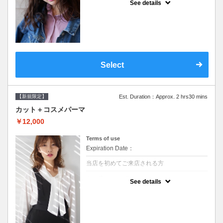
See details
●シャンプーブロー込/ロング料金あり●オー
ガニッククリームで頭皮環境を整えリフレッ
シュ♪通常のシャンプー台で行う気軽なスパ
です●＋1100でアロマリラックススパに変更
できます♪次回以降は早期割引で10～20%off
Select
【新規限定】
Est. Duration：Approx. 2 hrs30 mins
カット＋コスメパーマ
￥12,000
Terms of use
Expiration Date：
当店を初めてご来店される方
クーポンについて
See details
●シャンプーブロー込●最新の髪に優しい薬剤
を使用★外国人風のクセ毛パーマも●選べる
シャンプー★次回以降は早期割引で10～
20%off★