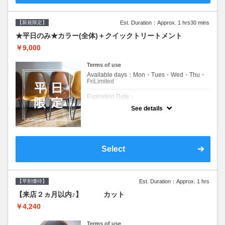
【新規限定】
Est. Duration：Approx. 1 hrs30 mins
★平日のみ★カラー(全体)＋クイックトリートメント
￥9,000
Terms of use
Available days：Mon・Tues・Wed・Thu・
FriLimited
Expiration Date：
See details
新規限定の平日のみのクーポンです★
クーポンについて
平日クーポン●シャンプーブロー込●ロング料
金あり●お客様に似合うトレンドカラーをご
Select
提案させて頂きます●選べるシャンプー付き●
次回以降は早期割引で10～20%off
【早割優待】
Est. Duration：Approx. 1 hrs
【来店２ヵ月以内♪】 カット
￥4,240
Terms of use