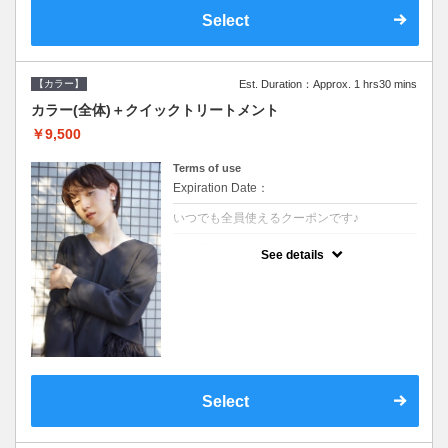
Select
【カラー】
Est. Duration：Approx. 1 hrs30 mins
カラー(全体)＋クイックトリートメント
￥9,500
Terms of use
Expiration Date：
いつでも全員使えるクーポンです♪
クーポンについて
See details
●ロング料金あり●シャンプーブロー込●濃密
なＣＭＣクリームがダメージ部に浸透し補修
するＴＲ
Select