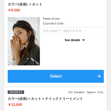
カラー(全体) ＋カット
￥9,500
Terms of use
Expiration Date：
当店を初めてご来店される方
クーポンについて
See details
●シャンプーブロー込●ロング料金あり●お客
様に似合うトレンドカラーをご提案させて頂
きます●選べるシャンプー●次回以降は早期割
引で10～20%off
Select
【新規限定】
Est. Duration：Approx. 2 hrs
カラー(全体)＋カット＋クイックトリートメント
￥12,000