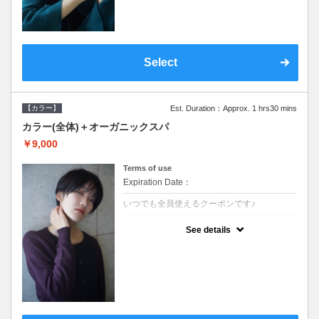
Select
【カラー】
Est. Duration：Approx. 1 hrs30 mins
カラー(全体)＋オーガニックスパ
￥9,000
Terms of use
Expiration Date：
いつでも全員使えるクーポンです♪
クーポンについて
See details
●ロング料金あり ●シャンプーブロー込●オ
ーガニッククリームで頭皮環境を整えリフレ
ッシュ♪通常のシャンプー台で行う気軽なス
パです●＋1100でアロマリラックススパに変
更できます♪