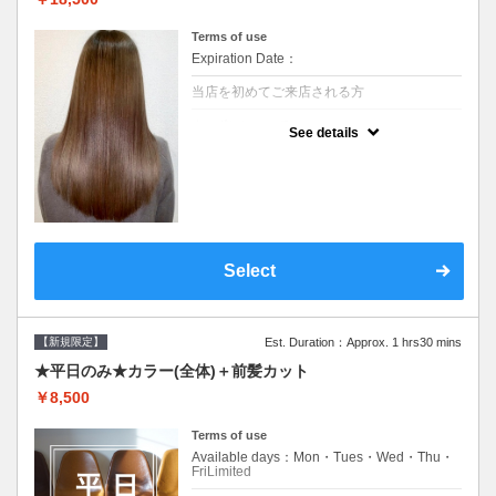
Terms of use
Expiration Date：
当店を初めてご来店される方
クーポンについて
See details
痛みの原因となるアルカリを使用しない、酸
性～弱酸性域でかける最高峰のストレート♪
痛ませたくない！ツンツンはイヤ！柔らかい
手触りにしたい！そんな方にオススメ☆※ロ
ング料金あり
Select
【新規限定】
Est. Duration：Approx. 1 hrs30 mins
★平日のみ★カラー(全体)＋前髪カット
￥8,500
Terms of use
Available days：Mon・Tues・Wed・Thu・
FriLimited