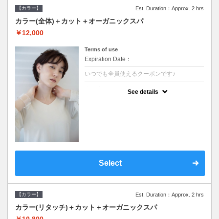
【カラー】
Est. Duration：Approx. 2 hrs
カラー(全体)＋カット＋オーガニックスパ
￥12,000
Terms of use
Expiration Date：
いつでも全員使えるクーポンです♪
クーポンについて
See details
●ロング料金あり●シャンプーブロー込●オー
ガニッククリームで頭皮環境を整えリフレッ
シュ♪通常のシャンプー台で行う気軽なスパ
です●＋1100でアロマリラックススパに変更
できます♪
Select
【カラー】
Est. Duration：Approx. 2 hrs
カラー(リタッチ)＋カット＋オーガニックスパ
￥10,800