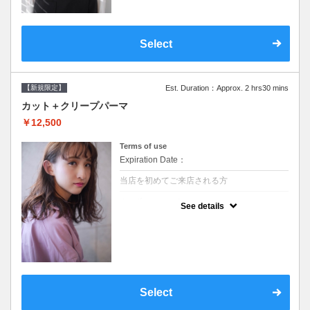
Select
【新規限定】
Est. Duration：Approx. 2 hrs30 mins
カット＋クリープパーマ
￥12,500
Terms of use
Expiration Date：
当店を初めてご来店される方
クーポンについて
See details
●シャンプーブロー込●湿熱を利用することで
通常のパーマよりダメージを軽減し、柔らか
い弾力のあるカールが実現●選べるシャンプ
ー★次回以降は早期割引で10～20%off★
Select