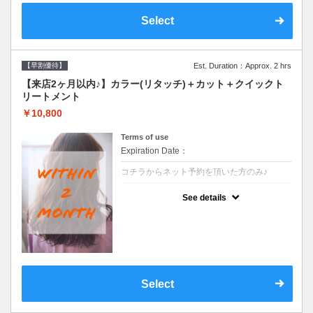
Select
【早割優待】
Est. Duration：Approx. 2 hrs
【来店2ヶ月以内♪】カラー(リタッチ)＋カット＋クイックト
リートメント
￥10,800
Terms of use
Expiration Date：
コチラからネット予約を頂いた方のみ♪
クーポンについて
See details
●前回の来店日から２ヶ月以内のお客様専用
クーポンです●シャンプーブロー込
Select