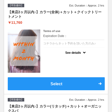
【早割優待】
Est. Duration：Approx. 2 hrs
【来店2ヶ月以内♪】カラー(全体)＋カット＋クイックトリー
トメント
￥11,760
Terms of use
Expiration Date：
コチラからネット予約を頂いた方のみ♪
クーポンについて
See details
●前回の来店日から２ヶ月以内のお客様専用
クーポンです●シャンプーブロー込※ロング
料金→S+550 M+1100 L+1650 LL+2200
Select
【早割優待】
Est. Duration：Approx. 2 hrs
【来店2ヶ月以内♪】カラー(リタッチ)＋カット＋オーガニッ
クスパ