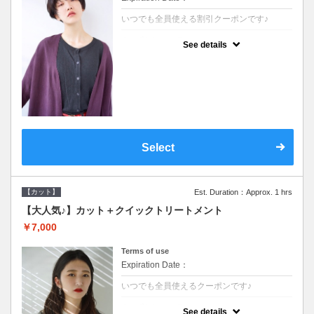
いつでも全員使える割引クーポンです♪
クーポンについて
See details
●シャンプーブロー込●オーガニッククリーム
で頭皮環境を整えリフレッシュ♪通常のシャ
ンプー台で行う気軽なスパです●＋1100でア
ロマリラックススパに変更できます♪
Select
【カット】
Est. Duration：Approx. 1 hrs
【大人気♪】カット＋クイックトリートメント
￥7,000
Terms of use
Expiration Date：
いつでも全員使えるクーポンです♪
クーポンについて
See details