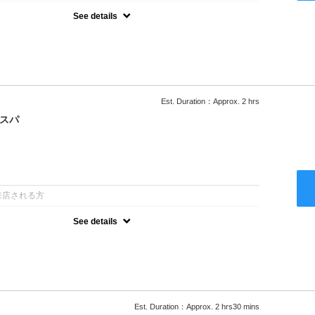
See details
ー込/ロング料金あり●濃密なＣＭＣクリームがダメージ部に浸透し補
降は早期割引で10～20%off
Est. Duration：Approx. 2 hrs
クスパ
：
来店される方
See details
ー込/ロング料金あり●オーガニッククリームで頭皮環境を整えリフレ
ャンプー台で行う気軽なスパです●＋1100でアロマリラックススパに
以降は早期割引で10～20%off
Est. Duration：Approx. 2 hrs30 mins