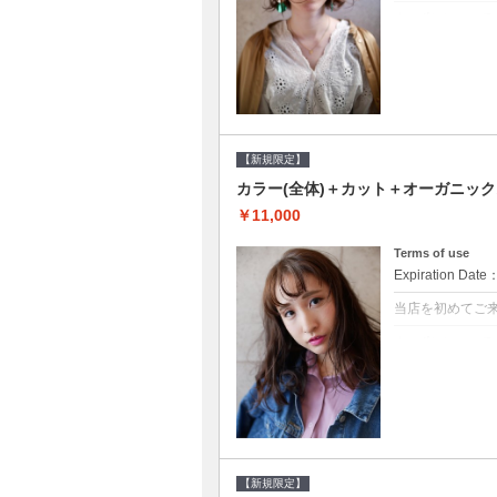
クーポンについて
●シャンプーブロ
修するＴＲ●次回以
【新規限定】
カラー(全体)＋カット＋オーガニッ
￥11,000
Terms of use
Expiration Date
当店を初めてご
クーポンについて
●シャンプーブロ
ッシュ♪通常のシ
変更できます♪次回
【新規限定】