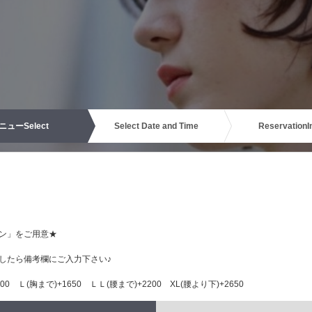
ニュー
Select
Select Date and Time
Reservation
I
ン」をご用意★
したら備考欄にご入力下さい♪
0 Ｌ(胸まで)+1650 ＬＬ(腰まで)+2200 XL(腰より下)+2650