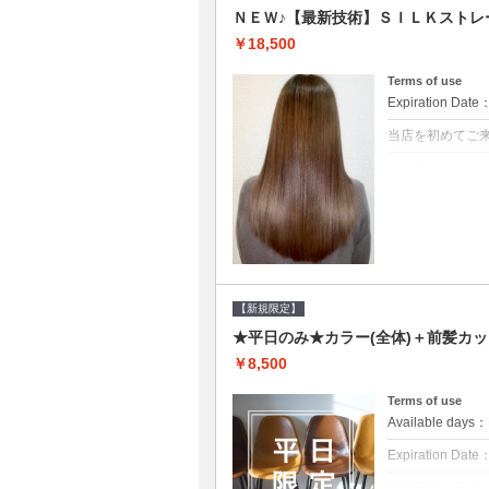
ＮＥＷ♪【最新技術】ＳＩＬＫストレ
￥18,500
Terms of use
Expiration Date
当店を初めてご
クーポンについて
痛みの原因とな
ト♪痛ませたく
☆※ロング料金
【新規限定】
★平日のみ★カラー(全体)＋前髪カッ
￥8,500
Terms of use
Available day
Expiration Date
新規限定の平日