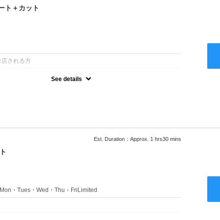
ート＋カット
：
来店される方
See details
るアルカリを使用しない、酸性～弱酸性域でかける最高峰のストレー
ない！ツンツンはイヤ！柔らかい手触りにしたい！そんな方にオススメ
あり
Est. Duration：Approx. 1 hrs30 mins
ト
s：Mon・Tues・Wed・Thu・FriLimited
：
のみのクーポンです★