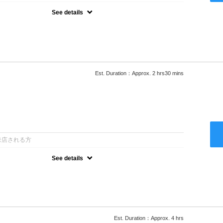
See details
ロー込●湿熱を利用することで通常のパーマよりダメージを軽減し、柔
カールが実現●選べるシャンプー★次回以降は早期割引で10～
Est. Duration：Approx. 2 hrs30 mins
：
来店される方
See details
ロー込●低温なので髪の負担も少なく、乾かすだけでも理想のスタイル
ー●次回以降は早期割引で10～20%off
Est. Duration：Approx. 4 hrs