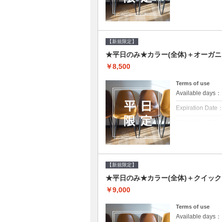
クーポンについて
平日クーポン●シ
をご提案させて頂
【新規限定】
★平日のみ★カラー(全体)＋オーガ
￥8,500
Terms of use
Available day
Expiration Date
新規限定の平日
クーポンについて
平日クーポン●シ
をご提案させて頂
【新規限定】
★平日のみ★カラー(全体)＋クイッ
￥9,000
Terms of use
Available day