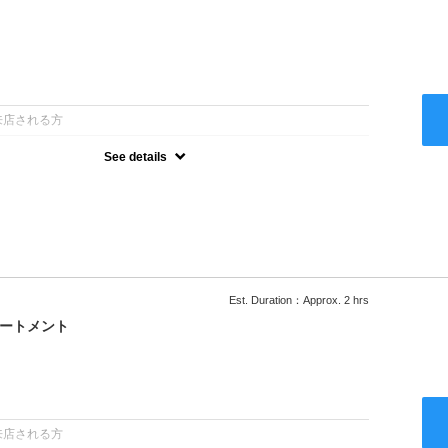
：
来店される方
See details
ー込●ロング料金あり●お客様に似合うトレンドカラーをご提案させ
るシャンプー●次回以降は早期割引で10～20%off
Est. Duration：Approx. 2 hrs
リートメント
：
来店される方