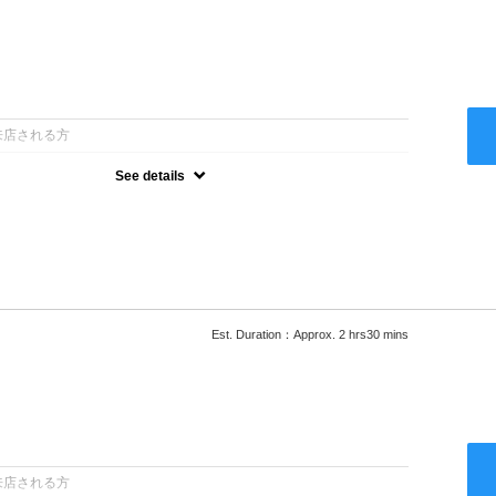
：
来店される方
See details
ー込●最新の髪に優しい薬剤を使用★外国人風のクセ毛パーマも●選
次回以降は早期割引で10～20%off★
Est. Duration：Approx. 2 hrs30 mins
：
来店される方