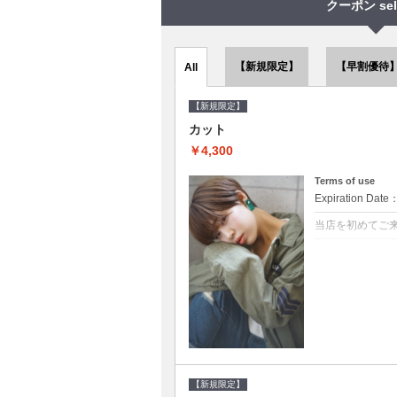
クーポン sel
【新規限定】
【早割優待
All
【新規限定】
カット
￥4,300
Terms of use
Expiration Date
当店を初めてご
クーポンについて
●シャンプーブロ
で10～20%off
【新規限定】