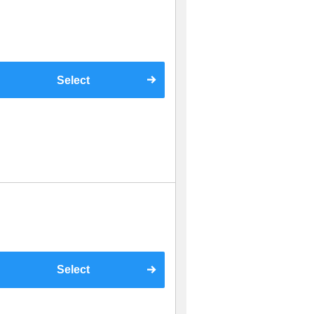
Select
Select