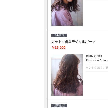
クーポンについて
●シャンプーブ
らかい弾力のある
20%off★
【新規限定】
カット＋低温デジタルパーマ
￥13,000
Terms of use
Expiration Date
当店を初めてご
クーポンについて
●シャンプーブ
に●選べるシャンプ
【新規限定】