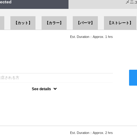
ected
メニュー
】
【カット】
【カラー】
【パーマ】
【ストレート】
Est. Duration：Approx. 1 hrs
：
来店される方
See details
ー込●似合うスタイルをご提案させて頂きます●次回以降は早期割引
Est. Duration：Approx. 2 hrs