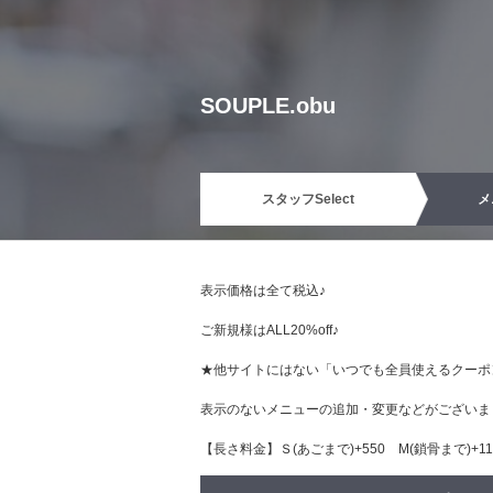
SOUPLE.obu
スタッフ
Select
メ
表示価格は全て税込♪
ご新規様はALL20%off♪
★他サイトにはない「いつでも全員使えるクーポ
表示のないメニューの追加・変更などがございま
【長さ料金】Ｓ(あごまで)+550 М(鎖骨まで)+110