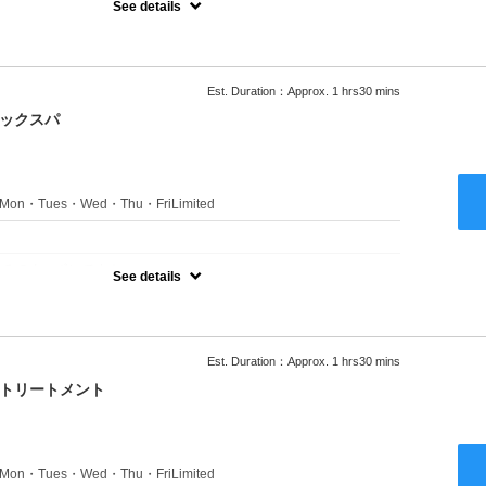
See details
ャンプーブロー込●ロング料金あり●お客様に似合うトレンドカラー
きます●選べるシャンプー付き●次回以降は早期割引で10～20%off
Est. Duration：Approx. 1 hrs30 mins
ニックスパ
s：Mon・Tues・Wed・Thu・FriLimited
：
のみのクーポンです★
See details
ャンプーブロー込●ロング料金あり●お客様に似合うトレンドカラー
きます●選べるシャンプー付き●次回以降は早期割引で10～20%off
Est. Duration：Approx. 1 hrs30 mins
クトリートメント
s：Mon・Tues・Wed・Thu・FriLimited