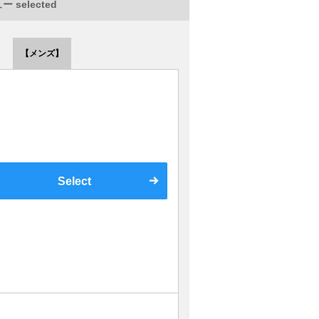
 selected
【メンズ】
Select