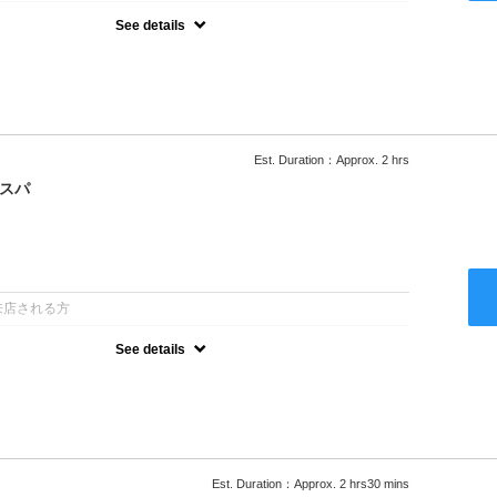
See details
ー込/ロング料金あり●濃密なＣＭＣクリームがダメージ部に浸透し補
降は早期割引で10～20%off
Est. Duration：Approx. 2 hrs
クスパ
：
来店される方
See details
ー込/ロング料金あり●オーガニッククリームで頭皮環境を整えリフレ
ャンプー台で行う気軽なスパです●＋1100でアロマリラックススパに
以降は早期割引で10～20%off
Est. Duration：Approx. 2 hrs30 mins