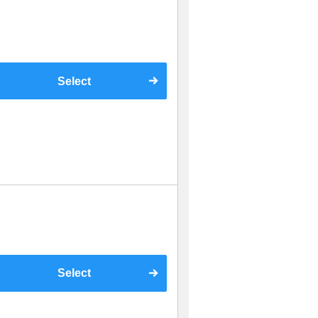
Select
Select