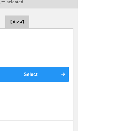
 selected
【メンズ】
Select