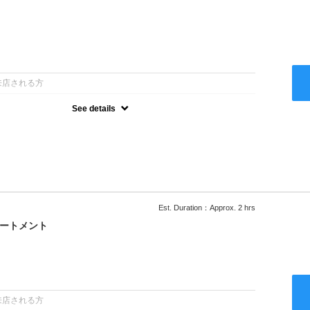
：
来店される方
See details
ー込●ロング料金あり●お客様に似合うトレンドカラーをご提案させ
るシャンプー●次回以降は早期割引で10～20%off
Est. Duration：Approx. 2 hrs
リートメント
：
来店される方