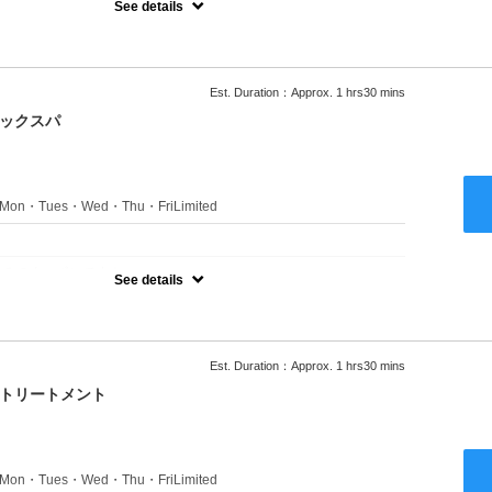
See details
ャンプーブロー込●ロング料金あり●お客様に似合うトレンドカラー
きます●選べるシャンプー付き●次回以降は早期割引で10～20%off
Est. Duration：Approx. 1 hrs30 mins
ニックスパ
s：Mon・Tues・Wed・Thu・FriLimited
：
のみのクーポンです★
See details
ャンプーブロー込●ロング料金あり●お客様に似合うトレンドカラー
きます●選べるシャンプー付き●次回以降は早期割引で10～20%off
Est. Duration：Approx. 1 hrs30 mins
クトリートメント
s：Mon・Tues・Wed・Thu・FriLimited