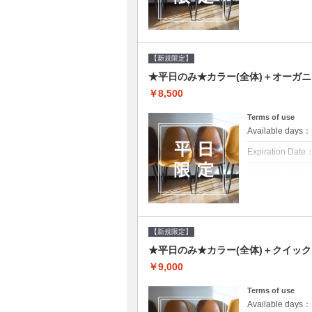
クーポンについて
平日クーポン●シ
をご提案させて頂
【新規限定】
★平日のみ★カラー(全体)＋オーガ
￥8,500
Terms of use
Available day
Expiration Date
新規限定の平日
クーポンについて
平日クーポン●シ
をご提案させて頂
【新規限定】
★平日のみ★カラー(全体)＋クイッ
￥9,000
Terms of use
Available day