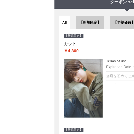
クーポン sel
【新規限定】
【早割優待
All
【新規限定】
カット
￥4,300
Terms of use
Expiration Date
当店を初めてご
クーポンについて
●シャンプーブロ
で10～20%off
【新規限定】