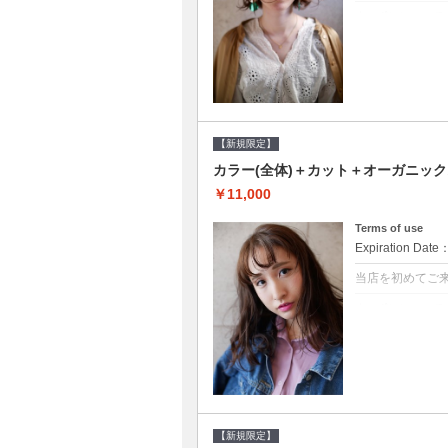
クーポンについて
●シャンプーブロ
修するＴＲ●次回以
【新規限定】
カラー(全体)＋カット＋オーガニッ
￥11,000
Terms of use
Expiration Date
当店を初めてご
クーポンについて
●シャンプーブロ
ッシュ♪通常のシ
変更できます♪次回
【新規限定】