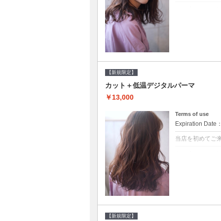
クーポンについて
●シャンプーブ
らかい弾力のある
20%off★
【新規限定】
カット＋低温デジタルパーマ
￥13,000
Terms of use
Expiration Date
当店を初めてご
クーポンについて
●シャンプーブ
に●選べるシャンプ
【新規限定】