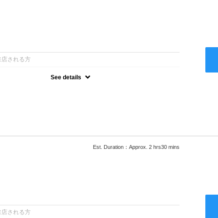
：
来店される方
See details
ー込●最新の髪に優しい薬剤を使用★外国人風のクセ毛パーマも●選
次回以降は早期割引で10～20%off★
Est. Duration：Approx. 2 hrs30 mins
：
来店される方