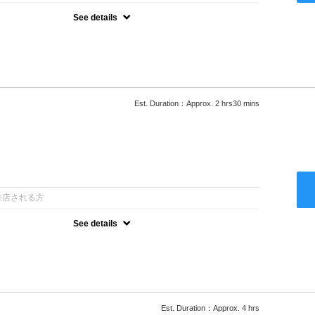
See details
ロー込●湿熱を利用することで通常のパーマよりダメージを軽減し、柔
カールが実現●選べるシャンプー★次回以降は早期割引で10～
Est. Duration：Approx. 2 hrs30 mins
：
来店される方
See details
ロー込●低温なので髪の負担も少なく、乾かすだけでも理想のスタイル
ー●次回以降は早期割引で10～20%off
Est. Duration：Approx. 4 hrs