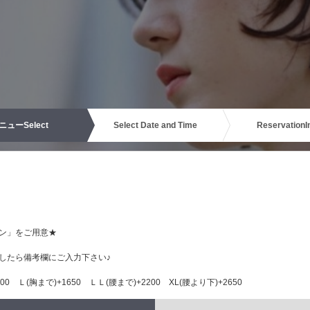
ニュー
Select
Select Date and Time
Reservation
I
ン」をご用意★
したら備考欄にご入力下さい♪
0 Ｌ(胸まで)+1650 ＬＬ(腰まで)+2200 XL(腰より下)+2650