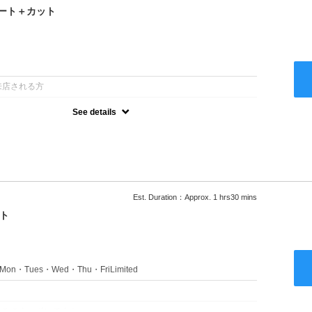
ート＋カット
：
来店される方
See details
るアルカリを使用しない、酸性～弱酸性域でかける最高峰のストレー
ない！ツンツンはイヤ！柔らかい手触りにしたい！そんな方にオススメ
あり
Est. Duration：Approx. 1 hrs30 mins
ト
s：Mon・Tues・Wed・Thu・FriLimited
：
のみのクーポンです★