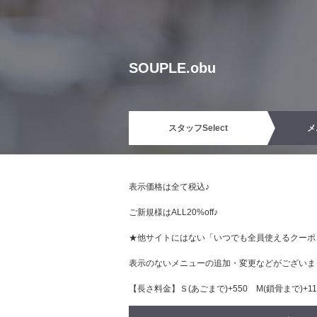
SOUPLE.obu
スタッフ
Select
メ
表示価格は全て税込♪
ご新規様はALL20%off♪
★他サイトにはない「いつでも全員使えるクーポ
表示のないメニューの追加・変更などがございま
【長さ料金】Ｓ(あごまで)+550 М(鎖骨まで)+110