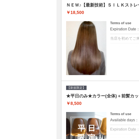
ＮＥＷ♪【最新技術】ＳＩＬＫストレ
￥18,500
Terms of use
Expiration Date
当店を初めてご
クーポンについて
痛みの原因とな
ト♪痛ませたく
☆※ロング料金
【新規限定】
★平日のみ★カラー(全体)＋前髪カッ
￥8,500
Terms of use
Available day
Expiration Date
新規限定の平日