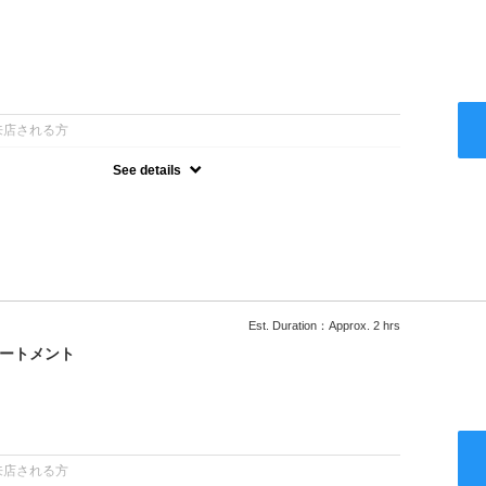
：
来店される方
See details
ー込●ロング料金あり●お客様に似合うトレンドカラーをご提案させ
るシャンプー●次回以降は早期割引で10～20%off
Est. Duration：Approx. 2 hrs
リートメント
：
来店される方