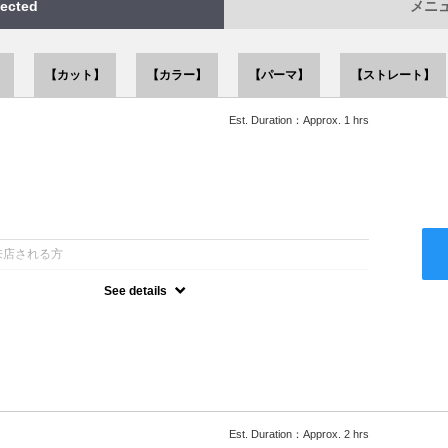
ected
メニュー
】
【カット】
【カラー】
【パーマ】
【ストレート】
Est. Duration：Approx. 1 hrs
：
来店される方
See details
ー込●似合うスタイルをご提案させて頂きます●次回以降は早期割引
Est. Duration：Approx. 2 hrs