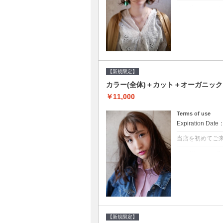
クーポンについて
●シャンプーブロ
修するＴＲ●次回以
【新規限定】
カラー(全体)＋カット＋オーガニッ
￥11,000
Terms of use
Expiration Date
当店を初めてご
クーポンについて
●シャンプーブロ
ッシュ♪通常のシ
変更できます♪次回
【新規限定】