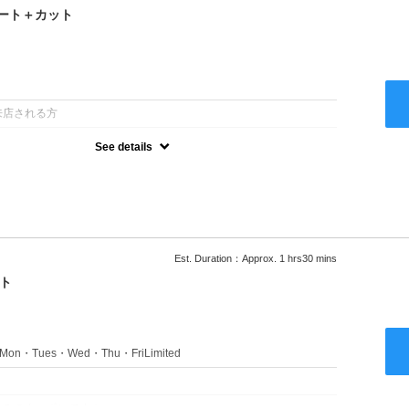
ート＋カット
：
来店される方
See details
るアルカリを使用しない、酸性～弱酸性域でかける最高峰のストレー
ない！ツンツンはイヤ！柔らかい手触りにしたい！そんな方にオススメ
あり
Est. Duration：Approx. 1 hrs30 mins
ト
s：Mon・Tues・Wed・Thu・FriLimited
：
のみのクーポンです★