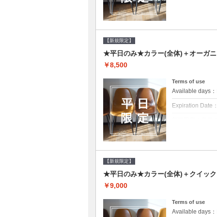
クーポンについて
平日クーポン●シ
をご提案させて頂
【新規限定】
★平日のみ★カラー(全体)＋オーガ
￥8,500
Terms of use
Available day
Expiration Date
新規限定の平日
クーポンについて
平日クーポン●シ
をご提案させて頂
【新規限定】
★平日のみ★カラー(全体)＋クイッ
￥9,000
Terms of use
Available day