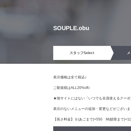
SOUPLE.obu
スタッフ
Select
メ
表示価格は全て税込♪
ご新規様はALL20%off♪
★他サイトにはない「いつでも全員使えるクーポ
表示のないメニューの追加・変更などがございま
【長さ料金】Ｓ(あごまで)+550 М(鎖骨まで)+110