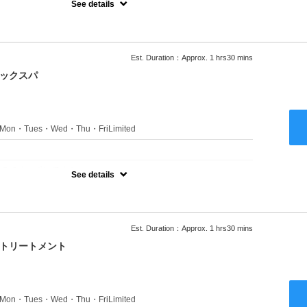
See details
ャンプーブロー込●ロング料金あり●お客様に似合うトレンドカラー
きます●選べるシャンプー付き●次回以降は早期割引で10～20%off
Est. Duration：Approx. 1 hrs30 mins
ニックスパ
s：Mon・Tues・Wed・Thu・FriLimited
：
のみのクーポンです★
See details
ャンプーブロー込●ロング料金あり●お客様に似合うトレンドカラー
きます●選べるシャンプー付き●次回以降は早期割引で10～20%off
Est. Duration：Approx. 1 hrs30 mins
クトリートメント
s：Mon・Tues・Wed・Thu・FriLimited