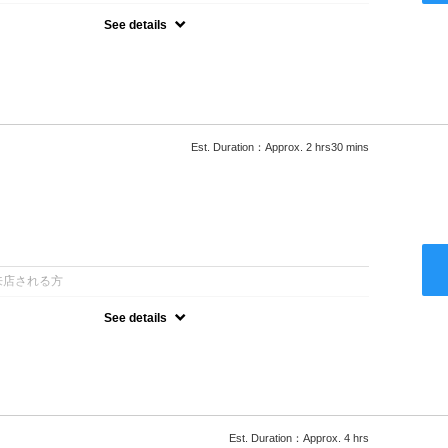
See details
ロー込●湿熱を利用することで通常のパーマよりダメージを軽減し、柔
カールが実現●選べるシャンプー★次回以降は早期割引で10～
Est. Duration：Approx. 2 hrs30 mins
：
来店される方
See details
ロー込●低温なので髪の負担も少なく、乾かすだけでも理想のスタイル
ー●次回以降は早期割引で10～20%off
Est. Duration：Approx. 4 hrs