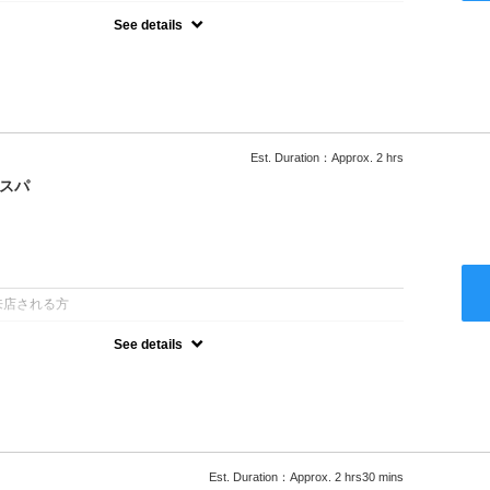
See details
ー込/ロング料金あり●濃密なＣＭＣクリームがダメージ部に浸透し補
降は早期割引で10～20%off
Est. Duration：Approx. 2 hrs
クスパ
：
来店される方
See details
ー込/ロング料金あり●オーガニッククリームで頭皮環境を整えリフレ
ャンプー台で行う気軽なスパです●＋1100でアロマリラックススパに
以降は早期割引で10～20%off
Est. Duration：Approx. 2 hrs30 mins