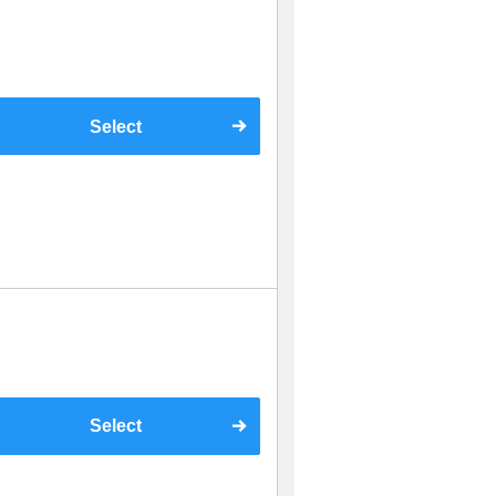
Select
Select