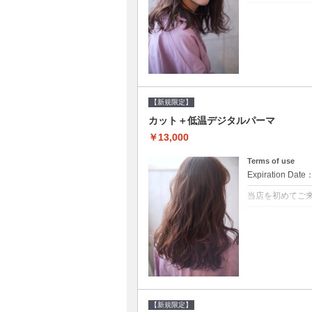
クーポンについて
●シャンプーブ
らかい弾力のある
20%off★
【新規限定】
カット＋低温デジタルパーマ
￥13,000
Terms of use
Expiration Date
当店を初めてご
クーポンについて
●シャンプーブ
に●選べるシャンプ
【新規限定】