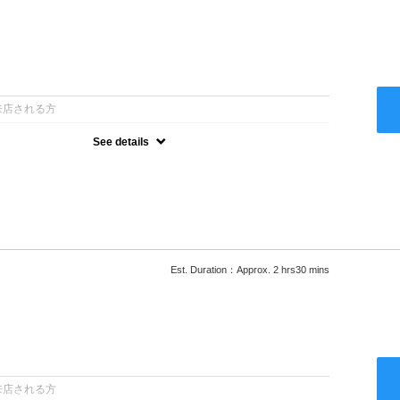
：
来店される方
See details
ー込●最新の髪に優しい薬剤を使用★外国人風のクセ毛パーマも●選
次回以降は早期割引で10～20%off★
Est. Duration：Approx. 2 hrs30 mins
：
来店される方