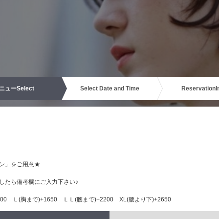
ニュー
Select
Select Date and Time
Reservation
I
ン」をご用意★
したら備考欄にご入力下さい♪
0 Ｌ(胸まで)+1650 ＬＬ(腰まで)+2200 XL(腰より下)+2650