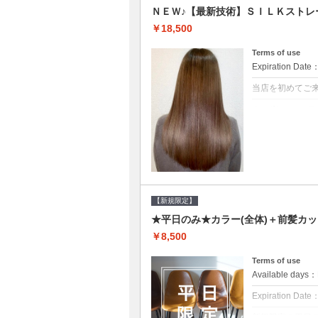
ＮＥＷ♪【最新技術】ＳＩＬＫストレ
￥18,500
Terms of use
Expiration Date
当店を初めてご
クーポンについて
痛みの原因とな
ト♪痛ませたく
☆※ロング料金
【新規限定】
★平日のみ★カラー(全体)＋前髪カッ
￥8,500
Terms of use
Available day
Expiration Date
新規限定の平日