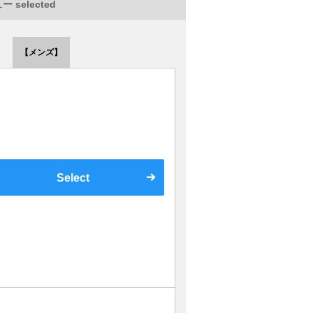
 selected
【メンズ】
Select