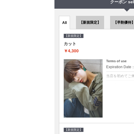
クーポン sel
【新規限定】
【早割優待
All
【新規限定】
カット
￥4,300
Terms of use
Expiration Date
当店を初めてご
クーポンについて
●シャンプーブロ
で10～20%off
【新規限定】