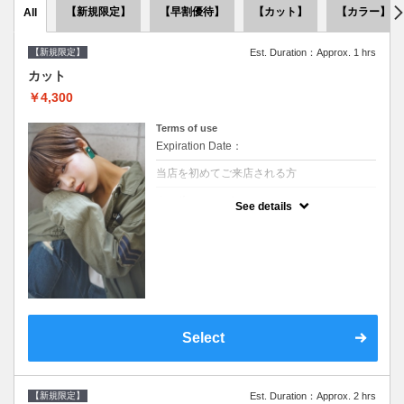
【新規限定】
【早割優待】
【カット】
【カラー】
All
【新規限定】
Est. Duration：Approx. 1 hrs
カット
￥4,300
Terms of use
Expiration Date：
当店を初めてご来店される方
クーポンについて
See details
●シャンプーブロー込●似合うスタイルをご提
案させて頂きます●次回以降は早期割引で10
～20%off
Select
【新規限定】
Est. Duration：Approx. 2 hrs