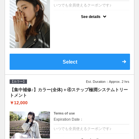
いつでも全員使えるクーポンです♪
クーポンについて
See details
●シャンプーブロー込●根元(3cmまで)のカラ
ーをご希望の方※グレーカラー(白髪染め)も
ＯＫ●濃密なＣＭＣクリームがダメージ部に
浸透し補修するＴＲ
Select
【カラー】
Est. Duration：Approx. 2 hrs
【集中補修♪】カラー(全体)＋④ステップ極潤システムトリー
トメント
￥12,000
Terms of use
Expiration Date：
いつでも全員使えるクーポンです♪
クーポンについて