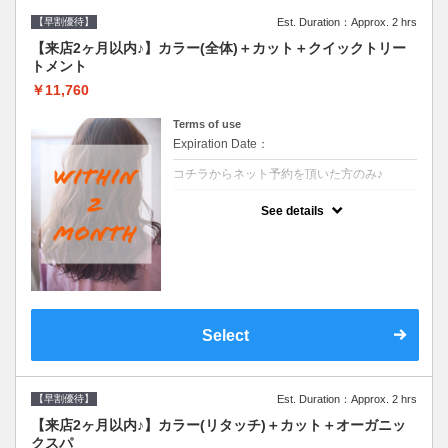
【早割優待】
Est. Duration：Approx. 2 hrs
【来店2ヶ月以内♪】カラー(全体)＋カット＋クイックトリー
トメント
￥11,760
Terms of use
Expiration Date：
コチラからネット予約を頂いた方のみ♪
クーポンについて
See details
●前回の来店日から２ヶ月以内のお客様専用
クーポンです●シャンプーブロー込※ロング
料金→S+550 M+1100 L+1650 LL+2200
Select
【早割優待】
Est. Duration：Approx. 2 hrs
【来店2ヶ月以内♪】カラー(リタッチ)＋カット＋オーガニッ
クスパ