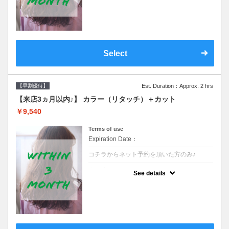
クーポンです●シャンプーブロー込
Select
【早割優待】
Est. Duration：Approx. 2 hrs
【来店3ヵ月以内♪】 カラー（リタッチ）＋カット
￥9,540
Terms of use
Expiration Date：
コチラからネット予約を頂いた方のみ♪
クーポンについて
See details
●前回の来店日から３ヶ月以内のお客様専用
クーポンです●シャンプーブロー込