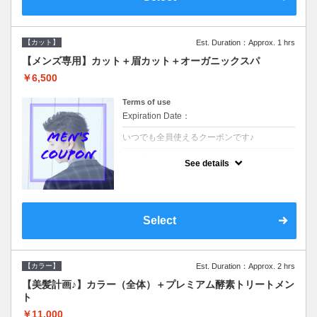
【カット】
Est. Duration：Approx. 1 hrs
【メンズ専用】カット＋眉カット＋オーガニックスパ
￥6,500
Terms of use
Expiration Date：
いつでも全員使えるクーポンです♪
クーポンについて
See details
●メンズ専用クーポン●シャンプースタイリン
グ込●オーガニッククリームで頭皮環境を整
えリフレッシュ♪通常のシャンプー台で行う
気軽なスパです☆
Select
【カラー】
Est. Duration：Approx. 2 hrs
【美髪計画♪】カラー（全体）＋プレミアム酵素トリートメン
ト
￥11,000