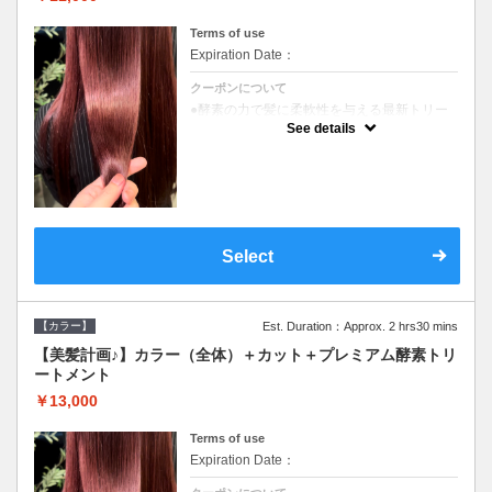
Terms of use
Expiration Date：
クーポンについて
●酵素の力で髪に柔軟性を与える最新トリー
トメント●ＳＢ込●長さ料金あり《こちらのク
See details
ーポンご利用のお客様のみ》オリジナル酵素
ミストが10%offでご購入いただけます☆
Select
【カラー】
Est. Duration：Approx. 2 hrs30 mins
【美髪計画♪】カラー（全体）＋カット＋プレミアム酵素トリ
ートメント
￥13,000
Terms of use
Expiration Date：