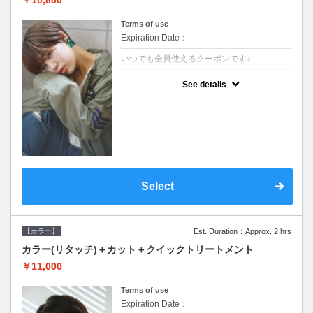
Terms of use
Expiration Date：
いつでも全員使えるクーポンです♪
クーポンについて
See details
●シャンプーブロー込●根元(3cmまで)のカラ
ーをご希望の方※グレーカラー(白髪染め)も
ＯＫ●オーガニッククリームで頭皮環境を整
えリフレッシュ●＋1100でアロマリラックス
スパに変更できます♪
Select
【カラー】
Est. Duration：Approx. 2 hrs
カラー(リタッチ)＋カット＋クイックトリートメント
￥11,000
Terms of use
Expiration Date：