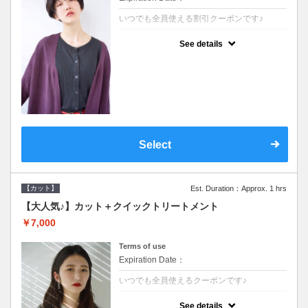
いつでも全員使える割引クーポンです♪
クーポンについて
See details
●シャンプーブロー込●オーガニッククリーム
で頭皮環境を整えリフレッシュ♪通常のシャ
ンプー台で行う気軽なスパです●＋1100でア
ロマリラックススパに変更できます♪
Select
【カット】
Est. Duration：Approx. 1 hrs
【大人気♪】カット＋クイックトリートメント
￥7,000
Terms of use
Expiration Date：
いつでも全員使えるクーポンです♪
クーポンについて
See details