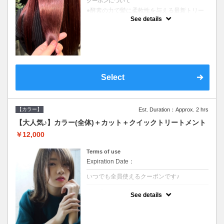
クーポンについて
●酵素の力で髪に柔軟性を与える最新トリー
トメント●ＳＢ込●長さ料金あり《こちらのク
See details
ーポンご利用のお客様のみ》オリジナル酵素
ミストが10%offでご購入いただけます☆
Select
【カラー】
Est. Duration：Approx. 2 hrs
【大人気♪】カラー(全体)＋カット＋クイックトリートメント
￥12,000
Terms of use
Expiration Date：
いつでも全員使えるクーポンです♪
クーポンについて
See details
●ロング料金あり●シャンプーブロー込●濃密
なＣＭＣクリームがダメージ部に浸透し補修
するＴＲ