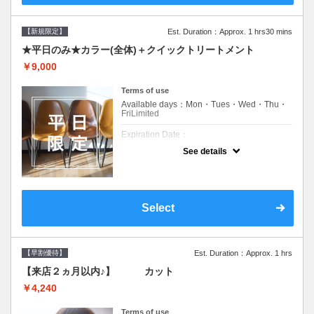
【新規限定】
Est. Duration：Approx. 1 hrs30 mins
★平日のみ★カラー(全体)＋クイックトリートメント
￥9,000
Terms of use
Available days：Mon・Tues・Wed・Thu・
FriLimited
Expiration Date：
See details
新規限定の平日のみのクーポンです★
クーポンについて
平日クーポン●シャンプーブロー込●ロング料
金あり●お客様に似合うトレンドカラーをご
Select
提案させて頂きます●選べるシャンプー付き●
次回以降は早期割引で10～20%off
【早割優待】
Est. Duration：Approx. 1 hrs
【来店２ヵ月以内♪】 カット
￥4,240
Terms of use