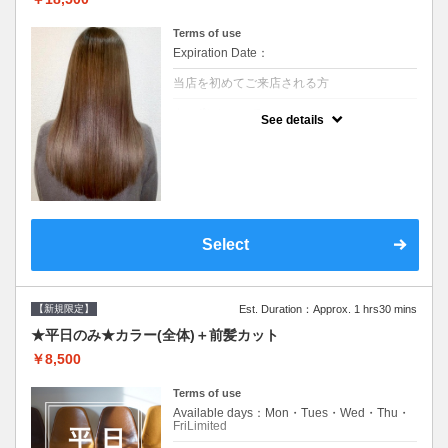
Terms of use
Expiration Date：
当店を初めてご来店される方
クーポンについて
See details
痛みの原因となるアルカリを使用しない、酸
性～弱酸性域でかける最高峰のストレート♪
痛ませたくない！ツンツンはイヤ！柔らかい
手触りにしたい！そんな方にオススメ☆※ロ
ング料金あり
Select
【新規限定】
Est. Duration：Approx. 1 hrs30 mins
★平日のみ★カラー(全体)＋前髪カット
￥8,500
Terms of use
Available days：Mon・Tues・Wed・Thu・
FriLimited