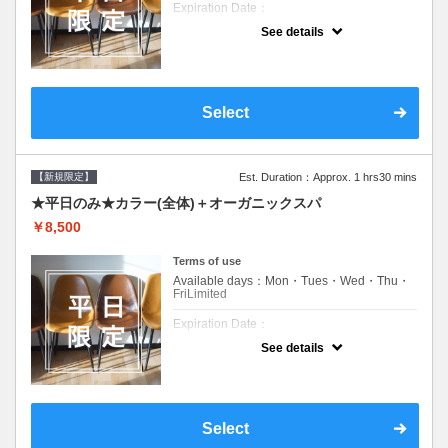
Expiration Date：
See details
新規限定の平日のみのクーポンです★
クーポンについて
平日クーポン●シャンプーブロー込●ロング料
金あり●お客様に似合うトレンドカラーをご
Select
提案させて頂きます●選べるシャンプー付き●
次回以降は早期割引で10～20%off
【新規限定】
Est. Duration：Approx. 1 hrs30 mins
★平日のみ★カラー(全体)＋オーガニックスパ
￥8,500
Terms of use
Available days：Mon・Tues・Wed・Thu・
FriLimited
Expiration Date：
See details
新規限定の平日のみのクーポンです★
クーポンについて
平日クーポン●シャンプーブロー込●ロング料
金あり●お客様に似合うトレンドカラーをご
Select
提案させて頂きます●選べるシャンプー付き●
次回以降は早期割引で10～20%off