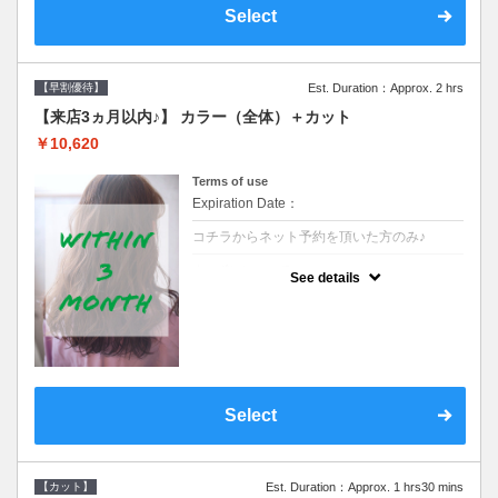
Select
【早割優待】
Est. Duration：Approx. 2 hrs
【来店3ヵ月以内♪】 カラー（全体）＋カット
￥10,620
Terms of use
Expiration Date：
コチラからネット予約を頂いた方のみ♪
クーポンについて
See details
●前回の来店日から３ヶ月以内のお客様専用
クーポンです●シャンプーブロー込※ロング
料金→S+550 M+1100 L+1650 LL+2200
Select
【カット】
Est. Duration：Approx. 1 hrs30 mins