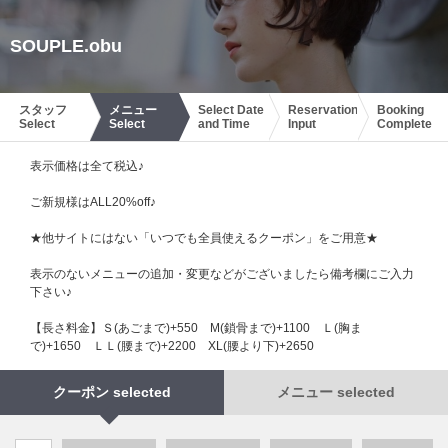
SOUPLE.obu
スタッフ
メニュー
Select Date
Reservation
Booking
Select
Select
and Time
Input
Complete
表示価格は全て税込♪
ご新規様はALL20%off♪
★他サイトにはない「いつでも全員使えるクーポン」をご用意★
表示のないメニューの追加・変更などがございましたら備考欄にご入力
下さい♪
【長さ料金】Ｓ(あごまで)+550 М(鎖骨まで)+1100 Ｌ(胸ま
で)+1650 ＬＬ(腰まで)+2200 XL(腰より下)+2650
クーポン selected
メニュー selected