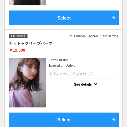
Select
【新規限定】
Est. Duration：Approx. 2 hrs30 mins
カット＋クリープパーマ
￥12,500
Terms of use
Expiration Date：
当店を初めてご来店される方
クーポンについて
See details
●シャンプーブロー込●湿熱を利用することで
通常のパーマよりダメージを軽減し、柔らか
い弾力のあるカールが実現●選べるシャンプ
ー★次回以降は早期割引で10～20%off★
Select