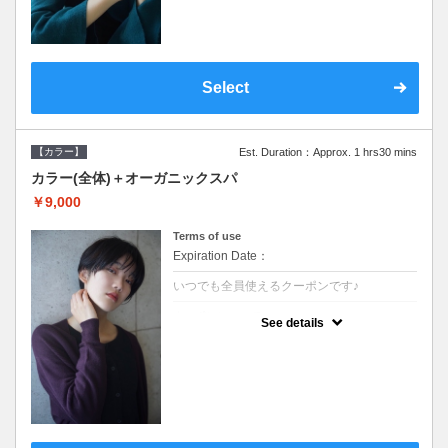
Select
【カラー】
Est. Duration：Approx. 1 hrs30 mins
カラー(全体)＋オーガニックスパ
￥9,000
Terms of use
Expiration Date：
いつでも全員使えるクーポンです♪
クーポンについて
See details
●ロング料金あり ●シャンプーブロー込●オ
ーガニッククリームで頭皮環境を整えリフレ
ッシュ♪通常のシャンプー台で行う気軽なス
パです●＋1100でアロマリラックススパに変
更できます♪