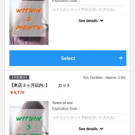
Expiration Date：
コチラからネット予約を頂いた方のみ♪
クーポンについて
See details
●前回の来店日から２ヶ月以内のお客様専用
クーポンです●シャンプーブロー込※ロング
料金→S+550 M+1100 L+1650 LL+2200
Select
【早割優待】
Est. Duration：Approx. 1 hrs
【来店３ヶ月以内♪】 カット
￥4,770
Terms of use
Expiration Date：
コチラからネット予約を頂いた方のみ♪
クーポンについて
See details
●前回の来店日から３ヶ月以内のお客様専用