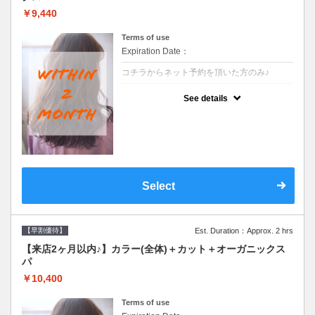
￥9,440
Terms of use
Expiration Date：
コチラからネット予約を頂いた方のみ♪
クーポンについて
See details
●前回の来店日から２ヶ月以内のお客様専用
クーポンです●シャンプーブロー込
Select
【早割優待】
Est. Duration：Approx. 2 hrs
【来店2ヶ月以内♪】カラー(全体)＋カット＋オーガニックス
パ
￥10,400
Terms of use