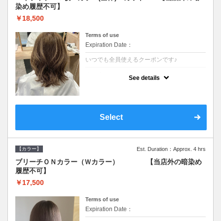
染め履歴不可】
￥18,500
Terms of use
Expiration Date：
いつでも全員使えるクーポンです♪
クーポンについて
See details
●少ない枚数で立体感と動きを演出♪カウンセ
リングもしっかり●根元のブリーチでも同じ
価格です●SB込/ロング料金あり●追いブリー
チは＋3300
Select
【カラー】
Est. Duration：Approx. 4 hrs
ブリーチＯＮカラー（Ｗカラー） 【当店外の暗染め
履歴不可】
￥17,500
Terms of use
Expiration Date：