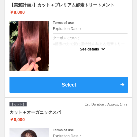
【美髪計画♪】カット＋プレミアム酵素トリートメント
￥8,000
Terms of use
Expiration Date：
クーポンについて
●酵素の力で髪に柔軟性を与える最新トリー
トメント●ＳＢ込●長さ料金あり《こちらのク
See details
ーポンご利用のお客様のみ》オリジナル酵素
ミストが10%offでご購入いただけます☆
Select
【カット】
Est. Duration：Approx. 1 hrs
カット＋オーガニックスパ
￥6,000
Terms of use
Expiration Date：