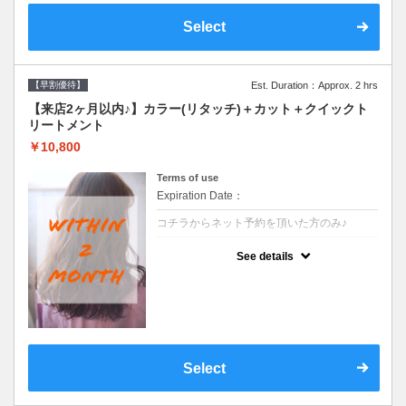
Select
【早割優待】
Est. Duration：Approx. 2 hrs
【来店2ヶ月以内♪】カラー(リタッチ)＋カット＋クイックト
リートメント
￥10,800
Terms of use
Expiration Date：
コチラからネット予約を頂いた方のみ♪
クーポンについて
See details
●前回の来店日から２ヶ月以内のお客様専用
クーポンです●シャンプーブロー込
Select