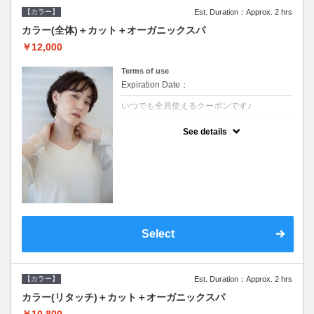
【カラー】
Est. Duration：Approx. 2 hrs
カラー(全体)＋カット＋オーガニックスパ
￥12,000
Terms of use
Expiration Date：
いつでも全員使えるクーポンです♪
クーポンについて
See details
●ロング料金あり●シャンプーブロー込●オー
ガニッククリームで頭皮環境を整えリフレッ
シュ♪通常のシャンプー台で行う気軽なスパ
です●＋1100でアロマリラックススパに変更
できます♪
Select
【カラー】
Est. Duration：Approx. 2 hrs
カラー(リタッチ)＋カット＋オーガニックスパ
￥10,800