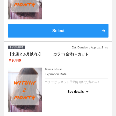
●前回の来店日から２ヶ月以内のお客様専用
クーポンです●シャンプーブロー込
Select
【早割優待】
Est. Duration：Approx. 2 hrs
【来店２ヵ月以内♪】 カラー(全体)＋カット
￥9,440
Terms of use
Expiration Date：
コチラからネット予約を頂いた方のみ♪
クーポンについて
See details
●前回の来店日から２ヶ月以内のお客様専用
クーポンです●シャンプーブロー込※ロング
料金→S+550 M+1100 L+1650 LL+2200