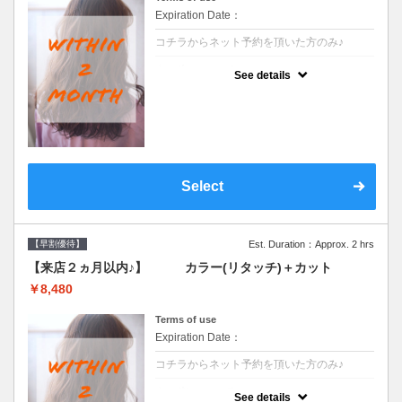
Expiration Date：
コチラからネット予約を頂いた方のみ♪
クーポンについて
See details
●前回の来店日から２ヶ月以内のお客様専用
クーポンです●シャンプーブロー込
Select
【早割優待】
Est. Duration：Approx. 2 hrs
【来店２ヵ月以内♪】 カラー(リタッチ)＋カット
￥8,480
Terms of use
Expiration Date：
コチラからネット予約を頂いた方のみ♪
クーポンについて
See details