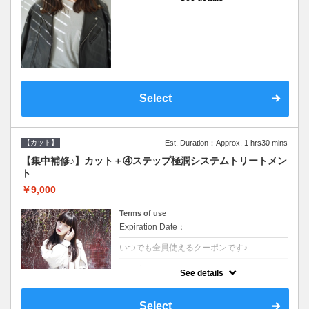
●シャンプーブロー込●濃密なＣＭＣクリーム
がダメージ部に浸透し補修するＴＲ
Select
【カット】
Est. Duration：Approx. 1 hrs30 mins
【集中補修♪】カット＋④ステップ極潤システムトリートメン
ト
￥9,000
Terms of use
Expiration Date：
いつでも全員使えるクーポンです♪
クーポンについて
See details
●シャンプーブロー込●TOKIO等の髪の内部か
ら修復し美髪へと導く最新4stepトリートメ
ント☆内側からしっかり修復したい方に♪
Select