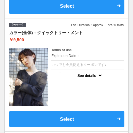
Select
【カラー】
Est. Duration：Approx. 1 hrs30 mins
カラー(全体)＋クイックトリートメント
￥9,500
Terms of use
Expiration Date：
いつでも全員使えるクーポンです♪
クーポンについて
See details
●ロング料金あり●シャンプーブロー込●濃密
なＣＭＣクリームがダメージ部に浸透し補修
するＴＲ
Select