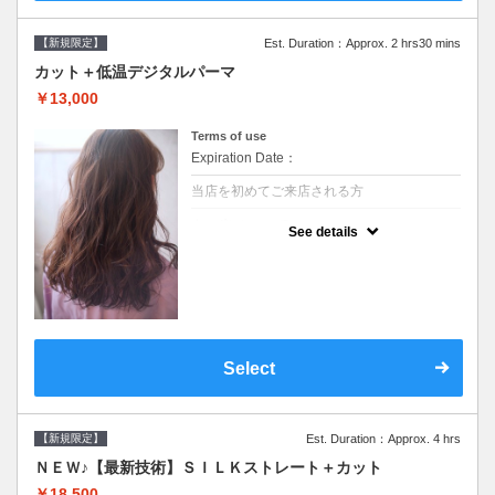
【新規限定】
Est. Duration：Approx. 2 hrs30 mins
カット＋低温デジタルパーマ
￥13,000
Terms of use
Expiration Date：
当店を初めてご来店される方
クーポンについて
See details
●シャンプーブロー込●低温なので髪の負担も
少なく、乾かすだけでも理想のスタイルに●
選べるシャンプー●次回以降は早期割引で10
～20%off
Select
【新規限定】
Est. Duration：Approx. 4 hrs
ＮＥＷ♪【最新技術】ＳＩＬＫストレート＋カット
￥18,500