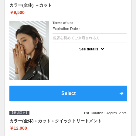
カラー(全体) ＋カット
￥9,500
Terms of use
Expiration Date：
当店を初めてご来店される方
クーポンについて
See details
●シャンプーブロー込●ロング料金あり●お客
様に似合うトレンドカラーをご提案させて頂
きます●選べるシャンプー●次回以降は早期割
引で10～20%off
Select
【新規限定】
Est. Duration：Approx. 2 hrs
カラー(全体)＋カット＋クイックトリートメント
￥12,000