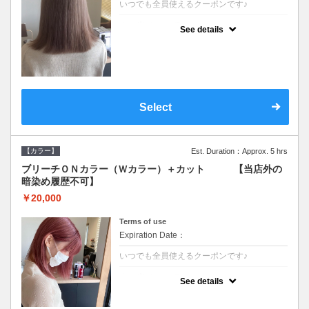
いつでも全員使えるクーポンです♪
クーポンについて
See details
●ブリーチと全体のカラーも含む２度の施術
となります●根元(リタッチ)のブリーチでも同
じ価格となります●シャンプーブロー込/ロン
グ料金あり●追いブリーチは＋3300●Ｗブリ
ーチは＋5500
Select
【カラー】
Est. Duration：Approx. 5 hrs
ブリーチＯＮカラー（Ｗカラー）＋カット 【当店外の
暗染め履歴不可】
￥20,000
Terms of use
Expiration Date：
いつでも全員使えるクーポンです♪
クーポンについて
See details
●ブリーチと全体のカラーも含む２度の施術
となります●根元(リタッチ)のブリーチでも同
じ価格となります●シャンプーブロー込/ロン