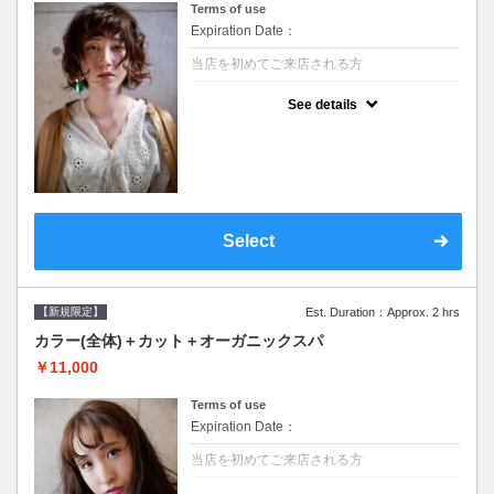
Terms of use
Expiration Date：
当店を初めてご来店される方
クーポンについて
See details
●シャンプーブロー込/ロング料金あり●濃密
なＣＭＣクリームがダメージ部に浸透し補修
するＴＲ●次回以降は早期割引で10～20%off
Select
【新規限定】
Est. Duration：Approx. 2 hrs
カラー(全体)＋カット＋オーガニックスパ
￥11,000
Terms of use
Expiration Date：
当店を初めてご来店される方
クーポンについて