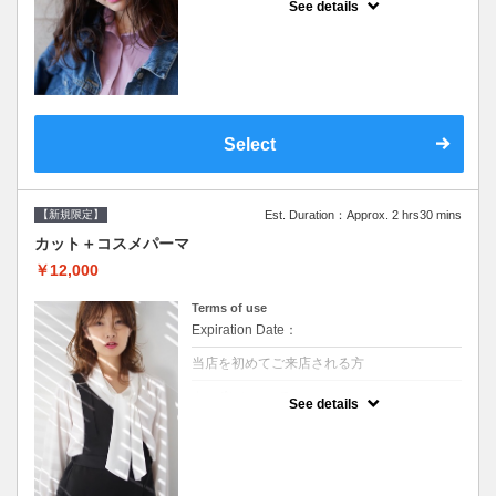
See details
●シャンプーブロー込/ロング料金あり●オー
ガニッククリームで頭皮環境を整えリフレッ
シュ♪通常のシャンプー台で行う気軽なスパ
です●＋1100でアロマリラックススパに変更
できます♪次回以降は早期割引で10～20%off
Select
【新規限定】
Est. Duration：Approx. 2 hrs30 mins
カット＋コスメパーマ
￥12,000
Terms of use
Expiration Date：
当店を初めてご来店される方
クーポンについて
See details
●シャンプーブロー込●最新の髪に優しい薬剤
を使用★外国人風のクセ毛パーマも●選べる
シャンプー★次回以降は早期割引で10～
20%off★