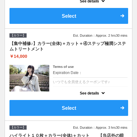
See details
●ロング料金あり●シャンプーブロー込
●TOKIO等の髪の内部から修復し美髪へと導
く最新4stepトリートメント☆内側からしっ
Select
かり修復したい方に♪
【カラー】
Est. Duration：Approx. 2 hrs30 mins
【集中補修♪】カラー(全体)＋カット＋④ステップ極潤システ
ムトリートメント
￥14,000
Terms of use
Expiration Date：
いつでも全員使えるクーポンです♪
クーポンについて
See details
●ロング料金あり●シャンプーブロー込
●TOKIO等の髪の内部から修復し美髪へと導
く最新4stepトリートメント☆内側からしっ
Select
かり修復したい方に♪
【カラー】
Est. Duration：Approx. 3 hrs30 mins
ハイライト１０枚＋カラー(全体)＋カット 【当店外の暗