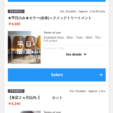
【新規限定】
Est. Duration：Approx. 1 hrs30 mins
★平日のみ★カラー(全体)＋クイックトリートメント
￥9,000
Terms of use
Available days：Mon・Tues・Wed・Thu・
FriLimited
Expiration Date：
See details
新規限定の平日のみのクーポンです★
クーポンについて
平日クーポン●シャンプーブロー込●ロング料
金あり●お客様に似合うトレンドカラーをご
Select
提案させて頂きます●選べるシャンプー付き●
次回以降は早期割引で10～20%off
【早割優待】
Est. Duration：Approx. 1 hrs
【来店２ヵ月以内♪】 カット
￥4,240
Terms of use