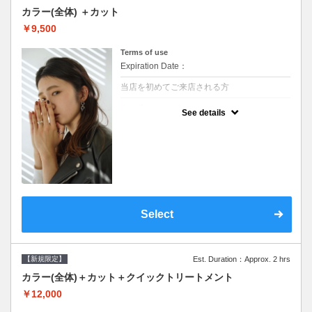
カラー(全体) ＋カット
￥9,500
Terms of use
Expiration Date：
当店を初めてご来店される方
クーポンについて
See details
●シャンプーブロー込●ロング料金あり●お客
様に似合うトレンドカラーをご提案させて頂
きます●選べるシャンプー●次回以降は早期割
引で10～20%off
Select
【新規限定】
Est. Duration：Approx. 2 hrs
カラー(全体)＋カット＋クイックトリートメント
￥12,000