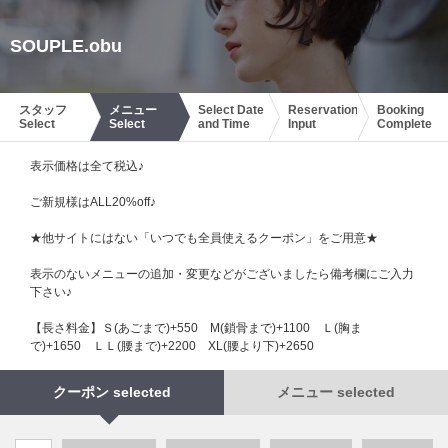
SOUPLE.obu
スタッフ
メニュー
Select Date
Reservation
Booking
Select
Select
and Time
Input
Complete
表示価格は全て税込♪
ご新規様はALL20%off♪
★他サイトにはない「いつでも全員使えるクーポン」をご用意★
表示のないメニューの追加・変更などがございましたら備考欄にご入力
下さい♪
【長さ料金】Ｓ(あごまで)+550 М(鎖骨まで)+1100 Ｌ(胸ま
で)+1650 ＬＬ(腰まで)+2200 XL(腰より下)+2650
クーポン selected
メニュー selected