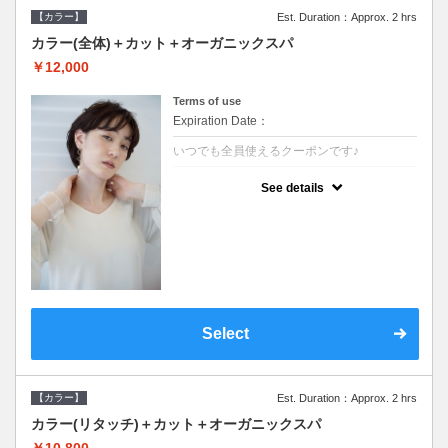
【カラー】
Est. Duration：Approx. 2 hrs
カラー(全体)＋カット＋オーガニックスパ
￥12,000
Terms of use
Expiration Date：
いつでも全員使えるクーポンです♪
クーポンについて
See details
●ロング料金あり●シャンプーブロー込●オー
ガニッククリームで頭皮環境を整えリフレッ
シュ♪通常のシャンプー台で行う気軽なスパ
です●＋1100でアロマリラックススパに変更
できます♪
Select
【カラー】
Est. Duration：Approx. 2 hrs
カラー(リタッチ)＋カット＋オーガニックスパ
￥10,800