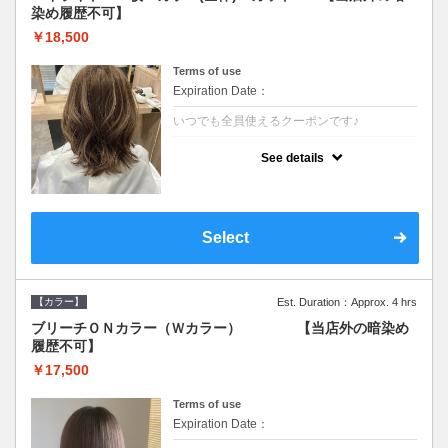
染め履歴不可】
￥18,500
Terms of use
Expiration Date：
いつでも全員使えるクーポンです♪
クーポンについて
See details
●少ない枚数で立体感と動きを演出♪カウンセ
リングもしっかり●根元のブリーチでも同じ
価格です●SB込/ロング料金あり●追いブリー
チは＋3300
Select
【カラー】
Est. Duration：Approx. 4 hrs
ブリーチＯＮカラー（Ｗカラー） 【当店外の暗染め
履歴不可】
￥17,500
Terms of use
Expiration Date：