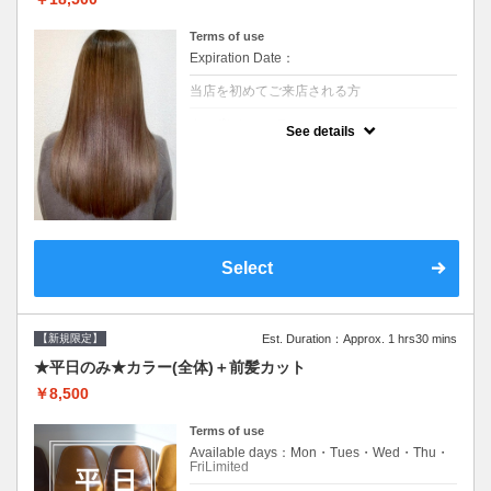
Terms of use
Expiration Date：
当店を初めてご来店される方
クーポンについて
See details
痛みの原因となるアルカリを使用しない、酸
性～弱酸性域でかける最高峰のストレート♪
痛ませたくない！ツンツンはイヤ！柔らかい
手触りにしたい！そんな方にオススメ☆※ロ
ング料金あり
Select
【新規限定】
Est. Duration：Approx. 1 hrs30 mins
★平日のみ★カラー(全体)＋前髪カット
￥8,500
Terms of use
Available days：Mon・Tues・Wed・Thu・
FriLimited