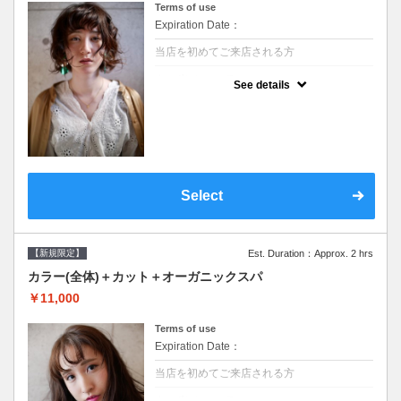
Terms of use
Expiration Date：
当店を初めてご来店される方
クーポンについて
See details
●シャンプーブロー込/ロング料金あり●濃密
なＣＭＣクリームがダメージ部に浸透し補修
するＴＲ●次回以降は早期割引で10～20%off
Select
【新規限定】
Est. Duration：Approx. 2 hrs
カラー(全体)＋カット＋オーガニックスパ
￥11,000
Terms of use
Expiration Date：
当店を初めてご来店される方
クーポンについて