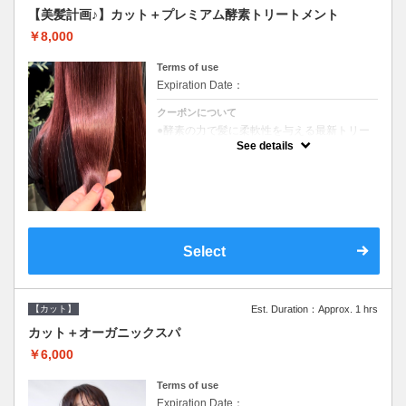
【美髪計画♪】カット＋プレミアム酵素トリートメント
￥8,000
Terms of use
Expiration Date：
クーポンについて
●酵素の力で髪に柔軟性を与える最新トリー
トメント●ＳＢ込●長さ料金あり《こちらのク
See details
ーポンご利用のお客様のみ》オリジナル酵素
ミストが10%offでご購入いただけます☆
Select
【カット】
Est. Duration：Approx. 1 hrs
カット＋オーガニックスパ
￥6,000
Terms of use
Expiration Date：