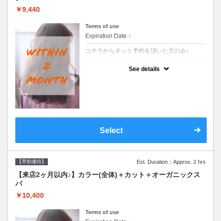
￥9,440
Terms of use
Expiration Date：
コチラからネット予約を頂いた方のみ♪
クーポンについて
See details
●前回の来店日から２ヶ月以内のお客様専用
クーポンです●シャンプーブロー込
Select
【早割優待】
Est. Duration：Approx. 2 hrs
【来店2ヶ月以内♪】カラー(全体)＋カット＋オーガニックス
パ
￥10,400
Terms of use