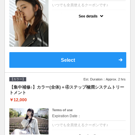
いつでも全員使えるクーポンです♪
クーポンについて
See details
●シャンプーブロー込●根元(3cmまで)のカラ
ーをご希望の方※グレーカラー(白髪染め)も
ＯＫ●濃密なＣＭＣクリームがダメージ部に
浸透し補修するＴＲ
Select
【カラー】
Est. Duration：Approx. 2 hrs
【集中補修♪】カラー(全体)＋④ステップ極潤システムトリー
トメント
￥12,000
Terms of use
Expiration Date：
いつでも全員使えるクーポンです♪
クーポンについて