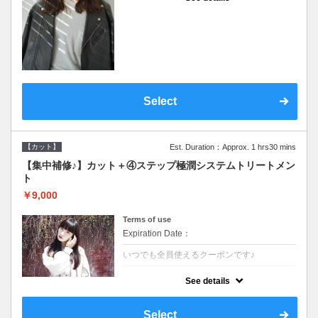
●シャンプーブロー込●濃密なＣＭＣクリーム
がダメージ部に浸透し補修するＴＲ
Select
【カット】
Est. Duration：Approx. 1 hrs30 mins
【集中補修♪】カット＋④ステップ極潤システムトリートメン
ト
￥9,000
Terms of use
Expiration Date：
いつでも全員使えるクーポンです♪
クーポンについて
See details
●シャンプーブロー込●TOKIO等の髪の内部か
ら修復し美髪へと導く最新4stepトリートメ
ント☆内側からしっかり修復したい方に♪
Select