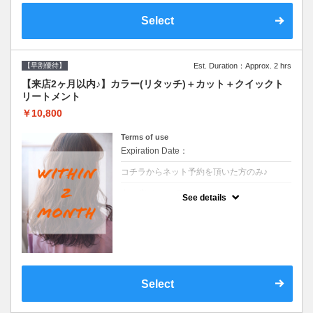
Select
【早割優待】
Est. Duration：Approx. 2 hrs
【来店2ヶ月以内♪】カラー(リタッチ)＋カット＋クイックト
リートメント
￥10,800
Terms of use
Expiration Date：
コチラからネット予約を頂いた方のみ♪
クーポンについて
See details
●前回の来店日から２ヶ月以内のお客様専用
クーポンです●シャンプーブロー込
Select