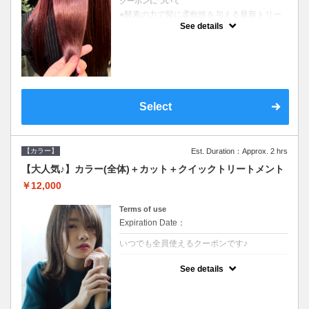
クーポンについて
●酵素の力で髪に柔軟性を与える最新トリー
トメント●ＳＢ込●長さ料金あり《こちらのク
See details
ーポンご利用のお客様のみ》オリジナル酵素
ミストが10%offでご購入いただけます☆
Select
【カラー】
Est. Duration：Approx. 2 hrs
【大人気♪】カラー(全体)＋カット＋クイックトリートメント
￥12,000
Terms of use
Expiration Date：
いつでも全員使えるクーポンです♪
クーポンについて
See details
●ロング料金あり●シャンプーブロー込●濃密
なＣＭＣクリームがダメージ部に浸透し補修
するＴＲ