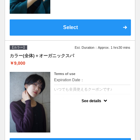
Select
【カラー】
Est. Duration：Approx. 1 hrs30 mins
カラー(全体)＋オーガニックスパ
￥9,000
Terms of use
Expiration Date：
いつでも全員使えるクーポンです♪
クーポンについて
See details
●ロング料金あり ●シャンプーブロー込●オ
ーガニッククリームで頭皮環境を整えリフレ
ッシュ♪通常のシャンプー台で行う気軽なス
パです●＋1100でアロマリラックススパに変
更できます♪