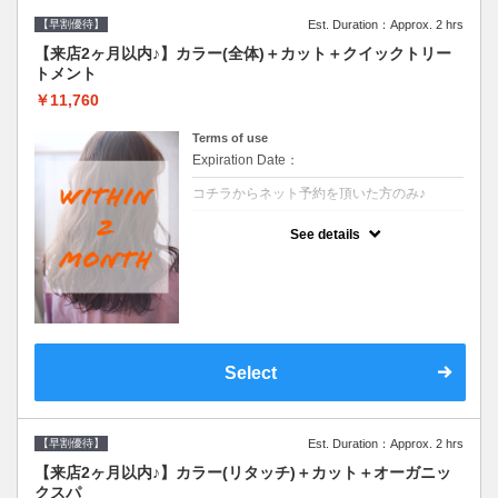
【早割優待】
Est. Duration：Approx. 2 hrs
【来店2ヶ月以内♪】カラー(全体)＋カット＋クイックトリー
トメント
￥11,760
Terms of use
Expiration Date：
コチラからネット予約を頂いた方のみ♪
クーポンについて
See details
●前回の来店日から２ヶ月以内のお客様専用
クーポンです●シャンプーブロー込※ロング
料金→S+550 M+1100 L+1650 LL+2200
Select
【早割優待】
Est. Duration：Approx. 2 hrs
【来店2ヶ月以内♪】カラー(リタッチ)＋カット＋オーガニッ
クスパ