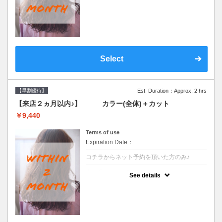
●前回の来店日から２ヶ月以内のお客様専用
クーポンです●シャンプーブロー込
Select
【早割優待】
Est. Duration：Approx. 2 hrs
【来店２ヵ月以内♪】 カラー(全体)＋カット
￥9,440
Terms of use
Expiration Date：
コチラからネット予約を頂いた方のみ♪
クーポンについて
See details
●前回の来店日から２ヶ月以内のお客様専用
クーポンです●シャンプーブロー込※ロング
料金→S+550 M+1100 L+1650 LL+2200