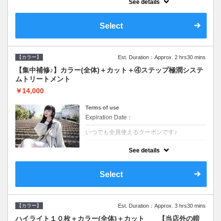
See details
●ロング料金あり●シャンプーブロー込
●TOKIO等の髪の内部から修復し美髪へと導
く最新4stepトリートメント☆内側からしっ
Select
かり修復したい方に♪
【カラー】
Est. Duration：Approx. 2 hrs30 mins
【集中補修♪】カラー(全体)＋カット＋④ステップ極潤システ
ムトリートメント
￥14,000
Terms of use
Expiration Date：
いつでも全員使えるクーポンです♪
クーポンについて
See details
●ロング料金あり●シャンプーブロー込
●TOKIO等の髪の内部から修復し美髪へと導
く最新4stepトリートメント☆内側からしっ
Select
かり修復したい方に♪
【カラー】
Est. Duration：Approx. 3 hrs30 mins
ハイライト１０枚＋カラー(全体)＋カット 【当店外の暗