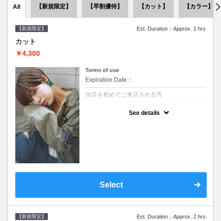
【新規限定】
【早割優待】
【カット】
【カラー】
All
【新規限定】
Est. Duration：Approx. 1 hrs
カット
￥4,300
Terms of use
Expiration Date：
当店を初めてご来店される方
クーポンについて
See details
●シャンプーブロー込●似合うスタイルをご提
案させて頂きます●次回以降は早期割引で10
～20%off
Select
【新規限定】
Est. Duration：Approx. 2 hrs