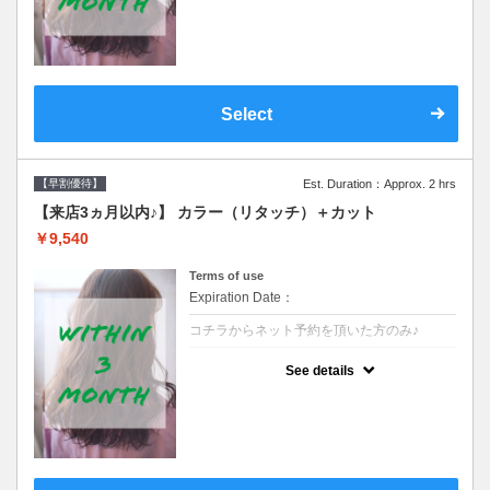
クーポンです●シャンプーブロー込
Select
【早割優待】
Est. Duration：Approx. 2 hrs
【来店3ヵ月以内♪】 カラー（リタッチ）＋カット
￥9,540
Terms of use
Expiration Date：
コチラからネット予約を頂いた方のみ♪
クーポンについて
See details
●前回の来店日から３ヶ月以内のお客様専用
クーポンです●シャンプーブロー込