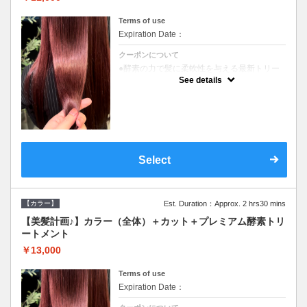
Terms of use
Expiration Date：
クーポンについて
●酵素の力で髪に柔軟性を与える最新トリー
トメント●ＳＢ込●長さ料金あり《こちらのク
See details
ーポンご利用のお客様のみ》オリジナル酵素
ミストが10%offでご購入いただけます☆
Select
【カラー】
Est. Duration：Approx. 2 hrs30 mins
【美髪計画♪】カラー（全体）＋カット＋プレミアム酵素トリ
ートメント
￥13,000
Terms of use
Expiration Date：