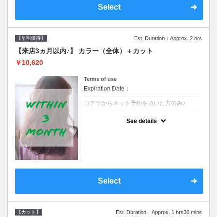
Select
【早割優待】
Est. Duration：Approx. 2 hrs
【来店3ヵ月以内♪】 カラー（全体）＋カット
￥10,620
Terms of use
Expiration Date：
コチラからネット予約を頂いた方のみ♪
クーポンについて
See details
●前回の来店日から３ヶ月以内のお客様専用
クーポンです●シャンプーブロー込※ロング
料金→S+550 M+1100 L+1650 LL+2200
Select
【カット】
Est. Duration：Approx. 1 hrs30 mins