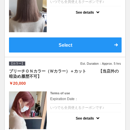
いつでも全員使えるクーポンです♪
クーポンについて
See details
●ブリーチと全体のカラーも含む２度の施術
となります●根元(リタッチ)のブリーチでも同
じ価格となります●シャンプーブロー込/ロン
グ料金あり●追いブリーチは＋3300●Ｗブリ
ーチは＋5500
Select
【カラー】
Est. Duration：Approx. 5 hrs
ブリーチＯＮカラー（Ｗカラー）＋カット 【当店外の
暗染め履歴不可】
￥20,000
Terms of use
Expiration Date：
いつでも全員使えるクーポンです♪
クーポンについて
See details
●ブリーチと全体のカラーも含む２度の施術
となります●根元(リタッチ)のブリーチでも同
じ価格となります●シャンプーブロー込/ロン