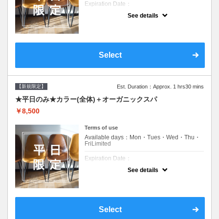
Expiration Date：
See details
新規限定の平日のみのクーポンです★
クーポンについて
平日クーポン●シャンプーブロー込●ロング料
金あり●お客様に似合うトレンドカラーをご
Select
提案させて頂きます●選べるシャンプー付き●
次回以降は早期割引で10～20%off
【新規限定】
Est. Duration：Approx. 1 hrs30 mins
★平日のみ★カラー(全体)＋オーガニックスパ
￥8,500
Terms of use
Available days：Mon・Tues・Wed・Thu・
FriLimited
Expiration Date：
See details
新規限定の平日のみのクーポンです★
クーポンについて
平日クーポン●シャンプーブロー込●ロング料
金あり●お客様に似合うトレンドカラーをご
Select
提案させて頂きます●選べるシャンプー付き●
次回以降は早期割引で10～20%off