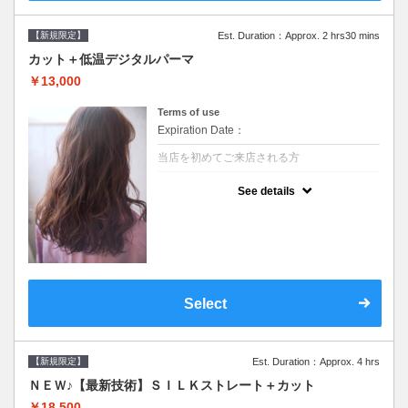
【新規限定】
Est. Duration：Approx. 2 hrs30 mins
カット＋低温デジタルパーマ
￥13,000
Terms of use
Expiration Date：
当店を初めてご来店される方
クーポンについて
See details
●シャンプーブロー込●低温なので髪の負担も
少なく、乾かすだけでも理想のスタイルに●
選べるシャンプー●次回以降は早期割引で10
～20%off
Select
【新規限定】
Est. Duration：Approx. 4 hrs
ＮＥＷ♪【最新技術】ＳＩＬＫストレート＋カット
￥18,500