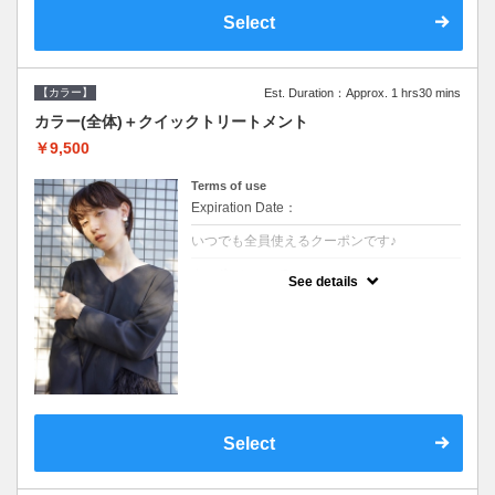
Select
【カラー】
Est. Duration：Approx. 1 hrs30 mins
カラー(全体)＋クイックトリートメント
￥9,500
Terms of use
Expiration Date：
いつでも全員使えるクーポンです♪
クーポンについて
See details
●ロング料金あり●シャンプーブロー込●濃密
なＣＭＣクリームがダメージ部に浸透し補修
するＴＲ
Select