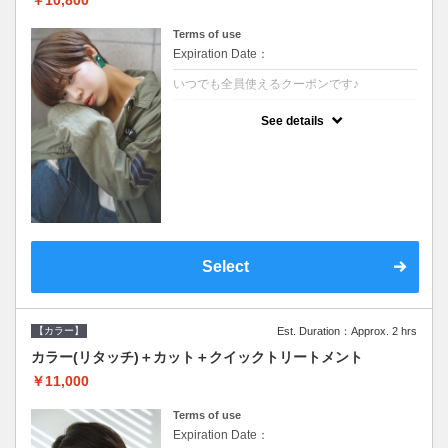
Terms of use
Expiration Date：
いつでも全員使えるクーポンです♪
クーポンについて
See details
●シャンプーブロー込●根元(3cmまで)のカラ
ーをご希望の方※グレーカラー(白髪染め)も
ＯＫ●オーガニッククリームで頭皮環境を整
えリフレッシュ●＋1100でアロマリラックス
スパに変更できます♪
Select
【カラー】
Est. Duration：Approx. 2 hrs
カラー(リタッチ)＋カット＋クイックトリートメント
￥11,000
Terms of use
Expiration Date：