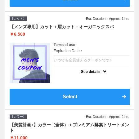
【カット】
Est. Duration：Approx. 1 hrs
【メンズ専用】カット＋眉カット＋オーガニックスパ
￥6,500
Terms of use
Expiration Date：
いつでも全員使えるクーポンです♪
クーポンについて
See details
●メンズ専用クーポン●シャンプースタイリン
グ込●オーガニッククリームで頭皮環境を整
えリフレッシュ♪通常のシャンプー台で行う
気軽なスパです☆
Select
【カラー】
Est. Duration：Approx. 2 hrs
【美髪計画♪】カラー（全体）＋プレミアム酵素トリートメン
ト
￥11,000