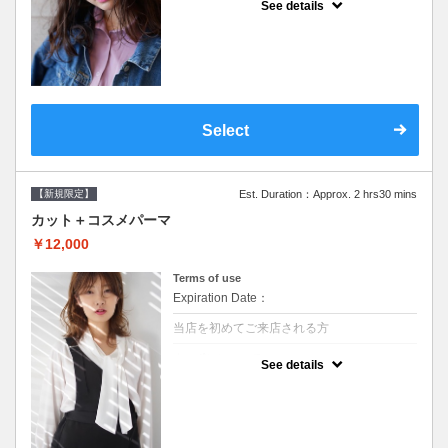
See details
●シャンプーブロー込/ロング料金あり●オー
ガニッククリームで頭皮環境を整えリフレッ
シュ♪通常のシャンプー台で行う気軽なスパ
です●＋1100でアロマリラックススパに変更
できます♪次回以降は早期割引で10～20%off
Select
【新規限定】
Est. Duration：Approx. 2 hrs30 mins
カット＋コスメパーマ
￥12,000
Terms of use
Expiration Date：
当店を初めてご来店される方
クーポンについて
See details
●シャンプーブロー込●最新の髪に優しい薬剤
を使用★外国人風のクセ毛パーマも●選べる
シャンプー★次回以降は早期割引で10～
20%off★