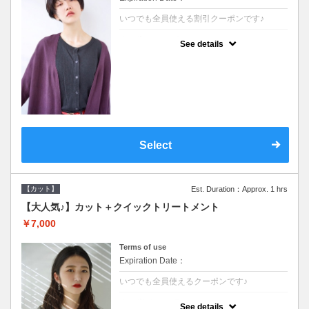
いつでも全員使える割引クーポンです♪
クーポンについて
See details
●シャンプーブロー込●オーガニッククリーム
で頭皮環境を整えリフレッシュ♪通常のシャ
ンプー台で行う気軽なスパです●＋1100でア
ロマリラックススパに変更できます♪
Select
【カット】
Est. Duration：Approx. 1 hrs
【大人気♪】カット＋クイックトリートメント
￥7,000
Terms of use
Expiration Date：
いつでも全員使えるクーポンです♪
クーポンについて
See details