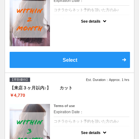
Expiration Date：
コチラからネット予約を頂いた方のみ♪
クーポンについて
See details
●前回の来店日から２ヶ月以内のお客様専用
クーポンです●シャンプーブロー込※ロング
料金→S+550 M+1100 L+1650 LL+2200
Select
【早割優待】
Est. Duration：Approx. 1 hrs
【来店３ヶ月以内♪】 カット
￥4,770
Terms of use
Expiration Date：
コチラからネット予約を頂いた方のみ♪
クーポンについて
See details
●前回の来店日から３ヶ月以内のお客様専用