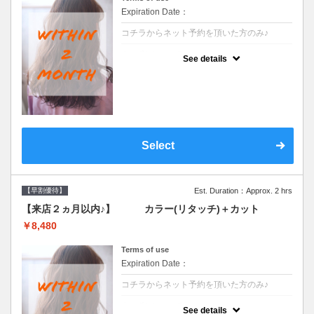
Expiration Date：
コチラからネット予約を頂いた方のみ♪
クーポンについて
See details
●前回の来店日から２ヶ月以内のお客様専用
クーポンです●シャンプーブロー込
Select
【早割優待】
Est. Duration：Approx. 2 hrs
【来店２ヵ月以内♪】 カラー(リタッチ)＋カット
￥8,480
Terms of use
Expiration Date：
コチラからネット予約を頂いた方のみ♪
クーポンについて
See details