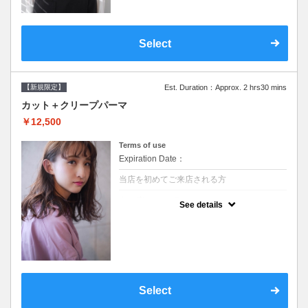
Select
【新規限定】
Est. Duration：Approx. 2 hrs30 mins
カット＋クリープパーマ
￥12,500
Terms of use
Expiration Date：
当店を初めてご来店される方
クーポンについて
See details
●シャンプーブロー込●湿熱を利用することで
通常のパーマよりダメージを軽減し、柔らか
い弾力のあるカールが実現●選べるシャンプ
ー★次回以降は早期割引で10～20%off★
Select