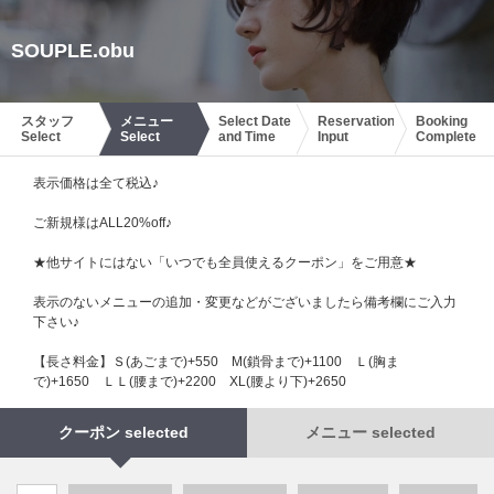
SOUPLE.obu
スタッフ
メニュー
Select Date
Reservation
Booking
Select
Select
and Time
Input
Complete
表示価格は全て税込♪
ご新規様はALL20%off♪
★他サイトにはない「いつでも全員使えるクーポン」をご用意★
表示のないメニューの追加・変更などがございましたら備考欄にご入力
下さい♪
【長さ料金】Ｓ(あごまで)+550 М(鎖骨まで)+1100 Ｌ(胸ま
で)+1650 ＬＬ(腰まで)+2200 XL(腰より下)+2650
クーポン selected
メニュー selected