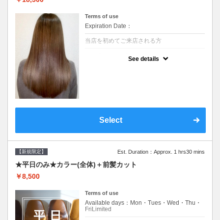
Terms of use
Expiration Date：
当店を初めてご来店される方
クーポンについて
See details
痛みの原因となるアルカリを使用しない、酸
性～弱酸性域でかける最高峰のストレート♪
痛ませたくない！ツンツンはイヤ！柔らかい
手触りにしたい！そんな方にオススメ☆※ロ
ング料金あり
Select
【新規限定】
Est. Duration：Approx. 1 hrs30 mins
★平日のみ★カラー(全体)＋前髪カット
￥8,500
Terms of use
Available days：Mon・Tues・Wed・Thu・
FriLimited