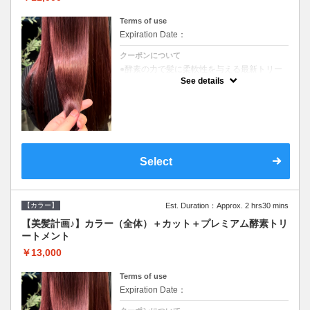
Terms of use
Expiration Date：
クーポンについて
●酵素の力で髪に柔軟性を与える最新トリー
トメント●ＳＢ込●長さ料金あり《こちらのク
See details
ーポンご利用のお客様のみ》オリジナル酵素
ミストが10%offでご購入いただけます☆
Select
【カラー】
Est. Duration：Approx. 2 hrs30 mins
【美髪計画♪】カラー（全体）＋カット＋プレミアム酵素トリ
ートメント
￥13,000
Terms of use
Expiration Date：