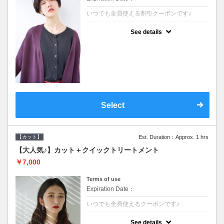
いつでも全員使える割引クーポンです♪
クーポンについて
See details
●シャンプーブロー込●オーガニッククリーム
で頭皮環境を整えリフレッシュ♪通常のシャ
ンプー台で行う気軽なスパです●＋1100でア
ロマリラックススパに変更できます♪
Select
【カット】
Est. Duration：Approx. 1 hrs
【大人気♪】カット＋クイックトリートメント
￥7,000
Terms of use
Expiration Date：
いつでも全員使えるクーポンです♪
クーポンについて
See details