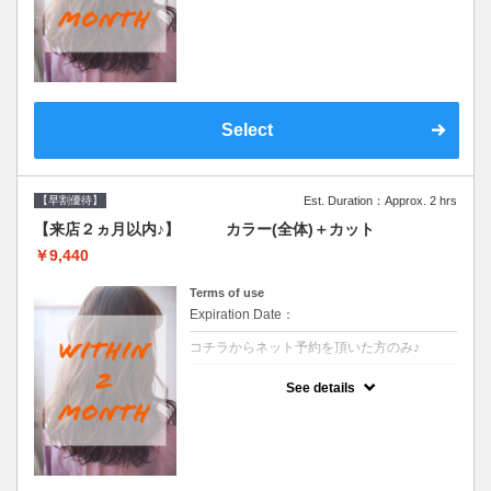
●前回の来店日から２ヶ月以内のお客様専用
クーポンです●シャンプーブロー込
Select
【早割優待】
Est. Duration：Approx. 2 hrs
【来店２ヵ月以内♪】 カラー(全体)＋カット
￥9,440
Terms of use
Expiration Date：
コチラからネット予約を頂いた方のみ♪
クーポンについて
See details
●前回の来店日から２ヶ月以内のお客様専用
クーポンです●シャンプーブロー込※ロング
料金→S+550 M+1100 L+1650 LL+2200