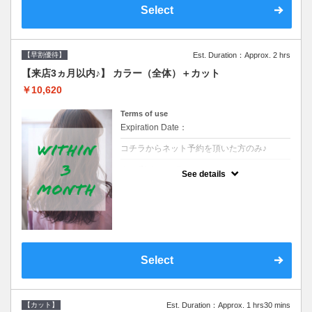
Select
【早割優待】
Est. Duration：Approx. 2 hrs
【来店3ヵ月以内♪】 カラー（全体）＋カット
￥10,620
Terms of use
Expiration Date：
コチラからネット予約を頂いた方のみ♪
クーポンについて
See details
●前回の来店日から３ヶ月以内のお客様専用
クーポンです●シャンプーブロー込※ロング
料金→S+550 M+1100 L+1650 LL+2200
Select
【カット】
Est. Duration：Approx. 1 hrs30 mins