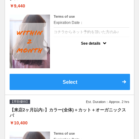
￥9,440
Terms of use
Expiration Date：
コチラからネット予約を頂いた方のみ♪
クーポンについて
See details
●前回の来店日から２ヶ月以内のお客様専用
クーポンです●シャンプーブロー込
Select
【早割優待】
Est. Duration：Approx. 2 hrs
【来店2ヶ月以内♪】カラー(全体)＋カット＋オーガニックス
パ
￥10,400
Terms of use