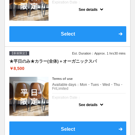
Expiration Date：
See details
新規限定の平日のみのクーポンです★
クーポンについて
平日クーポン●シャンプーブロー込●ロング料
金あり●お客様に似合うトレンドカラーをご
Select
提案させて頂きます●選べるシャンプー付き●
次回以降は早期割引で10～20%off
【新規限定】
Est. Duration：Approx. 1 hrs30 mins
★平日のみ★カラー(全体)＋オーガニックスパ
￥8,500
Terms of use
Available days：Mon・Tues・Wed・Thu・
FriLimited
Expiration Date：
See details
新規限定の平日のみのクーポンです★
クーポンについて
平日クーポン●シャンプーブロー込●ロング料
金あり●お客様に似合うトレンドカラーをご
Select
提案させて頂きます●選べるシャンプー付き●
次回以降は早期割引で10～20%off