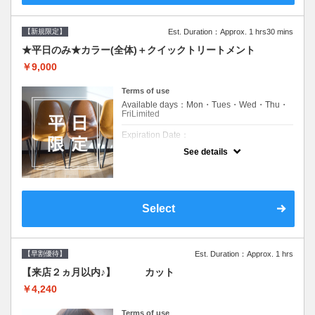
【新規限定】
Est. Duration：Approx. 1 hrs30 mins
★平日のみ★カラー(全体)＋クイックトリートメント
￥9,000
Terms of use
Available days：Mon・Tues・Wed・Thu・
FriLimited
Expiration Date：
See details
新規限定の平日のみのクーポンです★
クーポンについて
平日クーポン●シャンプーブロー込●ロング料
金あり●お客様に似合うトレンドカラーをご
Select
提案させて頂きます●選べるシャンプー付き●
次回以降は早期割引で10～20%off
【早割優待】
Est. Duration：Approx. 1 hrs
【来店２ヵ月以内♪】 カット
￥4,240
Terms of use