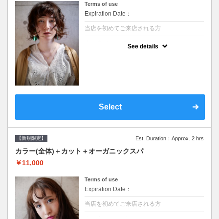
Terms of use
Expiration Date：
当店を初めてご来店される方
クーポンについて
See details
●シャンプーブロー込/ロング料金あり●濃密
なＣＭＣクリームがダメージ部に浸透し補修
するＴＲ●次回以降は早期割引で10～20%off
Select
【新規限定】
Est. Duration：Approx. 2 hrs
カラー(全体)＋カット＋オーガニックスパ
￥11,000
Terms of use
Expiration Date：
当店を初めてご来店される方
クーポンについて