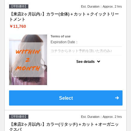
【早割優待】
Est. Duration：Approx. 2 hrs
【来店2ヶ月以内♪】カラー(全体)＋カット＋クイックトリー
トメント
￥11,760
Terms of use
Expiration Date：
コチラからネット予約を頂いた方のみ♪
クーポンについて
See details
●前回の来店日から２ヶ月以内のお客様専用
クーポンです●シャンプーブロー込※ロング
料金→S+550 M+1100 L+1650 LL+2200
Select
【早割優待】
Est. Duration：Approx. 2 hrs
【来店2ヶ月以内♪】カラー(リタッチ)＋カット＋オーガニッ
クスパ