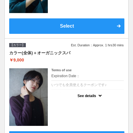
Select
【カラー】
Est. Duration：Approx. 1 hrs30 mins
カラー(全体)＋オーガニックスパ
￥9,000
Terms of use
Expiration Date：
いつでも全員使えるクーポンです♪
クーポンについて
See details
●ロング料金あり ●シャンプーブロー込●オ
ーガニッククリームで頭皮環境を整えリフレ
ッシュ♪通常のシャンプー台で行う気軽なス
パです●＋1100でアロマリラックススパに変
更できます♪