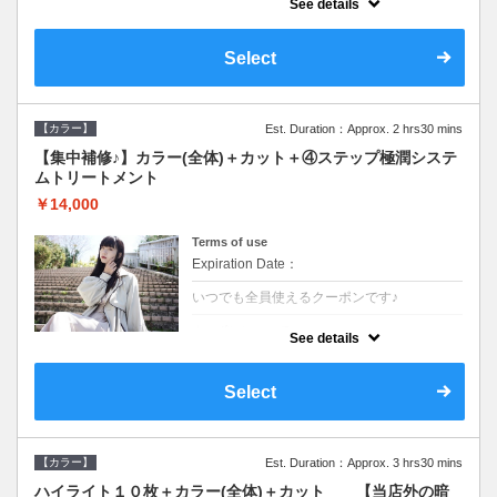
See details
●ロング料金あり●シャンプーブロー込
●TOKIO等の髪の内部から修復し美髪へと導
く最新4stepトリートメント☆内側からしっ
Select
かり修復したい方に♪
【カラー】
Est. Duration：Approx. 2 hrs30 mins
【集中補修♪】カラー(全体)＋カット＋④ステップ極潤システ
ムトリートメント
￥14,000
Terms of use
Expiration Date：
いつでも全員使えるクーポンです♪
クーポンについて
See details
●ロング料金あり●シャンプーブロー込
●TOKIO等の髪の内部から修復し美髪へと導
く最新4stepトリートメント☆内側からしっ
Select
かり修復したい方に♪
【カラー】
Est. Duration：Approx. 3 hrs30 mins
ハイライト１０枚＋カラー(全体)＋カット 【当店外の暗