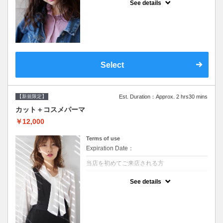
See details
●シャンプーブロー込/ロング料金あり●オー
ガニッククリームで頭皮環境を整えリフレッ
シュ♪通常のシャンプー台で行う気軽なスパ
です●＋1100でアロマリラックススパに変更
できます♪次回以降は早期割引で10～20%off
Select
【新規限定】
Est. Duration：Approx. 2 hrs30 mins
カット＋コスメパーマ
￥12,000
Terms of use
Expiration Date：
当店を初めてご来店される方
クーポンについて
See details
●シャンプーブロー込●最新の髪に優しい薬剤
を使用★外国人風のクセ毛パーマも●選べる
シャンプー★次回以降は早期割引で10～
20%off★