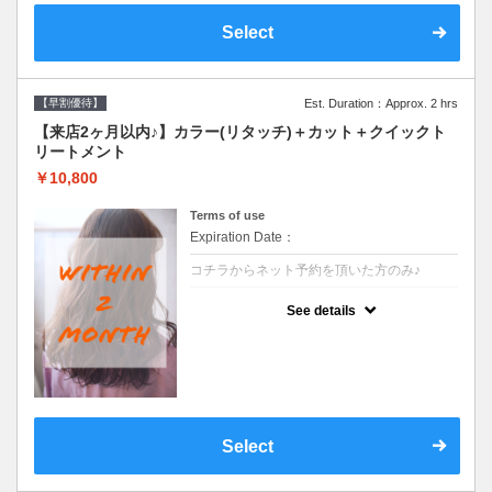
Select
【早割優待】
Est. Duration：Approx. 2 hrs
【来店2ヶ月以内♪】カラー(リタッチ)＋カット＋クイックト
リートメント
￥10,800
Terms of use
Expiration Date：
コチラからネット予約を頂いた方のみ♪
クーポンについて
See details
●前回の来店日から２ヶ月以内のお客様専用
クーポンです●シャンプーブロー込
Select