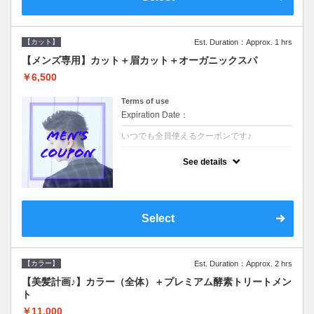
【カット】
Est. Duration：Approx. 1 hrs
【メンズ専用】カット＋眉カット＋オーガニックスパ
￥6,500
Terms of use
Expiration Date：
いつでも全員使えるクーポンです♪
クーポンについて
See details
●メンズ専用クーポン●シャンプースタイリン
グ込●オーガニッククリームで頭皮環境を整
えリフレッシュ♪通常のシャンプー台で行う
気軽なスパです☆
Select
【カラー】
Est. Duration：Approx. 2 hrs
【美髪計画♪】カラー（全体）＋プレミアム酵素トリートメン
ト
￥11,000