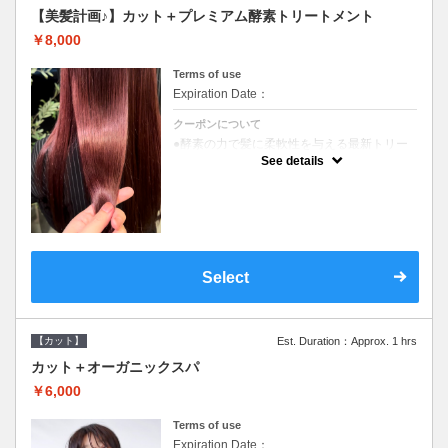
【美髪計画♪】カット＋プレミアム酵素トリートメント
￥8,000
Terms of use
Expiration Date：
クーポンについて
●酵素の力で髪に柔軟性を与える最新トリー
トメント●ＳＢ込●長さ料金あり《こちらのク
See details
ーポンご利用のお客様のみ》オリジナル酵素
ミストが10%offでご購入いただけます☆
Select
【カット】
Est. Duration：Approx. 1 hrs
カット＋オーガニックスパ
￥6,000
Terms of use
Expiration Date：