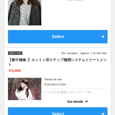
●シャンプーブロー込●濃密なＣＭＣクリーム
がダメージ部に浸透し補修するＴＲ
Select
【カット】
Est. Duration：Approx. 1 hrs30 mins
【集中補修♪】カット＋④ステップ極潤システムトリートメン
ト
￥9,000
Terms of use
Expiration Date：
いつでも全員使えるクーポンです♪
クーポンについて
See details
●シャンプーブロー込●TOKIO等の髪の内部か
ら修復し美髪へと導く最新4stepトリートメ
ント☆内側からしっかり修復したい方に♪
Select