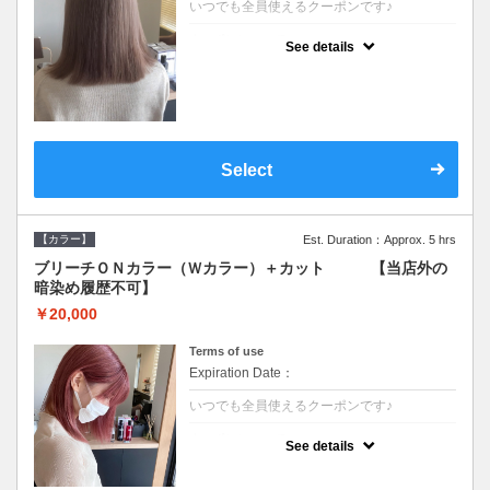
いつでも全員使えるクーポンです♪
クーポンについて
See details
●ブリーチと全体のカラーも含む２度の施術
となります●根元(リタッチ)のブリーチでも同
じ価格となります●シャンプーブロー込/ロン
グ料金あり●追いブリーチは＋3300●Ｗブリ
ーチは＋5500
Select
【カラー】
Est. Duration：Approx. 5 hrs
ブリーチＯＮカラー（Ｗカラー）＋カット 【当店外の
暗染め履歴不可】
￥20,000
Terms of use
Expiration Date：
いつでも全員使えるクーポンです♪
クーポンについて
See details
●ブリーチと全体のカラーも含む２度の施術
となります●根元(リタッチ)のブリーチでも同
じ価格となります●シャンプーブロー込/ロン