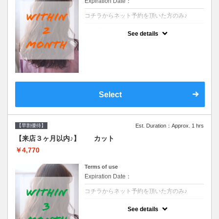
Expiration Date：
コチラからネット予約を頂いた方のみ♪
クーポンについて
See details
●前回の来店日から２ヶ月以内のお客様専用
クーポンです●シャンプーブロー込※ロング
料金→S+550 M+1100 L+1650 LL+2200
Select
【早割優待】
Est. Duration：Approx. 1 hrs
【来店３ヶ月以内♪】 カット
￥4,770
Terms of use
Expiration Date：
コチラからネット予約を頂いた方のみ♪
クーポンについて
See details
●前回の来店日から３ヶ月以内のお客様専用