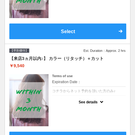
クーポンです●シャンプーブロー込
Select
【早割優待】
Est. Duration：Approx. 2 hrs
【来店3ヵ月以内♪】 カラー（リタッチ）＋カット
￥9,540
Terms of use
Expiration Date：
コチラからネット予約を頂いた方のみ♪
クーポンについて
See details
●前回の来店日から３ヶ月以内のお客様専用
クーポンです●シャンプーブロー込