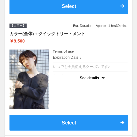
Select
【カラー】
Est. Duration：Approx. 1 hrs30 mins
カラー(全体)＋クイックトリートメント
￥9,500
Terms of use
Expiration Date：
いつでも全員使えるクーポンです♪
クーポンについて
See details
●ロング料金あり●シャンプーブロー込●濃密
なＣＭＣクリームがダメージ部に浸透し補修
するＴＲ
Select