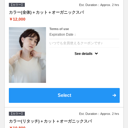
【カラー】
Est. Duration：Approx. 2 hrs
カラー(全体)＋カット＋オーガニックスパ
￥12,000
Terms of use
Expiration Date：
いつでも全員使えるクーポンです♪
クーポンについて
See details
●ロング料金あり●シャンプーブロー込●オー
ガニッククリームで頭皮環境を整えリフレッ
シュ♪通常のシャンプー台で行う気軽なスパ
です●＋1100でアロマリラックススパに変更
できます♪
Select
【カラー】
Est. Duration：Approx. 2 hrs
カラー(リタッチ)＋カット＋オーガニックスパ
￥10,800