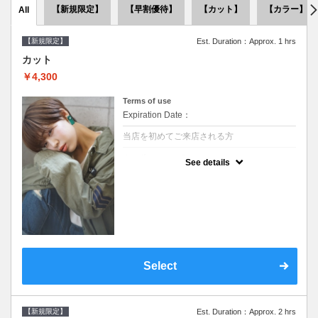
【新規限定】
【早割優待】
【カット】
【カラー】
All
【新規限定】
Est. Duration：Approx. 1 hrs
カット
￥4,300
Terms of use
Expiration Date：
当店を初めてご来店される方
クーポンについて
See details
●シャンプーブロー込●似合うスタイルをご提
案させて頂きます●次回以降は早期割引で10
～20%off
Select
【新規限定】
Est. Duration：Approx. 2 hrs