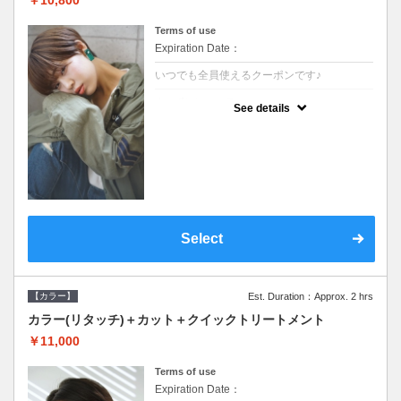
Terms of use
Expiration Date：
いつでも全員使えるクーポンです♪
クーポンについて
See details
●シャンプーブロー込●根元(3cmまで)のカラ
ーをご希望の方※グレーカラー(白髪染め)も
ＯＫ●オーガニッククリームで頭皮環境を整
えリフレッシュ●＋1100でアロマリラックス
スパに変更できます♪
Select
【カラー】
Est. Duration：Approx. 2 hrs
カラー(リタッチ)＋カット＋クイックトリートメント
￥11,000
Terms of use
Expiration Date：