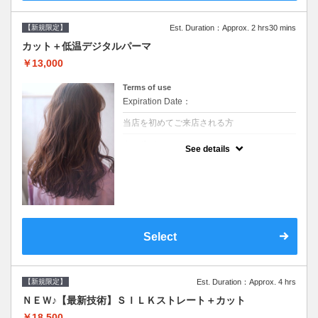
【新規限定】
Est. Duration：Approx. 2 hrs30 mins
カット＋低温デジタルパーマ
￥13,000
Terms of use
Expiration Date：
当店を初めてご来店される方
クーポンについて
See details
●シャンプーブロー込●低温なので髪の負担も
少なく、乾かすだけでも理想のスタイルに●
選べるシャンプー●次回以降は早期割引で10
～20%off
Select
【新規限定】
Est. Duration：Approx. 4 hrs
ＮＥＷ♪【最新技術】ＳＩＬＫストレート＋カット
￥18,500