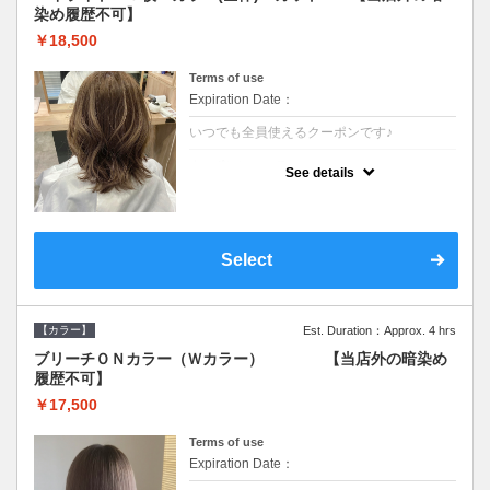
染め履歴不可】
￥18,500
Terms of use
Expiration Date：
いつでも全員使えるクーポンです♪
クーポンについて
See details
●少ない枚数で立体感と動きを演出♪カウンセ
リングもしっかり●根元のブリーチでも同じ
価格です●SB込/ロング料金あり●追いブリー
チは＋3300
Select
【カラー】
Est. Duration：Approx. 4 hrs
ブリーチＯＮカラー（Ｗカラー） 【当店外の暗染め
履歴不可】
￥17,500
Terms of use
Expiration Date：