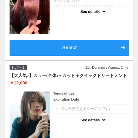
クーポンについて
●酵素の力で髪に柔軟性を与える最新トリー
トメント●ＳＢ込●長さ料金あり《こちらのク
See details
ーポンご利用のお客様のみ》オリジナル酵素
ミストが10%offでご購入いただけます☆
Select
【カラー】
Est. Duration：Approx. 2 hrs
【大人気♪】カラー(全体)＋カット＋クイックトリートメント
￥12,000
Terms of use
Expiration Date：
いつでも全員使えるクーポンです♪
クーポンについて
See details
●ロング料金あり●シャンプーブロー込●濃密
なＣＭＣクリームがダメージ部に浸透し補修
するＴＲ