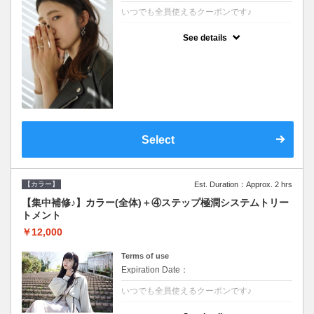
いつでも全員使えるクーポンです♪
クーポンについて
See details
●シャンプーブロー込●根元(3cmまで)のカラ
ーをご希望の方※グレーカラー(白髪染め)も
ＯＫ●濃密なＣＭＣクリームがダメージ部に
浸透し補修するＴＲ
Select
【カラー】
Est. Duration：Approx. 2 hrs
【集中補修♪】カラー(全体)＋④ステップ極潤システムトリー
トメント
￥12,000
Terms of use
Expiration Date：
いつでも全員使えるクーポンです♪
クーポンについて