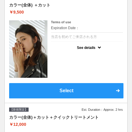
カラー(全体) ＋カット
￥9,500
Terms of use
Expiration Date：
当店を初めてご来店される方
クーポンについて
See details
●シャンプーブロー込●ロング料金あり●お客
様に似合うトレンドカラーをご提案させて頂
きます●選べるシャンプー●次回以降は早期割
引で10～20%off
Select
【新規限定】
Est. Duration：Approx. 2 hrs
カラー(全体)＋カット＋クイックトリートメント
￥12,000