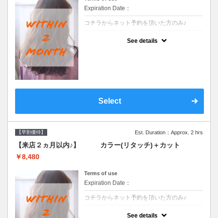
Expiration Date：
コチラからネット予約を頂いた方のみ♪
クーポンについて
See details
●前回の来店日から２ヶ月以内のお客様専用
クーポンです●シャンプーブロー込
Select
【早割優待】
Est. Duration：Approx. 2 hrs
【来店２ヵ月以内♪】 カラー(リタッチ)＋カット
￥8,480
Terms of use
Expiration Date：
コチラからネット予約を頂いた方のみ♪
クーポンについて
See details