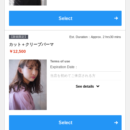
Select
【新規限定】
Est. Duration：Approx. 2 hrs30 mins
カット＋クリープパーマ
￥12,500
Terms of use
Expiration Date：
当店を初めてご来店される方
クーポンについて
See details
●シャンプーブロー込●湿熱を利用することで
通常のパーマよりダメージを軽減し、柔らか
い弾力のあるカールが実現●選べるシャンプ
ー★次回以降は早期割引で10～20%off★
Select