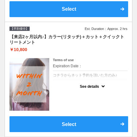
Select
【早割優待】
Est. Duration：Approx. 2 hrs
【来店2ヶ月以内♪】カラー(リタッチ)＋カット＋クイックト
リートメント
￥10,800
Terms of use
Expiration Date：
コチラからネット予約を頂いた方のみ♪
クーポンについて
See details
●前回の来店日から２ヶ月以内のお客様専用
クーポンです●シャンプーブロー込
Select