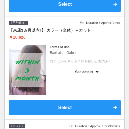
Select
【早割優待】
Est. Duration：Approx. 2 hrs
【来店3ヵ月以内♪】 カラー（全体）＋カット
￥10,620
Terms of use
Expiration Date：
コチラからネット予約を頂いた方のみ♪
クーポンについて
See details
●前回の来店日から３ヶ月以内のお客様専用
クーポンです●シャンプーブロー込※ロング
料金→S+550 M+1100 L+1650 LL+2200
Select
【カット】
Est. Duration：Approx. 1 hrs30 mins