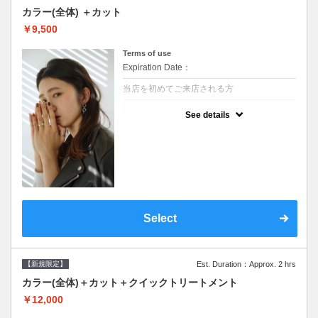
カラー(全体) ＋カット
￥9,500
Terms of use
Expiration Date：
当店を初めてご来店される方
クーポンについて
See details
●シャンプーブロー込●ロング料金あり●お客
様に似合うトレンドカラーをご提案させて頂
きます●選べるシャンプー●次回以降は早期割
引で10～20%off
Select
【新規限定】
Est. Duration：Approx. 2 hrs
カラー(全体)＋カット＋クイックトリートメント
￥12,000