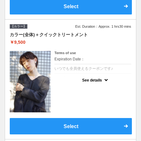
Select
【カラー】
Est. Duration：Approx. 1 hrs30 mins
カラー(全体)＋クイックトリートメント
￥9,500
Terms of use
Expiration Date：
いつでも全員使えるクーポンです♪
クーポンについて
See details
●ロング料金あり●シャンプーブロー込●濃密
なＣＭＣクリームがダメージ部に浸透し補修
するＴＲ
Select