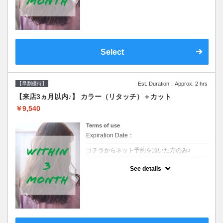
クーポンです●シャンプーブロー込
Select
【早割優待】
Est. Duration：Approx. 2 hrs
【来店3ヵ月以内♪】 カラー（リタッチ）＋カット
￥9,540
Terms of use
Expiration Date：
コチラからネット予約を頂いた方のみ♪
クーポンについて
See details
●前回の来店日から３ヶ月以内のお客様専用
クーポンです●シャンプーブロー込