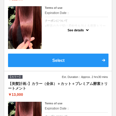
Terms of use
Expiration Date：
クーポンについて
●酵素の力で髪に柔軟性を与える最新トリー
トメント●ＳＢ込●長さ料金あり《こちらのク
See details
ーポンご利用のお客様のみ》オリジナル酵素
ミストが10%offでご購入いただけます☆
Select
【カラー】
Est. Duration：Approx. 2 hrs30 mins
【美髪計画♪】カラー（全体）＋カット＋プレミアム酵素トリ
ートメント
￥13,000
Terms of use
Expiration Date：