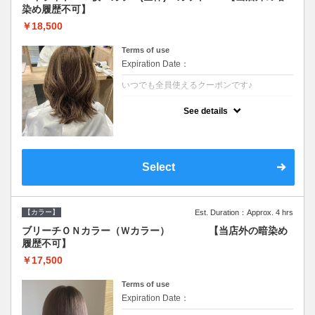
染め履歴不可】
￥18,500
Terms of use
Expiration Date：
いつでも全員使えるクーポンです♪
クーポンについて
See details
●少ない枚数で立体感と動きを演出♪カウンセ
リングもしっかり●根元のブリーチでも同じ
価格です●SB込/ロング料金あり●追いブリー
チは＋3300
Select
【カラー】
Est. Duration：Approx. 4 hrs
ブリーチＯＮカラー（Ｗカラー） 【当店外の暗染め
履歴不可】
￥17,500
Terms of use
Expiration Date：