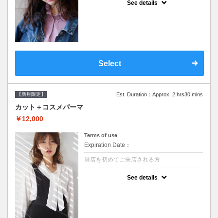
See details
●シャンプーブロー込/ロング料金あり●オー
ガニッククリームで頭皮環境を整えリフレッ
シュ♪通常のシャンプー台で行う気軽なスパ
です●＋1100でアロマリラックススパに変更
できます♪次回以降は早期割引で10～20%off
Select
【新規限定】
Est. Duration：Approx. 2 hrs30 mins
カット＋コスメパーマ
￥12,000
Terms of use
Expiration Date：
当店を初めてご来店される方
クーポンについて
See details
●シャンプーブロー込●最新の髪に優しい薬剤
を使用★外国人風のクセ毛パーマも●選べる
シャンプー★次回以降は早期割引で10～
20%off★