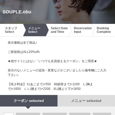
SOUPLE.obu
スタッフ
メニュー
Select Date
Reservation
Booking
Select
Select
and Time
Input
Complete
表示価格は全て税込♪
ご新規様はALL20%off♪
★他サイトにはない「いつでも全員使えるクーポン」をご用意★
表示のないメニューの追加・変更などがございましたら備考欄にご入力
下さい♪
【長さ料金】Ｓ(あごまで)+550 М(鎖骨まで)+1100 Ｌ(胸ま
で)+1650 ＬＬ(腰まで)+2200 XL(腰より下)+2650
クーポン selected
メニュー selected