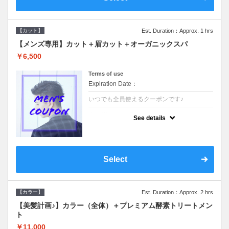
【カット】
Est. Duration：Approx. 1 hrs
【メンズ専用】カット＋眉カット＋オーガニックスパ
￥6,500
Terms of use
Expiration Date：
いつでも全員使えるクーポンです♪
クーポンについて
See details
●メンズ専用クーポン●シャンプースタイリン
グ込●オーガニッククリームで頭皮環境を整
えリフレッシュ♪通常のシャンプー台で行う
気軽なスパです☆
Select
【カラー】
Est. Duration：Approx. 2 hrs
【美髪計画♪】カラー（全体）＋プレミアム酵素トリートメン
ト
￥11,000