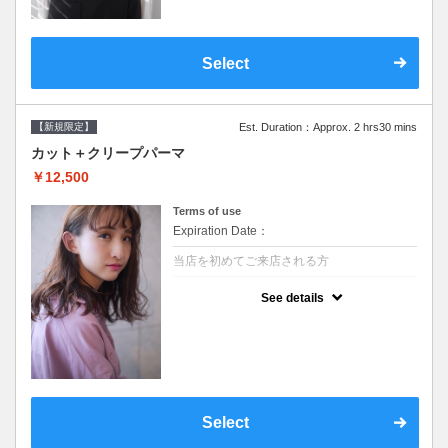
Select
【新規限定】
Est. Duration：Approx. 2 hrs30 mins
カット＋クリープパーマ
￥12,500
Terms of use
Expiration Date：
当店を初めてご来店される方
クーポンについて
See details
●シャンプーブロー込●湿熱を利用することで
通常のパーマよりダメージを軽減し、柔らか
い弾力のあるカールが実現●選べるシャンプ
ー★次回以降は早期割引で10～20%off★
Select