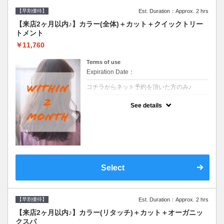
【早割優待】
Est. Duration：Approx. 2 hrs
【来店2ヶ月以内♪】カラー(全体)＋カット＋クイックトリー
トメント
￥11,760
Terms of use
Expiration Date：
コチラからネット予約を頂いた方のみ♪
クーポンについて
See details
●前回の来店日から２ヶ月以内のお客様専用
クーポンです●シャンプーブロー込※ロング
料金→S+550 M+1100 L+1650 LL+2200
Select
【早割優待】
Est. Duration：Approx. 2 hrs
【来店2ヶ月以内♪】カラー(リタッチ)＋カット＋オーガニッ
クスパ