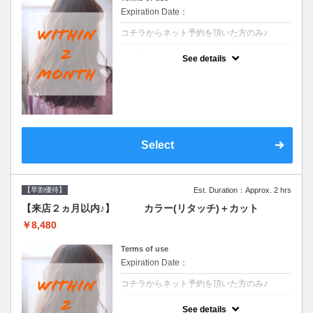
Expiration Date：
コチラからネット予約を頂いた方のみ♪
クーポンについて
See details
●前回の来店日から２ヶ月以内のお客様専用
クーポンです●シャンプーブロー込
Select
【早割優待】
Est. Duration：Approx. 2 hrs
【来店２ヵ月以内♪】 カラー(リタッチ)＋カット
￥8,480
Terms of use
Expiration Date：
コチラからネット予約を頂いた方のみ♪
クーポンについて
See details