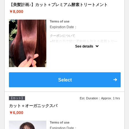
【美髪計画♪】カット＋プレミアム酵素トリートメント
￥8,000
Terms of use
Expiration Date：
クーポンについて
●酵素の力で髪に柔軟性を与える最新トリー
トメント●ＳＢ込●長さ料金あり《こちらのク
See details
ーポンご利用のお客様のみ》オリジナル酵素
ミストが10%offでご購入いただけます☆
Select
【カット】
Est. Duration：Approx. 1 hrs
カット＋オーガニックスパ
￥6,000
Terms of use
Expiration Date：