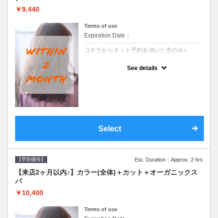
￥9,440
Terms of use
Expiration Date：
コチラからネット予約を頂いた方のみ♪
クーポンについて
See details
●前回の来店日から２ヶ月以内のお客様専用
クーポンです●シャンプーブロー込
Select
【早割優待】
Est. Duration：Approx. 2 hrs
【来店2ヶ月以内♪】カラー(全体)＋カット＋オーガニックス
パ
￥10,400
Terms of use