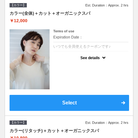
【カラー】
Est. Duration：Approx. 2 hrs
カラー(全体)＋カット＋オーガニックスパ
￥12,000
Terms of use
Expiration Date：
いつでも全員使えるクーポンです♪
クーポンについて
See details
●ロング料金あり●シャンプーブロー込●オー
ガニッククリームで頭皮環境を整えリフレッ
シュ♪通常のシャンプー台で行う気軽なスパ
です●＋1100でアロマリラックススパに変更
できます♪
Select
【カラー】
Est. Duration：Approx. 2 hrs
カラー(リタッチ)＋カット＋オーガニックスパ
￥10,800