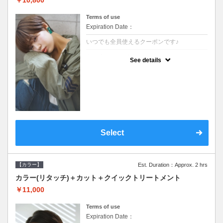
Terms of use
Expiration Date：
いつでも全員使えるクーポンです♪
クーポンについて
See details
●シャンプーブロー込●根元(3cmまで)のカラ
ーをご希望の方※グレーカラー(白髪染め)も
ＯＫ●オーガニッククリームで頭皮環境を整
えリフレッシュ●＋1100でアロマリラックス
スパに変更できます♪
Select
【カラー】
Est. Duration：Approx. 2 hrs
カラー(リタッチ)＋カット＋クイックトリートメント
￥11,000
Terms of use
Expiration Date：