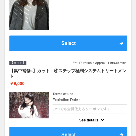
●シャンプーブロー込●濃密なＣＭＣクリーム
がダメージ部に浸透し補修するＴＲ
Select
【カット】
Est. Duration：Approx. 1 hrs30 mins
【集中補修♪】カット＋④ステップ極潤システムトリートメン
ト
￥9,000
Terms of use
Expiration Date：
いつでも全員使えるクーポンです♪
クーポンについて
See details
●シャンプーブロー込●TOKIO等の髪の内部か
ら修復し美髪へと導く最新4stepトリートメ
ント☆内側からしっかり修復したい方に♪
Select