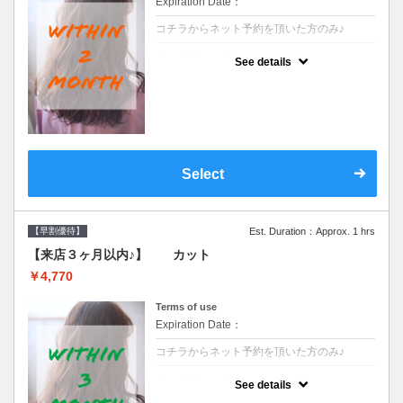
Expiration Date：
コチラからネット予約を頂いた方のみ♪
クーポンについて
See details
●前回の来店日から２ヶ月以内のお客様専用
クーポンです●シャンプーブロー込※ロング
料金→S+550 M+1100 L+1650 LL+2200
Select
【早割優待】
Est. Duration：Approx. 1 hrs
【来店３ヶ月以内♪】 カット
￥4,770
Terms of use
Expiration Date：
コチラからネット予約を頂いた方のみ♪
クーポンについて
See details
●前回の来店日から３ヶ月以内のお客様専用