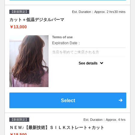
【新規限定】
Est. Duration：Approx. 2 hrs30 mins
カット＋低温デジタルパーマ
￥13,000
Terms of use
Expiration Date：
当店を初めてご来店される方
クーポンについて
See details
●シャンプーブロー込●低温なので髪の負担も
少なく、乾かすだけでも理想のスタイルに●
選べるシャンプー●次回以降は早期割引で10
～20%off
Select
【新規限定】
Est. Duration：Approx. 4 hrs
ＮＥＷ♪【最新技術】ＳＩＬＫストレート＋カット
￥18,500