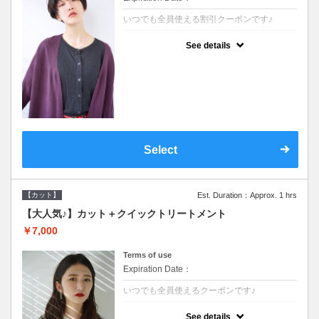
いつでも全員使える割引クーポンです♪
クーポンについて
See details
●シャンプーブロー込●オーガニッククリーム
で頭皮環境を整えリフレッシュ♪通常のシャ
ンプー台で行う気軽なスパです●＋1100でア
ロマリラックススパに変更できます♪
Select
【カット】
Est. Duration：Approx. 1 hrs
【大人気♪】カット＋クイックトリートメント
￥7,000
Terms of use
Expiration Date：
いつでも全員使えるクーポンです♪
クーポンについて
See details