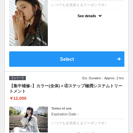
いつでも全員使えるクーポンです♪
クーポンについて
See details
●シャンプーブロー込●根元(3cmまで)のカラ
ーをご希望の方※グレーカラー(白髪染め)も
ＯＫ●濃密なＣＭＣクリームがダメージ部に
浸透し補修するＴＲ
Select
【カラー】
Est. Duration：Approx. 2 hrs
【集中補修♪】カラー(全体)＋④ステップ極潤システムトリー
トメント
￥12,000
Terms of use
Expiration Date：
いつでも全員使えるクーポンです♪
クーポンについて