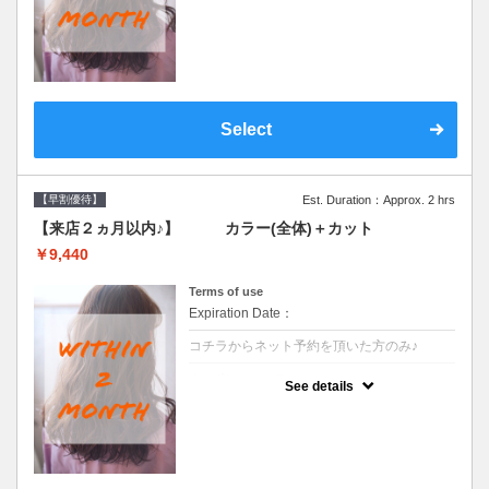
●前回の来店日から２ヶ月以内のお客様専用
クーポンです●シャンプーブロー込
Select
【早割優待】
Est. Duration：Approx. 2 hrs
【来店２ヵ月以内♪】 カラー(全体)＋カット
￥9,440
Terms of use
Expiration Date：
コチラからネット予約を頂いた方のみ♪
クーポンについて
See details
●前回の来店日から２ヶ月以内のお客様専用
クーポンです●シャンプーブロー込※ロング
料金→S+550 M+1100 L+1650 LL+2200