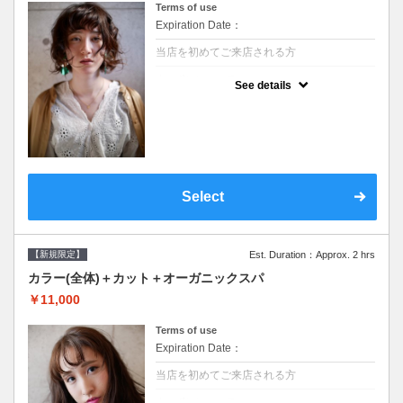
Terms of use
Expiration Date：
当店を初めてご来店される方
クーポンについて
See details
●シャンプーブロー込/ロング料金あり●濃密
なＣＭＣクリームがダメージ部に浸透し補修
するＴＲ●次回以降は早期割引で10～20%off
Select
【新規限定】
Est. Duration：Approx. 2 hrs
カラー(全体)＋カット＋オーガニックスパ
￥11,000
Terms of use
Expiration Date：
当店を初めてご来店される方
クーポンについて