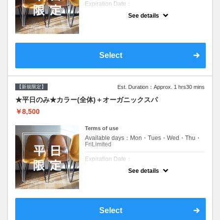
Expiration Date：
See details
新規限定の平日のみのクーポンです★
クーポンについて
平日クーポン●シャンプーブロー込●ロング料
金あり●お客様に似合うトレンドカラーをご
Select
提案させて頂きます●選べるシャンプー付き●
次回以降は早期割引で10～20%off
【新規限定】
Est. Duration：Approx. 1 hrs30 mins
★平日のみ★カラー(全体)＋オーガニックスパ
￥8,500
Terms of use
Available days：Mon・Tues・Wed・Thu・
FriLimited
Expiration Date：
See details
新規限定の平日のみのクーポンです★
クーポンについて
平日クーポン●シャンプーブロー込●ロング料
金あり●お客様に似合うトレンドカラーをご
Select
提案させて頂きます●選べるシャンプー付き●
次回以降は早期割引で10～20%off