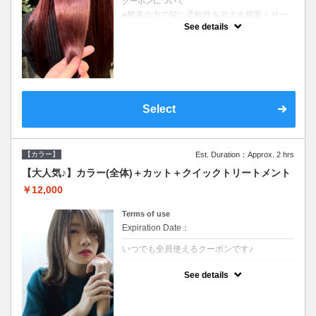
クーポンについて
●酵素の力で髪に柔軟性を与える最新トリー
トメント●ＳＢ込●長さ料金あり《こちらのク
See details
ーポンご利用のお客様のみ》オリジナル酵素
ミストが10%offでご購入いただけます☆
Select
【カラー】
Est. Duration：Approx. 2 hrs
【大人気♪】カラー(全体)＋カット＋クイックトリートメント
￥12,000
Terms of use
Expiration Date：
いつでも全員使えるクーポンです♪
クーポンについて
See details
●ロング料金あり●シャンプーブロー込●濃密
なＣＭＣクリームがダメージ部に浸透し補修
するＴＲ