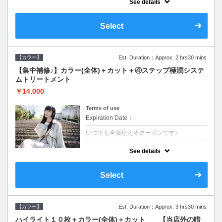
See details
●ロング料金あり●シャンプーブロー込
●TOKIO等の髪の内部から修復し美髪へと導
く最新4stepトリートメント☆内側からしっ
Select
かり修復したい方に♪
【カラー】
Est. Duration：Approx. 2 hrs30 mins
【集中補修♪】カラー(全体)＋カット＋④ステップ極潤システ
ムトリートメント
￥14,000
Terms of use
Expiration Date：
いつでも全員使えるクーポンです♪
クーポンについて
See details
●ロング料金あり●シャンプーブロー込
●TOKIO等の髪の内部から修復し美髪へと導
く最新4stepトリートメント☆内側からしっ
Select
かり修復したい方に♪
【カラー】
Est. Duration：Approx. 3 hrs30 mins
ハイライト１０枚＋カラー(全体)＋カット 【当店外の暗