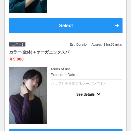
Select
【カラー】
Est. Duration：Approx. 1 hrs30 mins
カラー(全体)＋オーガニックスパ
￥9,000
Terms of use
Expiration Date：
いつでも全員使えるクーポンです♪
クーポンについて
See details
●ロング料金あり ●シャンプーブロー込●オ
ーガニッククリームで頭皮環境を整えリフレ
ッシュ♪通常のシャンプー台で行う気軽なス
パです●＋1100でアロマリラックススパに変
更できます♪