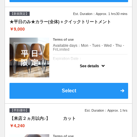
【新規限定】
Est. Duration：Approx. 1 hrs30 mins
★平日のみ★カラー(全体)＋クイックトリートメント
￥9,000
Terms of use
Available days：Mon・Tues・Wed・Thu・
FriLimited
Expiration Date：
See details
新規限定の平日のみのクーポンです★
クーポンについて
平日クーポン●シャンプーブロー込●ロング料
金あり●お客様に似合うトレンドカラーをご
Select
提案させて頂きます●選べるシャンプー付き●
次回以降は早期割引で10～20%off
【早割優待】
Est. Duration：Approx. 1 hrs
【来店２ヵ月以内♪】 カット
￥4,240
Terms of use