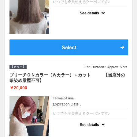
いつでも全員使えるクーポンです♪
クーポンについて
See details
●ブリーチと全体のカラーも含む２度の施術
となります●根元(リタッチ)のブリーチでも同
じ価格となります●シャンプーブロー込/ロン
グ料金あり●追いブリーチは＋3300●Ｗブリ
ーチは＋5500
Select
【カラー】
Est. Duration：Approx. 5 hrs
ブリーチＯＮカラー（Ｗカラー）＋カット 【当店外の
暗染め履歴不可】
￥20,000
Terms of use
Expiration Date：
いつでも全員使えるクーポンです♪
クーポンについて
See details
●ブリーチと全体のカラーも含む２度の施術
となります●根元(リタッチ)のブリーチでも同
じ価格となります●シャンプーブロー込/ロン