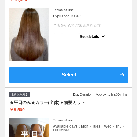
Terms of use
Expiration Date：
当店を初めてご来店される方
クーポンについて
See details
痛みの原因となるアルカリを使用しない、酸
性～弱酸性域でかける最高峰のストレート♪
痛ませたくない！ツンツンはイヤ！柔らかい
手触りにしたい！そんな方にオススメ☆※ロ
ング料金あり
Select
【新規限定】
Est. Duration：Approx. 1 hrs30 mins
★平日のみ★カラー(全体)＋前髪カット
￥8,500
Terms of use
Available days：Mon・Tues・Wed・Thu・
FriLimited