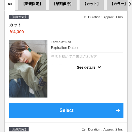
【新規限定】
【早割優待】
【カット】
【カラー】
All
【新規限定】
Est. Duration：Approx. 1 hrs
カット
￥4,300
Terms of use
Expiration Date：
当店を初めてご来店される方
クーポンについて
See details
●シャンプーブロー込●似合うスタイルをご提
案させて頂きます●次回以降は早期割引で10
～20%off
Select
【新規限定】
Est. Duration：Approx. 2 hrs