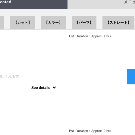
ected
メニュー
】
【カット】
【カラー】
【パーマ】
【ストレート】
Est. Duration：Approx. 1 hrs
：
来店される方
See details
ー込●似合うスタイルをご提案させて頂きます●次回以降は早期割引
Est. Duration：Approx. 2 hrs