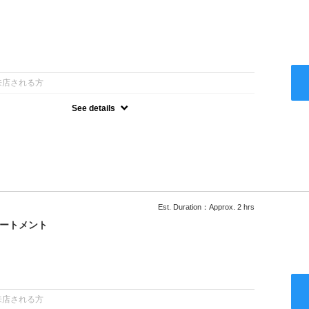
：
来店される方
See details
ー込●ロング料金あり●お客様に似合うトレンドカラーをご提案させ
るシャンプー●次回以降は早期割引で10～20%off
Est. Duration：Approx. 2 hrs
リートメント
：
来店される方