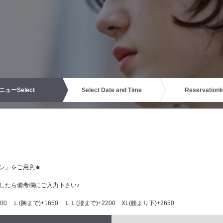
ニュー
Select
Select Date and Time
Reservation
I
ン」をご用意★
したら備考欄にご入力下さい♪
0 Ｌ(胸まで)+1650 ＬＬ(腰まで)+2200 XL(腰より下)+2650