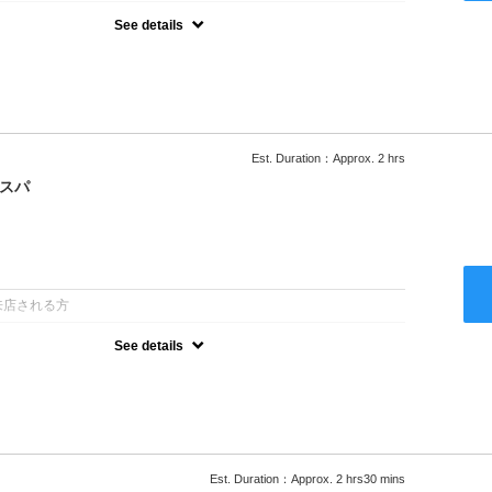
See details
ー込/ロング料金あり●濃密なＣＭＣクリームがダメージ部に浸透し補
降は早期割引で10～20%off
Est. Duration：Approx. 2 hrs
クスパ
：
来店される方
See details
ー込/ロング料金あり●オーガニッククリームで頭皮環境を整えリフレ
ャンプー台で行う気軽なスパです●＋1100でアロマリラックススパに
以降は早期割引で10～20%off
Est. Duration：Approx. 2 hrs30 mins