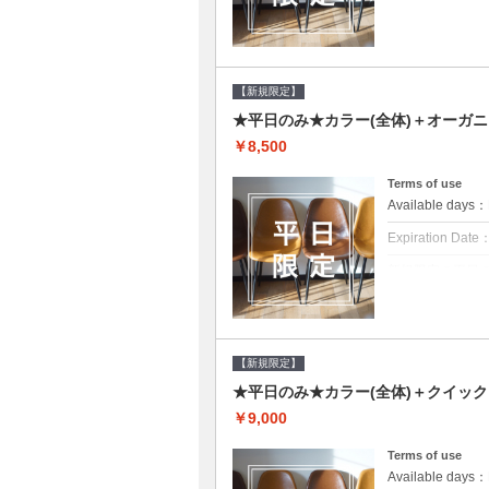
クーポンについて
平日クーポン●シ
をご提案させて頂
【新規限定】
★平日のみ★カラー(全体)＋オーガ
￥8,500
Terms of use
Available day
Expiration Date
新規限定の平日
クーポンについて
平日クーポン●シ
をご提案させて頂
【新規限定】
★平日のみ★カラー(全体)＋クイッ
￥9,000
Terms of use
Available day