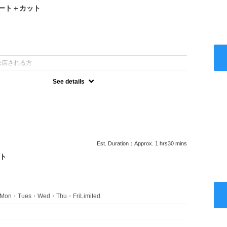
ート＋カット
：
来店される方
See details
るアルカリを使用しない、酸性～弱酸性域でかける最高峰のストレー
ない！ツンツンはイヤ！柔らかい手触りにしたい！そんな方にオススメ
あり
Est. Duration：Approx. 1 hrs30 mins
ト
s：Mon・Tues・Wed・Thu・FriLimited
：
のみのクーポンです★