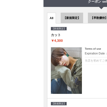
クーポン sel
【新規限定】
【早割優待
All
【新規限定】
カット
￥4,300
Terms of use
Expiration Date
当店を初めてご
クーポンについて
●シャンプーブロ
で10～20%off
【新規限定】