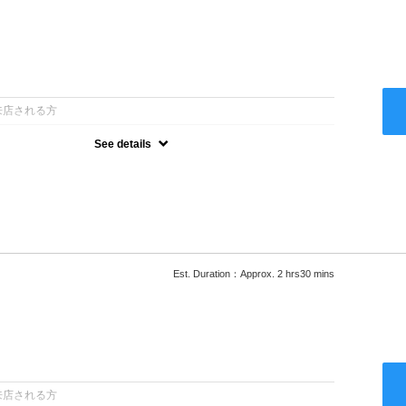
：
来店される方
See details
ー込●最新の髪に優しい薬剤を使用★外国人風のクセ毛パーマも●選
次回以降は早期割引で10～20%off★
Est. Duration：Approx. 2 hrs30 mins
：
来店される方