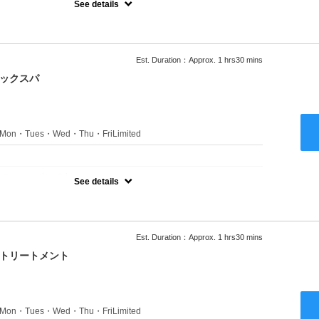
See details
ャンプーブロー込●ロング料金あり●お客様に似合うトレンドカラー
きます●選べるシャンプー付き●次回以降は早期割引で10～20%off
Est. Duration：Approx. 1 hrs30 mins
ニックスパ
s：Mon・Tues・Wed・Thu・FriLimited
：
のみのクーポンです★
See details
ャンプーブロー込●ロング料金あり●お客様に似合うトレンドカラー
きます●選べるシャンプー付き●次回以降は早期割引で10～20%off
Est. Duration：Approx. 1 hrs30 mins
クトリートメント
s：Mon・Tues・Wed・Thu・FriLimited