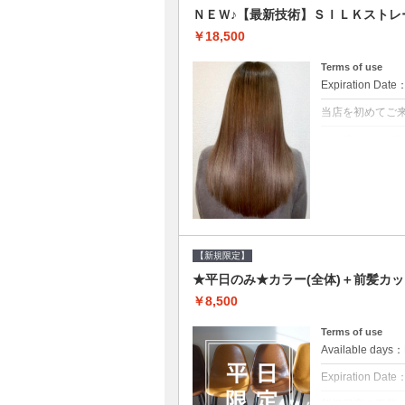
ＮＥＷ♪【最新技術】ＳＩＬＫストレ
￥18,500
Terms of use
Expiration Date
当店を初めてご
クーポンについて
痛みの原因とな
ト♪痛ませたく
☆※ロング料金
【新規限定】
★平日のみ★カラー(全体)＋前髪カッ
￥8,500
Terms of use
Available day
Expiration Date
新規限定の平日