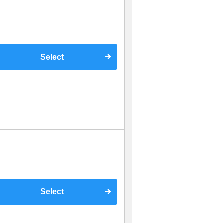
Select
Select