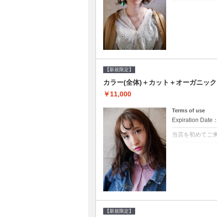
クーポンについて
●シャンプーブロ
修するＴＲ●次回以
【新規限定】
カラー(全体)＋カット＋オーガニッ
￥11,000
Terms of use
Expiration Date
当店を初めてご
クーポンについて
●シャンプーブロ
ッシュ♪通常のシ
変更できます♪次回
【新規限定】