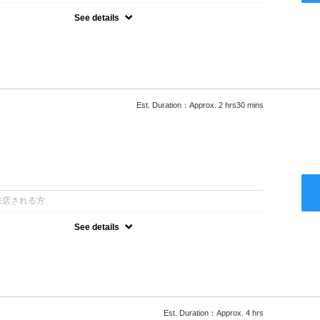
See details
ロー込●湿熱を利用することで通常のパーマよりダメージを軽減し、柔
カールが実現●選べるシャンプー★次回以降は早期割引で10～
Est. Duration：Approx. 2 hrs30 mins
：
来店される方
See details
ロー込●低温なので髪の負担も少なく、乾かすだけでも理想のスタイル
ー●次回以降は早期割引で10～20%off
Est. Duration：Approx. 4 hrs