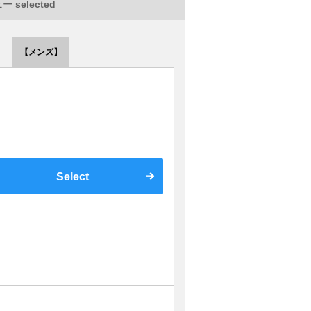
 selected
【メンズ】
Select