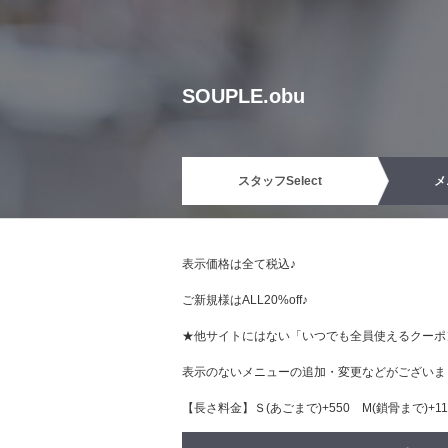
SOUPLE.obu
スタッフ
Select
メ
表示価格は全て税込♪
ご新規様はALL20%off♪
★他サイトにはない「いつでも全員使えるクーポ
表示のないメニューの追加・変更などがございま
【長さ料金】Ｓ(あごまで)+550 М(鎖骨まで)+110