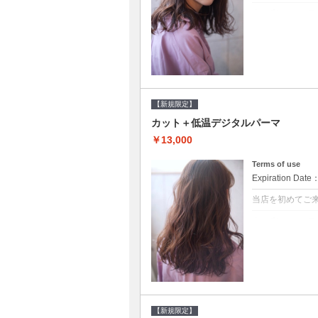
クーポンについて
●シャンプーブ
らかい弾力のある
20%off★
【新規限定】
カット＋低温デジタルパーマ
￥13,000
Terms of use
Expiration Date
当店を初めてご
クーポンについて
●シャンプーブ
に●選べるシャンプ
【新規限定】