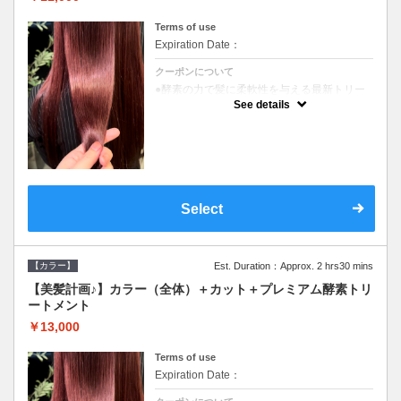
Terms of use
Expiration Date：
クーポンについて
●酵素の力で髪に柔軟性を与える最新トリー
トメント●ＳＢ込●長さ料金あり《こちらのク
See details
ーポンご利用のお客様のみ》オリジナル酵素
ミストが10%offでご購入いただけます☆
Select
【カラー】
Est. Duration：Approx. 2 hrs30 mins
【美髪計画♪】カラー（全体）＋カット＋プレミアム酵素トリ
ートメント
￥13,000
Terms of use
Expiration Date：