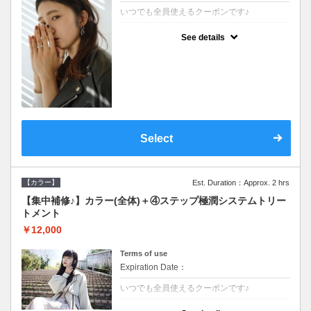
いつでも全員使えるクーポンです♪
クーポンについて
See details
●シャンプーブロー込●根元(3cmまで)のカラ
ーをご希望の方※グレーカラー(白髪染め)も
ＯＫ●濃密なＣＭＣクリームがダメージ部に
浸透し補修するＴＲ
Select
【カラー】
Est. Duration：Approx. 2 hrs
【集中補修♪】カラー(全体)＋④ステップ極潤システムトリー
トメント
￥12,000
Terms of use
Expiration Date：
いつでも全員使えるクーポンです♪
クーポンについて