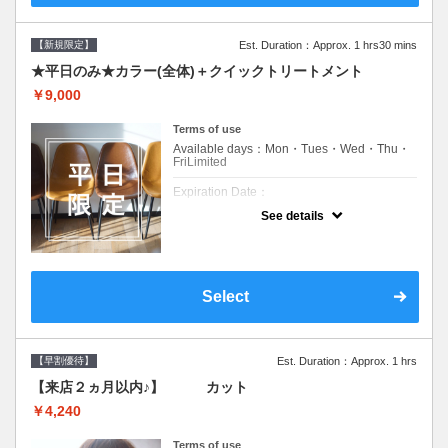
【新規限定】
Est. Duration：Approx. 1 hrs30 mins
★平日のみ★カラー(全体)＋クイックトリートメント
￥9,000
Terms of use
Available days：Mon・Tues・Wed・Thu・
FriLimited
Expiration Date：
See details
新規限定の平日のみのクーポンです★
クーポンについて
平日クーポン●シャンプーブロー込●ロング料
金あり●お客様に似合うトレンドカラーをご
Select
提案させて頂きます●選べるシャンプー付き●
次回以降は早期割引で10～20%off
【早割優待】
Est. Duration：Approx. 1 hrs
【来店２ヵ月以内♪】 カット
￥4,240
Terms of use