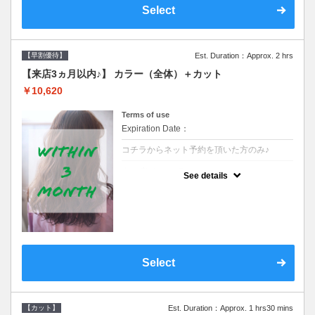
Select
【早割優待】
Est. Duration：Approx. 2 hrs
【来店3ヵ月以内♪】 カラー（全体）＋カット
￥10,620
Terms of use
Expiration Date：
コチラからネット予約を頂いた方のみ♪
クーポンについて
See details
●前回の来店日から３ヶ月以内のお客様専用
クーポンです●シャンプーブロー込※ロング
料金→S+550 M+1100 L+1650 LL+2200
Select
【カット】
Est. Duration：Approx. 1 hrs30 mins