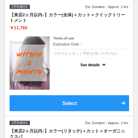
【早割優待】
Est. Duration：Approx. 2 hrs
【来店2ヶ月以内♪】カラー(全体)＋カット＋クイックトリー
トメント
￥11,760
Terms of use
Expiration Date：
コチラからネット予約を頂いた方のみ♪
クーポンについて
See details
●前回の来店日から２ヶ月以内のお客様専用
クーポンです●シャンプーブロー込※ロング
料金→S+550 M+1100 L+1650 LL+2200
Select
【早割優待】
Est. Duration：Approx. 2 hrs
【来店2ヶ月以内♪】カラー(リタッチ)＋カット＋オーガニッ
クスパ