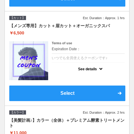
【カット】
Est. Duration：Approx. 1 hrs
【メンズ専用】カット＋眉カット＋オーガニックスパ
￥6,500
Terms of use
Expiration Date：
いつでも全員使えるクーポンです♪
クーポンについて
See details
●メンズ専用クーポン●シャンプースタイリン
グ込●オーガニッククリームで頭皮環境を整
えリフレッシュ♪通常のシャンプー台で行う
気軽なスパです☆
Select
【カラー】
Est. Duration：Approx. 2 hrs
【美髪計画♪】カラー（全体）＋プレミアム酵素トリートメン
ト
￥11,000