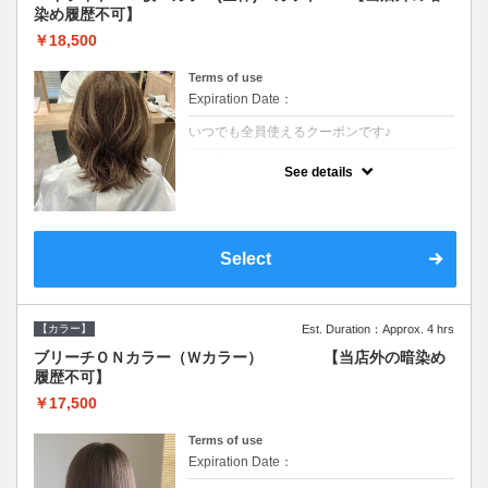
染め履歴不可】
￥18,500
Terms of use
Expiration Date：
いつでも全員使えるクーポンです♪
クーポンについて
See details
●少ない枚数で立体感と動きを演出♪カウンセ
リングもしっかり●根元のブリーチでも同じ
価格です●SB込/ロング料金あり●追いブリー
チは＋3300
Select
【カラー】
Est. Duration：Approx. 4 hrs
ブリーチＯＮカラー（Ｗカラー） 【当店外の暗染め
履歴不可】
￥17,500
Terms of use
Expiration Date：