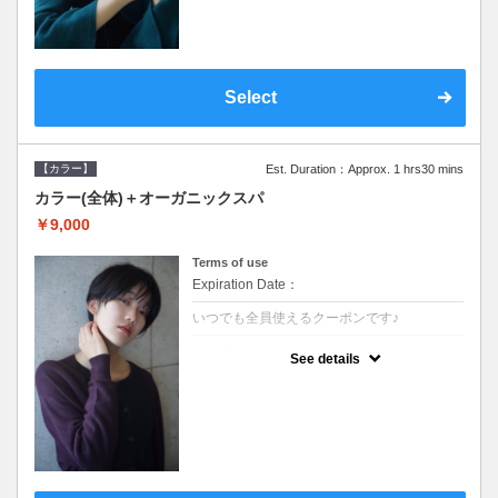
Select
【カラー】
Est. Duration：Approx. 1 hrs30 mins
カラー(全体)＋オーガニックスパ
￥9,000
Terms of use
Expiration Date：
いつでも全員使えるクーポンです♪
クーポンについて
See details
●ロング料金あり ●シャンプーブロー込●オ
ーガニッククリームで頭皮環境を整えリフレ
ッシュ♪通常のシャンプー台で行う気軽なス
パです●＋1100でアロマリラックススパに変
更できます♪