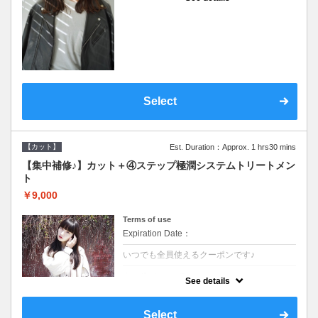
●シャンプーブロー込●濃密なＣＭＣクリーム
がダメージ部に浸透し補修するＴＲ
Select
【カット】
Est. Duration：Approx. 1 hrs30 mins
【集中補修♪】カット＋④ステップ極潤システムトリートメン
ト
￥9,000
Terms of use
Expiration Date：
いつでも全員使えるクーポンです♪
クーポンについて
See details
●シャンプーブロー込●TOKIO等の髪の内部か
ら修復し美髪へと導く最新4stepトリートメ
ント☆内側からしっかり修復したい方に♪
Select