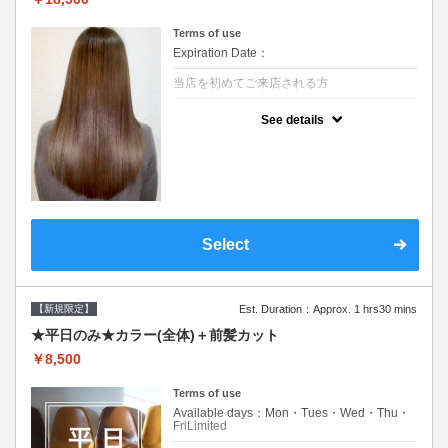
Terms of use
Expiration Date：
当店を初めてご来店される方
クーポンについて
See details
痛みの原因となるアルカリを使用しない、酸
性～弱酸性域でかける最高峰のストレート♪
痛ませたくない！ツンツンはイヤ！柔らかい
手触りにしたい！そんな方にオススメ☆※ロ
ング料金あり
Select
【新規限定】
Est. Duration：Approx. 1 hrs30 mins
★平日のみ★カラー(全体)＋前髪カット
￥8,500
Terms of use
Available days：Mon・Tues・Wed・Thu・
FriLimited