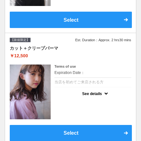
Select
【新規限定】
Est. Duration：Approx. 2 hrs30 mins
カット＋クリープパーマ
￥12,500
Terms of use
Expiration Date：
当店を初めてご来店される方
クーポンについて
See details
●シャンプーブロー込●湿熱を利用することで
通常のパーマよりダメージを軽減し、柔らか
い弾力のあるカールが実現●選べるシャンプ
ー★次回以降は早期割引で10～20%off★
Select