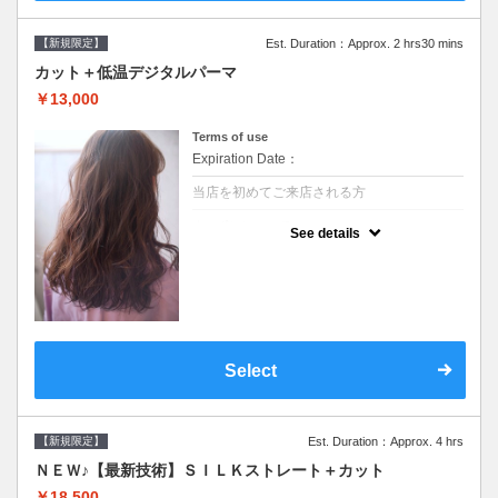
【新規限定】
Est. Duration：Approx. 2 hrs30 mins
カット＋低温デジタルパーマ
￥13,000
Terms of use
Expiration Date：
当店を初めてご来店される方
クーポンについて
See details
●シャンプーブロー込●低温なので髪の負担も
少なく、乾かすだけでも理想のスタイルに●
選べるシャンプー●次回以降は早期割引で10
～20%off
Select
【新規限定】
Est. Duration：Approx. 4 hrs
ＮＥＷ♪【最新技術】ＳＩＬＫストレート＋カット
￥18,500