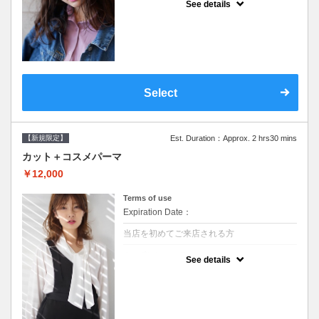
See details
●シャンプーブロー込/ロング料金あり●オー
ガニッククリームで頭皮環境を整えリフレッ
シュ♪通常のシャンプー台で行う気軽なスパ
です●＋1100でアロマリラックススパに変更
できます♪次回以降は早期割引で10～20%off
Select
【新規限定】
Est. Duration：Approx. 2 hrs30 mins
カット＋コスメパーマ
￥12,000
Terms of use
Expiration Date：
当店を初めてご来店される方
クーポンについて
See details
●シャンプーブロー込●最新の髪に優しい薬剤
を使用★外国人風のクセ毛パーマも●選べる
シャンプー★次回以降は早期割引で10～
20%off★