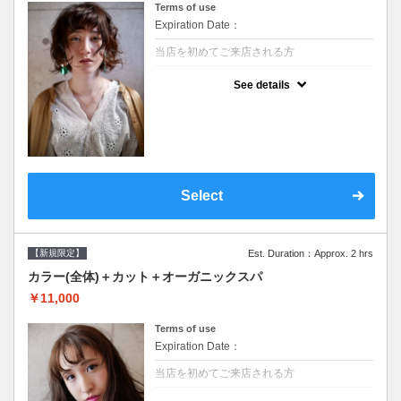
Terms of use
Expiration Date：
当店を初めてご来店される方
クーポンについて
See details
●シャンプーブロー込/ロング料金あり●濃密
なＣＭＣクリームがダメージ部に浸透し補修
するＴＲ●次回以降は早期割引で10～20%off
Select
【新規限定】
Est. Duration：Approx. 2 hrs
カラー(全体)＋カット＋オーガニックスパ
￥11,000
Terms of use
Expiration Date：
当店を初めてご来店される方
クーポンについて