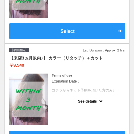
クーポンです●シャンプーブロー込
Select
【早割優待】
Est. Duration：Approx. 2 hrs
【来店3ヵ月以内♪】 カラー（リタッチ）＋カット
￥9,540
Terms of use
Expiration Date：
コチラからネット予約を頂いた方のみ♪
クーポンについて
See details
●前回の来店日から３ヶ月以内のお客様専用
クーポンです●シャンプーブロー込