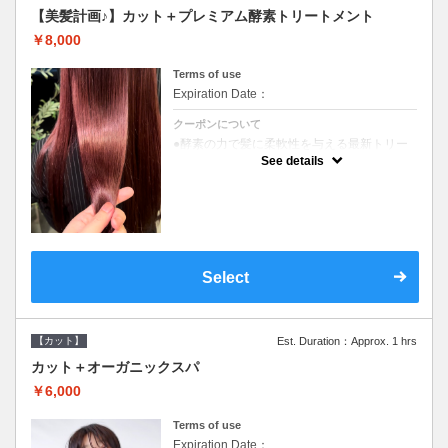
【美髪計画♪】カット＋プレミアム酵素トリートメント
￥8,000
Terms of use
Expiration Date：
クーポンについて
●酵素の力で髪に柔軟性を与える最新トリー
トメント●ＳＢ込●長さ料金あり《こちらのク
See details
ーポンご利用のお客様のみ》オリジナル酵素
ミストが10%offでご購入いただけます☆
Select
【カット】
Est. Duration：Approx. 1 hrs
カット＋オーガニックスパ
￥6,000
Terms of use
Expiration Date：