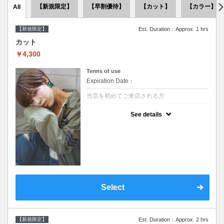
【新規限定】
【早割優待】
【カット】
【カラー】
All
【新規限定】
Est. Duration：Approx. 1 hrs
カット
￥4,300
Terms of use
Expiration Date：
当店を初めてご来店される方
クーポンについて
See details
●シャンプーブロー込●似合うスタイルをご提
案させて頂きます●次回以降は早期割引で10
～20%off
Select
【新規限定】
Est. Duration：Approx. 2 hrs