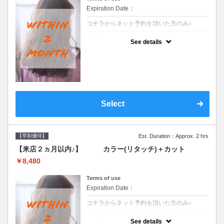
Expiration Date：
コチラからネット予約を頂いた方のみ♪
クーポンについて
See details
●前回の来店日から２ヶ月以内のお客様専用
クーポンです●シャンプーブロー込
Select
【早割優待】
Est. Duration：Approx. 2 hrs
【来店２ヵ月以内♪】 カラー(リタッチ)＋カット
￥8,480
Terms of use
Expiration Date：
コチラからネット予約を頂いた方のみ♪
クーポンについて
See details