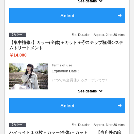
See details
●ロング料金あり●シャンプーブロー込
●TOKIO等の髪の内部から修復し美髪へと導
く最新4stepトリートメント☆内側からしっ
Select
かり修復したい方に♪
【カラー】
Est. Duration：Approx. 2 hrs30 mins
【集中補修♪】カラー(全体)＋カット＋④ステップ極潤システ
ムトリートメント
￥14,000
Terms of use
Expiration Date：
いつでも全員使えるクーポンです♪
クーポンについて
See details
●ロング料金あり●シャンプーブロー込
●TOKIO等の髪の内部から修復し美髪へと導
く最新4stepトリートメント☆内側からしっ
Select
かり修復したい方に♪
【カラー】
Est. Duration：Approx. 3 hrs30 mins
ハイライト１０枚＋カラー(全体)＋カット 【当店外の暗