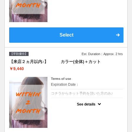
●前回の来店日から２ヶ月以内のお客様専用
クーポンです●シャンプーブロー込
Select
【早割優待】
Est. Duration：Approx. 2 hrs
【来店２ヵ月以内♪】 カラー(全体)＋カット
￥9,440
Terms of use
Expiration Date：
コチラからネット予約を頂いた方のみ♪
クーポンについて
See details
●前回の来店日から２ヶ月以内のお客様専用
クーポンです●シャンプーブロー込※ロング
料金→S+550 M+1100 L+1650 LL+2200