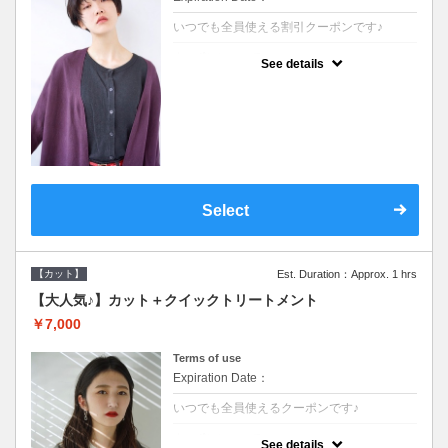
いつでも全員使える割引クーポンです♪
クーポンについて
See details
●シャンプーブロー込●オーガニッククリーム
で頭皮環境を整えリフレッシュ♪通常のシャ
ンプー台で行う気軽なスパです●＋1100でア
ロマリラックススパに変更できます♪
Select
【カット】
Est. Duration：Approx. 1 hrs
【大人気♪】カット＋クイックトリートメント
￥7,000
Terms of use
Expiration Date：
いつでも全員使えるクーポンです♪
クーポンについて
See details