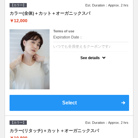
【カラー】
Est. Duration：Approx. 2 hrs
カラー(全体)＋カット＋オーガニックスパ
￥12,000
Terms of use
Expiration Date：
いつでも全員使えるクーポンです♪
クーポンについて
See details
●ロング料金あり●シャンプーブロー込●オー
ガニッククリームで頭皮環境を整えリフレッ
シュ♪通常のシャンプー台で行う気軽なスパ
です●＋1100でアロマリラックススパに変更
できます♪
Select
【カラー】
Est. Duration：Approx. 2 hrs
カラー(リタッチ)＋カット＋オーガニックスパ
￥10,800