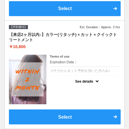
Select
【早割優待】
Est. Duration：Approx. 2 hrs
【来店2ヶ月以内♪】カラー(リタッチ)＋カット＋クイックト
リートメント
￥10,800
Terms of use
Expiration Date：
コチラからネット予約を頂いた方のみ♪
クーポンについて
See details
●前回の来店日から２ヶ月以内のお客様専用
クーポンです●シャンプーブロー込
Select