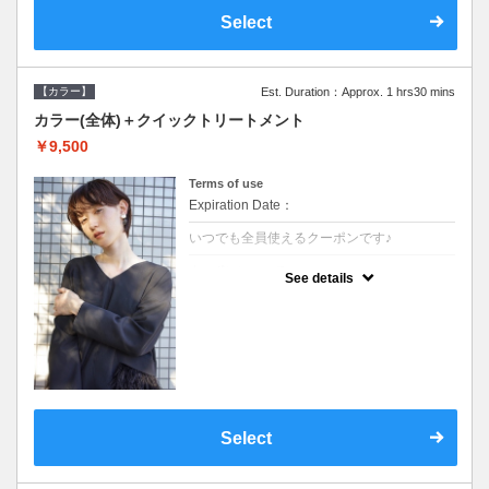
Select
【カラー】
Est. Duration：Approx. 1 hrs30 mins
カラー(全体)＋クイックトリートメント
￥9,500
Terms of use
Expiration Date：
いつでも全員使えるクーポンです♪
クーポンについて
See details
●ロング料金あり●シャンプーブロー込●濃密
なＣＭＣクリームがダメージ部に浸透し補修
するＴＲ
Select