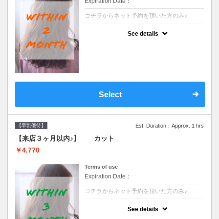
Expiration Date：
コチラからネット予約を頂いた方のみ♪
クーポンについて
See details
●前回の来店日から２ヶ月以内のお客様専用
クーポンです●シャンプーブロー込※ロング
料金→S+550 M+1100 L+1650 LL+2200
Select
【早割優待】
Est. Duration：Approx. 1 hrs
【来店３ヶ月以内♪】 カット
￥4,770
Terms of use
Expiration Date：
コチラからネット予約を頂いた方のみ♪
クーポンについて
See details
●前回の来店日から３ヶ月以内のお客様専用