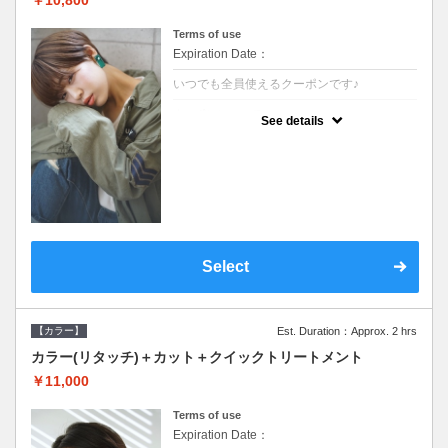
Terms of use
Expiration Date：
いつでも全員使えるクーポンです♪
クーポンについて
See details
●シャンプーブロー込●根元(3cmまで)のカラ
ーをご希望の方※グレーカラー(白髪染め)も
ＯＫ●オーガニッククリームで頭皮環境を整
えリフレッシュ●＋1100でアロマリラックス
スパに変更できます♪
Select
【カラー】
Est. Duration：Approx. 2 hrs
カラー(リタッチ)＋カット＋クイックトリートメント
￥11,000
Terms of use
Expiration Date：