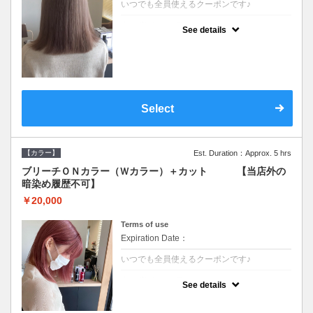
いつでも全員使えるクーポンです♪
クーポンについて
See details
●ブリーチと全体のカラーも含む２度の施術
となります●根元(リタッチ)のブリーチでも同
じ価格となります●シャンプーブロー込/ロン
グ料金あり●追いブリーチは＋3300●Ｗブリ
ーチは＋5500
Select
【カラー】
Est. Duration：Approx. 5 hrs
ブリーチＯＮカラー（Ｗカラー）＋カット 【当店外の
暗染め履歴不可】
￥20,000
Terms of use
Expiration Date：
いつでも全員使えるクーポンです♪
クーポンについて
See details
●ブリーチと全体のカラーも含む２度の施術
となります●根元(リタッチ)のブリーチでも同
じ価格となります●シャンプーブロー込/ロン