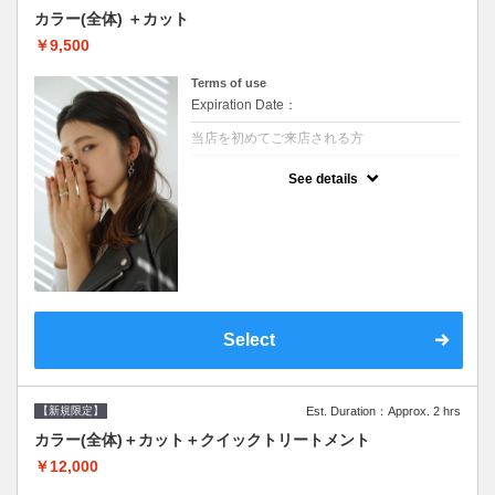
カラー(全体) ＋カット
￥9,500
Terms of use
Expiration Date：
当店を初めてご来店される方
クーポンについて
See details
●シャンプーブロー込●ロング料金あり●お客
様に似合うトレンドカラーをご提案させて頂
きます●選べるシャンプー●次回以降は早期割
引で10～20%off
Select
【新規限定】
Est. Duration：Approx. 2 hrs
カラー(全体)＋カット＋クイックトリートメント
￥12,000