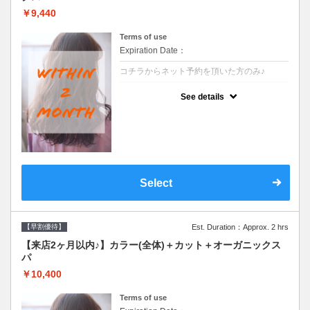
￥9,440
Terms of use
Expiration Date：
コチラからネット予約を頂いた方のみ♪
クーポンについて
See details
●前回の来店日から２ヶ月以内のお客様専用
クーポンです●シャンプーブロー込
Select
【早割優待】
Est. Duration：Approx. 2 hrs
【来店2ヶ月以内♪】カラー(全体)＋カット＋オーガニックス
パ
￥10,400
Terms of use