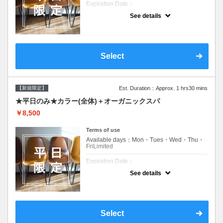
Expiration Date：
See details
新規限定の平日のみのクーポンです★
クーポンについて
平日クーポン●シャンプーブロー込●ロング料
金あり●お客様に似合うトレンドカラーをご
Select
提案させて頂きます●選べるシャンプー付き●
次回以降は早期割引で10～20%off
【新規限定】
Est. Duration：Approx. 1 hrs30 mins
★平日のみ★カラー(全体)＋オーガニックスパ
￥8,500
Terms of use
Available days：Mon・Tues・Wed・Thu・
FriLimited
Expiration Date：
See details
新規限定の平日のみのクーポンです★
クーポンについて
平日クーポン●シャンプーブロー込●ロング料
金あり●お客様に似合うトレンドカラーをご
Select
提案させて頂きます●選べるシャンプー付き●
次回以降は早期割引で10～20%off