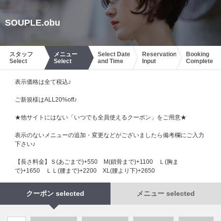
SOUPLE.obu
スタッフ
メニュー
Select Date
Reservation
Booking
Select
Select
and Time
Input
Complete
表示価格は全て税込♪
ご新規様はALL20%off♪
★他サイトにはない「いつでも全員使えるクーポン」をご用意★
表示のないメニューの追加・変更などがございましたら備考欄にご入力
下さい♪
【長さ料金】Ｓ(あごまで)+550 М(鎖骨まで)+1100 Ｌ(胸ま
で)+1650 ＬＬ(腰まで)+2200 XL(腰より下)+2650
クーポン selected
メニュー selected