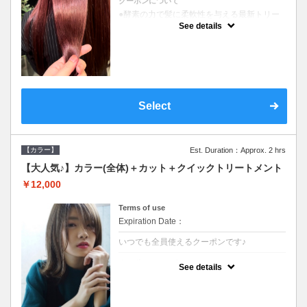
クーポンについて
●酵素の力で髪に柔軟性を与える最新トリー
トメント●ＳＢ込●長さ料金あり《こちらのク
See details
ーポンご利用のお客様のみ》オリジナル酵素
ミストが10%offでご購入いただけます☆
Select
【カラー】
Est. Duration：Approx. 2 hrs
【大人気♪】カラー(全体)＋カット＋クイックトリートメント
￥12,000
Terms of use
Expiration Date：
いつでも全員使えるクーポンです♪
クーポンについて
See details
●ロング料金あり●シャンプーブロー込●濃密
なＣＭＣクリームがダメージ部に浸透し補修
するＴＲ