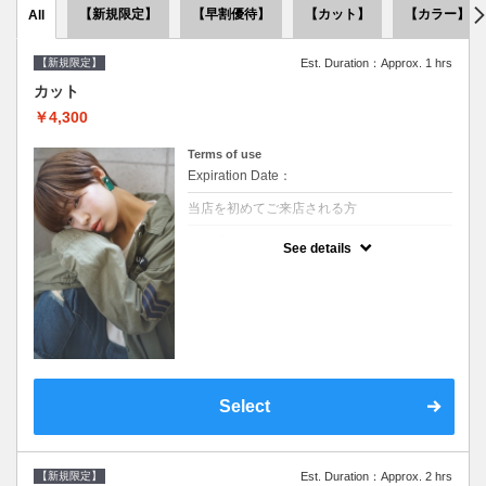
【新規限定】
【早割優待】
【カット】
【カラー】
All
【新規限定】
Est. Duration：Approx. 1 hrs
カット
￥4,300
Terms of use
Expiration Date：
当店を初めてご来店される方
クーポンについて
See details
●シャンプーブロー込●似合うスタイルをご提
案させて頂きます●次回以降は早期割引で10
～20%off
Select
【新規限定】
Est. Duration：Approx. 2 hrs