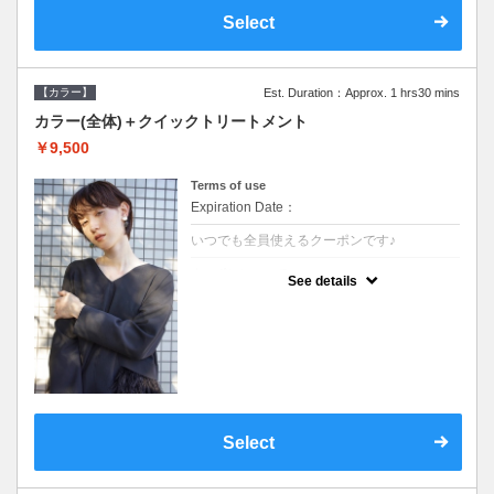
Select
【カラー】
Est. Duration：Approx. 1 hrs30 mins
カラー(全体)＋クイックトリートメント
￥9,500
Terms of use
Expiration Date：
いつでも全員使えるクーポンです♪
クーポンについて
See details
●ロング料金あり●シャンプーブロー込●濃密
なＣＭＣクリームがダメージ部に浸透し補修
するＴＲ
Select