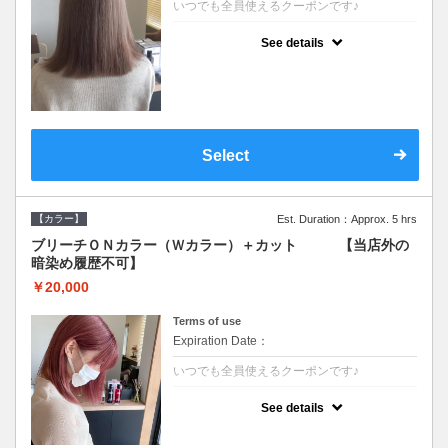
いつでも全員使えるクーポンです♪
クーポンについて
See details
●ブリーチと全体のカラーも含む２度の施術
となります●根元(リタッチ)のブリーチでも同
じ価格となります●シャンプーブロー込/ロン
グ料金あり●追いブリーチは＋3300●Ｗブリ
ーチは＋5500
Select
【カラー】
Est. Duration：Approx. 5 hrs
ブリーチＯＮカラー（Ｗカラー）＋カット 【当店外の
暗染め履歴不可】
￥20,000
Terms of use
Expiration Date：
いつでも全員使えるクーポンです♪
クーポンについて
See details
●ブリーチと全体のカラーも含む２度の施術
となります●根元(リタッチ)のブリーチでも同
じ価格となります●シャンプーブロー込/ロン