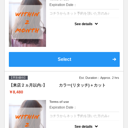
Expiration Date：
コチラからネット予約を頂いた方のみ♪
クーポンについて
See details
●前回の来店日から２ヶ月以内のお客様専用
クーポンです●シャンプーブロー込
Select
【早割優待】
Est. Duration：Approx. 2 hrs
【来店２ヵ月以内♪】 カラー(リタッチ)＋カット
￥8,480
Terms of use
Expiration Date：
コチラからネット予約を頂いた方のみ♪
クーポンについて
See details