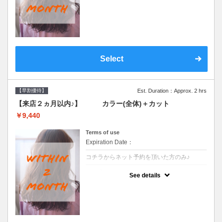
●前回の来店日から２ヶ月以内のお客様専用
クーポンです●シャンプーブロー込
Select
【早割優待】
Est. Duration：Approx. 2 hrs
【来店２ヵ月以内♪】 カラー(全体)＋カット
￥9,440
Terms of use
Expiration Date：
コチラからネット予約を頂いた方のみ♪
クーポンについて
See details
●前回の来店日から２ヶ月以内のお客様専用
クーポンです●シャンプーブロー込※ロング
料金→S+550 M+1100 L+1650 LL+2200