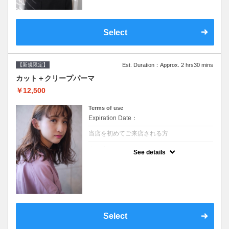
Select
【新規限定】
Est. Duration：Approx. 2 hrs30 mins
カット＋クリープパーマ
￥12,500
Terms of use
Expiration Date：
当店を初めてご来店される方
クーポンについて
See details
●シャンプーブロー込●湿熱を利用することで
通常のパーマよりダメージを軽減し、柔らか
い弾力のあるカールが実現●選べるシャンプ
ー★次回以降は早期割引で10～20%off★
Select