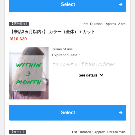
Select
【早割優待】
Est. Duration：Approx. 2 hrs
【来店3ヵ月以内♪】 カラー（全体）＋カット
￥10,620
Terms of use
Expiration Date：
コチラからネット予約を頂いた方のみ♪
クーポンについて
See details
●前回の来店日から３ヶ月以内のお客様専用
クーポンです●シャンプーブロー込※ロング
料金→S+550 M+1100 L+1650 LL+2200
Select
【カット】
Est. Duration：Approx. 1 hrs30 mins