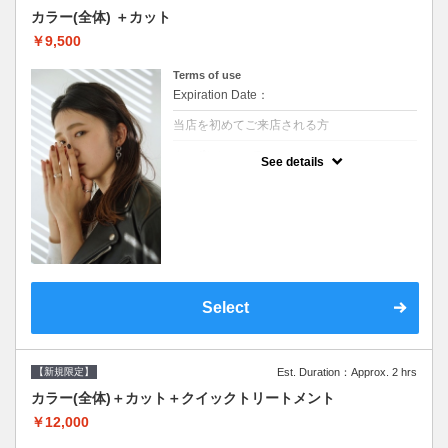
カラー(全体) ＋カット
￥9,500
Terms of use
Expiration Date：
当店を初めてご来店される方
クーポンについて
See details
●シャンプーブロー込●ロング料金あり●お客
様に似合うトレンドカラーをご提案させて頂
きます●選べるシャンプー●次回以降は早期割
引で10～20%off
Select
【新規限定】
Est. Duration：Approx. 2 hrs
カラー(全体)＋カット＋クイックトリートメント
￥12,000