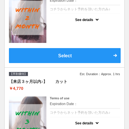
Expiration Date：
コチラからネット予約を頂いた方のみ♪
クーポンについて
See details
●前回の来店日から２ヶ月以内のお客様専用
クーポンです●シャンプーブロー込※ロング
料金→S+550 M+1100 L+1650 LL+2200
Select
【早割優待】
Est. Duration：Approx. 1 hrs
【来店３ヶ月以内♪】 カット
￥4,770
Terms of use
Expiration Date：
コチラからネット予約を頂いた方のみ♪
クーポンについて
See details
●前回の来店日から３ヶ月以内のお客様専用