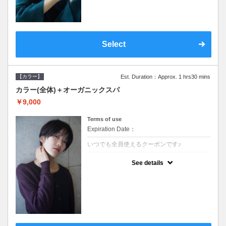
Select
【カラー】
Est. Duration：Approx. 1 hrs30 mins
カラー(全体)＋オーガニックスパ
￥9,000
Terms of use
Expiration Date：
いつでも全員使えるクーポンです♪
クーポンについて
See details
●ロング料金あり ●シャンプーブロー込●オ
ーガニッククリームで頭皮環境を整えリフレ
ッシュ♪通常のシャンプー台で行う気軽なス
パです●＋1100でアロマリラックススパに変
更できます♪