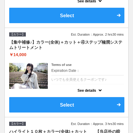
See details
●ロング料金あり●シャンプーブロー込
●TOKIO等の髪の内部から修復し美髪へと導
く最新4stepトリートメント☆内側からしっ
Select
かり修復したい方に♪
【カラー】
Est. Duration：Approx. 2 hrs30 mins
【集中補修♪】カラー(全体)＋カット＋④ステップ極潤システ
ムトリートメント
￥14,000
Terms of use
Expiration Date：
いつでも全員使えるクーポンです♪
クーポンについて
See details
●ロング料金あり●シャンプーブロー込
●TOKIO等の髪の内部から修復し美髪へと導
く最新4stepトリートメント☆内側からしっ
Select
かり修復したい方に♪
【カラー】
Est. Duration：Approx. 3 hrs30 mins
ハイライト１０枚＋カラー(全体)＋カット 【当店外の暗