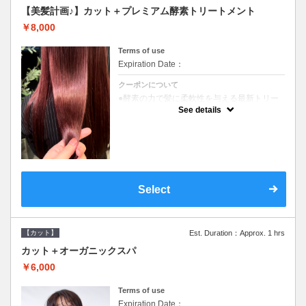
【美髪計画♪】カット＋プレミアム酵素トリートメント
￥8,000
Terms of use
Expiration Date：
クーポンについて
●酵素の力で髪に柔軟性を与える最新トリー
トメント●ＳＢ込●長さ料金あり《こちらのク
See details
ーポンご利用のお客様のみ》オリジナル酵素
ミストが10%offでご購入いただけます☆
Select
【カット】
Est. Duration：Approx. 1 hrs
カット＋オーガニックスパ
￥6,000
Terms of use
Expiration Date：