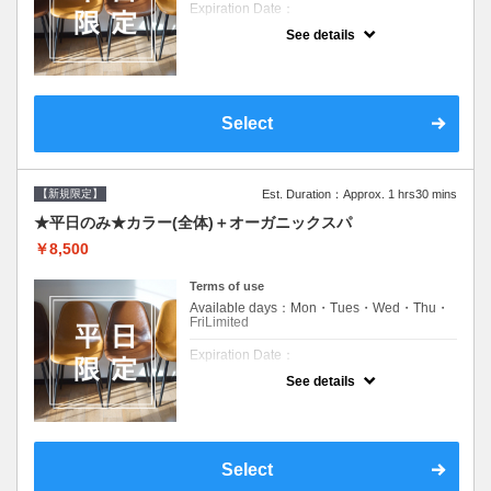
Expiration Date：
See details
新規限定の平日のみのクーポンです★
クーポンについて
平日クーポン●シャンプーブロー込●ロング料
金あり●お客様に似合うトレンドカラーをご
Select
提案させて頂きます●選べるシャンプー付き●
次回以降は早期割引で10～20%off
【新規限定】
Est. Duration：Approx. 1 hrs30 mins
★平日のみ★カラー(全体)＋オーガニックスパ
￥8,500
Terms of use
Available days：Mon・Tues・Wed・Thu・
FriLimited
Expiration Date：
See details
新規限定の平日のみのクーポンです★
クーポンについて
平日クーポン●シャンプーブロー込●ロング料
金あり●お客様に似合うトレンドカラーをご
Select
提案させて頂きます●選べるシャンプー付き●
次回以降は早期割引で10～20%off