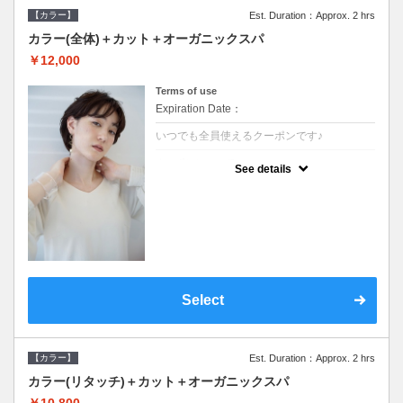
【カラー】
Est. Duration：Approx. 2 hrs
カラー(全体)＋カット＋オーガニックスパ
￥12,000
Terms of use
Expiration Date：
いつでも全員使えるクーポンです♪
クーポンについて
See details
●ロング料金あり●シャンプーブロー込●オー
ガニッククリームで頭皮環境を整えリフレッ
シュ♪通常のシャンプー台で行う気軽なスパ
です●＋1100でアロマリラックススパに変更
できます♪
Select
【カラー】
Est. Duration：Approx. 2 hrs
カラー(リタッチ)＋カット＋オーガニックスパ
￥10,800