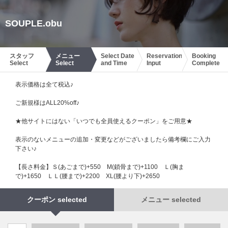
SOUPLE.obu
スタッフ
メニュー
Select Date
Reservation
Booking
Select
Select
and Time
Input
Complete
表示価格は全て税込♪
ご新規様はALL20%off♪
★他サイトにはない「いつでも全員使えるクーポン」をご用意★
表示のないメニューの追加・変更などがございましたら備考欄にご入力
下さい♪
【長さ料金】Ｓ(あごまで)+550 М(鎖骨まで)+1100 Ｌ(胸ま
で)+1650 ＬＬ(腰まで)+2200 XL(腰より下)+2650
クーポン selected
メニュー selected