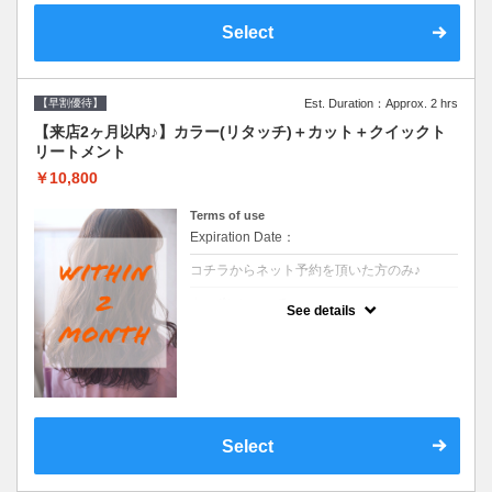
Select
【早割優待】
Est. Duration：Approx. 2 hrs
【来店2ヶ月以内♪】カラー(リタッチ)＋カット＋クイックト
リートメント
￥10,800
Terms of use
Expiration Date：
コチラからネット予約を頂いた方のみ♪
クーポンについて
See details
●前回の来店日から２ヶ月以内のお客様専用
クーポンです●シャンプーブロー込
Select