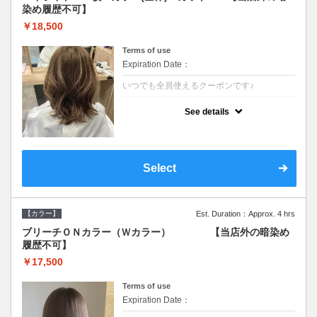
染め履歴不可】
￥18,500
Terms of use
Expiration Date：
いつでも全員使えるクーポンです♪
クーポンについて
See details
●少ない枚数で立体感と動きを演出♪カウンセ
リングもしっかり●根元のブリーチでも同じ
価格です●SB込/ロング料金あり●追いブリー
チは＋3300
Select
【カラー】
Est. Duration：Approx. 4 hrs
ブリーチＯＮカラー（Ｗカラー） 【当店外の暗染め
履歴不可】
￥17,500
Terms of use
Expiration Date：