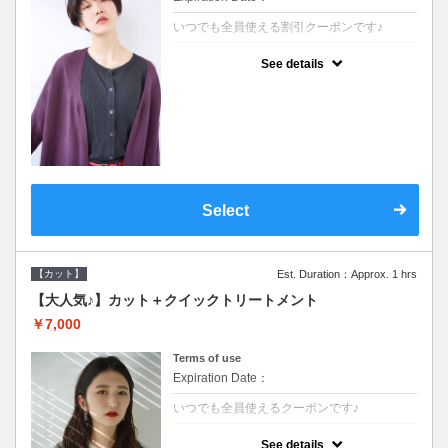
いつでも全員使える割引クーポンです♪
クーポンについて
See details
●シャンプーブロー込●オーガニッククリーム
で頭皮環境を整えリフレッシュ♪通常のシャ
ンプー台で行う気軽なスパです●＋1100でア
ロマリラックススパに変更できます♪
Select
【カット】
Est. Duration：Approx. 1 hrs
【大人気♪】カット＋クイックトリートメント
￥7,000
Terms of use
Expiration Date：
いつでも全員使えるクーポンです♪
クーポンについて
See details