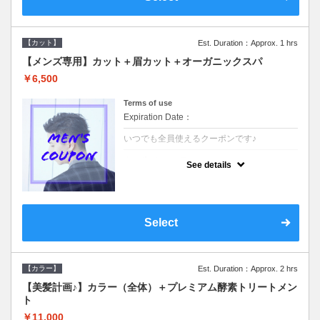
【カット】
Est. Duration：Approx. 1 hrs
【メンズ専用】カット＋眉カット＋オーガニックスパ
￥6,500
Terms of use
Expiration Date：
いつでも全員使えるクーポンです♪
クーポンについて
See details
●メンズ専用クーポン●シャンプースタイリン
グ込●オーガニッククリームで頭皮環境を整
えリフレッシュ♪通常のシャンプー台で行う
気軽なスパです☆
Select
【カラー】
Est. Duration：Approx. 2 hrs
【美髪計画♪】カラー（全体）＋プレミアム酵素トリートメン
ト
￥11,000