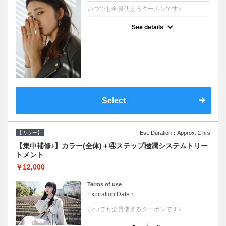
いつでも全員使えるクーポンです♪
クーポンについて
See details
●シャンプーブロー込●根元(3cmまで)のカラ
ーをご希望の方※グレーカラー(白髪染め)も
ＯＫ●濃密なＣＭＣクリームがダメージ部に
浸透し補修するＴＲ
Select
【カラー】
Est. Duration：Approx. 2 hrs
【集中補修♪】カラー(全体)＋④ステップ極潤システムトリー
トメント
￥12,000
Terms of use
Expiration Date：
いつでも全員使えるクーポンです♪
クーポンについて