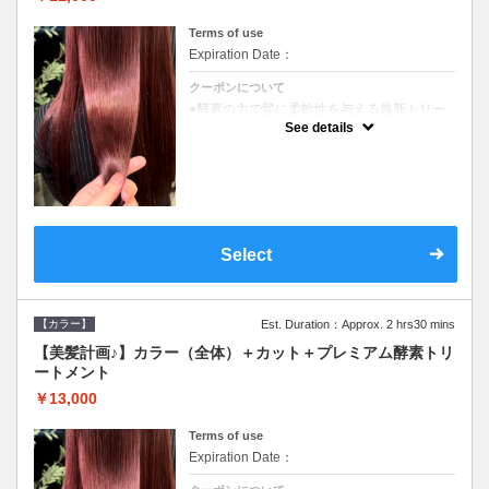
Terms of use
Expiration Date：
クーポンについて
●酵素の力で髪に柔軟性を与える最新トリー
トメント●ＳＢ込●長さ料金あり《こちらのク
See details
ーポンご利用のお客様のみ》オリジナル酵素
ミストが10%offでご購入いただけます☆
Select
【カラー】
Est. Duration：Approx. 2 hrs30 mins
【美髪計画♪】カラー（全体）＋カット＋プレミアム酵素トリ
ートメント
￥13,000
Terms of use
Expiration Date：