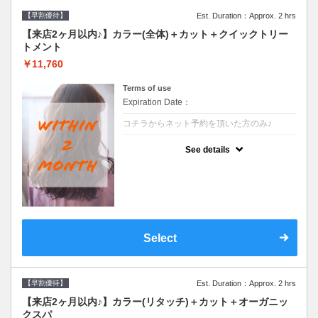
【早割優待】
Est. Duration：Approx. 2 hrs
【来店2ヶ月以内♪】カラー(全体)＋カット＋クイックトリー
トメント
￥11,760
Terms of use
Expiration Date：
コチラからネット予約を頂いた方のみ♪
クーポンについて
See details
●前回の来店日から２ヶ月以内のお客様専用
クーポンです●シャンプーブロー込※ロング
料金→S+550 M+1100 L+1650 LL+2200
Select
【早割優待】
Est. Duration：Approx. 2 hrs
【来店2ヶ月以内♪】カラー(リタッチ)＋カット＋オーガニッ
クスパ