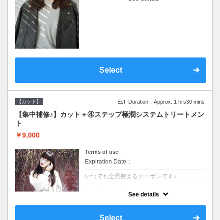
●シャンプーブロー込●濃密なＣＭＣクリーム
がダメージ部に浸透し補修するＴＲ
Select
【カット】
Est. Duration：Approx. 1 hrs30 mins
【集中補修♪】カット＋④ステップ極潤システムトリートメン
ト
￥9,000
Terms of use
Expiration Date：
いつでも全員使えるクーポンです♪
クーポンについて
See details
●シャンプーブロー込●TOKIO等の髪の内部か
ら修復し美髪へと導く最新4stepトリートメ
ント☆内側からしっかり修復したい方に♪
Select