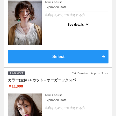
Terms of use
Expiration Date：
当店を初めてご来店される方
クーポンについて
See details
●シャンプーブロー込/ロング料金あり●濃密
なＣＭＣクリームがダメージ部に浸透し補修
するＴＲ●次回以降は早期割引で10～20%off
Select
【新規限定】
Est. Duration：Approx. 2 hrs
カラー(全体)＋カット＋オーガニックスパ
￥11,000
Terms of use
Expiration Date：
当店を初めてご来店される方
クーポンについて