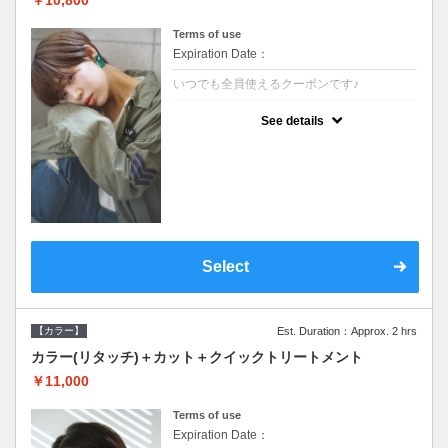
Terms of use
Expiration Date：
いつでも全員使えるクーポンです♪
クーポンについて
See details
●シャンプーブロー込●根元(3cmまで)のカラ
ーをご希望の方※グレーカラー(白髪染め)も
ＯＫ●オーガニッククリームで頭皮環境を整
えリフレッシュ●＋1100でアロマリラックス
スパに変更できます♪
Select
【カラー】
Est. Duration：Approx. 2 hrs
カラー(リタッチ)＋カット＋クイックトリートメント
￥11,000
Terms of use
Expiration Date：