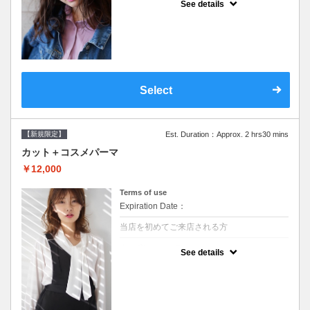
See details
●シャンプーブロー込/ロング料金あり●オー
ガニッククリームで頭皮環境を整えリフレッ
シュ♪通常のシャンプー台で行う気軽なスパ
です●＋1100でアロマリラックススパに変更
できます♪次回以降は早期割引で10～20%off
Select
【新規限定】
Est. Duration：Approx. 2 hrs30 mins
カット＋コスメパーマ
￥12,000
Terms of use
Expiration Date：
当店を初めてご来店される方
クーポンについて
See details
●シャンプーブロー込●最新の髪に優しい薬剤
を使用★外国人風のクセ毛パーマも●選べる
シャンプー★次回以降は早期割引で10～
20%off★