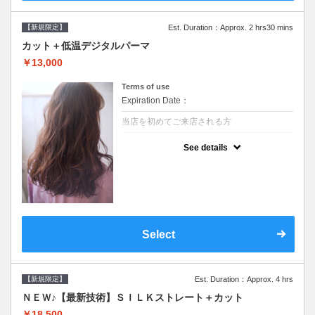
【新規限定】
Est. Duration：Approx. 2 hrs30 mins
カット＋低温デジタルパーマ
￥13,000
Terms of use
Expiration Date：
当店を初めてご来店される方
クーポンについて
See details
●シャンプーブロー込●低温なので髪の負担も
少なく、乾かすだけでも理想のスタイルに●
選べるシャンプー●次回以降は早期割引で10
～20%off
Select
【新規限定】
Est. Duration：Approx. 4 hrs
ＮＥＷ♪【最新技術】ＳＩＬＫストレート＋カット
￥18,500