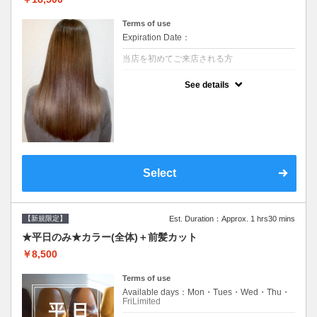
Terms of use
Expiration Date：
当店を初めてご来店される方
クーポンについて
See details
痛みの原因となるアルカリを使用しない、酸
性～弱酸性域でかける最高峰のストレート♪
痛ませたくない！ツンツンはイヤ！柔らかい
手触りにしたい！そんな方にオススメ☆※ロ
ング料金あり
Select
【新規限定】
Est. Duration：Approx. 1 hrs30 mins
★平日のみ★カラー(全体)＋前髪カット
￥8,500
Terms of use
Available days：Mon・Tues・Wed・Thu・
FriLimited