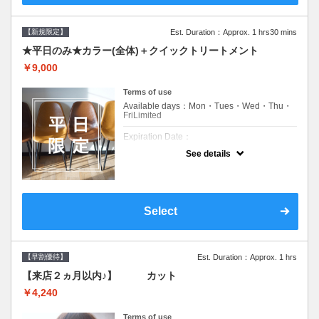
【新規限定】
Est. Duration：Approx. 1 hrs30 mins
★平日のみ★カラー(全体)＋クイックトリートメント
￥9,000
Terms of use
Available days：Mon・Tues・Wed・Thu・
FriLimited
Expiration Date：
See details
新規限定の平日のみのクーポンです★
クーポンについて
平日クーポン●シャンプーブロー込●ロング料
金あり●お客様に似合うトレンドカラーをご
Select
提案させて頂きます●選べるシャンプー付き●
次回以降は早期割引で10～20%off
【早割優待】
Est. Duration：Approx. 1 hrs
【来店２ヵ月以内♪】 カット
￥4,240
Terms of use