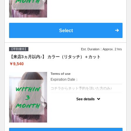
クーポンです●シャンプーブロー込
Select
【早割優待】
Est. Duration：Approx. 2 hrs
【来店3ヵ月以内♪】 カラー（リタッチ）＋カット
￥9,540
Terms of use
Expiration Date：
コチラからネット予約を頂いた方のみ♪
クーポンについて
See details
●前回の来店日から３ヶ月以内のお客様専用
クーポンです●シャンプーブロー込