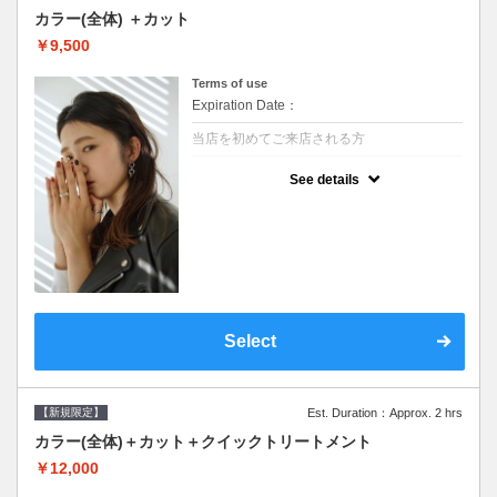
カラー(全体) ＋カット
￥9,500
Terms of use
Expiration Date：
当店を初めてご来店される方
クーポンについて
See details
●シャンプーブロー込●ロング料金あり●お客
様に似合うトレンドカラーをご提案させて頂
きます●選べるシャンプー●次回以降は早期割
引で10～20%off
Select
【新規限定】
Est. Duration：Approx. 2 hrs
カラー(全体)＋カット＋クイックトリートメント
￥12,000