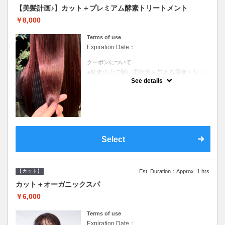
【美髪計画♪】カット＋プレミアム酵素トリートメント
￥8,000
Terms of use
Expiration Date：
クーポンについて
●酵素の力で髪に柔軟性を与える最新トリー
トメント●ＳＢ込●長さ料金あり《こちらのク
See details
ーポンご利用のお客様のみ》オリジナル酵素
ミストが10%offでご購入いただけます☆
Select
【カット】
Est. Duration：Approx. 1 hrs
カット＋オーガニックスパ
￥6,000
Terms of use
Expiration Date：