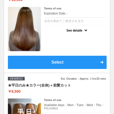
Terms of use
Expiration Date：
当店を初めてご来店される方
クーポンについて
See details
痛みの原因となるアルカリを使用しない、酸
性～弱酸性域でかける最高峰のストレート♪
痛ませたくない！ツンツンはイヤ！柔らかい
手触りにしたい！そんな方にオススメ☆※ロ
ング料金あり
Select
【新規限定】
Est. Duration：Approx. 1 hrs30 mins
★平日のみ★カラー(全体)＋前髪カット
￥8,500
Terms of use
Available days：Mon・Tues・Wed・Thu・
FriLimited