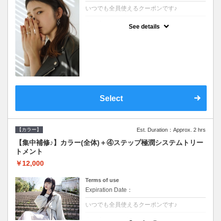
いつでも全員使えるクーポンです♪
クーポンについて
See details
●シャンプーブロー込●根元(3cmまで)のカラ
ーをご希望の方※グレーカラー(白髪染め)も
ＯＫ●濃密なＣＭＣクリームがダメージ部に
浸透し補修するＴＲ
Select
【カラー】
Est. Duration：Approx. 2 hrs
【集中補修♪】カラー(全体)＋④ステップ極潤システムトリー
トメント
￥12,000
Terms of use
Expiration Date：
いつでも全員使えるクーポンです♪
クーポンについて