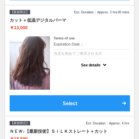
【新規限定】
Est. Duration：Approx. 2 hrs30 mins
カット＋低温デジタルパーマ
￥13,000
Terms of use
Expiration Date：
当店を初めてご来店される方
クーポンについて
See details
●シャンプーブロー込●低温なので髪の負担も
少なく、乾かすだけでも理想のスタイルに●
選べるシャンプー●次回以降は早期割引で10
～20%off
Select
【新規限定】
Est. Duration：Approx. 4 hrs
ＮＥＷ♪【最新技術】ＳＩＬＫストレート＋カット
￥18,500