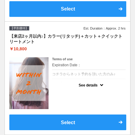
Select
【早割優待】
Est. Duration：Approx. 2 hrs
【来店2ヶ月以内♪】カラー(リタッチ)＋カット＋クイックト
リートメント
￥10,800
Terms of use
Expiration Date：
コチラからネット予約を頂いた方のみ♪
クーポンについて
See details
●前回の来店日から２ヶ月以内のお客様専用
クーポンです●シャンプーブロー込
Select