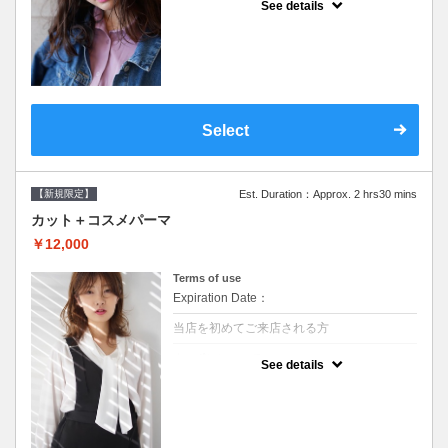
See details
●シャンプーブロー込/ロング料金あり●オー
ガニッククリームで頭皮環境を整えリフレッ
シュ♪通常のシャンプー台で行う気軽なスパ
です●＋1100でアロマリラックススパに変更
できます♪次回以降は早期割引で10～20%off
Select
【新規限定】
Est. Duration：Approx. 2 hrs30 mins
カット＋コスメパーマ
￥12,000
Terms of use
Expiration Date：
当店を初めてご来店される方
クーポンについて
See details
●シャンプーブロー込●最新の髪に優しい薬剤
を使用★外国人風のクセ毛パーマも●選べる
シャンプー★次回以降は早期割引で10～
20%off★