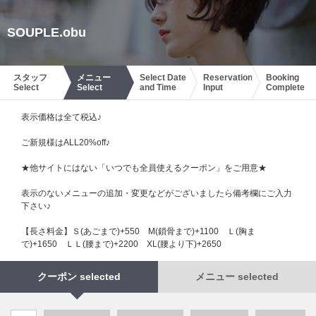
SOUPLE.obu
スタッフ
メニュー
Select Date
Reservation
Booking
Select
Select
and Time
Input
Complete
表示価格は全て税込♪
ご新規様はALL20%off♪
★他サイトにはない「いつでも全員使えるクーポン」をご用意★
表示のないメニューの追加・変更などがございましたら備考欄にご入力
下さい♪
【長さ料金】Ｓ(あごまで)+550 М(鎖骨まで)+1100 Ｌ(胸ま
で)+1650 ＬＬ(腰まで)+2200 XL(腰より下)+2650
クーポン selected
メニュー selected