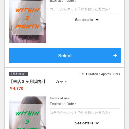
Expiration Date：
コチラからネット予約を頂いた方のみ♪
クーポンについて
See details
●前回の来店日から２ヶ月以内のお客様専用
クーポンです●シャンプーブロー込※ロング
料金→S+550 M+1100 L+1650 LL+2200
Select
【早割優待】
Est. Duration：Approx. 1 hrs
【来店３ヶ月以内♪】 カット
￥4,770
Terms of use
Expiration Date：
コチラからネット予約を頂いた方のみ♪
クーポンについて
See details
●前回の来店日から３ヶ月以内のお客様専用