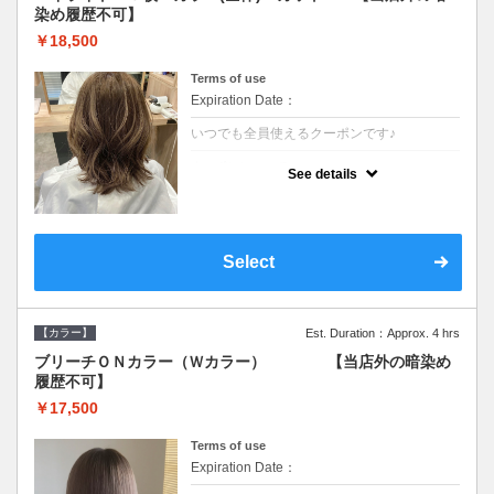
染め履歴不可】
￥18,500
Terms of use
Expiration Date：
いつでも全員使えるクーポンです♪
クーポンについて
See details
●少ない枚数で立体感と動きを演出♪カウンセ
リングもしっかり●根元のブリーチでも同じ
価格です●SB込/ロング料金あり●追いブリー
チは＋3300
Select
【カラー】
Est. Duration：Approx. 4 hrs
ブリーチＯＮカラー（Ｗカラー） 【当店外の暗染め
履歴不可】
￥17,500
Terms of use
Expiration Date：