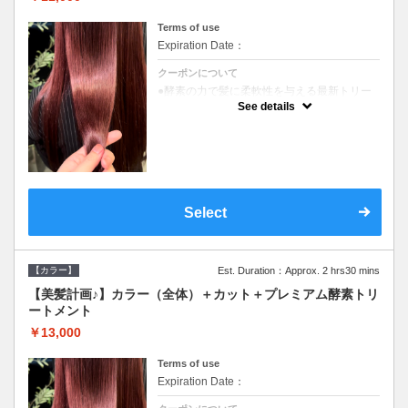
Terms of use
Expiration Date：
クーポンについて
●酵素の力で髪に柔軟性を与える最新トリー
トメント●ＳＢ込●長さ料金あり《こちらのク
See details
ーポンご利用のお客様のみ》オリジナル酵素
ミストが10%offでご購入いただけます☆
Select
【カラー】
Est. Duration：Approx. 2 hrs30 mins
【美髪計画♪】カラー（全体）＋カット＋プレミアム酵素トリ
ートメント
￥13,000
Terms of use
Expiration Date：