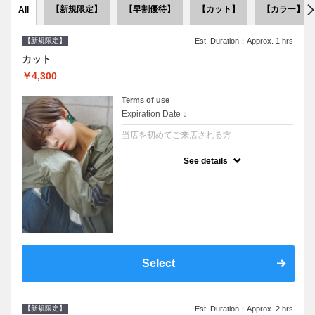
【新規限定】
【早割優待】
【カット】
【カラー】
All
【新規限定】
Est. Duration：Approx. 1 hrs
カット
￥4,300
Terms of use
Expiration Date：
当店を初めてご来店される方
クーポンについて
See details
●シャンプーブロー込●似合うスタイルをご提
案させて頂きます●次回以降は早期割引で10
～20%off
Select
【新規限定】
Est. Duration：Approx. 2 hrs