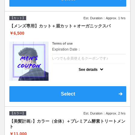
【カット】
Est. Duration：Approx. 1 hrs
【メンズ専用】カット＋眉カット＋オーガニックスパ
￥6,500
Terms of use
Expiration Date：
いつでも全員使えるクーポンです♪
クーポンについて
See details
●メンズ専用クーポン●シャンプースタイリン
グ込●オーガニッククリームで頭皮環境を整
えリフレッシュ♪通常のシャンプー台で行う
気軽なスパです☆
Select
【カラー】
Est. Duration：Approx. 2 hrs
【美髪計画♪】カラー（全体）＋プレミアム酵素トリートメン
ト
￥11,000