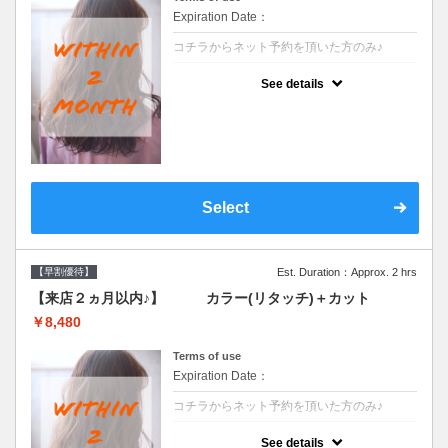
Expiration Date：
コチラからネット予約を頂いた方のみ♪
クーポンについて
See details
●前回の来店日から２ヶ月以内のお客様専用
クーポンです●シャンプーブロー込
Select
【早割優待】
Est. Duration：Approx. 2 hrs
【来店２ヵ月以内♪】 カラー(リタッチ)＋カット
￥8,480
Terms of use
Expiration Date：
コチラからネット予約を頂いた方のみ♪
クーポンについて
See details