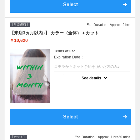
Select
【早割優待】
Est. Duration：Approx. 2 hrs
【来店3ヵ月以内♪】 カラー（全体）＋カット
￥10,620
Terms of use
Expiration Date：
コチラからネット予約を頂いた方のみ♪
クーポンについて
See details
●前回の来店日から３ヶ月以内のお客様専用
クーポンです●シャンプーブロー込※ロング
料金→S+550 M+1100 L+1650 LL+2200
Select
【カット】
Est. Duration：Approx. 1 hrs30 mins