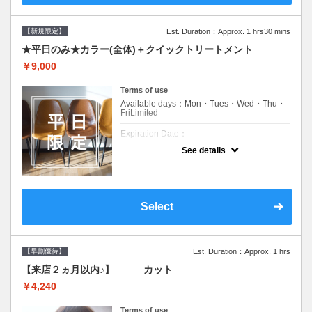
【新規限定】
Est. Duration：Approx. 1 hrs30 mins
★平日のみ★カラー(全体)＋クイックトリートメント
￥9,000
Terms of use
Available days：Mon・Tues・Wed・Thu・
FriLimited
Expiration Date：
See details
新規限定の平日のみのクーポンです★
クーポンについて
平日クーポン●シャンプーブロー込●ロング料
金あり●お客様に似合うトレンドカラーをご
Select
提案させて頂きます●選べるシャンプー付き●
次回以降は早期割引で10～20%off
【早割優待】
Est. Duration：Approx. 1 hrs
【来店２ヵ月以内♪】 カット
￥4,240
Terms of use