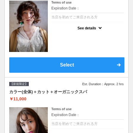
Terms of use
Expiration Date：
当店を初めてご来店される方
クーポンについて
See details
●シャンプーブロー込/ロング料金あり●濃密
なＣＭＣクリームがダメージ部に浸透し補修
するＴＲ●次回以降は早期割引で10～20%off
Select
【新規限定】
Est. Duration：Approx. 2 hrs
カラー(全体)＋カット＋オーガニックスパ
￥11,000
Terms of use
Expiration Date：
当店を初めてご来店される方
クーポンについて