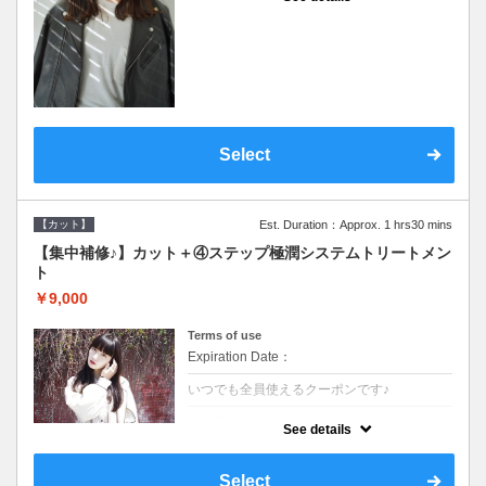
●シャンプーブロー込●濃密なＣＭＣクリーム
がダメージ部に浸透し補修するＴＲ
Select
【カット】
Est. Duration：Approx. 1 hrs30 mins
【集中補修♪】カット＋④ステップ極潤システムトリートメン
ト
￥9,000
Terms of use
Expiration Date：
いつでも全員使えるクーポンです♪
クーポンについて
See details
●シャンプーブロー込●TOKIO等の髪の内部か
ら修復し美髪へと導く最新4stepトリートメ
ント☆内側からしっかり修復したい方に♪
Select