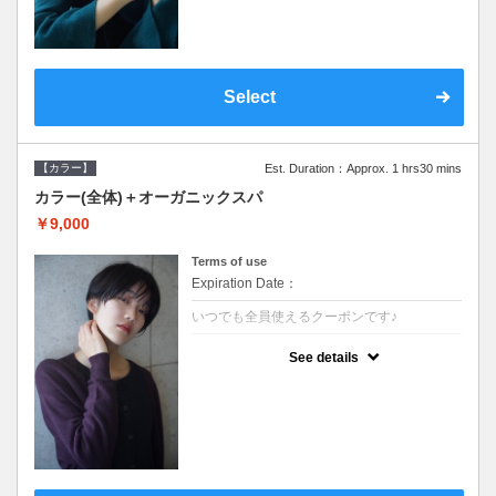
Select
【カラー】
Est. Duration：Approx. 1 hrs30 mins
カラー(全体)＋オーガニックスパ
￥9,000
Terms of use
Expiration Date：
いつでも全員使えるクーポンです♪
クーポンについて
See details
●ロング料金あり ●シャンプーブロー込●オ
ーガニッククリームで頭皮環境を整えリフレ
ッシュ♪通常のシャンプー台で行う気軽なス
パです●＋1100でアロマリラックススパに変
更できます♪