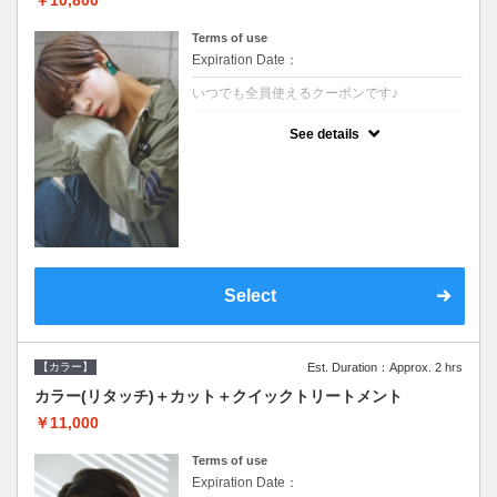
Terms of use
Expiration Date：
いつでも全員使えるクーポンです♪
クーポンについて
See details
●シャンプーブロー込●根元(3cmまで)のカラ
ーをご希望の方※グレーカラー(白髪染め)も
ＯＫ●オーガニッククリームで頭皮環境を整
えリフレッシュ●＋1100でアロマリラックス
スパに変更できます♪
Select
【カラー】
Est. Duration：Approx. 2 hrs
カラー(リタッチ)＋カット＋クイックトリートメント
￥11,000
Terms of use
Expiration Date：