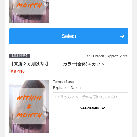
●前回の来店日から２ヶ月以内のお客様専用
クーポンです●シャンプーブロー込
Select
【早割優待】
Est. Duration：Approx. 2 hrs
【来店２ヵ月以内♪】 カラー(全体)＋カット
￥9,440
Terms of use
Expiration Date：
コチラからネット予約を頂いた方のみ♪
クーポンについて
See details
●前回の来店日から２ヶ月以内のお客様専用
クーポンです●シャンプーブロー込※ロング
料金→S+550 M+1100 L+1650 LL+2200