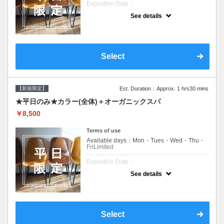
Expiration Date：
See details
新規限定の平日のみのクーポンです★
クーポンについて
平日クーポン●シャンプーブロー込●ロング料
金あり●お客様に似合うトレンドカラーをご
Select
提案させて頂きます●選べるシャンプー付き●
次回以降は早期割引で10～20%off
【新規限定】
Est. Duration：Approx. 1 hrs30 mins
★平日のみ★カラー(全体)＋オーガニックスパ
￥8,500
Terms of use
Available days：Mon・Tues・Wed・Thu・
FriLimited
Expiration Date：
See details
新規限定の平日のみのクーポンです★
クーポンについて
平日クーポン●シャンプーブロー込●ロング料
金あり●お客様に似合うトレンドカラーをご
Select
提案させて頂きます●選べるシャンプー付き●
次回以降は早期割引で10～20%off