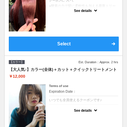
クーポンについて
●酵素の力で髪に柔軟性を与える最新トリー
トメント●ＳＢ込●長さ料金あり《こちらのク
See details
ーポンご利用のお客様のみ》オリジナル酵素
ミストが10%offでご購入いただけます☆
Select
【カラー】
Est. Duration：Approx. 2 hrs
【大人気♪】カラー(全体)＋カット＋クイックトリートメント
￥12,000
Terms of use
Expiration Date：
いつでも全員使えるクーポンです♪
クーポンについて
See details
●ロング料金あり●シャンプーブロー込●濃密
なＣＭＣクリームがダメージ部に浸透し補修
するＴＲ