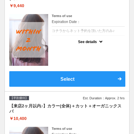
￥9,440
Terms of use
Expiration Date：
コチラからネット予約を頂いた方のみ♪
クーポンについて
See details
●前回の来店日から２ヶ月以内のお客様専用
クーポンです●シャンプーブロー込
Select
【早割優待】
Est. Duration：Approx. 2 hrs
【来店2ヶ月以内♪】カラー(全体)＋カット＋オーガニックス
パ
￥10,400
Terms of use