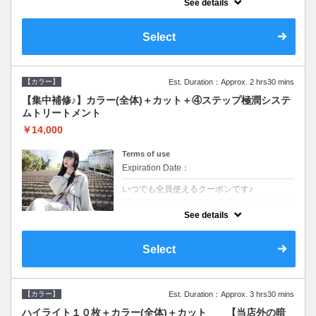
See details
●ロング料金あり●シャンプーブロー込
●TOKIO等の髪の内部から修復し美髪へと導
く最新4stepトリートメント☆内側からしっ
Select
かり修復したい方に♪
【カラー】
Est. Duration：Approx. 2 hrs30 mins
【集中補修♪】カラー(全体)＋カット＋④ステップ極潤システ
ムトリートメント
￥14,000
Terms of use
Expiration Date：
いつでも全員使えるクーポンです♪
クーポンについて
See details
●ロング料金あり●シャンプーブロー込
●TOKIO等の髪の内部から修復し美髪へと導
く最新4stepトリートメント☆内側からしっ
Select
かり修復したい方に♪
【カラー】
Est. Duration：Approx. 3 hrs30 mins
ハイライト１０枚＋カラー(全体)＋カット 【当店外の暗