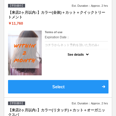
【早割優待】
Est. Duration：Approx. 2 hrs
【来店2ヶ月以内♪】カラー(全体)＋カット＋クイックトリー
トメント
￥11,760
Terms of use
Expiration Date：
コチラからネット予約を頂いた方のみ♪
クーポンについて
See details
●前回の来店日から２ヶ月以内のお客様専用
クーポンです●シャンプーブロー込※ロング
料金→S+550 M+1100 L+1650 LL+2200
Select
【早割優待】
Est. Duration：Approx. 2 hrs
【来店2ヶ月以内♪】カラー(リタッチ)＋カット＋オーガニッ
クスパ