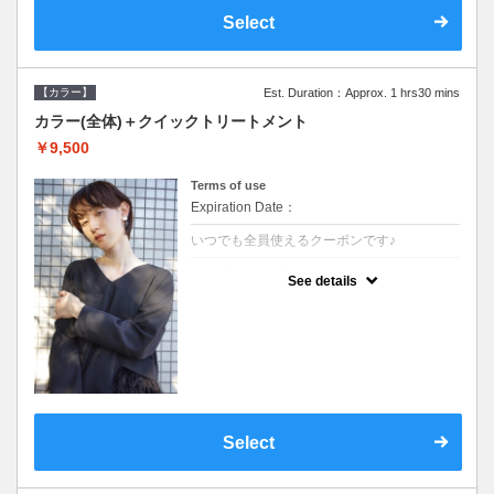
Select
【カラー】
Est. Duration：Approx. 1 hrs30 mins
カラー(全体)＋クイックトリートメント
￥9,500
Terms of use
Expiration Date：
いつでも全員使えるクーポンです♪
クーポンについて
See details
●ロング料金あり●シャンプーブロー込●濃密
なＣＭＣクリームがダメージ部に浸透し補修
するＴＲ
Select