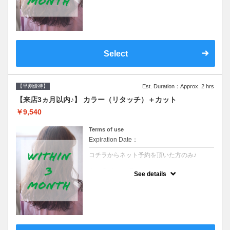
クーポンです●シャンプーブロー込
Select
【早割優待】
Est. Duration：Approx. 2 hrs
【来店3ヵ月以内♪】 カラー（リタッチ）＋カット
￥9,540
Terms of use
Expiration Date：
コチラからネット予約を頂いた方のみ♪
クーポンについて
See details
●前回の来店日から３ヶ月以内のお客様専用
クーポンです●シャンプーブロー込