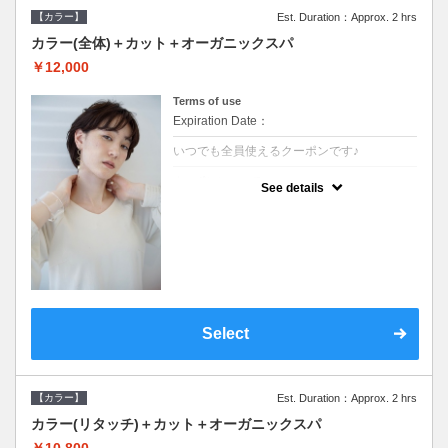
【カラー】
Est. Duration：Approx. 2 hrs
カラー(全体)＋カット＋オーガニックスパ
￥12,000
Terms of use
Expiration Date：
いつでも全員使えるクーポンです♪
クーポンについて
See details
●ロング料金あり●シャンプーブロー込●オー
ガニッククリームで頭皮環境を整えリフレッ
シュ♪通常のシャンプー台で行う気軽なスパ
です●＋1100でアロマリラックススパに変更
できます♪
Select
【カラー】
Est. Duration：Approx. 2 hrs
カラー(リタッチ)＋カット＋オーガニックスパ
￥10,800