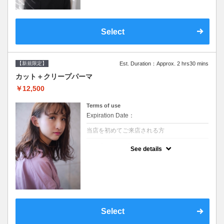
Select
【新規限定】
Est. Duration：Approx. 2 hrs30 mins
カット＋クリープパーマ
￥12,500
Terms of use
Expiration Date：
当店を初めてご来店される方
クーポンについて
See details
●シャンプーブロー込●湿熱を利用することで
通常のパーマよりダメージを軽減し、柔らか
い弾力のあるカールが実現●選べるシャンプ
ー★次回以降は早期割引で10～20%off★
Select