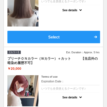
いつでも全員使えるクーポンです♪
クーポンについて
See details
●ブリーチと全体のカラーも含む２度の施術
となります●根元(リタッチ)のブリーチでも同
じ価格となります●シャンプーブロー込/ロン
グ料金あり●追いブリーチは＋3300●Ｗブリ
ーチは＋5500
Select
【カラー】
Est. Duration：Approx. 5 hrs
ブリーチＯＮカラー（Ｗカラー）＋カット 【当店外の
暗染め履歴不可】
￥20,000
Terms of use
Expiration Date：
いつでも全員使えるクーポンです♪
クーポンについて
See details
●ブリーチと全体のカラーも含む２度の施術
となります●根元(リタッチ)のブリーチでも同
じ価格となります●シャンプーブロー込/ロン