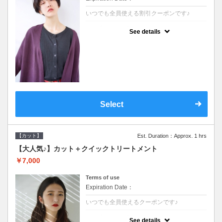
いつでも全員使える割引クーポンです♪
クーポンについて
See details
●シャンプーブロー込●オーガニッククリーム
で頭皮環境を整えリフレッシュ♪通常のシャ
ンプー台で行う気軽なスパです●＋1100でア
ロマリラックススパに変更できます♪
Select
【カット】
Est. Duration：Approx. 1 hrs
【大人気♪】カット＋クイックトリートメント
￥7,000
Terms of use
Expiration Date：
いつでも全員使えるクーポンです♪
クーポンについて
See details