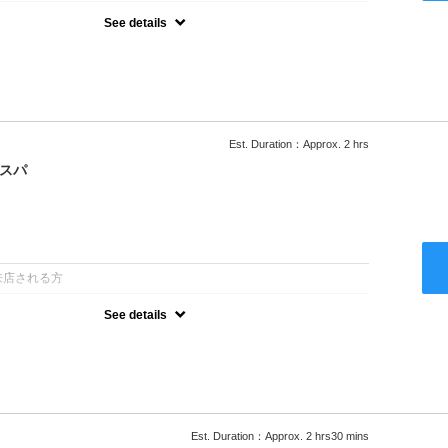
See details
ー込/ロング料金あり●濃密なＣＭＣクリームがダメージ部に浸透し補
降は早期割引で10～20%off
Est. Duration：Approx. 2 hrs
クスパ
：
来店される方
See details
ー込/ロング料金あり●オーガニッククリームで頭皮環境を整えリフレ
ャンプー台で行う気軽なスパです●＋1100でアロマリラックススパに
以降は早期割引で10～20%off
Est. Duration：Approx. 2 hrs30 mins