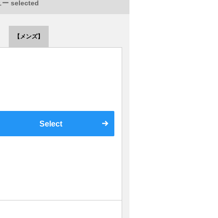
 selected
【メンズ】
Select