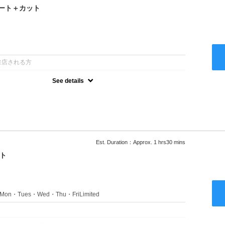
ート＋カット
：
来店される方
See details
るアルカリを使用しない、酸性～弱酸性域でかける最高峰のストレー
ない！ツンツンはイヤ！柔らかい手触りにしたい！そんな方にオススメ
あり
Est. Duration：Approx. 1 hrs30 mins
ト
s：Mon・Tues・Wed・Thu・FriLimited
：
のみのクーポンです★