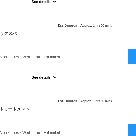
See details
ャンプーブロー込●ロング料金あり●お客様に似合うトレンドカラー
きます●選べるシャンプー付き●次回以降は早期割引で10～20%off
Est. Duration：Approx. 1 hrs30 mins
ニックスパ
s：Mon・Tues・Wed・Thu・FriLimited
：
のみのクーポンです★
See details
ャンプーブロー込●ロング料金あり●お客様に似合うトレンドカラー
きます●選べるシャンプー付き●次回以降は早期割引で10～20%off
Est. Duration：Approx. 1 hrs30 mins
クトリートメント
s：Mon・Tues・Wed・Thu・FriLimited