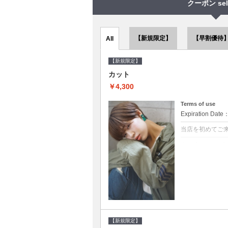
クーポン sel
【新規限定】
【早割優待
All
【新規限定】
カット
￥4,300
Terms of use
Expiration Date
当店を初めてご
クーポンについて
●シャンプーブロ
で10～20%off
【新規限定】