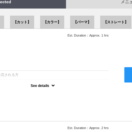
ected
メニュー
】
【カット】
【カラー】
【パーマ】
【ストレート】
Est. Duration：Approx. 1 hrs
：
来店される方
See details
ー込●似合うスタイルをご提案させて頂きます●次回以降は早期割引
Est. Duration：Approx. 2 hrs