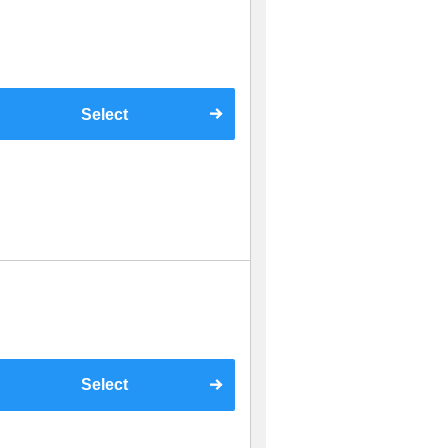
Select
Select