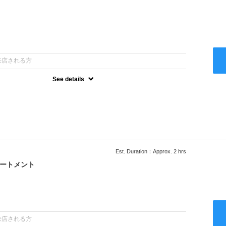
：
来店される方
See details
ー込●ロング料金あり●お客様に似合うトレンドカラーをご提案させ
るシャンプー●次回以降は早期割引で10～20%off
Est. Duration：Approx. 2 hrs
リートメント
：
来店される方