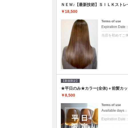
ＮＥＷ♪【最新技術】ＳＩＬＫストレ
￥18,500
Terms of use
Expiration Date
当店を初めてご
クーポンについて
痛みの原因とな
ト♪痛ませたく
☆※ロング料金
【新規限定】
★平日のみ★カラー(全体)＋前髪カッ
￥8,500
Terms of use
Available day
Expiration Date
新規限定の平日