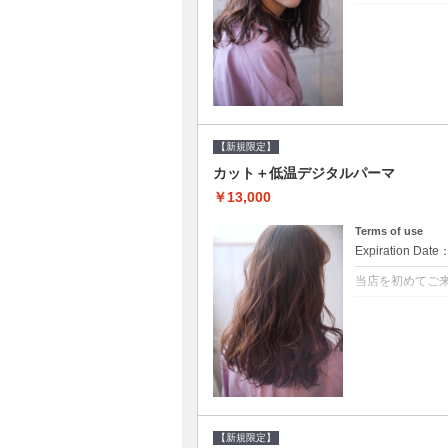
クーポンについて
●シャンプーブ
らかい弾力のある
20%off★
【新規限定】
カット＋低温デジタルパーマ
￥13,000
Terms of use
Expiration Date
当店を初めてご
クーポンについて
●シャンプーブ
に●選べるシャンプ
【新規限定】