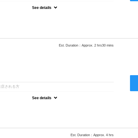
See details
ロー込●湿熱を利用することで通常のパーマよりダメージを軽減し、柔
カールが実現●選べるシャンプー★次回以降は早期割引で10～
Est. Duration：Approx. 2 hrs30 mins
：
来店される方
See details
ロー込●低温なので髪の負担も少なく、乾かすだけでも理想のスタイル
ー●次回以降は早期割引で10～20%off
Est. Duration：Approx. 4 hrs