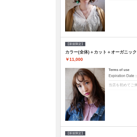
クーポンについて
●シャンプーブロ
修するＴＲ●次回以
【新規限定】
カラー(全体)＋カット＋オーガニッ
￥11,000
Terms of use
Expiration Date
当店を初めてご
クーポンについて
●シャンプーブロ
ッシュ♪通常のシ
変更できます♪次回
【新規限定】