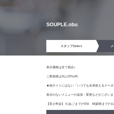
SOUPLE.obu
スタッフ
Select
メ
表示価格は全て税込♪
ご新規様はALL20%off♪
★他サイトにはない「いつでも全員使えるクーポ
表示のないメニューの追加・変更などがございま
【長さ料金】Ｓ(あごまで)+550 М(鎖骨まで)+110