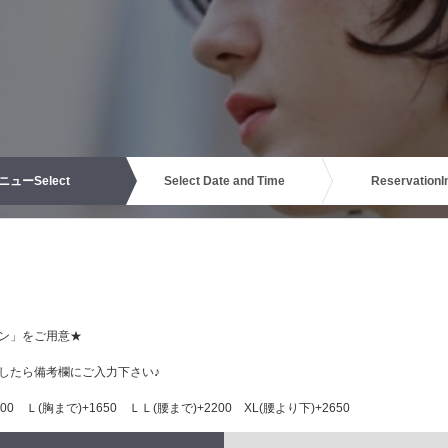
ニュー
Select
Select Date and Time
Reservation
I
ン」をご用意★
したら備考欄にご入力下さい♪
0 Ｌ(胸まで)+1650 ＬＬ(腰まで)+2200 XL(腰より下)+2650