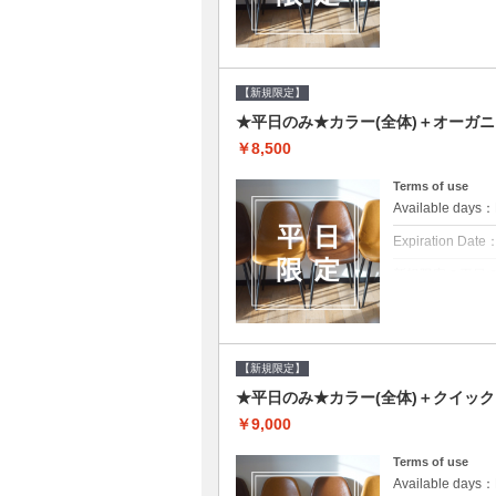
クーポンについて
平日クーポン●シ
をご提案させて頂
【新規限定】
★平日のみ★カラー(全体)＋オーガ
￥8,500
Terms of use
Available day
Expiration Date
新規限定の平日
クーポンについて
平日クーポン●シ
をご提案させて頂
【新規限定】
★平日のみ★カラー(全体)＋クイッ
￥9,000
Terms of use
Available day