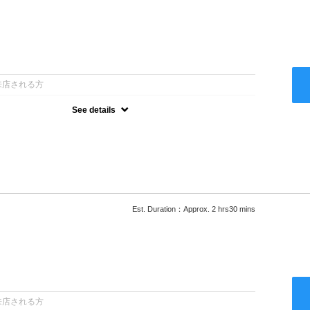
：
来店される方
See details
ー込●最新の髪に優しい薬剤を使用★外国人風のクセ毛パーマも●選
次回以降は早期割引で10～20%off★
Est. Duration：Approx. 2 hrs30 mins
：
来店される方