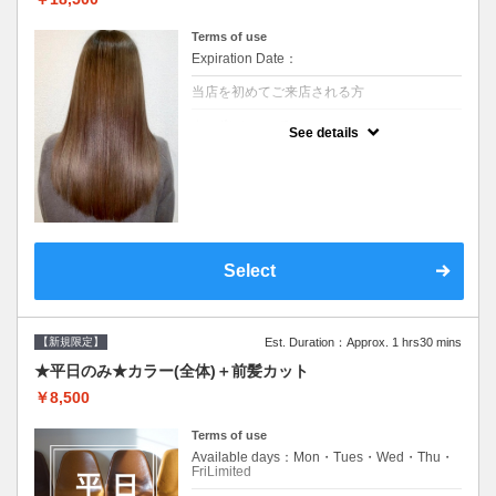
Terms of use
Expiration Date：
当店を初めてご来店される方
クーポンについて
See details
痛みの原因となるアルカリを使用しない、酸
性～弱酸性域でかける最高峰のストレート♪
痛ませたくない！ツンツンはイヤ！柔らかい
手触りにしたい！そんな方にオススメ☆※ロ
ング料金あり
Select
【新規限定】
Est. Duration：Approx. 1 hrs30 mins
★平日のみ★カラー(全体)＋前髪カット
￥8,500
Terms of use
Available days：Mon・Tues・Wed・Thu・
FriLimited