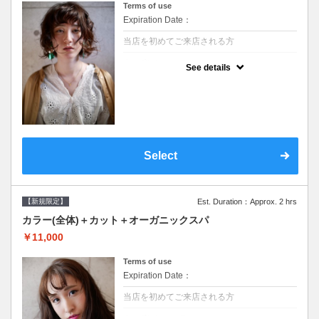
Terms of use
Expiration Date：
当店を初めてご来店される方
クーポンについて
See details
●シャンプーブロー込/ロング料金あり●濃密
なＣＭＣクリームがダメージ部に浸透し補修
するＴＲ●次回以降は早期割引で10～20%off
Select
【新規限定】
Est. Duration：Approx. 2 hrs
カラー(全体)＋カット＋オーガニックスパ
￥11,000
Terms of use
Expiration Date：
当店を初めてご来店される方
クーポンについて