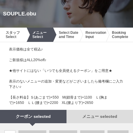
SOUPLE.obu
スタッフ
メニュー
Select Date
Reservation
Booking
Select
Select
and Time
Input
Complete
表示価格は全て税込♪
ご新規様はALL20%off♪
★他サイトにはない「いつでも全員使えるクーポン」をご用意★
表示のないメニューの追加・変更などがございましたら備考欄にご入力
下さい♪
【長さ料金】Ｓ(あごまで)+550 М(鎖骨まで)+1100 Ｌ(胸ま
で)+1650 ＬＬ(腰まで)+2200 XL(腰より下)+2650
クーポン selected
メニュー selected