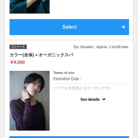
Select
【カラー】
Est. Duration：Approx. 1 hrs30 mins
カラー(全体)＋オーガニックスパ
￥9,000
Terms of use
Expiration Date：
いつでも全員使えるクーポンです♪
クーポンについて
See details
●ロング料金あり ●シャンプーブロー込●オ
ーガニッククリームで頭皮環境を整えリフレ
ッシュ♪通常のシャンプー台で行う気軽なス
パです●＋1100でアロマリラックススパに変
更できます♪