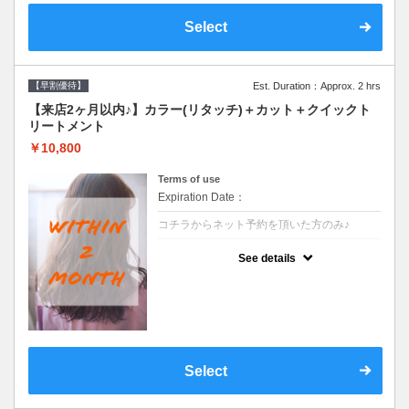
Select
【早割優待】
Est. Duration：Approx. 2 hrs
【来店2ヶ月以内♪】カラー(リタッチ)＋カット＋クイックト
リートメント
￥10,800
Terms of use
Expiration Date：
コチラからネット予約を頂いた方のみ♪
クーポンについて
See details
●前回の来店日から２ヶ月以内のお客様専用
クーポンです●シャンプーブロー込
Select