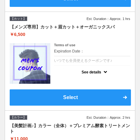
【カット】
Est. Duration：Approx. 1 hrs
【メンズ専用】カット＋眉カット＋オーガニックスパ
￥6,500
Terms of use
Expiration Date：
いつでも全員使えるクーポンです♪
クーポンについて
See details
●メンズ専用クーポン●シャンプースタイリン
グ込●オーガニッククリームで頭皮環境を整
えリフレッシュ♪通常のシャンプー台で行う
気軽なスパです☆
Select
【カラー】
Est. Duration：Approx. 2 hrs
【美髪計画♪】カラー（全体）＋プレミアム酵素トリートメン
ト
￥11,000