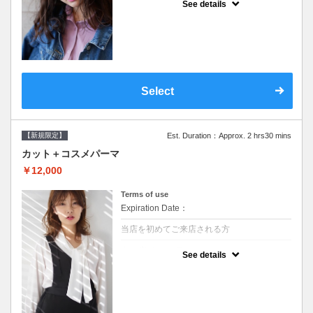
See details
●シャンプーブロー込/ロング料金あり●オー
ガニッククリームで頭皮環境を整えリフレッ
シュ♪通常のシャンプー台で行う気軽なスパ
です●＋1100でアロマリラックススパに変更
できます♪次回以降は早期割引で10～20%off
Select
【新規限定】
Est. Duration：Approx. 2 hrs30 mins
カット＋コスメパーマ
￥12,000
Terms of use
Expiration Date：
当店を初めてご来店される方
クーポンについて
See details
●シャンプーブロー込●最新の髪に優しい薬剤
を使用★外国人風のクセ毛パーマも●選べる
シャンプー★次回以降は早期割引で10～
20%off★