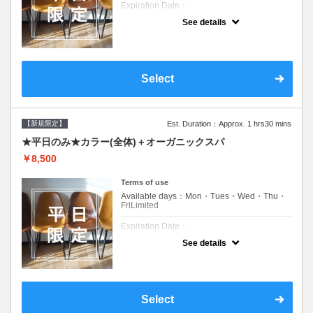
Expiration Date：
See details
新規限定の平日のみのクーポンです★
クーポンについて
平日クーポン●シャンプーブロー込●ロング料
金あり●お客様に似合うトレンドカラーをご
Select
提案させて頂きます●選べるシャンプー付き●
次回以降は早期割引で10～20%off
【新規限定】
Est. Duration：Approx. 1 hrs30 mins
★平日のみ★カラー(全体)＋オーガニックスパ
￥8,500
Terms of use
Available days：Mon・Tues・Wed・Thu・
FriLimited
Expiration Date：
See details
新規限定の平日のみのクーポンです★
クーポンについて
平日クーポン●シャンプーブロー込●ロング料
金あり●お客様に似合うトレンドカラーをご
Select
提案させて頂きます●選べるシャンプー付き●
次回以降は早期割引で10～20%off