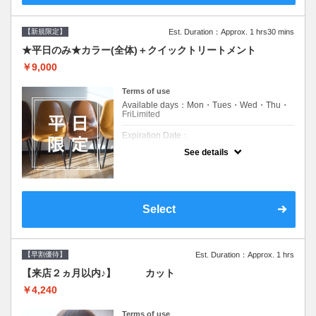
【新規限定】
Est. Duration：Approx. 1 hrs30 mins
★平日のみ★カラー(全体)＋クイックトリートメント
￥9,000
Terms of use
Available days：Mon・Tues・Wed・Thu・
FriLimited
Expiration Date：
See details
新規限定の平日のみのクーポンです★
クーポンについて
平日クーポン●シャンプーブロー込●ロング料
金あり●お客様に似合うトレンドカラーをご
Select
提案させて頂きます●選べるシャンプー付き●
次回以降は早期割引で10～20%off
【早割優待】
Est. Duration：Approx. 1 hrs
【来店２ヵ月以内♪】 カット
￥4,240
Terms of use