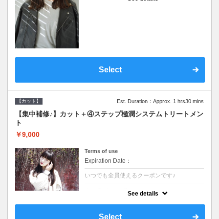
●シャンプーブロー込●濃密なＣＭＣクリーム
がダメージ部に浸透し補修するＴＲ
Select
【カット】
Est. Duration：Approx. 1 hrs30 mins
【集中補修♪】カット＋④ステップ極潤システムトリートメン
ト
￥9,000
Terms of use
Expiration Date：
いつでも全員使えるクーポンです♪
クーポンについて
See details
●シャンプーブロー込●TOKIO等の髪の内部か
ら修復し美髪へと導く最新4stepトリートメ
ント☆内側からしっかり修復したい方に♪
Select