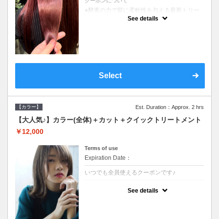
クーポンについて
●酵素の力で髪に柔軟性を与える最新トリー
トメント●ＳＢ込●長さ料金あり《こちらのク
See details
ーポンご利用のお客様のみ》オリジナル酵素
ミストが10%offでご購入いただけます☆
Select
【カラー】
Est. Duration：Approx. 2 hrs
【大人気♪】カラー(全体)＋カット＋クイックトリートメント
￥12,000
Terms of use
Expiration Date：
いつでも全員使えるクーポンです♪
クーポンについて
See details
●ロング料金あり●シャンプーブロー込●濃密
なＣＭＣクリームがダメージ部に浸透し補修
するＴＲ