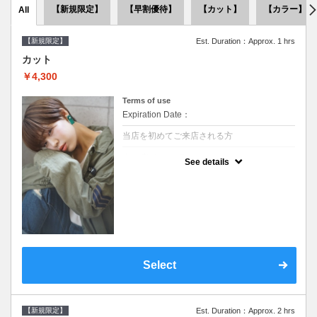
【新規限定】
【早割優待】
【カット】
【カラー】
All
【新規限定】
Est. Duration：Approx. 1 hrs
カット
￥4,300
Terms of use
Expiration Date：
当店を初めてご来店される方
クーポンについて
See details
●シャンプーブロー込●似合うスタイルをご提
案させて頂きます●次回以降は早期割引で10
～20%off
Select
【新規限定】
Est. Duration：Approx. 2 hrs