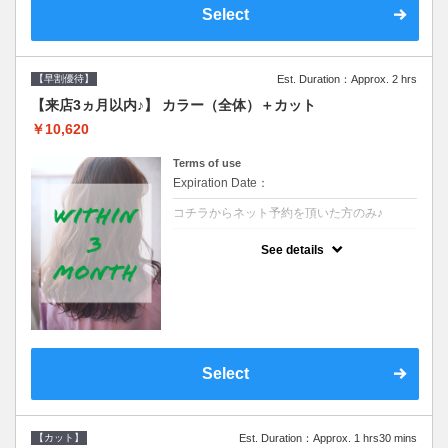
Select
【早割優待】
Est. Duration：Approx. 2 hrs
【来店3ヵ月以内♪】 カラー（全体）＋カット
￥10,620
Terms of use
Expiration Date：
コチラからネット予約を頂いた方のみ♪
クーポンについて
See details
●前回の来店日から３ヶ月以内のお客様専用
クーポンです●シャンプーブロー込※ロング
料金→S+550 M+1100 L+1650 LL+2200
Select
【カット】
Est. Duration：Approx. 1 hrs30 mins