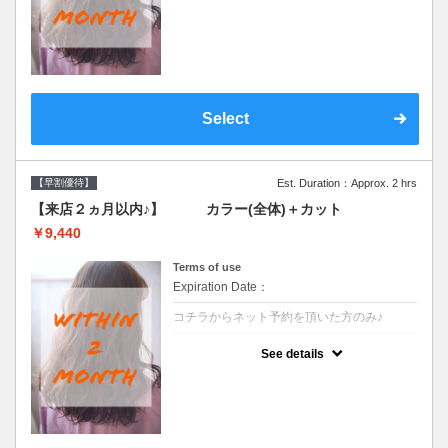
●前回の来店日から２ヶ月以内のお客様専用
クーポンです●シャンプーブロー込
Select
【早割優待】
Est. Duration：Approx. 2 hrs
【来店２ヵ月以内♪】 カラー(全体)＋カット
￥9,440
Terms of use
Expiration Date：
コチラからネット予約を頂いた方のみ♪
クーポンについて
See details
●前回の来店日から２ヶ月以内のお客様専用
クーポンです●シャンプーブロー込※ロング
料金→S+550 M+1100 L+1650 LL+2200