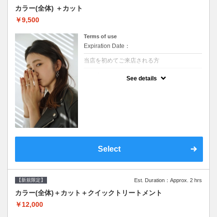
カラー(全体) ＋カット
￥9,500
Terms of use
Expiration Date：
当店を初めてご来店される方
クーポンについて
See details
●シャンプーブロー込●ロング料金あり●お客
様に似合うトレンドカラーをご提案させて頂
きます●選べるシャンプー●次回以降は早期割
引で10～20%off
Select
【新規限定】
Est. Duration：Approx. 2 hrs
カラー(全体)＋カット＋クイックトリートメント
￥12,000