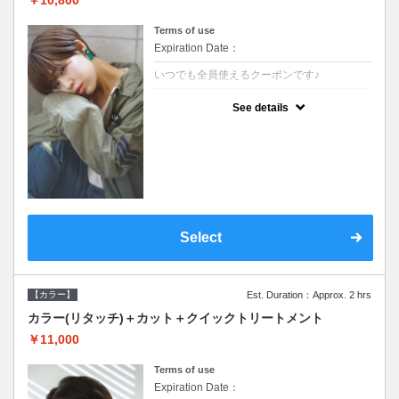
Terms of use
Expiration Date：
いつでも全員使えるクーポンです♪
クーポンについて
See details
●シャンプーブロー込●根元(3cmまで)のカラ
ーをご希望の方※グレーカラー(白髪染め)も
ＯＫ●オーガニッククリームで頭皮環境を整
えリフレッシュ●＋1100でアロマリラックス
スパに変更できます♪
Select
【カラー】
Est. Duration：Approx. 2 hrs
カラー(リタッチ)＋カット＋クイックトリートメント
￥11,000
Terms of use
Expiration Date：