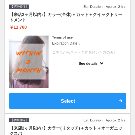
【早割優待】
Est. Duration：Approx. 2 hrs
【来店2ヶ月以内♪】カラー(全体)＋カット＋クイックトリー
トメント
￥11,760
Terms of use
Expiration Date：
コチラからネット予約を頂いた方のみ♪
クーポンについて
See details
●前回の来店日から２ヶ月以内のお客様専用
クーポンです●シャンプーブロー込※ロング
料金→S+550 M+1100 L+1650 LL+2200
Select
【早割優待】
Est. Duration：Approx. 2 hrs
【来店2ヶ月以内♪】カラー(リタッチ)＋カット＋オーガニッ
クスパ