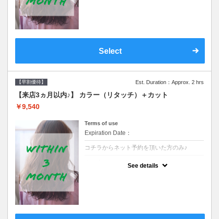
クーポンです●シャンプーブロー込
Select
【早割優待】
Est. Duration：Approx. 2 hrs
【来店3ヵ月以内♪】 カラー（リタッチ）＋カット
￥9,540
Terms of use
Expiration Date：
コチラからネット予約を頂いた方のみ♪
クーポンについて
See details
●前回の来店日から３ヶ月以内のお客様専用
クーポンです●シャンプーブロー込