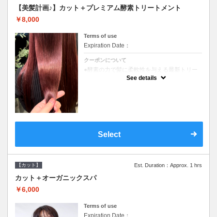
【美髪計画♪】カット＋プレミアム酵素トリートメント
￥8,000
Terms of use
Expiration Date：
クーポンについて
●酵素の力で髪に柔軟性を与える最新トリー
トメント●ＳＢ込●長さ料金あり《こちらのク
See details
ーポンご利用のお客様のみ》オリジナル酵素
ミストが10%offでご購入いただけます☆
Select
【カット】
Est. Duration：Approx. 1 hrs
カット＋オーガニックスパ
￥6,000
Terms of use
Expiration Date：