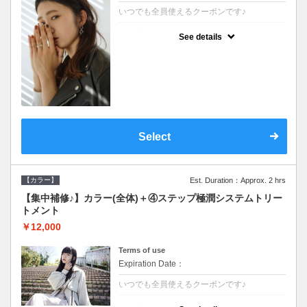
いつでも全員使えるクーポンです♪
クーポンについて
See details
●シャンプーブロー込●根元(3cmまで)のカラ
ーをご希望の方※グレーカラー(白髪染め)も
ＯＫ●濃密なＣＭＣクリームがダメージ部に
浸透し補修するＴＲ
Select
【カラー】
Est. Duration：Approx. 2 hrs
【集中補修♪】カラー(全体)＋④ステップ極潤システムトリー
トメント
￥12,000
Terms of use
Expiration Date：
いつでも全員使えるクーポンです♪
クーポンについて