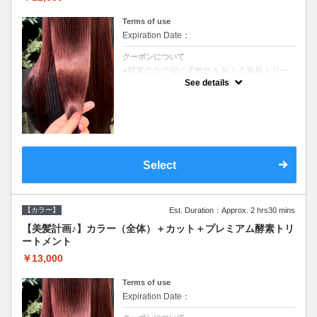
Terms of use
Expiration Date：
クーポンについて
●酵素の力で髪に柔軟性を与える最新トリー
トメント●ＳＢ込●長さ料金あり《こちらのク
See details
ーポンご利用のお客様のみ》オリジナル酵素
ミストが10%offでご購入いただけます☆
Select
【カラー】
Est. Duration：Approx. 2 hrs30 mins
【美髪計画♪】カラー（全体）＋カット＋プレミアム酵素トリ
ートメント
￥13,000
Terms of use
Expiration Date：