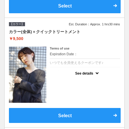
Select
【カラー】
Est. Duration：Approx. 1 hrs30 mins
カラー(全体)＋クイックトリートメント
￥9,500
Terms of use
Expiration Date：
いつでも全員使えるクーポンです♪
クーポンについて
See details
●ロング料金あり●シャンプーブロー込●濃密
なＣＭＣクリームがダメージ部に浸透し補修
するＴＲ
Select