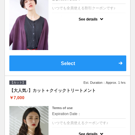
いつでも全員使える割引クーポンです♪
クーポンについて
See details
●シャンプーブロー込●オーガニッククリーム
で頭皮環境を整えリフレッシュ♪通常のシャ
ンプー台で行う気軽なスパです●＋1100でア
ロマリラックススパに変更できます♪
Select
【カット】
Est. Duration：Approx. 1 hrs
【大人気♪】カット＋クイックトリートメント
￥7,000
Terms of use
Expiration Date：
いつでも全員使えるクーポンです♪
クーポンについて
See details