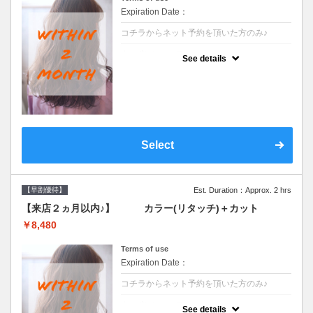
Expiration Date：
コチラからネット予約を頂いた方のみ♪
クーポンについて
See details
●前回の来店日から２ヶ月以内のお客様専用
クーポンです●シャンプーブロー込
Select
【早割優待】
Est. Duration：Approx. 2 hrs
【来店２ヵ月以内♪】 カラー(リタッチ)＋カット
￥8,480
Terms of use
Expiration Date：
コチラからネット予約を頂いた方のみ♪
クーポンについて
See details