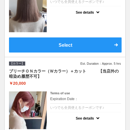
いつでも全員使えるクーポンです♪
クーポンについて
See details
●ブリーチと全体のカラーも含む２度の施術
となります●根元(リタッチ)のブリーチでも同
じ価格となります●シャンプーブロー込/ロン
グ料金あり●追いブリーチは＋3300●Ｗブリ
ーチは＋5500
Select
【カラー】
Est. Duration：Approx. 5 hrs
ブリーチＯＮカラー（Ｗカラー）＋カット 【当店外の
暗染め履歴不可】
￥20,000
Terms of use
Expiration Date：
いつでも全員使えるクーポンです♪
クーポンについて
See details
●ブリーチと全体のカラーも含む２度の施術
となります●根元(リタッチ)のブリーチでも同
じ価格となります●シャンプーブロー込/ロン