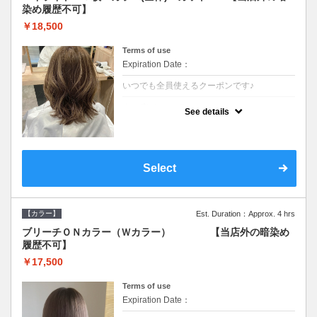
染め履歴不可】
￥18,500
Terms of use
Expiration Date：
いつでも全員使えるクーポンです♪
クーポンについて
See details
●少ない枚数で立体感と動きを演出♪カウンセ
リングもしっかり●根元のブリーチでも同じ
価格です●SB込/ロング料金あり●追いブリー
チは＋3300
Select
【カラー】
Est. Duration：Approx. 4 hrs
ブリーチＯＮカラー（Ｗカラー） 【当店外の暗染め
履歴不可】
￥17,500
Terms of use
Expiration Date：