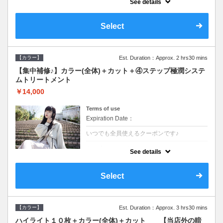
See details
●ロング料金あり●シャンプーブロー込
●TOKIO等の髪の内部から修復し美髪へと導
く最新4stepトリートメント☆内側からしっ
Select
かり修復したい方に♪
【カラー】
Est. Duration：Approx. 2 hrs30 mins
【集中補修♪】カラー(全体)＋カット＋④ステップ極潤システ
ムトリートメント
￥14,000
Terms of use
Expiration Date：
いつでも全員使えるクーポンです♪
クーポンについて
See details
●ロング料金あり●シャンプーブロー込
●TOKIO等の髪の内部から修復し美髪へと導
く最新4stepトリートメント☆内側からしっ
Select
かり修復したい方に♪
【カラー】
Est. Duration：Approx. 3 hrs30 mins
ハイライト１０枚＋カラー(全体)＋カット 【当店外の暗