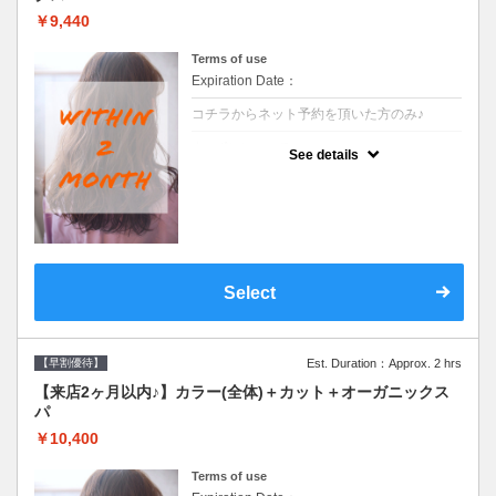
￥9,440
Terms of use
Expiration Date：
コチラからネット予約を頂いた方のみ♪
クーポンについて
See details
●前回の来店日から２ヶ月以内のお客様専用
クーポンです●シャンプーブロー込
Select
【早割優待】
Est. Duration：Approx. 2 hrs
【来店2ヶ月以内♪】カラー(全体)＋カット＋オーガニックス
パ
￥10,400
Terms of use