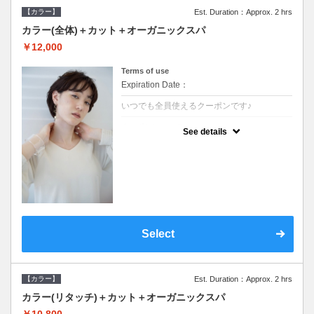
【カラー】
Est. Duration：Approx. 2 hrs
カラー(全体)＋カット＋オーガニックスパ
￥12,000
Terms of use
Expiration Date：
いつでも全員使えるクーポンです♪
クーポンについて
See details
●ロング料金あり●シャンプーブロー込●オー
ガニッククリームで頭皮環境を整えリフレッ
シュ♪通常のシャンプー台で行う気軽なスパ
です●＋1100でアロマリラックススパに変更
できます♪
Select
【カラー】
Est. Duration：Approx. 2 hrs
カラー(リタッチ)＋カット＋オーガニックスパ
￥10,800