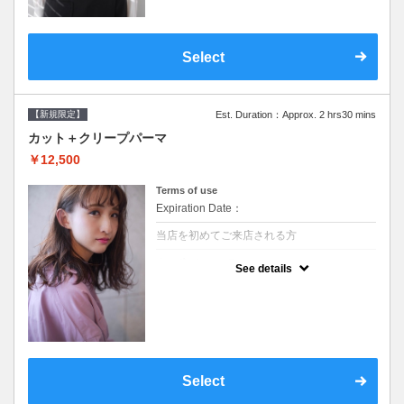
Select
【新規限定】
Est. Duration：Approx. 2 hrs30 mins
カット＋クリープパーマ
￥12,500
Terms of use
Expiration Date：
当店を初めてご来店される方
クーポンについて
See details
●シャンプーブロー込●湿熱を利用することで
通常のパーマよりダメージを軽減し、柔らか
い弾力のあるカールが実現●選べるシャンプ
ー★次回以降は早期割引で10～20%off★
Select