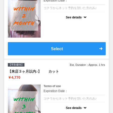
Expiration Date：
コチラからネット予約を頂いた方のみ♪
クーポンについて
See details
●前回の来店日から２ヶ月以内のお客様専用
クーポンです●シャンプーブロー込※ロング
料金→S+550 M+1100 L+1650 LL+2200
Select
【早割優待】
Est. Duration：Approx. 1 hrs
【来店３ヶ月以内♪】 カット
￥4,770
Terms of use
Expiration Date：
コチラからネット予約を頂いた方のみ♪
クーポンについて
See details
●前回の来店日から３ヶ月以内のお客様専用