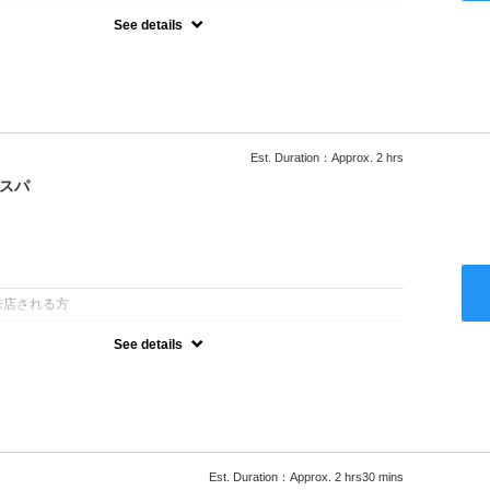
See details
ー込/ロング料金あり●濃密なＣＭＣクリームがダメージ部に浸透し補
降は早期割引で10～20%off
Est. Duration：Approx. 2 hrs
クスパ
：
来店される方
See details
ー込/ロング料金あり●オーガニッククリームで頭皮環境を整えリフレ
ャンプー台で行う気軽なスパです●＋1100でアロマリラックススパに
以降は早期割引で10～20%off
Est. Duration：Approx. 2 hrs30 mins