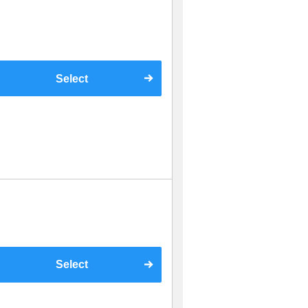
Select
Select