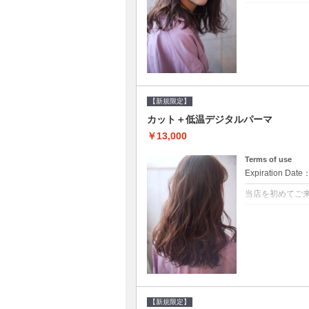
クーポンについて
●シャンプーブ
らかい弾力のある
20%off★
【新規限定】
カット＋低温デジタルパーマ
￥13,000
Terms of use
Expiration Date
当店を初めてご
クーポンについて
●シャンプーブ
に●選べるシャンプ
【新規限定】