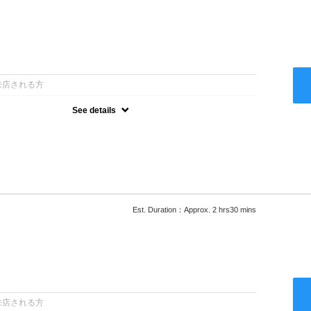
：
来店される方
See details
ー込●最新の髪に優しい薬剤を使用★外国人風のクセ毛パーマも●選
次回以降は早期割引で10～20%off★
Est. Duration：Approx. 2 hrs30 mins
：
来店される方