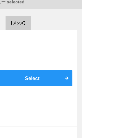
 selected
【メンズ】
Select