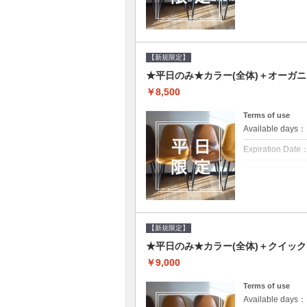
クーポンについて
平日クーポン●シ
をご提案させて頂
【新規限定】
★平日のみ★カラー(全体)＋オーガ
￥8,500
Terms of use
Available day
Expiration Date
新規限定の平日
クーポンについて
平日クーポン●シ
をご提案させて頂
【新規限定】
★平日のみ★カラー(全体)＋クイッ
￥9,000
Terms of use
Available day