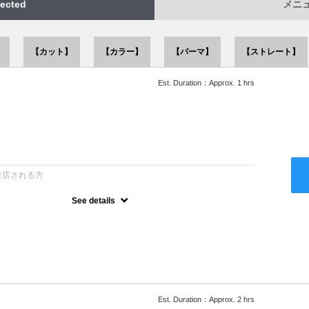
ected
メニュー
】
【カット】
【カラー】
【パーマ】
【ストレート】
Est. Duration：Approx. 1 hrs
：
来店される方
See details
ー込●似合うスタイルをご提案させて頂きます●次回以降は早期割引
Est. Duration：Approx. 2 hrs