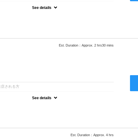
See details
ロー込●湿熱を利用することで通常のパーマよりダメージを軽減し、柔
カールが実現●選べるシャンプー★次回以降は早期割引で10～
Est. Duration：Approx. 2 hrs30 mins
：
来店される方
See details
ロー込●低温なので髪の負担も少なく、乾かすだけでも理想のスタイル
ー●次回以降は早期割引で10～20%off
Est. Duration：Approx. 4 hrs