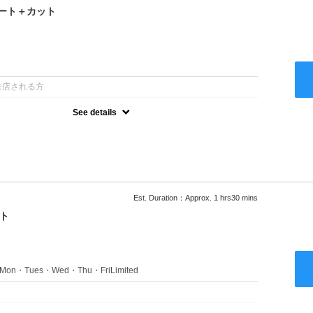
ート＋カット
：
来店される方
See details
るアルカリを使用しない、酸性～弱酸性域でかける最高峰のストレー
ない！ツンツンはイヤ！柔らかい手触りにしたい！そんな方にオススメ
あり
Est. Duration：Approx. 1 hrs30 mins
ト
s：Mon・Tues・Wed・Thu・FriLimited
：
のみのクーポンです★