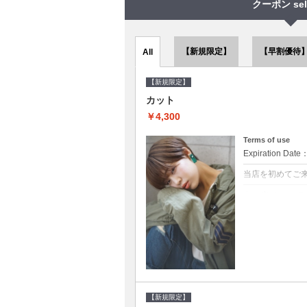
クーポン sel
【新規限定】
【早割優待
All
【新規限定】
カット
￥4,300
Terms of use
Expiration Date
当店を初めてご
クーポンについて
●シャンプーブロ
で10～20%off
【新規限定】