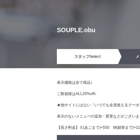
SOUPLE.obu
スタッフ
Select
メ
表示価格は全て税込♪
ご新規様はALL20%off♪
★他サイトにはない「いつでも全員使えるクーポ
表示のないメニューの追加・変更などがございま
【長さ料金】Ｓ(あごまで)+550 М(鎖骨まで)+110