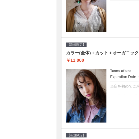
クーポンについて
●シャンプーブロ
修するＴＲ●次回以
【新規限定】
カラー(全体)＋カット＋オーガニッ
￥11,000
Terms of use
Expiration Date
当店を初めてご
クーポンについて
●シャンプーブロ
ッシュ♪通常のシ
変更できます♪次回
【新規限定】