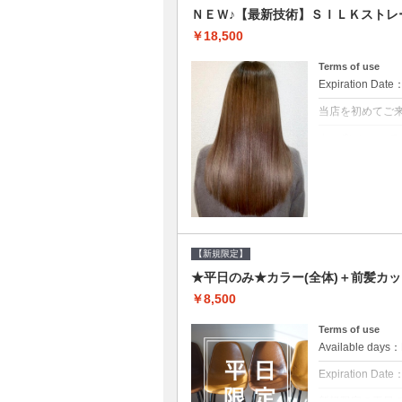
ＮＥＷ♪【最新技術】ＳＩＬＫストレ
￥18,500
Terms of use
Expiration Date
当店を初めてご
クーポンについて
痛みの原因とな
ト♪痛ませたく
☆※ロング料金
【新規限定】
★平日のみ★カラー(全体)＋前髪カッ
￥8,500
Terms of use
Available day
Expiration Date
新規限定の平日