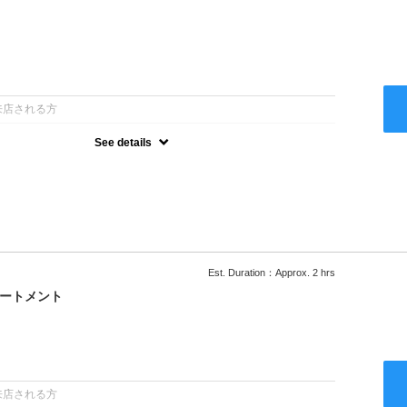
：
来店される方
See details
ー込●ロング料金あり●お客様に似合うトレンドカラーをご提案させ
るシャンプー●次回以降は早期割引で10～20%off
Est. Duration：Approx. 2 hrs
リートメント
：
来店される方