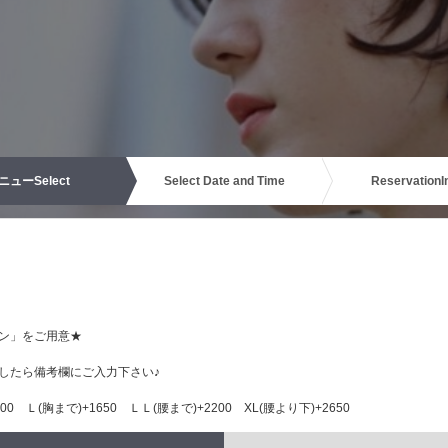
ニュー
Select
Select Date and Time
Reservation
I
ン」をご用意★
したら備考欄にご入力下さい♪
0 Ｌ(胸まで)+1650 ＬＬ(腰まで)+2200 XL(腰より下)+2650