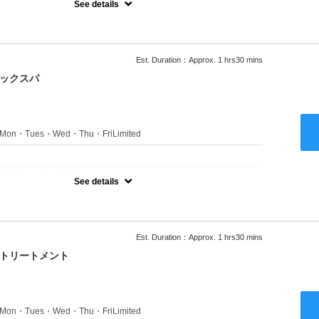
See details
ャンプーブロー込●ロング料金あり●お客様に似合うトレンドカラー
きます●選べるシャンプー付き●次回以降は早期割引で10～20%off
Est. Duration：Approx. 1 hrs30 mins
ニックスパ
s：Mon・Tues・Wed・Thu・FriLimited
：
のみのクーポンです★
See details
ャンプーブロー込●ロング料金あり●お客様に似合うトレンドカラー
きます●選べるシャンプー付き●次回以降は早期割引で10～20%off
Est. Duration：Approx. 1 hrs30 mins
クトリートメント
s：Mon・Tues・Wed・Thu・FriLimited