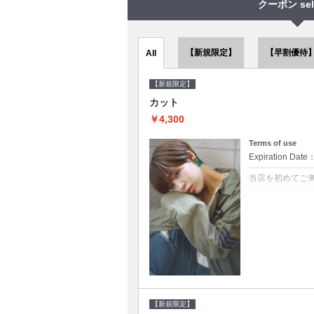
クーポン sel
【新規限定】
【早割優待
All
【新規限定】
カット
￥4,300
Terms of use
Expiration Date
当店を初めてご
クーポンについて
●シャンプーブロ
で10～20%off
【新規限定】