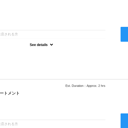
：
来店される方
See details
ー込●ロング料金あり●お客様に似合うトレンドカラーをご提案させ
るシャンプー●次回以降は早期割引で10～20%off
Est. Duration：Approx. 2 hrs
リートメント
：
来店される方