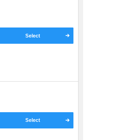
Select
Select