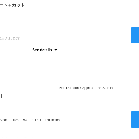
ート＋カット
：
来店される方
See details
るアルカリを使用しない、酸性～弱酸性域でかける最高峰のストレー
ない！ツンツンはイヤ！柔らかい手触りにしたい！そんな方にオススメ
あり
Est. Duration：Approx. 1 hrs30 mins
ト
s：Mon・Tues・Wed・Thu・FriLimited
：
のみのクーポンです★