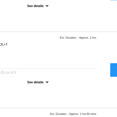
See details
ー込/ロング料金あり●濃密なＣＭＣクリームがダメージ部に浸透し補
降は早期割引で10～20%off
Est. Duration：Approx. 2 hrs
クスパ
：
来店される方
See details
ー込/ロング料金あり●オーガニッククリームで頭皮環境を整えリフレ
ャンプー台で行う気軽なスパです●＋1100でアロマリラックススパに
以降は早期割引で10～20%off
Est. Duration：Approx. 2 hrs30 mins