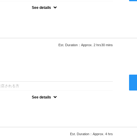
See details
ロー込●湿熱を利用することで通常のパーマよりダメージを軽減し、柔
カールが実現●選べるシャンプー★次回以降は早期割引で10～
Est. Duration：Approx. 2 hrs30 mins
：
来店される方
See details
ロー込●低温なので髪の負担も少なく、乾かすだけでも理想のスタイル
ー●次回以降は早期割引で10～20%off
Est. Duration：Approx. 4 hrs