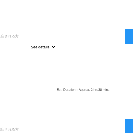
：
来店される方
See details
ー込●最新の髪に優しい薬剤を使用★外国人風のクセ毛パーマも●選
次回以降は早期割引で10～20%off★
Est. Duration：Approx. 2 hrs30 mins
：
来店される方