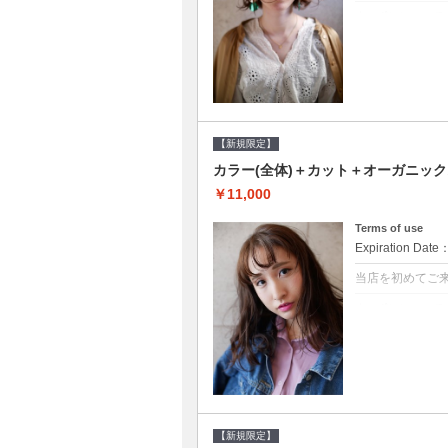
クーポンについて
●シャンプーブロ
修するＴＲ●次回以
【新規限定】
カラー(全体)＋カット＋オーガニッ
￥11,000
Terms of use
Expiration Date
当店を初めてご
クーポンについて
●シャンプーブロ
ッシュ♪通常のシ
変更できます♪次回
【新規限定】