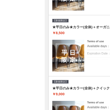
クーポンについて
平日クーポン●シ
をご提案させて頂
【新規限定】
★平日のみ★カラー(全体)＋オーガ
￥8,500
Terms of use
Available day
Expiration Date
新規限定の平日
クーポンについて
平日クーポン●シ
をご提案させて頂
【新規限定】
★平日のみ★カラー(全体)＋クイッ
￥9,000
Terms of use
Available day