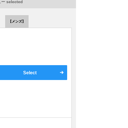
 selected
【メンズ】
Select