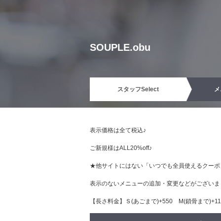
SOUPLE.obu
スタッフ
Select
メ
表示価格は全て税込♪
ご新規様はALL20%off♪
★他サイトにはない「いつでも全員使えるクーポ
表示のないメニューの追加・変更などがございま
【長さ料金】Ｓ(あごまで)+550 М(鎖骨まで)+110