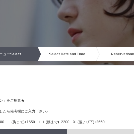
ニュー
Select
Select Date and Time
Reservation
I
ン」をご用意★
したら備考欄にご入力下さい♪
0 Ｌ(胸まで)+1650 ＬＬ(腰まで)+2200 XL(腰より下)+2650