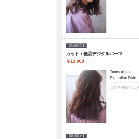
クーポンについて
●シャンプーブ
らかい弾力のある
20%off★
【新規限定】
カット＋低温デジタルパーマ
￥13,000
Terms of use
Expiration Date
当店を初めてご
クーポンについて
●シャンプーブ
に●選べるシャンプ
【新規限定】