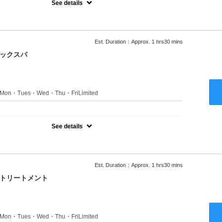
See details
ャンプーブロー込●ロング料金あり●お客様に似合うトレンドカラー
きます●選べるシャンプー付き●次回以降は早期割引で10～20%off
Est. Duration：Approx. 1 hrs30 mins
ニックスパ
s：Mon・Tues・Wed・Thu・FriLimited
：
のみのクーポンです★
See details
ャンプーブロー込●ロング料金あり●お客様に似合うトレンドカラー
きます●選べるシャンプー付き●次回以降は早期割引で10～20%off
Est. Duration：Approx. 1 hrs30 mins
クトリートメント
s：Mon・Tues・Wed・Thu・FriLimited