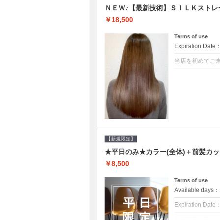
ＮＥＷ♪【最新技術】ＳＩＬＫストレ
￥18,500
Terms of use
Expiration Date
当店を初めてご
クーポンについて
痛みの原因とな
ト♪痛ませたく
☆※ロング料金
【新規限定】
★平日のみ★カラー(全体)＋前髪カッ
￥8,500
Terms of use
Available day
Expiration Date
新規限定の平日