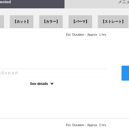
ected
メニュー
】
【カット】
【カラー】
【パーマ】
【ストレート】
Est. Duration：Approx. 1 hrs
：
来店される方
See details
ー込●似合うスタイルをご提案させて頂きます●次回以降は早期割引
Est. Duration：Approx. 2 hrs