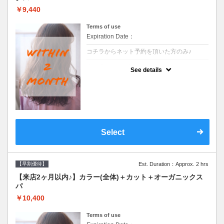
￥9,440
Terms of use
Expiration Date：
コチラからネット予約を頂いた方のみ♪
クーポンについて
See details
●前回の来店日から２ヶ月以内のお客様専用
クーポンです●シャンプーブロー込
Select
【早割優待】
Est. Duration：Approx. 2 hrs
【来店2ヶ月以内♪】カラー(全体)＋カット＋オーガニックス
パ
￥10,400
Terms of use