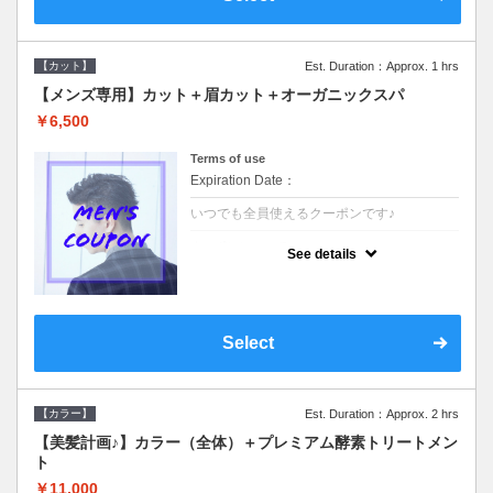
【カット】
Est. Duration：Approx. 1 hrs
【メンズ専用】カット＋眉カット＋オーガニックスパ
￥6,500
Terms of use
Expiration Date：
いつでも全員使えるクーポンです♪
クーポンについて
See details
●メンズ専用クーポン●シャンプースタイリン
グ込●オーガニッククリームで頭皮環境を整
えリフレッシュ♪通常のシャンプー台で行う
気軽なスパです☆
Select
【カラー】
Est. Duration：Approx. 2 hrs
【美髪計画♪】カラー（全体）＋プレミアム酵素トリートメン
ト
￥11,000