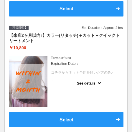
Select
【早割優待】
Est. Duration：Approx. 2 hrs
【来店2ヶ月以内♪】カラー(リタッチ)＋カット＋クイックト
リートメント
￥10,800
Terms of use
Expiration Date：
コチラからネット予約を頂いた方のみ♪
クーポンについて
See details
●前回の来店日から２ヶ月以内のお客様専用
クーポンです●シャンプーブロー込
Select