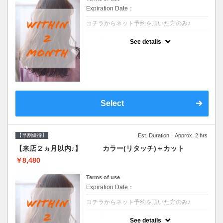
Expiration Date：
コチラからネット予約を頂いた方のみ♪
クーポンについて
See details
●前回の来店日から２ヶ月以内のお客様専用
クーポンです●シャンプーブロー込
Select
【早割優待】
Est. Duration：Approx. 2 hrs
【来店２ヵ月以内♪】 カラー(リタッチ)＋カット
￥8,480
Terms of use
Expiration Date：
コチラからネット予約を頂いた方のみ♪
クーポンについて
See details