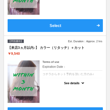
クーポンです●シャンプーブロー込
Select
【早割優待】
Est. Duration：Approx. 2 hrs
【来店3ヵ月以内♪】 カラー（リタッチ）＋カット
￥9,540
Terms of use
Expiration Date：
コチラからネット予約を頂いた方のみ♪
クーポンについて
See details
●前回の来店日から３ヶ月以内のお客様専用
クーポンです●シャンプーブロー込