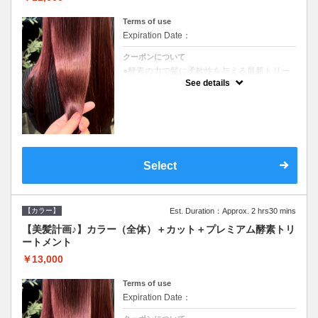
Terms of use
Expiration Date：
クーポンについて
●酵素の力で髪に柔軟性を与える最新トリー
トメント●ＳＢ込●長さ料金あり《こちらのク
See details
ーポンご利用のお客様のみ》オリジナル酵素
ミストが10%offでご購入いただけます☆
Select
【カラー】
Est. Duration：Approx. 2 hrs30 mins
【美髪計画♪】カラー（全体）＋カット＋プレミアム酵素トリ
ートメント
￥13,000
Terms of use
Expiration Date：