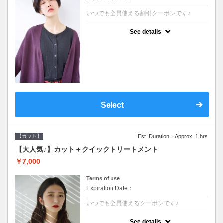
いつでも全員使える割引クーポンです♪
クーポンについて
See details
●シャンプーブロー込●オーガニッククリーム
で頭皮環境を整えリフレッシュ♪通常のシャ
ンプー台で行う気軽なスパです●＋1100でア
ロマリラックススパに変更できます♪
Select
【カット】
Est. Duration：Approx. 1 hrs
【大人気♪】カット＋クイックトリートメント
￥7,000
Terms of use
Expiration Date：
いつでも全員使えるクーポンです♪
クーポンについて
See details