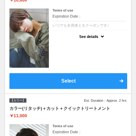
Terms of use
Expiration Date：
いつでも全員使えるクーポンです♪
クーポンについて
See details
●シャンプーブロー込●根元(3cmまで)のカラ
ーをご希望の方※グレーカラー(白髪染め)も
ＯＫ●オーガニッククリームで頭皮環境を整
えリフレッシュ●＋1100でアロマリラックス
スパに変更できます♪
Select
【カラー】
Est. Duration：Approx. 2 hrs
カラー(リタッチ)＋カット＋クイックトリートメント
￥11,000
Terms of use
Expiration Date：