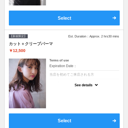
Select
【新規限定】
Est. Duration：Approx. 2 hrs30 mins
カット＋クリープパーマ
￥12,500
Terms of use
Expiration Date：
当店を初めてご来店される方
クーポンについて
See details
●シャンプーブロー込●湿熱を利用することで
通常のパーマよりダメージを軽減し、柔らか
い弾力のあるカールが実現●選べるシャンプ
ー★次回以降は早期割引で10～20%off★
Select