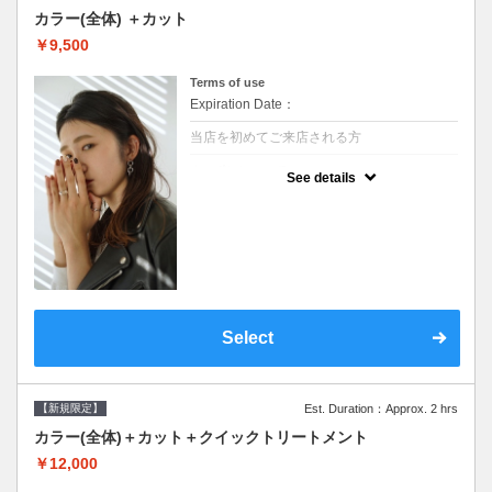
カラー(全体) ＋カット
￥9,500
Terms of use
Expiration Date：
当店を初めてご来店される方
クーポンについて
See details
●シャンプーブロー込●ロング料金あり●お客
様に似合うトレンドカラーをご提案させて頂
きます●選べるシャンプー●次回以降は早期割
引で10～20%off
Select
【新規限定】
Est. Duration：Approx. 2 hrs
カラー(全体)＋カット＋クイックトリートメント
￥12,000