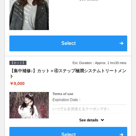
●シャンプーブロー込●濃密なＣＭＣクリーム
がダメージ部に浸透し補修するＴＲ
Select
【カット】
Est. Duration：Approx. 1 hrs30 mins
【集中補修♪】カット＋④ステップ極潤システムトリートメン
ト
￥9,000
Terms of use
Expiration Date：
いつでも全員使えるクーポンです♪
クーポンについて
See details
●シャンプーブロー込●TOKIO等の髪の内部か
ら修復し美髪へと導く最新4stepトリートメ
ント☆内側からしっかり修復したい方に♪
Select