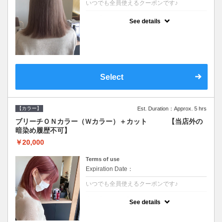
いつでも全員使えるクーポンです♪
クーポンについて
See details
●ブリーチと全体のカラーも含む２度の施術
となります●根元(リタッチ)のブリーチでも同
じ価格となります●シャンプーブロー込/ロン
グ料金あり●追いブリーチは＋3300●Ｗブリ
ーチは＋5500
Select
【カラー】
Est. Duration：Approx. 5 hrs
ブリーチＯＮカラー（Ｗカラー）＋カット 【当店外の
暗染め履歴不可】
￥20,000
Terms of use
Expiration Date：
いつでも全員使えるクーポンです♪
クーポンについて
See details
●ブリーチと全体のカラーも含む２度の施術
となります●根元(リタッチ)のブリーチでも同
じ価格となります●シャンプーブロー込/ロン