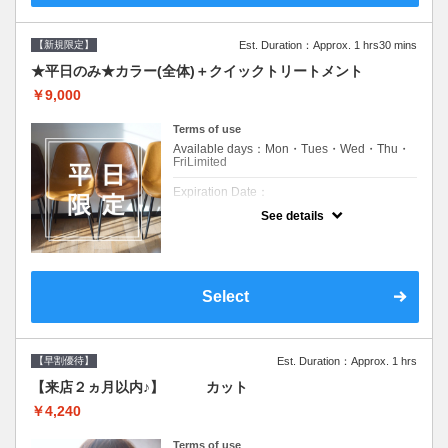
【新規限定】
Est. Duration：Approx. 1 hrs30 mins
★平日のみ★カラー(全体)＋クイックトリートメント
￥9,000
Terms of use
Available days：Mon・Tues・Wed・Thu・
FriLimited
Expiration Date：
See details
新規限定の平日のみのクーポンです★
クーポンについて
平日クーポン●シャンプーブロー込●ロング料
金あり●お客様に似合うトレンドカラーをご
Select
提案させて頂きます●選べるシャンプー付き●
次回以降は早期割引で10～20%off
【早割優待】
Est. Duration：Approx. 1 hrs
【来店２ヵ月以内♪】 カット
￥4,240
Terms of use