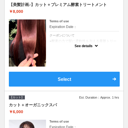
【美髪計画♪】カット＋プレミアム酵素トリートメント
￥8,000
Terms of use
Expiration Date：
クーポンについて
●酵素の力で髪に柔軟性を与える最新トリー
トメント●ＳＢ込●長さ料金あり《こちらのク
See details
ーポンご利用のお客様のみ》オリジナル酵素
ミストが10%offでご購入いただけます☆
Select
【カット】
Est. Duration：Approx. 1 hrs
カット＋オーガニックスパ
￥6,000
Terms of use
Expiration Date：