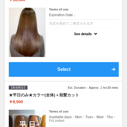
Terms of use
Expiration Date：
当店を初めてご来店される方
クーポンについて
See details
痛みの原因となるアルカリを使用しない、酸
性～弱酸性域でかける最高峰のストレート♪
痛ませたくない！ツンツンはイヤ！柔らかい
手触りにしたい！そんな方にオススメ☆※ロ
ング料金あり
Select
【新規限定】
Est. Duration：Approx. 1 hrs30 mins
★平日のみ★カラー(全体)＋前髪カット
￥8,500
Terms of use
Available days：Mon・Tues・Wed・Thu・
FriLimited