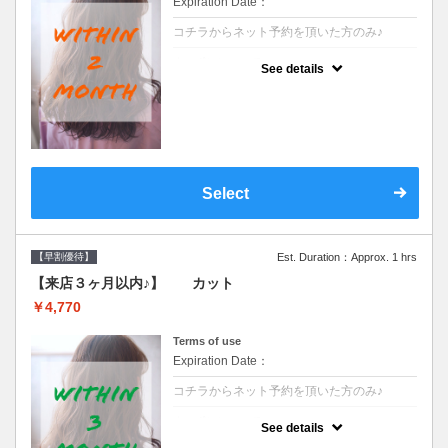
Expiration Date：
コチラからネット予約を頂いた方のみ♪
クーポンについて
See details
●前回の来店日から２ヶ月以内のお客様専用
クーポンです●シャンプーブロー込※ロング
料金→S+550 M+1100 L+1650 LL+2200
Select
【早割優待】
Est. Duration：Approx. 1 hrs
【来店３ヶ月以内♪】 カット
￥4,770
Terms of use
Expiration Date：
コチラからネット予約を頂いた方のみ♪
クーポンについて
See details
●前回の来店日から３ヶ月以内のお客様専用