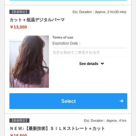
【新規限定】
Est. Duration：Approx. 2 hrs30 mins
カット＋低温デジタルパーマ
￥13,000
Terms of use
Expiration Date：
当店を初めてご来店される方
クーポンについて
See details
●シャンプーブロー込●低温なので髪の負担も
少なく、乾かすだけでも理想のスタイルに●
選べるシャンプー●次回以降は早期割引で10
～20%off
Select
【新規限定】
Est. Duration：Approx. 4 hrs
ＮＥＷ♪【最新技術】ＳＩＬＫストレート＋カット
￥18,500