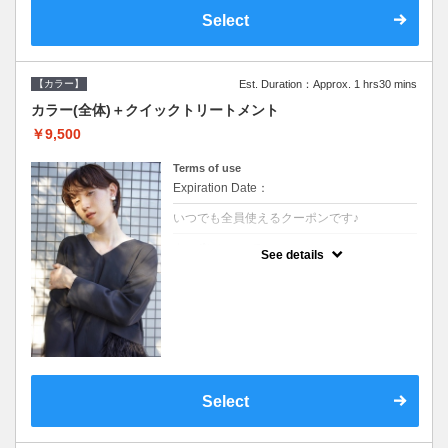
Select
【カラー】
Est. Duration：Approx. 1 hrs30 mins
カラー(全体)＋クイックトリートメント
￥9,500
Terms of use
Expiration Date：
いつでも全員使えるクーポンです♪
クーポンについて
See details
●ロング料金あり●シャンプーブロー込●濃密
なＣＭＣクリームがダメージ部に浸透し補修
するＴＲ
Select