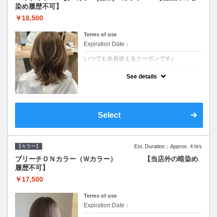
染め履歴不可】
￥18,500
Terms of use
Expiration Date：
いつでも全員使えるクーポンです♪
クーポンについて
See details
●少ない枚数で立体感と動きを演出♪カウンセ
リングもしっかり●根元のブリーチでも同じ
価格です●SB込/ロング料金あり●追いブリー
チは＋3300
Select
【カラー】
Est. Duration：Approx. 4 hrs
ブリーチＯＮカラー（Ｗカラー） 【当店外の暗染め
履歴不可】
￥17,500
Terms of use
Expiration Date：