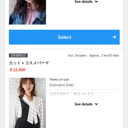
See details
●シャンプーブロー込/ロング料金あり●オー
ガニッククリームで頭皮環境を整えリフレッ
シュ♪通常のシャンプー台で行う気軽なスパ
です●＋1100でアロマリラックススパに変更
できます♪次回以降は早期割引で10～20%off
Select
【新規限定】
Est. Duration：Approx. 2 hrs30 mins
カット＋コスメパーマ
￥12,000
Terms of use
Expiration Date：
当店を初めてご来店される方
クーポンについて
See details
●シャンプーブロー込●最新の髪に優しい薬剤
を使用★外国人風のクセ毛パーマも●選べる
シャンプー★次回以降は早期割引で10～
20%off★