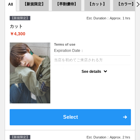
【新規限定】
【早割優待】
【カット】
【カラー】
All
【新規限定】
Est. Duration：Approx. 1 hrs
カット
￥4,300
Terms of use
Expiration Date：
当店を初めてご来店される方
クーポンについて
See details
●シャンプーブロー込●似合うスタイルをご提
案させて頂きます●次回以降は早期割引で10
～20%off
Select
【新規限定】
Est. Duration：Approx. 2 hrs