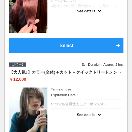
クーポンについて
●酵素の力で髪に柔軟性を与える最新トリー
トメント●ＳＢ込●長さ料金あり《こちらのク
See details
ーポンご利用のお客様のみ》オリジナル酵素
ミストが10%offでご購入いただけます☆
Select
【カラー】
Est. Duration：Approx. 2 hrs
【大人気♪】カラー(全体)＋カット＋クイックトリートメント
￥12,000
Terms of use
Expiration Date：
いつでも全員使えるクーポンです♪
クーポンについて
See details
●ロング料金あり●シャンプーブロー込●濃密
なＣＭＣクリームがダメージ部に浸透し補修
するＴＲ