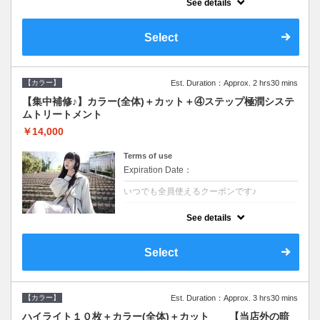
See details
●ロング料金あり●シャンプーブロー込
●TOKIO等の髪の内部から修復し美髪へと導
く最新4stepトリートメント☆内側からしっ
Select
かり修復したい方に♪
【カラー】
Est. Duration：Approx. 2 hrs30 mins
【集中補修♪】カラー(全体)＋カット＋④ステップ極潤システ
ムトリートメント
￥14,000
Terms of use
Expiration Date：
いつでも全員使えるクーポンです♪
クーポンについて
See details
●ロング料金あり●シャンプーブロー込
●TOKIO等の髪の内部から修復し美髪へと導
く最新4stepトリートメント☆内側からしっ
Select
かり修復したい方に♪
【カラー】
Est. Duration：Approx. 3 hrs30 mins
ハイライト１０枚＋カラー(全体)＋カット 【当店外の暗