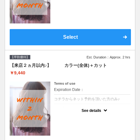
●前回の来店日から２ヶ月以内のお客様専用
クーポンです●シャンプーブロー込
Select
【早割優待】
Est. Duration：Approx. 2 hrs
【来店２ヵ月以内♪】 カラー(全体)＋カット
￥9,440
Terms of use
Expiration Date：
コチラからネット予約を頂いた方のみ♪
クーポンについて
See details
●前回の来店日から２ヶ月以内のお客様専用
クーポンです●シャンプーブロー込※ロング
料金→S+550 M+1100 L+1650 LL+2200