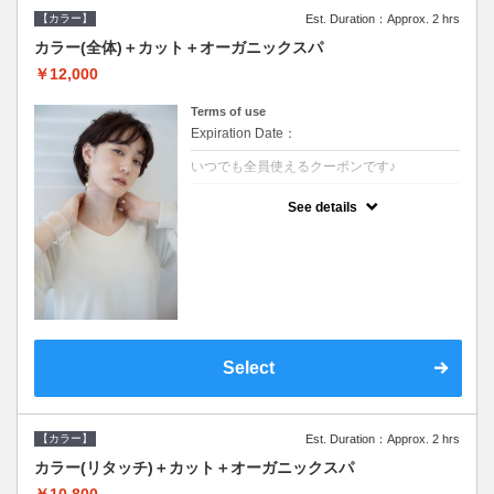
【カラー】
Est. Duration：Approx. 2 hrs
カラー(全体)＋カット＋オーガニックスパ
￥12,000
Terms of use
Expiration Date：
いつでも全員使えるクーポンです♪
クーポンについて
See details
●ロング料金あり●シャンプーブロー込●オー
ガニッククリームで頭皮環境を整えリフレッ
シュ♪通常のシャンプー台で行う気軽なスパ
です●＋1100でアロマリラックススパに変更
できます♪
Select
【カラー】
Est. Duration：Approx. 2 hrs
カラー(リタッチ)＋カット＋オーガニックスパ
￥10,800