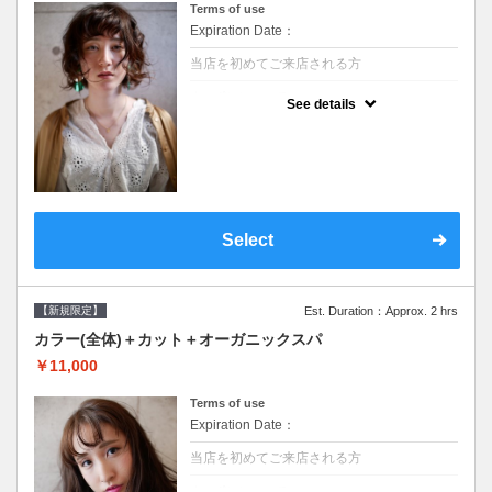
Terms of use
Expiration Date：
当店を初めてご来店される方
クーポンについて
See details
●シャンプーブロー込/ロング料金あり●濃密
なＣＭＣクリームがダメージ部に浸透し補修
するＴＲ●次回以降は早期割引で10～20%off
Select
【新規限定】
Est. Duration：Approx. 2 hrs
カラー(全体)＋カット＋オーガニックスパ
￥11,000
Terms of use
Expiration Date：
当店を初めてご来店される方
クーポンについて