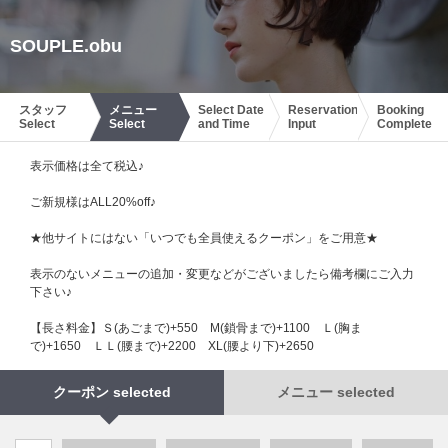
SOUPLE.obu
スタッフ
メニュー
Select Date
Reservation
Booking
Select
Select
and Time
Input
Complete
表示価格は全て税込♪
ご新規様はALL20%off♪
★他サイトにはない「いつでも全員使えるクーポン」をご用意★
表示のないメニューの追加・変更などがございましたら備考欄にご入力
下さい♪
【長さ料金】Ｓ(あごまで)+550 М(鎖骨まで)+1100 Ｌ(胸ま
で)+1650 ＬＬ(腰まで)+2200 XL(腰より下)+2650
クーポン selected
メニュー selected