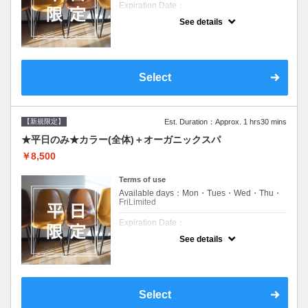
Expiration Date：
See details
新規限定の平日のみのクーポンです★
クーポンについて
平日クーポン●シャンプーブロー込●ロング料
金あり●お客様に似合うトレンドカラーをご
Select
提案させて頂きます●選べるシャンプー付き●
次回以降は早期割引で10～20%off
【新規限定】
Est. Duration：Approx. 1 hrs30 mins
★平日のみ★カラー(全体)＋オーガニックスパ
￥8,500
Terms of use
Available days：Mon・Tues・Wed・Thu・
FriLimited
Expiration Date：
See details
新規限定の平日のみのクーポンです★
クーポンについて
平日クーポン●シャンプーブロー込●ロング料
金あり●お客様に似合うトレンドカラーをご
Select
提案させて頂きます●選べるシャンプー付き●
次回以降は早期割引で10～20%off