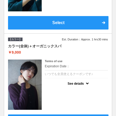
Select
【カラー】
Est. Duration：Approx. 1 hrs30 mins
カラー(全体)＋オーガニックスパ
￥9,000
Terms of use
Expiration Date：
いつでも全員使えるクーポンです♪
クーポンについて
See details
●ロング料金あり ●シャンプーブロー込●オ
ーガニッククリームで頭皮環境を整えリフレ
ッシュ♪通常のシャンプー台で行う気軽なス
パです●＋1100でアロマリラックススパに変
更できます♪