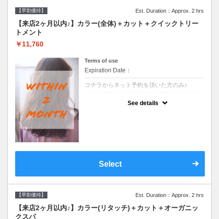
【早割優待】
Est. Duration：Approx. 2 hrs
【来店2ヶ月以内♪】カラー(全体)＋カット＋クイックトリー
トメント
￥11,760
Terms of use
Expiration Date：
コチラからネット予約を頂いた方のみ♪
クーポンについて
See details
●前回の来店日から２ヶ月以内のお客様専用
クーポンです●シャンプーブロー込※ロング
料金→S+550 M+1100 L+1650 LL+2200
Select
【早割優待】
Est. Duration：Approx. 2 hrs
【来店2ヶ月以内♪】カラー(リタッチ)＋カット＋オーガニッ
クスパ