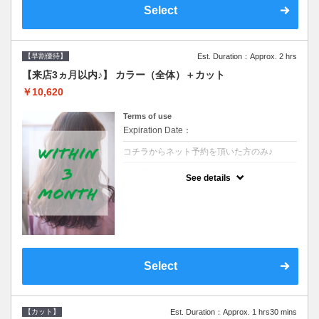
Select
【早割優待】
Est. Duration：Approx. 2 hrs
【来店3ヵ月以内♪】 カラー（全体）＋カット
￥10,620
Terms of use
Expiration Date：
コチラからネット予約を頂いた方のみ♪
クーポンについて
See details
●前回の来店日から３ヶ月以内のお客様専用
クーポンです●シャンプーブロー込※ロング
料金→S+550 M+1100 L+1650 LL+2200
Select
【カット】
Est. Duration：Approx. 1 hrs30 mins