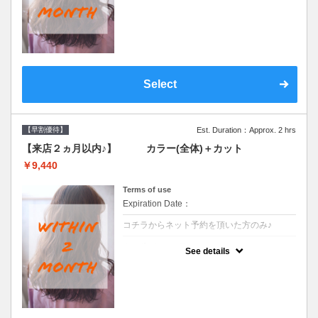
●前回の来店日から２ヶ月以内のお客様専用
クーポンです●シャンプーブロー込
Select
【早割優待】
Est. Duration：Approx. 2 hrs
【来店２ヵ月以内♪】 カラー(全体)＋カット
￥9,440
Terms of use
Expiration Date：
コチラからネット予約を頂いた方のみ♪
クーポンについて
See details
●前回の来店日から２ヶ月以内のお客様専用
クーポンです●シャンプーブロー込※ロング
料金→S+550 M+1100 L+1650 LL+2200