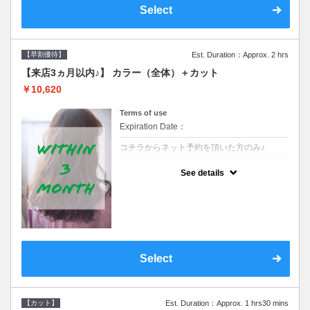
Select
【早割優待】
Est. Duration：Approx. 2 hrs
【来店3ヵ月以内♪】 カラー（全体）＋カット
￥10,620
Terms of use
Expiration Date：
コチラからネット予約を頂いた方のみ♪
クーポンについて
See details
●前回の来店日から３ヶ月以内のお客様専用
クーポンです●シャンプーブロー込※ロング
料金→S+550 M+1100 L+1650 LL+2200
Select
【カット】
Est. Duration：Approx. 1 hrs30 mins