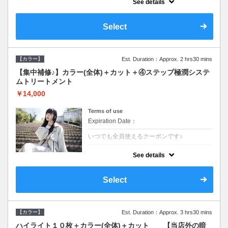
See details
●ロング料金あり●シャンプーブロー込
●TOKIO等の髪の内部から修復し美髪へと導
く最新4stepトリートメント☆内側からしっ
Select
かり修復したい方に♪
【カラー】
Est. Duration：Approx. 2 hrs30 mins
【集中補修♪】カラー(全体)＋カット＋④ステップ極潤システ
ムトリートメント
￥14,000
Terms of use
Expiration Date：
いつでも全員使えるクーポンです♪
クーポンについて
See details
●ロング料金あり●シャンプーブロー込
●TOKIO等の髪の内部から修復し美髪へと導
く最新4stepトリートメント☆内側からしっ
Select
かり修復したい方に♪
【カラー】
Est. Duration：Approx. 3 hrs30 mins
ハイライト１０枚＋カラー(全体)＋カット 【当店外の暗