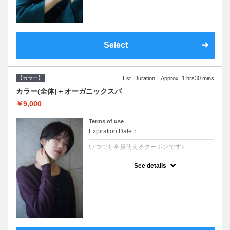
Select
【カラー】
Est. Duration：Approx. 1 hrs30 mins
カラー(全体)＋オーガニックスパ
￥9,000
Terms of use
Expiration Date：
いつでも全員使えるクーポンです♪
クーポンについて
See details
●ロング料金あり ●シャンプーブロー込●オ
ーガニッククリームで頭皮環境を整えリフレ
ッシュ♪通常のシャンプー台で行う気軽なス
パです●＋1100でアロマリラックススパに変
更できます♪