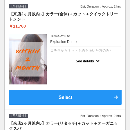
【早割優待】
Est. Duration：Approx. 2 hrs
【来店2ヶ月以内♪】カラー(全体)＋カット＋クイックトリー
トメント
￥11,760
Terms of use
Expiration Date：
コチラからネット予約を頂いた方のみ♪
クーポンについて
See details
●前回の来店日から２ヶ月以内のお客様専用
クーポンです●シャンプーブロー込※ロング
料金→S+550 M+1100 L+1650 LL+2200
Select
【早割優待】
Est. Duration：Approx. 2 hrs
【来店2ヶ月以内♪】カラー(リタッチ)＋カット＋オーガニッ
クスパ