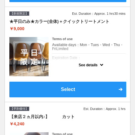
【新規限定】
Est. Duration：Approx. 1 hrs30 mins
★平日のみ★カラー(全体)＋クイックトリートメント
￥9,000
Terms of use
Available days：Mon・Tues・Wed・Thu・
FriLimited
Expiration Date：
See details
新規限定の平日のみのクーポンです★
クーポンについて
平日クーポン●シャンプーブロー込●ロング料
金あり●お客様に似合うトレンドカラーをご
Select
提案させて頂きます●選べるシャンプー付き●
次回以降は早期割引で10～20%off
【早割優待】
Est. Duration：Approx. 1 hrs
【来店２ヵ月以内♪】 カット
￥4,240
Terms of use