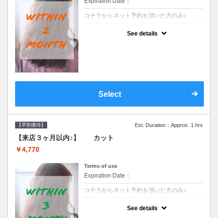
Expiration Date：
コチラからネット予約を頂いた方のみ♪
クーポンについて
See details
●前回の来店日から２ヶ月以内のお客様専用
クーポンです●シャンプーブロー込※ロング
料金→S+550 M+1100 L+1650 LL+2200
Select
【早割優待】
Est. Duration：Approx. 1 hrs
【来店３ヶ月以内♪】 カット
￥4,770
Terms of use
Expiration Date：
コチラからネット予約を頂いた方のみ♪
クーポンについて
See details
●前回の来店日から３ヶ月以内のお客様専用