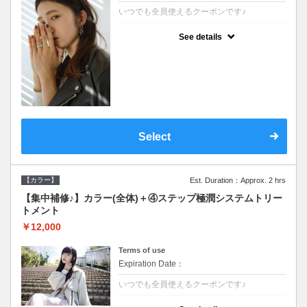
いつでも全員使えるクーポンです♪
クーポンについて
See details
●シャンプーブロー込●根元(3cmまで)のカラ
ーをご希望の方※グレーカラー(白髪染め)も
ＯＫ●濃密なＣＭＣクリームがダメージ部に
浸透し補修するＴＲ
Select
【カラー】
Est. Duration：Approx. 2 hrs
【集中補修♪】カラー(全体)＋④ステップ極潤システムトリー
トメント
￥12,000
Terms of use
Expiration Date：
いつでも全員使えるクーポンです♪
クーポンについて