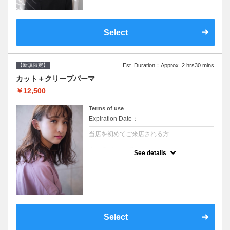
Select
【新規限定】
Est. Duration：Approx. 2 hrs30 mins
カット＋クリープパーマ
￥12,500
Terms of use
Expiration Date：
当店を初めてご来店される方
クーポンについて
See details
●シャンプーブロー込●湿熱を利用することで
通常のパーマよりダメージを軽減し、柔らか
い弾力のあるカールが実現●選べるシャンプ
ー★次回以降は早期割引で10～20%off★
Select