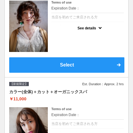
Terms of use
Expiration Date：
当店を初めてご来店される方
クーポンについて
See details
●シャンプーブロー込/ロング料金あり●濃密
なＣＭＣクリームがダメージ部に浸透し補修
するＴＲ●次回以降は早期割引で10～20%off
Select
【新規限定】
Est. Duration：Approx. 2 hrs
カラー(全体)＋カット＋オーガニックスパ
￥11,000
Terms of use
Expiration Date：
当店を初めてご来店される方
クーポンについて