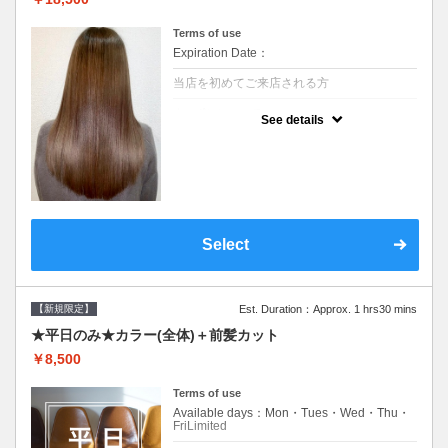
Terms of use
Expiration Date：
当店を初めてご来店される方
クーポンについて
See details
痛みの原因となるアルカリを使用しない、酸
性～弱酸性域でかける最高峰のストレート♪
痛ませたくない！ツンツンはイヤ！柔らかい
手触りにしたい！そんな方にオススメ☆※ロ
ング料金あり
Select
【新規限定】
Est. Duration：Approx. 1 hrs30 mins
★平日のみ★カラー(全体)＋前髪カット
￥8,500
Terms of use
Available days：Mon・Tues・Wed・Thu・
FriLimited