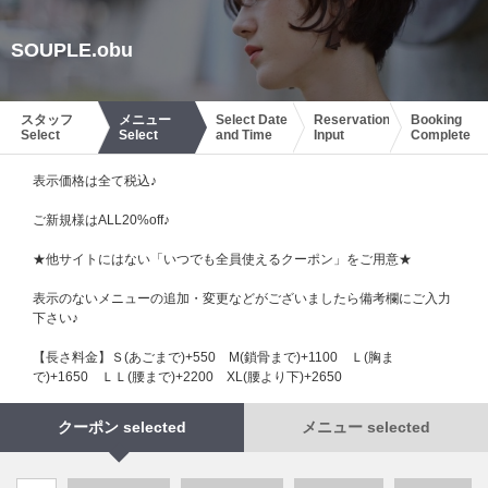
SOUPLE.obu
スタッフ
メニュー
Select Date
Reservation
Booking
Select
Select
and Time
Input
Complete
表示価格は全て税込♪
ご新規様はALL20%off♪
★他サイトにはない「いつでも全員使えるクーポン」をご用意★
表示のないメニューの追加・変更などがございましたら備考欄にご入力
下さい♪
【長さ料金】Ｓ(あごまで)+550 М(鎖骨まで)+1100 Ｌ(胸ま
で)+1650 ＬＬ(腰まで)+2200 XL(腰より下)+2650
クーポン selected
メニュー selected