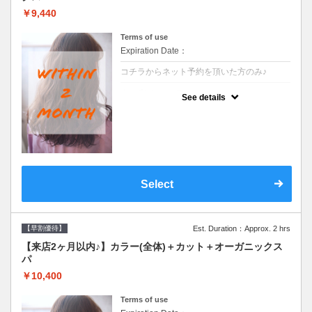
￥9,440
Terms of use
Expiration Date：
コチラからネット予約を頂いた方のみ♪
クーポンについて
See details
●前回の来店日から２ヶ月以内のお客様専用
クーポンです●シャンプーブロー込
Select
【早割優待】
Est. Duration：Approx. 2 hrs
【来店2ヶ月以内♪】カラー(全体)＋カット＋オーガニックス
パ
￥10,400
Terms of use