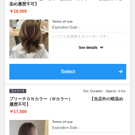
染め履歴不可】
￥18,500
Terms of use
Expiration Date：
いつでも全員使えるクーポンです♪
クーポンについて
See details
●少ない枚数で立体感と動きを演出♪カウンセ
リングもしっかり●根元のブリーチでも同じ
価格です●SB込/ロング料金あり●追いブリー
チは＋3300
Select
【カラー】
Est. Duration：Approx. 4 hrs
ブリーチＯＮカラー（Ｗカラー） 【当店外の暗染め
履歴不可】
￥17,500
Terms of use
Expiration Date：