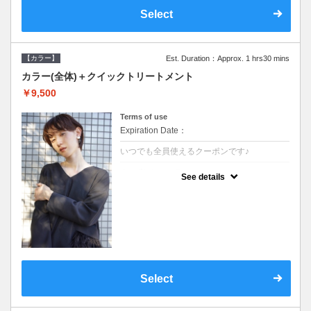
Select
【カラー】
Est. Duration：Approx. 1 hrs30 mins
カラー(全体)＋クイックトリートメント
￥9,500
Terms of use
Expiration Date：
いつでも全員使えるクーポンです♪
クーポンについて
See details
●ロング料金あり●シャンプーブロー込●濃密
なＣＭＣクリームがダメージ部に浸透し補修
するＴＲ
Select