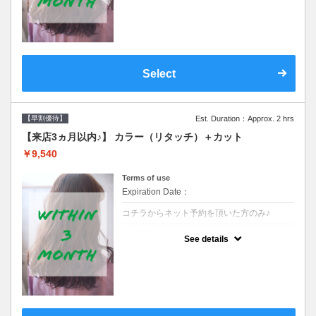
クーポンです●シャンプーブロー込
Select
【早割優待】
Est. Duration：Approx. 2 hrs
【来店3ヵ月以内♪】 カラー（リタッチ）＋カット
￥9,540
Terms of use
Expiration Date：
コチラからネット予約を頂いた方のみ♪
クーポンについて
See details
●前回の来店日から３ヶ月以内のお客様専用
クーポンです●シャンプーブロー込