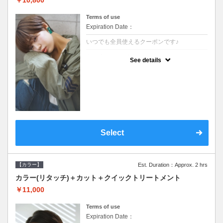
Terms of use
Expiration Date：
いつでも全員使えるクーポンです♪
クーポンについて
See details
●シャンプーブロー込●根元(3cmまで)のカラ
ーをご希望の方※グレーカラー(白髪染め)も
ＯＫ●オーガニッククリームで頭皮環境を整
えリフレッシュ●＋1100でアロマリラックス
スパに変更できます♪
Select
【カラー】
Est. Duration：Approx. 2 hrs
カラー(リタッチ)＋カット＋クイックトリートメント
￥11,000
Terms of use
Expiration Date：