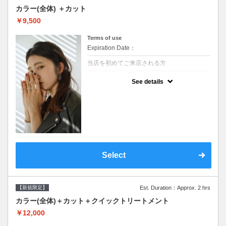
カラー(全体) ＋カット
￥9,500
Terms of use
Expiration Date：
当店を初めてご来店される方
クーポンについて
See details
●シャンプーブロー込●ロング料金あり●お客
様に似合うトレンドカラーをご提案させて頂
きます●選べるシャンプー●次回以降は早期割
引で10～20%off
Select
【新規限定】
Est. Duration：Approx. 2 hrs
カラー(全体)＋カット＋クイックトリートメント
￥12,000