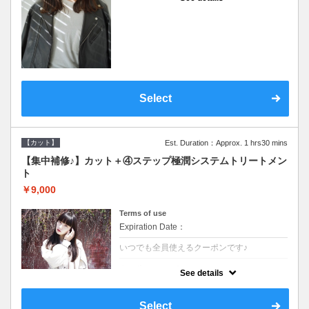
●シャンプーブロー込●濃密なＣＭＣクリーム
がダメージ部に浸透し補修するＴＲ
Select
【カット】
Est. Duration：Approx. 1 hrs30 mins
【集中補修♪】カット＋④ステップ極潤システムトリートメン
ト
￥9,000
Terms of use
Expiration Date：
いつでも全員使えるクーポンです♪
クーポンについて
See details
●シャンプーブロー込●TOKIO等の髪の内部か
ら修復し美髪へと導く最新4stepトリートメ
ント☆内側からしっかり修復したい方に♪
Select