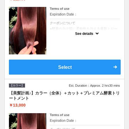
Terms of use
Expiration Date：
クーポンについて
●酵素の力で髪に柔軟性を与える最新トリー
トメント●ＳＢ込●長さ料金あり《こちらのク
See details
ーポンご利用のお客様のみ》オリジナル酵素
ミストが10%offでご購入いただけます☆
Select
【カラー】
Est. Duration：Approx. 2 hrs30 mins
【美髪計画♪】カラー（全体）＋カット＋プレミアム酵素トリ
ートメント
￥13,000
Terms of use
Expiration Date：