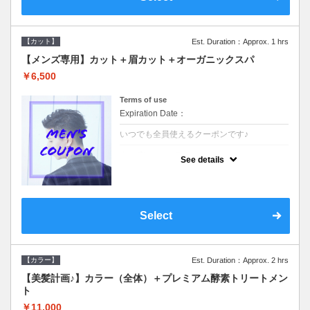
【カット】
Est. Duration：Approx. 1 hrs
【メンズ専用】カット＋眉カット＋オーガニックスパ
￥6,500
Terms of use
Expiration Date：
いつでも全員使えるクーポンです♪
クーポンについて
See details
●メンズ専用クーポン●シャンプースタイリン
グ込●オーガニッククリームで頭皮環境を整
えリフレッシュ♪通常のシャンプー台で行う
気軽なスパです☆
Select
【カラー】
Est. Duration：Approx. 2 hrs
【美髪計画♪】カラー（全体）＋プレミアム酵素トリートメン
ト
￥11,000