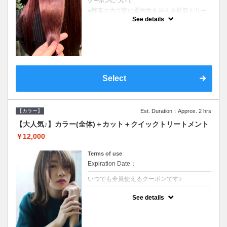
クーポンについて
●酵素の力で髪に柔軟性を与える最新トリー
トメント●ＳＢ込●長さ料金あり《こちらのク
See details
ーポンご利用のお客様のみ》オリジナル酵素
ミストが10%offでご購入いただけます☆
Select
【カラー】
Est. Duration：Approx. 2 hrs
【大人気♪】カラー(全体)＋カット＋クイックトリートメント
￥12,000
Terms of use
Expiration Date：
いつでも全員使えるクーポンです♪
クーポンについて
See details
●ロング料金あり●シャンプーブロー込●濃密
なＣＭＣクリームがダメージ部に浸透し補修
するＴＲ