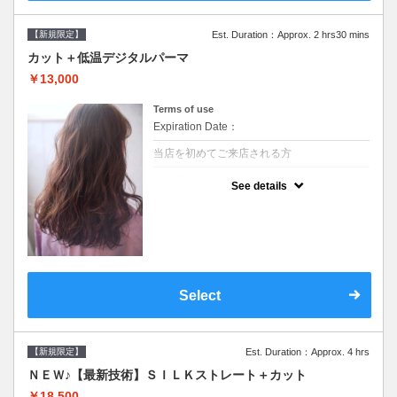
【新規限定】
Est. Duration：Approx. 2 hrs30 mins
カット＋低温デジタルパーマ
￥13,000
Terms of use
Expiration Date：
当店を初めてご来店される方
クーポンについて
See details
●シャンプーブロー込●低温なので髪の負担も
少なく、乾かすだけでも理想のスタイルに●
選べるシャンプー●次回以降は早期割引で10
～20%off
Select
【新規限定】
Est. Duration：Approx. 4 hrs
ＮＥＷ♪【最新技術】ＳＩＬＫストレート＋カット
￥18,500