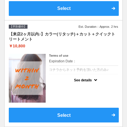
Select
【早割優待】
Est. Duration：Approx. 2 hrs
【来店2ヶ月以内♪】カラー(リタッチ)＋カット＋クイックト
リートメント
￥10,800
Terms of use
Expiration Date：
コチラからネット予約を頂いた方のみ♪
クーポンについて
See details
●前回の来店日から２ヶ月以内のお客様専用
クーポンです●シャンプーブロー込
Select