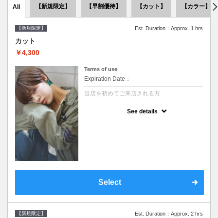
【新規限定】
【早割優待】
【カット】
【カラー】
All
【新規限定】
Est. Duration：Approx. 1 hrs
カット
￥4,300
Terms of use
Expiration Date：
当店を初めてご来店される方
クーポンについて
See details
●シャンプーブロー込●似合うスタイルをご提
案させて頂きます●次回以降は早期割引で10
～20%off
Select
【新規限定】
Est. Duration：Approx. 2 hrs