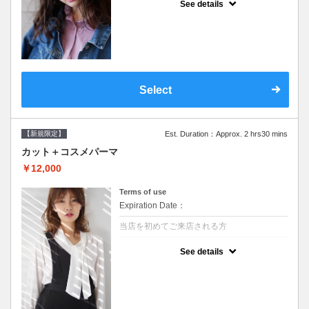
See details
●シャンプーブロー込/ロング料金あり●オー
ガニッククリームで頭皮環境を整えリフレッ
シュ♪通常のシャンプー台で行う気軽なスパ
です●＋1100でアロマリラックススパに変更
できます♪次回以降は早期割引で10～20%off
Select
【新規限定】
Est. Duration：Approx. 2 hrs30 mins
カット＋コスメパーマ
￥12,000
Terms of use
Expiration Date：
当店を初めてご来店される方
クーポンについて
See details
●シャンプーブロー込●最新の髪に優しい薬剤
を使用★外国人風のクセ毛パーマも●選べる
シャンプー★次回以降は早期割引で10～
20%off★