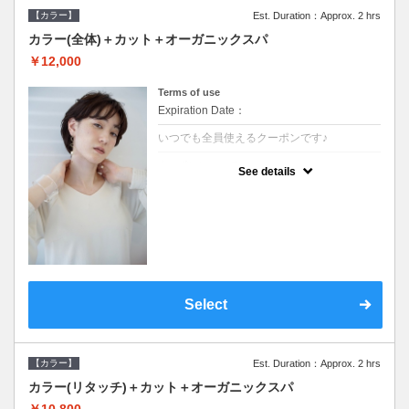
【カラー】
Est. Duration：Approx. 2 hrs
カラー(全体)＋カット＋オーガニックスパ
￥12,000
Terms of use
Expiration Date：
いつでも全員使えるクーポンです♪
クーポンについて
See details
●ロング料金あり●シャンプーブロー込●オー
ガニッククリームで頭皮環境を整えリフレッ
シュ♪通常のシャンプー台で行う気軽なスパ
です●＋1100でアロマリラックススパに変更
できます♪
Select
【カラー】
Est. Duration：Approx. 2 hrs
カラー(リタッチ)＋カット＋オーガニックスパ
￥10,800