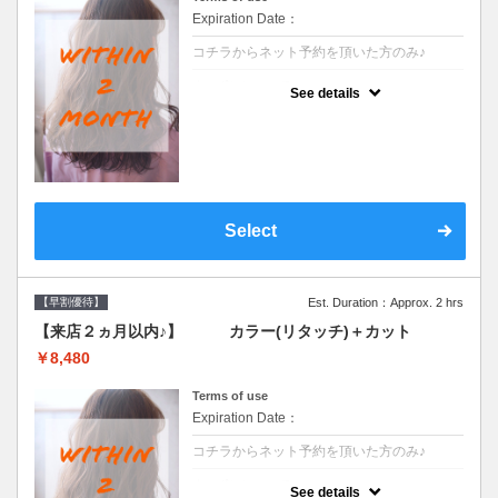
Expiration Date：
コチラからネット予約を頂いた方のみ♪
クーポンについて
See details
●前回の来店日から２ヶ月以内のお客様専用
クーポンです●シャンプーブロー込
Select
【早割優待】
Est. Duration：Approx. 2 hrs
【来店２ヵ月以内♪】 カラー(リタッチ)＋カット
￥8,480
Terms of use
Expiration Date：
コチラからネット予約を頂いた方のみ♪
クーポンについて
See details