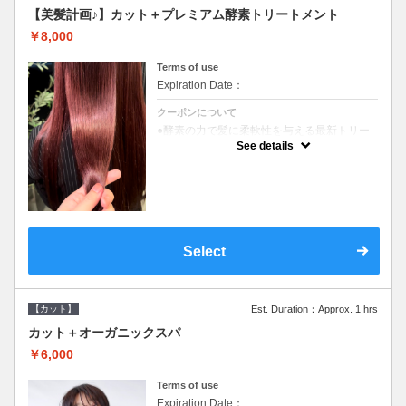
【美髪計画♪】カット＋プレミアム酵素トリートメント
￥8,000
Terms of use
Expiration Date：
クーポンについて
●酵素の力で髪に柔軟性を与える最新トリー
トメント●ＳＢ込●長さ料金あり《こちらのク
See details
ーポンご利用のお客様のみ》オリジナル酵素
ミストが10%offでご購入いただけます☆
Select
【カット】
Est. Duration：Approx. 1 hrs
カット＋オーガニックスパ
￥6,000
Terms of use
Expiration Date：