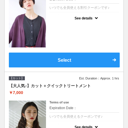
いつでも全員使える割引クーポンです♪
クーポンについて
See details
●シャンプーブロー込●オーガニッククリーム
で頭皮環境を整えリフレッシュ♪通常のシャ
ンプー台で行う気軽なスパです●＋1100でア
ロマリラックススパに変更できます♪
Select
【カット】
Est. Duration：Approx. 1 hrs
【大人気♪】カット＋クイックトリートメント
￥7,000
Terms of use
Expiration Date：
いつでも全員使えるクーポンです♪
クーポンについて
See details