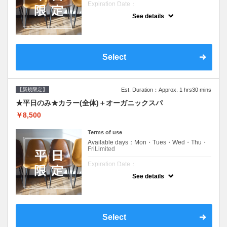
Expiration Date：
See details
新規限定の平日のみのクーポンです★
クーポンについて
平日クーポン●シャンプーブロー込●ロング料
金あり●お客様に似合うトレンドカラーをご
Select
提案させて頂きます●選べるシャンプー付き●
次回以降は早期割引で10～20%off
【新規限定】
Est. Duration：Approx. 1 hrs30 mins
★平日のみ★カラー(全体)＋オーガニックスパ
￥8,500
Terms of use
Available days：Mon・Tues・Wed・Thu・
FriLimited
Expiration Date：
See details
新規限定の平日のみのクーポンです★
クーポンについて
平日クーポン●シャンプーブロー込●ロング料
金あり●お客様に似合うトレンドカラーをご
Select
提案させて頂きます●選べるシャンプー付き●
次回以降は早期割引で10～20%off