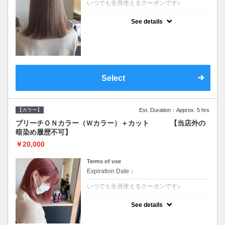
いつでも全員使えるクーポンです♪
クーポンについて
See details
●ブリーチと全体のカラーも含む２度の施術
となります●根元(リタッチ)のブリーチでも同
じ価格となります●シャンプーブロー込/ロン
グ料金あり●追いブリーチは＋3300●Ｗブリ
ーチは＋5500
Select
【カラー】
Est. Duration：Approx. 5 hrs
ブリーチＯＮカラー（Ｗカラー）＋カット 【当店外の
暗染め履歴不可】
￥20,000
Terms of use
Expiration Date：
いつでも全員使えるクーポンです♪
クーポンについて
See details
●ブリーチと全体のカラーも含む２度の施術
となります●根元(リタッチ)のブリーチでも同
じ価格となります●シャンプーブロー込/ロン