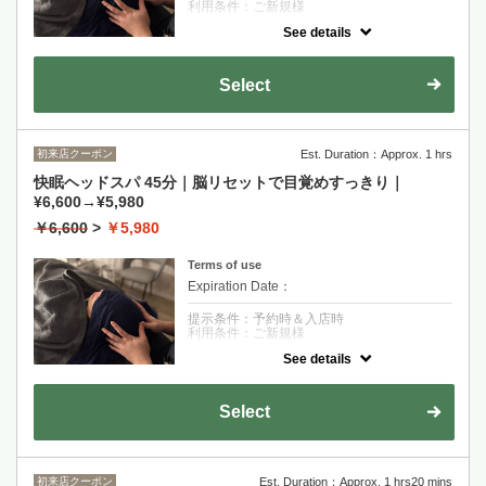
利用条件：ご新規様
See details
クーポンについて
ヘッドスパ30分のクイックコースです！お着
替え不要、男女におすすめです♪隙間時間、
Select
お仕事帰りにすっきりしませんか？
初来店クーポン
Est. Duration：Approx. 1 hrs
快眠ヘッドスパ 45分｜脳リセットで目覚めすっきり｜
¥6,600→¥5,980
￥6,600
>
￥5,980
Terms of use
Expiration Date：
提示条件：予約時＆入店時
利用条件：ご新規様
See details
クーポンについて
極上のヘッドスパ45分。心地の良い寝落ちを
体験してください♪
Select
初来店クーポン
Est. Duration：Approx. 1 hrs20 mins