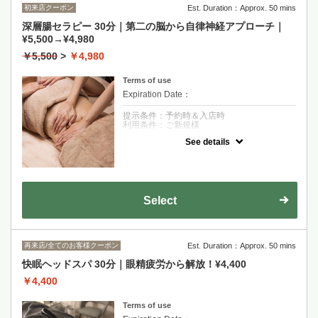
初来店クーポン
Est. Duration：Approx. 50 mins
深層腸セラピー 30分｜第二の脳から自律神経アプローチ｜
¥5,500→¥4,980
￥5,500
>
￥4,980
Terms of use
Expiration Date：
提示条件：予約時＆入店時
利用条件：ご新規様
See details
クーポンについて
腹部の緊張を解くことで深い腹式呼吸を可能
にし副交感神経を優位にします 。幸せホルモ
ン（セロトニン）の分泌を促し内側から眠れ
る環境を作ります 。※オイルを使用します。
Select
再来店/全てのお客様クーポン
Est. Duration：Approx. 50 mins
快眠ヘッドスパ 30分｜眼精疲労から解放！¥4,400
￥4,400
Terms of use