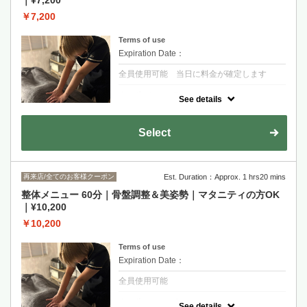
｜¥7,200
￥7,200
Terms of use
Expiration Date：
全員使用可能 当日に料金が確定します
クーポンについて
See details
疲れを根本改善したい！整体ならではの筋
肉、骨格を見定め、お悩みに合わせた特別メ
ニュー♪妊娠中の方もOKです！※妊娠5ヶ月
Select
(安定期)～9ヶ月(臨月前)、産後3ヶ月～の方
のみになります。
再来店/全てのお客様クーポン
Est. Duration：Approx. 1 hrs20 mins
整体メニュー 60分｜骨盤調整＆美姿勢｜マタニティの方OK
｜¥10,200
￥10,200
Terms of use
Expiration Date：
全員使用可能
クーポンについて
See details