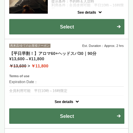
提示条件：予約時＆入店時
利用条件：全員使用可能 平日10時～16時限
定
See details
クーポンについて
ヘッドスパ×ボディケア（揉みほぐし）で一
Select
気に回復！夕方の予定前にリフレッシュタイ
ムを♪通常メニューよりお得です♪
再来店/全てのお客様クーポン
Est. Duration：Approx. 2 hrs
【平日早割！】アロマ60+ヘッドスパ30｜90分
¥13,600→¥11,800
￥13,600
>
￥11,800
Terms of use
Expiration Date：
全員利用可能 平日10時～16時限定
クーポンについて
See details
ヘッドスパ×アロマトリートメントで贅沢な時間を！夕方の予定前にリ
フレッシュタイムを♪通常メニューよりお得です♪
Select