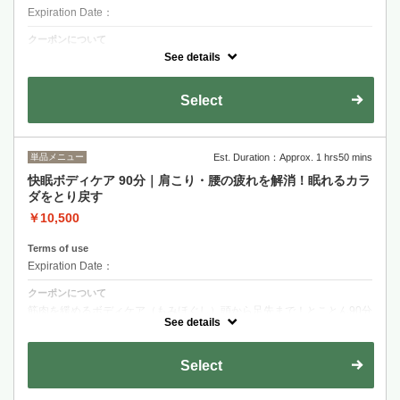
Expiration Date：
クーポンについて
筋肉を緩めるボディケア（もみほぐし）60分！頭から足先まで！
See details
Select
単品メニュー
Est. Duration：Approx. 1 hrs50 mins
快眠ボディケア 90分｜肩こり・腰の疲れを解消！眠れるカラ
ダをとり戻す
￥10,500
Terms of use
Expiration Date：
クーポンについて
筋肉を緩めるボディケア（もみほぐし）頭から足先まで！とことん90分
の贅沢な時間を。
See details
Select