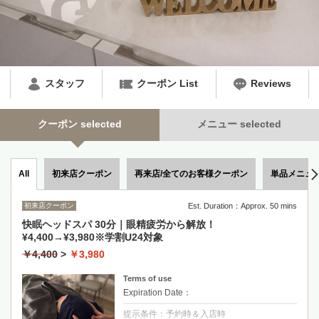
スタッフ
クーポン List
Reviews
クーポン selected
メニュー selected
初来店クーポン
再来店/全てのお客様クーポン
単品メニュ
All
初来店クーポン
Est. Duration：Approx. 50 mins
快眠ヘッドスパ 30分｜眼精疲労から解放！
¥4,400→¥3,980※学割U24対象
￥4,400
>
￥3,980
Terms of use
Expiration Date：
提示条件：予約時＆入店時