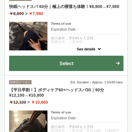
快眠ヘッドスパ 60分｜極上の寝落ち体験！¥8,800→¥7,980
￥8,800
>
￥7,980
Terms of use
Expiration Date：
提示条件：予約時＆入店時
利用条件：ご新規様
See details
クーポンについて
60分間の極上の入眠体験。デコルテ周りもほ
ぐすことで、疲れにくい身体づくりを目指し
Select
ます。
初来店クーポン
Est. Duration：Approx. 1 hrs50 mins
【平日早割！】ボディケア60+ヘッドスパ30｜90分
¥12,100→¥10,800
￥12,100
>
￥10,800
Terms of use
Expiration Date：
提示条件：予約時＆入店時
利用条件：ご新規様 平日10時～16時限定