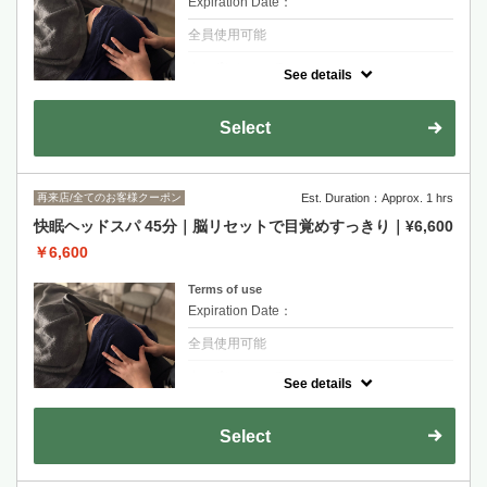
Expiration Date：
全員使用可能
クーポンについて
See details
ヘッドスパ30分のクイックコースです！お着
替え不要、男女におすすめです♪隙間時間、
お仕事帰りにすっきりしませんか？
Select
再来店/全てのお客様クーポン
Est. Duration：Approx. 1 hrs
快眠ヘッドスパ 45分｜脳リセットで目覚めすっきり｜¥6,600
￥6,600
Terms of use
Expiration Date：
全員使用可能
クーポンについて
See details
極上のヘッドスパ45分。心地の良い寝落ちを
体験してください♪
Select