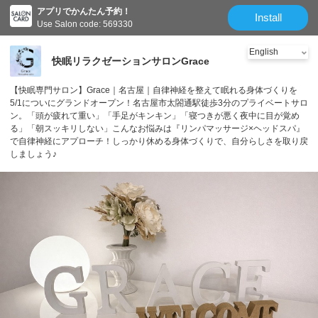
アプリでかんたん予約！
Install
Use Salon code: 569330
快眠リラクゼーションサロンGrace
【快眠専門サロン】Grace｜名古屋｜自律神経を整えて眠れる身体づくりを
5/1についにグランドオープン！名古屋市太閤通駅徒歩3分のプライベートサロ
ン。「頭が疲れて重い」「手足がキンキン」「寝つきが悪く夜中に目が覚め
る」「朝スッキリしない」こんなお悩みは『リンパマッサージ×ヘッドスパ』
で自律神経にアプローチ！しっかり休める身体づくりで、自分らしさを取り戻
しましょう♪