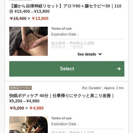
【腸から自律神経リセット】アロマ80＋腸セラピー30｜110
分 ¥15,400→¥13,800
￥15,400
>
￥13,800
Terms of use
Expiration Date：
提示条件：予約時＆入店時
利用条件：ご新規様
See details
クーポンについて
第2の脳である腸を整える＋全身の滞りを押
し流すアロマトリートメントの相性抜群コー
Select
スです！※オイルを使用します。
初来店クーポン
Est. Duration：Approx. 1 hrs
快眠ボディケア 40分｜仕事帰りにサクッと肩こり改善｜
¥5,200→¥4,980
￥5,200
>
￥4,980
Terms of use
Expiration Date：
提示条件：予約時＆入店時