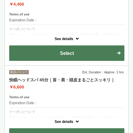
￥4,400
Terms of use
Expiration Date：
クーポンについて
極上のヘッドスパのクイックコースです。お着替え不要（ご用意ござい
ます！）お仕事帰りや、すぐにすっきりしたい方へおすすめです♪
See details
Select
単品メニュー
Est. Duration：Approx. 1 hrs
快眠ヘッドスパ 45分｜首・肩・頭皮まるごとスッキリ｜
￥6,600
Terms of use
Expiration Date：
クーポンについて
首肩まですっきりしたい方へ♪心地よい寝落ちを体験してください！お
着替え不要です♪
See details