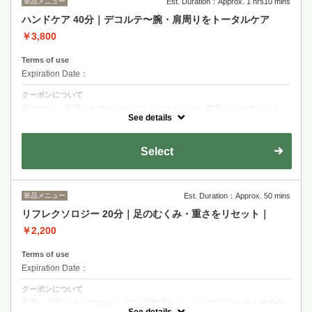
単品メニュー
Est. Duration：Approx. 1 hrs10 mins
ハンドケア 40分｜デコルテ〜腕・肩周りをトータルケア
￥3,800
Terms of use
Expiration Date：
クーポンについて
手のひら～肩周りまでしっかりほぐします。つい猫背になってしまう、
巻き肩が気になる方へ。※オイルを使用します。
See details
Select
単品メニュー
Est. Duration：Approx. 50 mins
リフレクソロジー 20分｜足のむくみ・重さをリセット｜
￥2,200
Terms of use
Expiration Date：
クーポンについて
足裏～足首メインのコースです♪反射区をしっかりアプローチ！体の内