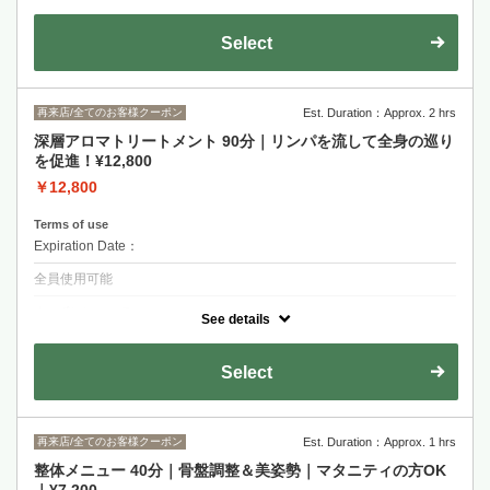
当店イチオシの深層アロマトリートメントのお試し60分コースです！迷
われている方は是非ご選択くださいませ♪
Select
再来店/全てのお客様クーポン
Est. Duration：Approx. 2 hrs
深層アロマトリートメント 90分｜リンパを流して全身の巡り
を促進！¥12,800
￥12,800
Terms of use
Expiration Date：
全員使用可能
クーポンについて
See details
リンパに優しくアプローチして、自律神経を整えます。頭からつま先ま
で、老廃物をしっかり押し流して、心身ともにリラックス♪
Select
再来店/全てのお客様クーポン
Est. Duration：Approx. 1 hrs
整体メニュー 40分｜骨盤調整＆美姿勢｜マタニティの方OK