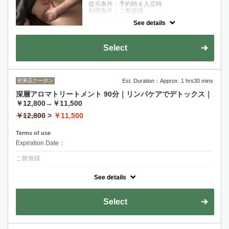
提示条件：予約時＆入店時
利用条件：ご新規様
See details
クーポンについて
当店イチオシの深層アロマトリートメントの
お試し60分コースです！迷われている方は是
Select
非ご選択くださいませ♪ ¥9,200→¥8,300
初来店クーポン
Est. Duration：Approx. 1 hrs30 mins
深層アロマトリートメント 90分｜リンパケアでデトックス｜
￥12,800→￥11,500
￥12,800
>
￥11,500
Terms of use
Expiration Date：
ご新規様
クーポンについて
See details
リンパに優しくアプローチして、自律神経を整えます。頭からつま先ま
で、老廃物をしっかり押し流して、心身ともにリラックス♪
Select