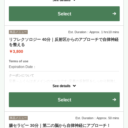
側からポカポカです♪※オイルを使用します。
See details
Select
単品メニュー
Est. Duration：Approx. 1 hrs10 mins
リフレクソロジー 40分｜反射区からのアプローチで自律神経
を整える
￥3,800
Terms of use
Expiration Date：
クーポンについて
足裏～ふくらはぎメインのコースです♪足裏の反射区をしっかり刺激し
て、第2の心臓であるふくらはぎもほぐします。※オイルを使用しま
See details
す。
Select
単品メニュー
Est. Duration：Approx. 50 mins
腸セラピー 30分｜第二の脳から自律神経にアプローチ！