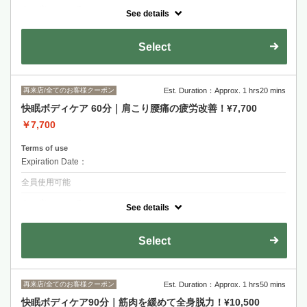
クーポンについて
See details
【サクッと疲れをほぐしたい方へ】揉みほぐしボディケア快眄40分コー
ス。筋肉をほぐし、休める身体づくりを目指します♪ お着替えのご用
意もございます。
Select
再来店/全てのお客様クーポン
Est. Duration：Approx. 1 hrs20 mins
快眠ボディケア 60分｜肩こり腰痛の疲労改善！¥7,700
￥7,700
Terms of use
Expiration Date：
全員使用可能
クーポンについて
See details
【眠れるカラダを取り戻したい方へ】揉みほぐしボディケア快眄60分コ
ース。筋肉をほぐし、休める身体づくりを目指します♪10分ごとの追加
メニューもご用意ございます^^
Select
再来店/全てのお客様クーポン
Est. Duration：Approx. 1 hrs50 mins
快眠ボディケア90分｜筋肉を緩めて全身脱力！¥10,500