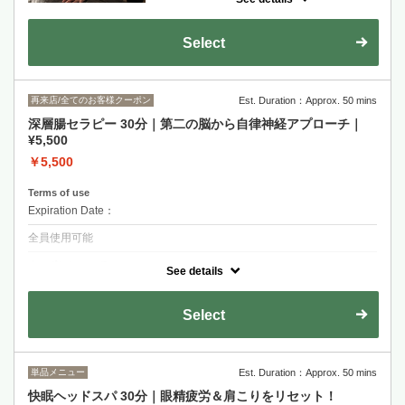
疲れを根本改善したい！整体ならではの筋
肉、骨格を見定め、お悩みに合わせた特別メ
ニュー♪妊娠中の方もOKです！※妊娠5ヶ月
Select
(安定期)～9ヶ月(臨月前)、産後3ヶ月～の方
のみになります。
再来店/全てのお客様クーポン
Est. Duration：Approx. 50 mins
深層腸セラピー 30分｜第二の脳から自律神経アプローチ｜
¥5,500
￥5,500
Terms of use
Expiration Date：
全員使用可能
クーポンについて
See details
腹部の緊張を解くことで深い腹式呼吸を可能にし副交感神経を優位にし
ます。幸せホルモン（セロトニン）の分泌を促し内側から眠れる環境を
作ります。※オイルを使用します。
Select
単品メニュー
Est. Duration：Approx. 50 mins
快眠ヘッドスパ 30分｜眼精疲労＆肩こりをリセット！