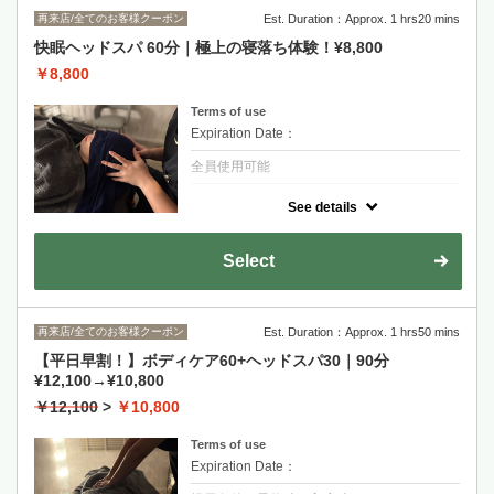
再来店/全てのお客様クーポン
Est. Duration：Approx. 1 hrs20 mins
快眠ヘッドスパ 60分｜極上の寝落ち体験！¥8,800
￥8,800
Terms of use
Expiration Date：
全員使用可能
クーポンについて
See details
60分間の極上の入眠体験。デコルテ周りもほ
ぐすことで、疲れにくい身体づくりを目指し
ます。
Select
再来店/全てのお客様クーポン
Est. Duration：Approx. 1 hrs50 mins
【平日早割！】ボディケア60+ヘッドスパ30｜90分
¥12,100→¥10,800
￥12,100
>
￥10,800
Terms of use
Expiration Date：