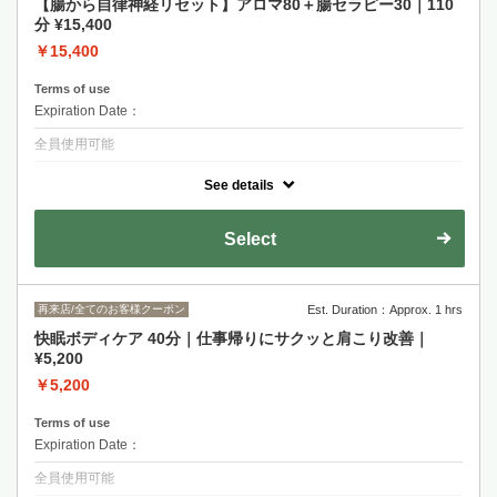
【腸から自律神経リセット】アロマ80＋腸セラピー30｜110
分 ¥15,400
￥15,400
Terms of use
Expiration Date：
全員使用可能
クーポンについて
See details
第2の脳である腸を整える＋全身の滞りを押し流すアロマトリートメン
トの相性抜群コースです！※オイルを使用します。
Select
再来店/全てのお客様クーポン
Est. Duration：Approx. 1 hrs
快眠ボディケア 40分｜仕事帰りにサクッと肩こり改善｜
¥5,200
￥5,200
Terms of use
Expiration Date：
全員使用可能