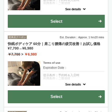
利用条件：ご新規様
See details
クーポンについて
【サクッと疲れをほぐしたい方へ】揉みほぐ
しボディケア快眠40分コース。筋肉をほぐ
Select
し、休める身体づくりを目指します♪ お着
替えのご用意もございます。
初来店クーポン
Est. Duration：Approx. 1 hrs20 mins
快眠ボディケア 60分｜肩こり腰痛の疲労改善！お試し価格
¥7,700→¥6,980
￥7,700
>
￥6,980
Terms of use
Expiration Date：
提示条件：予約時＆入店時
利用条件：ご新規様
See details
クーポンについて
【眠れるカラダを取り戻したい方へ】揉みほ
ぐしボディケア快眠60分コース。筋肉をほぐ
Select
し、休める身体づくりを目指します♪