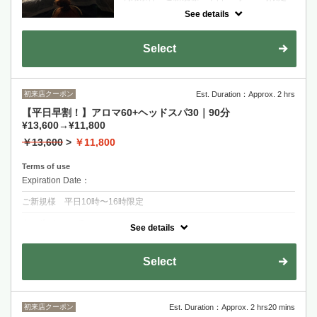
See details
クーポンについて
ヘッドスパ×ボディケア（揉みほぐし）で一
気に回復！夕方の予定前にリフレッシュタイ
Select
ムを♪通常メニューよりお得です♪
初来店クーポン
Est. Duration：Approx. 2 hrs
【平日早割！】アロマ60+ヘッドスパ30｜90分
¥13,600→¥11,800
￥13,600
>
￥11,800
Terms of use
Expiration Date：
ご新規様 平日10時〜16時限定
クーポンについて
See details
ヘッドスパ×アロマトリートメントで極上の安らぎを！夕方の予定前に
リフレッシュタイムを♪通常メニューよりお得です♪
Select
初来店クーポン
Est. Duration：Approx. 2 hrs20 mins