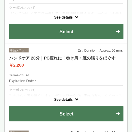
クーポンについて
リンパに優しくアプローチして、自律神経を整えます。頭からつま先ま
で、老廃物をしっかり押し流して、心身ともにリラックス♪
See details
Select
単品メニュー
Est. Duration：Approx. 50 mins
ハンドケア 20分｜PC疲れに！巻き肩・腕の張りをほぐす
￥2,200
Terms of use
Expiration Date：
クーポンについて
手のひら～腕をほぐします。デスクワークでお疲れの方へ、クイックス
パです♪※オイルを使用します。
See details
Select