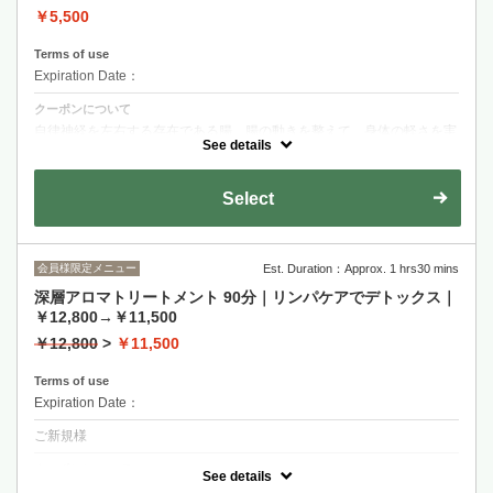
￥5,500
Terms of use
Expiration Date：
クーポンについて
自律神経を左右する存在である腸。腸の動きを整えて、身体の軽さを実
感してください♪※オイルを使用します。
See details
Select
会員様限定メニュー
Est. Duration：Approx. 1 hrs30 mins
深層アロマトリートメント 90分｜リンパケアでデトックス｜
￥12,800→￥11,500
￥12,800
>
￥11,500
Terms of use
Expiration Date：
ご新規様
クーポンについて
See details
リンパに優しくアプローチして、自律神経を整えます。頭からつま先ま