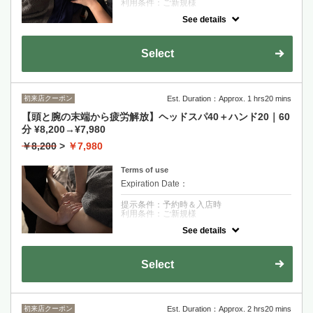
利用条件：ご新規様
See details
クーポンについて
「寝つきが悪い」「夜中に目が覚める」そん
な方のための自律神経を整えるスタンダード
Select
セット。（¥13,200→¥11,800）プラス1,000
円でボディケア→アロマへの変更も可能で
す。お着替え不要です♪
初来店クーポン
Est. Duration：Approx. 1 hrs20 mins
【頭と腕の末端から疲労解放】ヘッドスパ40＋ハンド20｜60
分 ¥8,200→¥7,980
￥8,200
>
￥7,980
Terms of use
Expiration Date：
提示条件：予約時＆入店時
利用条件：ご新規様
See details
クーポンについて
肩こりによる腕の疲れ、頭の疲れに特化した
組み合わせメニューです♪※ハンドでオイル
Select
を使用します。
初来店クーポン
Est. Duration：Approx. 2 hrs20 mins