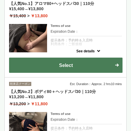
【人気No.1】アロマ80+ヘッドスパ30｜110分
¥15,400→¥13,800
￥15,400
>
￥13,800
Terms of use
Expiration Date：
提示条件：予約時＆入店時
利用条件：ご新規様
See details
クーポンについて
【眠りの質を高める】深層アロマセット（ヘ
ッドスパ30分＋アロマオイルボディトリート
Select
メント80分）。全身を癒して深い眠りに導き
ます。ハンド、フットも込み！
初来店クーポン
Est. Duration：Approx. 2 hrs10 mins
【人気No.2】ボディ80＋ヘッドスパ30｜110分
¥13,200→¥11,800
￥13,200
>
￥11,800
Terms of use
Expiration Date：
提示条件：予約時＆入店時