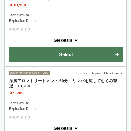
￥10,500
Terms of use
Expiration Date：
全員使用可能
クーポンについて
See details
揉みほぐしの極上快眠90分コース。筋肉をしっかり緩め、より深い眠り
へのリラクゼーションをお届けします。お着替えなしでもOK！お着替
えのご用意もございます♪
Select
再来店/全てのお客様クーポン
Est. Duration：Approx. 1 hrs30 mins
深層アロマトリートメント 60分｜リンパを流してむくみ撃
退！¥9,200
￥9,200
Terms of use
Expiration Date：
全員使用可能
クーポンについて
See details