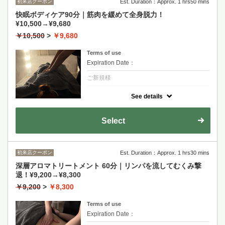
初来店クーポン
Est. Duration：Approx. 1 hrs50 mins
快眠ボディケア90分｜筋肉を緩めて全身脱力！
¥10,500→¥9,680
￥10,500
>
￥9,680
Terms of use
Expiration Date：
ご新規様
クーポンについて
See details
揉みほぐしボディケア極上快眠90分コース。
筋肉を緩め、より深い眠りへのリラクゼーシ
ョンをお届けします。
Select
初来店クーポン
Est. Duration：Approx. 1 hrs30 mins
深層アロマトリートメント 60分｜リンパを流してむくみ撃
退！¥9,200→¥8,300
￥9,200
>
￥8,300
Terms of use
Expiration Date：