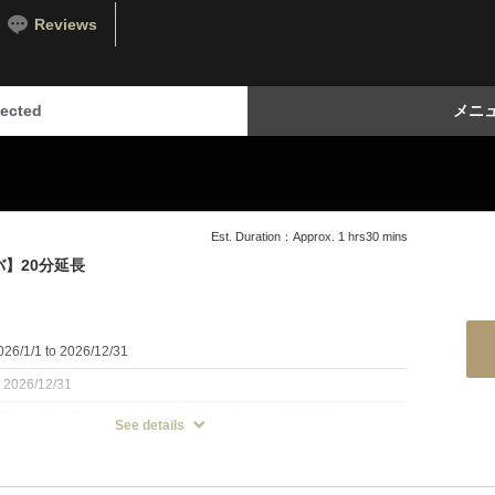
Reviews
ected
メニュー
Est. Duration：Approx. 1 hrs30 mins
】20分延長
6/1/1 to 2026/12/31
：2026/12/31
定開始時間を過ぎてしまいますと予約状態により施術時間が短くなっ
See details
御座います。余裕のある御来店に御協力宜しくお願い致します。
メニューは男性も担当致します