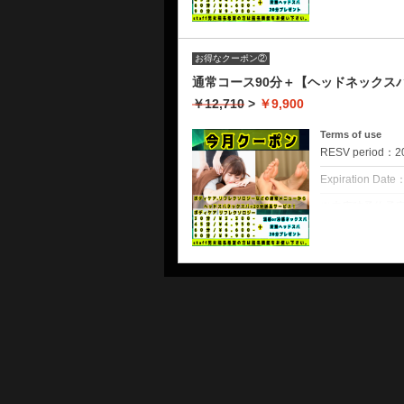
植物由来エキス
お疲れの部位を
合！首を引締め
滞り固まった筋
※アロマ以外の
施術用のウェア
・リフレクソロ
⚠️担当ご希望の
⚠️当店性的サー
凝り
お得なクーポン②
オイルを使用し
筋肉の硬直緩和
クーポンについて
通常コース90分＋【ヘッドネックスバ
血行促進
リンパの流れを
肉体疲労改善
所要時間 80分
￥12,710
>
￥9,900
新陳代謝の促進
冷えやむくみの
リラックス効果
【ボディケアor
ストレス解消、
・炭酸ベッドス
に合わせて
Terms of use
神経痛
炭酸と6種類のオ
【炭酸スパ＋冷感
筋肉痛
RESV period：202
疲れた頭皮にう
ストレートネッ
・ボディケア
などにおすすめ
・冷感ネックス
Expiration Date
ヒンヤリ&しっ
オイルを使用せ
を癒します。
お疲れの部位を
※来店時予約予
滞り固まった筋
てしまう場合が
・温感ネックス
植物由来エキス
・リフレクソロ
※アロマ以外の
合！首を引締め
オイルを使用し
⚠️担当ご希望の
※施術用のウェ
⚠️当店性的サー
リンパの流れを
凝り
クーポンについて
筋肉の硬直緩和
冷えやむくみの
血行促進
所要時間 110分
肉体疲労改善
・炭酸ベッドス
新陳代謝の促進
炭酸と6種類のオ
【ボディケアor
リラックス効果
疲れた頭皮にう
に合わせて
ストレス解消、
【炭酸スパ＋冷感
神経痛
・冷感ネックス
筋肉痛
ヒンヤリ&しっ
・ボディケア
ストレートネッ
を癒します。