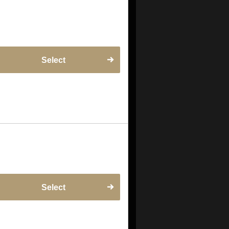
Select
Select