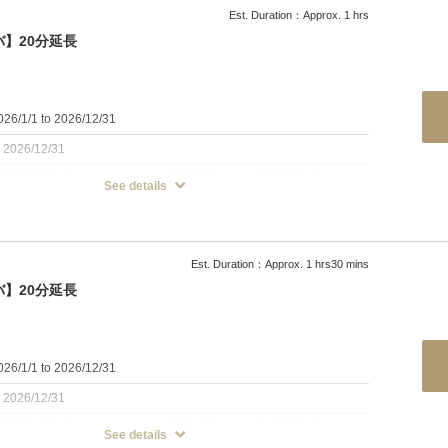
方は指名機能お使い下さい。
Est. Duration：Approx. 1 hrs
ビスは行っておりません。
】20分延長
リフレクソロジー】40分
6/1/1 to 2026/12/31
or温感ネックスパ】20分サーピスなお得なクーポン！！
：2026/12/31
ずウェアの上から行うトリートメント。
定開始時間を過ぎてしまいますと予約状態により施術時間が短くなっ
See details
しっかり指や手のひらを使って揉みほぐします。
御座います。余裕のある御来店に御協力宜しくお願い致します。
肉を緩めますので、コリやむくみが気になる方にオススメです。
は女性が担当致します。男性のお客様も利用可能です。
ジー
メニューは男性も担当致します
第2の心臓と言われる足裏の反射区を刺激するトリートメント。
Est. Duration：Approx. 1 hrs30 mins
方は指名機能お使い下さい。
促進し、滞っている老廃物を流します。
ビスは行っておりません。
】20分延長
気になる方にオススメです。
パ
ーガニックエキスと12種類の天然エキスで
るおいを与えながら頭皮を癒します。
リフレクソロジー】30分
6/1/1 to 2026/12/31
パ
or温感ネックスパ】20分サーピスなお得なクーポン！！
とり、冷房や赤外線で乾燥した肌をしっとりと保湿しながら首の疲れ
：2026/12/31
定開始時間を過ぎてしまいますと予約状態により施術時間が短くなっ
パ
See details
ずウェアの上から行うトリートメント。
御座います。余裕のある御来店に御協力宜しくお願い致します。