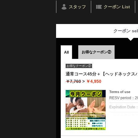
スタッフ
クーポン List
クーポン sel
お得なクーポン②
All
お得なクーポン②
通常コース45分＋【ヘッドネックスバ
￥7,760
>
￥4,950
Terms of use
RESV period：202
Expiration Date
※来店時予約予
てしまう場合が
※アロマ以外の