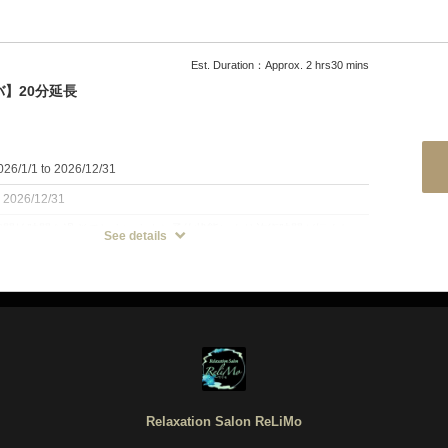
で内側から保湿保温と首に癒しを！むくみなどに注目された成分配
しっかり指や手のひらを使って揉みほぐします。
首に癒しを与えます。
肉を緩めますので、コリやむくみが気になる方にオススメです。
メニューは男性も担当致します
をご用意しております。
ジー
方は指名機能お使い下さい。
ビスは行っておりません。
Est. Duration：Approx. 2 hrs30 mins
第2の心臓と言われる足裏の反射区を刺激するトリートメント。
】20分延長
促進し、滞っている老廃物を流します。
気になる方にオススメです。
リフレクソロジー】60分
パ
ーガニックエキスと12種類の天然エキスで
or温感ネックスパ】20分サーピスなお得なクーポン！！
6/1/1 to 2026/12/31
るおいを与えながら頭皮を癒します。
ク
です。
パ
：2026/12/31
とり、冷房や赤外線で乾燥した肌をしっとりと保湿しながら首の疲れ
ずウェアの上から行うトリートメント。
しっかり指や手のひらを使って揉みほぐします。
定開始時間を過ぎてしまいますと予約状態により施術時間が短くなっ
See details
肉を緩めますので、コリやむくみが気になる方にオススメです。
御座います。余裕のある御来店に御協力宜しくお願い致します。
パ
で内側から保湿保温と首に癒しを！むくみなどに注目された成分配
ジー
メニューは男性も担当致します
首に癒しを与えます。
第2の心臓と言われる足裏の反射区を刺激するトリートメント。
方は指名機能お使い下さい。
アをご用意しております。
ビスは行っておりません。
促進し、滞っている老廃物を流します。
気になる方にオススメです。
パ
ーガニックエキスと12種類の天然エキスで
リフレクソロジー】90分
るおいを与えながら頭皮を癒します。
or温感ネックスパ】20分サーピスなお得なクーポン！！
パ
Relaxation Salon ReLiMo
とり、冷房や赤外線で乾燥した肌をしっとりと保湿しながら首の疲れ
ク