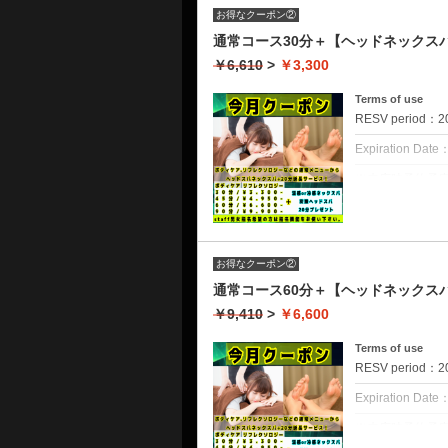
⚠️担当ご希望の
お得なクーポン②
⚠️当店性的サー
通常コース30分＋【ヘッドネックスバ
クーポンについて
￥6,610
>
￥3,300
所要時間 65分
【ボディケアor
Terms of use
に合わせて
RESV period：202
【炭酸スパ＋冷感
・ボディケア
Expiration Date
オイルを使用せ
※来店時予約予
お疲れの部位を
てしまう場合が
滞り固まった筋
※アロマ施術者
・リフレクソロ
※アロマ以外の
オイルを使用し
お得なクーポン②
⚠️担当ご希望の
リンパの流れを
⚠️当店性的サー
通常コース60分＋【ヘッドネックスバ
冷えやむくみの
￥9,410
>
￥6,600
クーポンについて
・炭酸ベッドス
所要時間 50分
炭酸と6種類のオ
Terms of use
疲れた頭皮にう
【ボディケアor
RESV period：202
に合わせて
・冷感ネックス
【炭酸スパ＋冷感
ヒンヤリ&しっ
Expiration Date
を癒します。
・ボディケア
※来店時予約予
・温感ネックス
オイルを使用せ
てしまう場合が