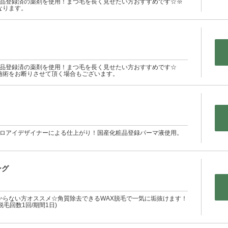
粧品登録済の薬剤を使用！まつ毛を長く見せたい方おすすめです☆※
なります。
）
粧品登録済の薬剤を使用！まつ毛を長く見せたい方おすすめです☆
施術をお断りさせて頂く場合もございます。
プロアイデザイナーによる仕上がり！国産化粧品登録パーマ液使用。
ング
からない方オススメ☆角質除去できるWAX脱毛で一気に垢抜けます！
毛回数1回/期間1日)