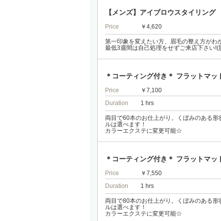
【メンズ】アイブロウスタイリング
Price
￥4,620
第一印象を変えたい方、眉毛の整え方がわ
最低3週間は自己処理をせずご来店下さい!(脱
＊コーティング付き＊ フラットマッ
Price
￥7,100
Duration
1 hrs
両目で60本のお仕上がり。くぼみのある
ルは選べます！
カラーエクステに変更可能☆
＊コーティング付き＊ フラットマッ
Price
￥7,550
Duration
1 hrs
両目で80本のお仕上がり。くぼみのある
ルは選べます！
カラーエクステに変更可能☆