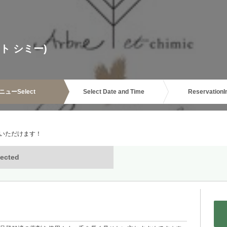
 エト シミー)
ニュー
Select
Select Date and Time
Reservation
I
いただけます！
ected