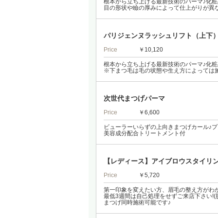
根本から立ち上げる最新技術のパーマ♪化
目の形状や瞼の厚みによって仕上がりが異
パリジェンヌラッシュリフト（上下
Price
￥10,120
根本から立ち上げる最新技術のパーマ♪化
※下まつ毛は毛の状態や生え方によっては
次世代まつげパーマ
Price
￥6,600
ビューラーいらずの上向きまつげカール♪
美容成分配合トリートメント付
【レディース】アイブロウスタイリ
Price
￥5,720
第一印象を変えたい方、眉毛の整え方がわ
最低3週間は自己処理をせずご来店下さい!(脱
まつげ同時施術可能です♪