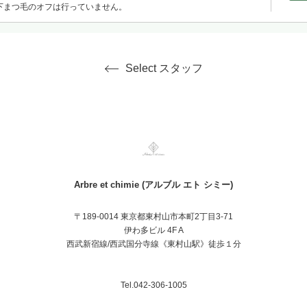
下まつ毛のオフは行っていません。
Select スタッフ
Arbre et chimie (アルブル エト シミー)
〒189-0014 東京都東村山市本町2丁目3-71
伊わ多ビル 4F A
西武新宿線/西武国分寺線《東村山駅》徒歩１分
Tel.042-306-1005