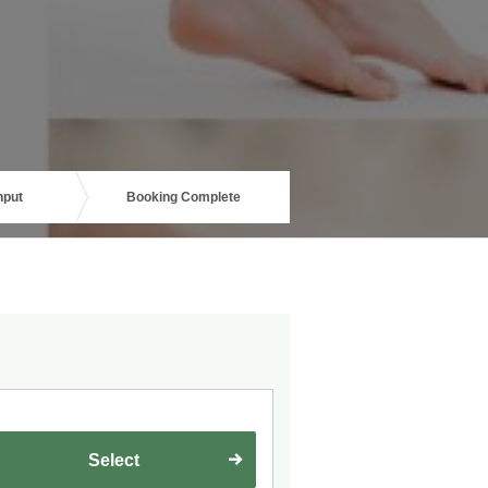
nput
Booking Complete
Select