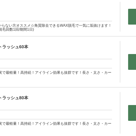
からない方オススメ☆角質除去できるWAX脱毛で一気に垢抜けます！
毛回数1回/期間1日)
トラッシュ60本
形状で最軽量！高持続！アイライン効果も抜群です！長さ・太さ・カー
トラッシュ80本
形状で最軽量！高持続！アイライン効果も抜群です！長さ・太さ・カー