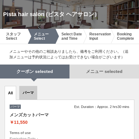
Pista hair salon (ピスタ ヘアサロン）
スタッフ
メニュー
Select Date
Reservation
Booking
Select
Select
and Time
Input
Complete
メニューやその他のご相談ありましたら、備考をご利用ください。（追
加メニューは予約状況によってはお受けできない場合がございます）
クーポン selected
メニュー selected
パーマ
All
パーマ
Est. Duration：Approx. 2 hrs30 mins
メンズカットパーマ
￥11,550
Terms of use