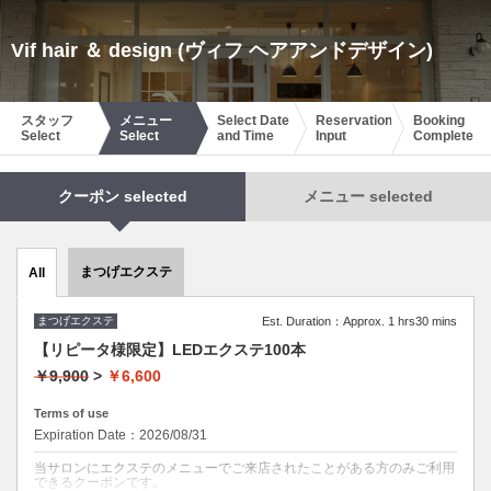
Vif hair ＆ design (ヴィフ ヘアアンドデザイン)
スタッフ
メニュー
Select Date
Reservation
Booking
Select
Select
and Time
Input
Complete
クーポン selected
メニュー selected
まつげエクステ
All
まつげエクステ
Est. Duration：Approx. 1 hrs30 mins
【リピータ様限定】LEDエクステ100本
￥9,900
>
￥6,600
Terms of use
Expiration Date：2026/08/31
当サロンにエクステのメニューでご来店されたことがある方のみご利用
できるクーポンです。