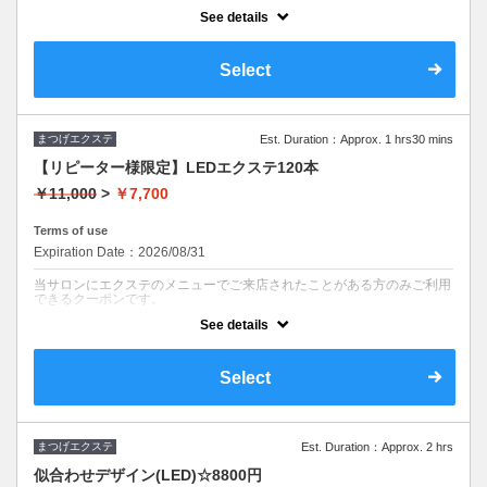
See details
クーポンについて
これからのエクステはストレスフリーに◆オイルクレンジングOK◆す
ぐに洗顔・入浴OK◆施術後すぐにスポーツも楽しめます♪
Select
まつげエクステ
Est. Duration：Approx. 1 hrs30 mins
【リピーター様限定】LEDエクステ120本
￥11,000
>
￥7,700
Terms of use
Expiration Date：2026/08/31
当サロンにエクステのメニューでご来店されたことがある方のみご利用
できるクーポンです。
See details
クーポンについて
これからのエクステはストレスフリーに◆オイルクレンジングOK◆す
ぐに洗顔・入浴OK◆施術後すぐにスポーツも楽しめます♪
Select
まつげエクステ
Est. Duration：Approx. 2 hrs
似合わせデザイン(LED)☆8800円