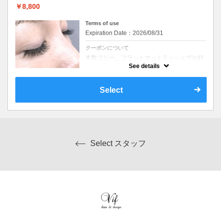
￥8,800
Terms of use
Expiration Date：2026/08/31
クーポンについて
本数フリー。フラットマットラッシュでお好
きなデザインに合わせてご提案。施術中のア
See details
イシートパックが付いたコースです☆
Select
Select スタッフ