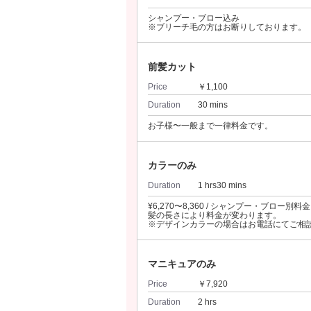
シャンプー・ブロー込み
※ブリーチ毛の方はお断りしております。
前髪カット
Price
￥1,100
Duration
30 mins
お子様〜一般まで一律料金です。
カラーのみ
Duration
1 hrs30 mins
¥6,270〜8,360 / シャンプー・ブロー別料金
髪の長さにより料金が変わります。
※デザインカラーの場合はお電話にてご相
マニキュアのみ
Price
￥7,920
Duration
2 hrs