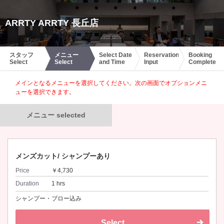
ARRTY ARRTY 長丘店
スタッフ
メニュー
Select Date
Reservation
Booking
Select
Select
and Time
Input
Complete
メインとなるメニューを選択してください。次の画面でオプションメニ
ューを選択できます。
メニュー selected
メンズカット/ シャンプーあり
Price
￥4,730
Duration
1 hrs
シャンプー・ブロー込み
Select