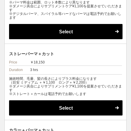
※パーマ料金は範囲、ロット本数により異なります
※ダメージ具合によりサプリメントケア¥1,100を提案させていただきま
す
※デジタルパーマ、スパイラル等ハードなパーマは電話予約でお願いし
ます
Select
ストレーパーマ＋カット
Price
￥18,150
Duration
3 hrs
施術時間、毛量、髪の長さによりプラス料金になります
（目安 ミディアム ＋￥1,100 ロング＋￥2,200）
※ダメージ具合によりサプリメントケア¥1,100を提案させていただきま
す
※ストレート＋カールは電話予約でお願いします
Select
カラー＋パーマ＋カット