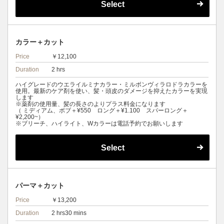
Select
カラー＋カット
Price
￥12,100
Duration
2 hrs
ハイグレードのウエライルミナカラー・ミルボンヴィラロドラカラーを
使用。最新のケア剤を使い、髪・頭皮のダメージを抑えたカラーを実現
します
※薬剤の使用量、髪の長さのよりプラス料金になります
（ ミディアム、ボブ＋¥550 ロング＋¥1.100 スパーロング＋
¥2,200~）
※ブリーチ、ハイライト、Wカラーは電話予約でお願いします
Select
パーマ＋カット
Price
￥13,200
Duration
2 hrs30 mins