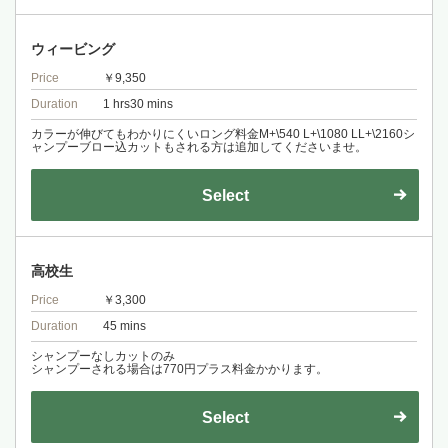
ウィービング
Price
￥9,350
Duration
1 hrs30 mins
カラーが伸びてもわかりにくいロング料金M+\540 L+\1080 LL+\2160シ
ャンプーブロー込カットもされる方は追加してくださいませ。
Select
高校生
Price
￥3,300
Duration
45 mins
シャンプーなしカットのみ
シャンプーされる場合は770円プラス料金かかります。
Select