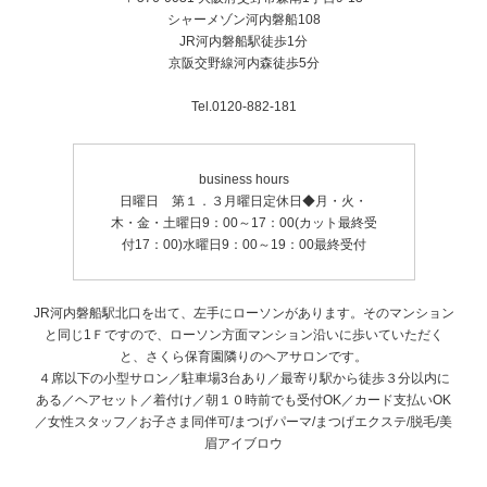
シャーメゾン河内磐船108
JR河内磐船駅徒歩1分
京阪交野線河内森徒歩5分
Tel.0120-882-181
business hours
日曜日 第１．３月曜日定休日◆月・火・
木・金・土曜日9：00～17：00(カット最終受
付17：00)水曜日9：00～19：00最終受付
JR河内磐船駅北口を出て、左手にローソンがあります。そのマンション
と同じ1Ｆですので、ローソン方面マンション沿いに歩いていただく
と、さくら保育園隣りのヘアサロンです。
４席以下の小型サロン／駐車場3台あり／最寄り駅から徒歩３分以内に
ある／ヘアセット／着付け／朝１０時前でも受付OK／カード支払いOK
／女性スタッフ／お子さま同伴可/まつげパーマ/まつげエクステ/脱毛/美
眉アイブロウ