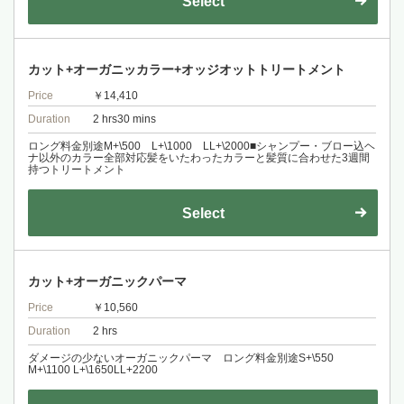
Select
カット+オーガニッカラー+オッジオットトリートメント
Price
￥14,410
Duration
2 hrs30 mins
ロング料金別途M+\500 L+\1000 LL+\2000■シャンプー・ブロー込ヘ
ナ以外のカラー全部対応髪をいたわったカラーと髪質に合わせた3週間
持つトリートメント
Select
カット+オーガニックパーマ
Price
￥10,560
Duration
2 hrs
ダメージの少ないオーガニックパーマ ロング料金別途S+\550
M+\1100 L+\1650LL+2200