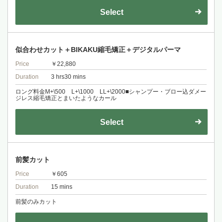
Select
似合わせカット＋BIKAKU縮毛矯正＋デジタルパーマ
Price
￥22,880
Duration
3 hrs30 mins
ロング料金M+\500 L+\1000 LL+\2000■シャンプー・ブロー込ダメー
ジレス縮毛矯正とまいたようなカール
Select
前髪カット
Price
￥605
Duration
15 mins
前髪のみカット