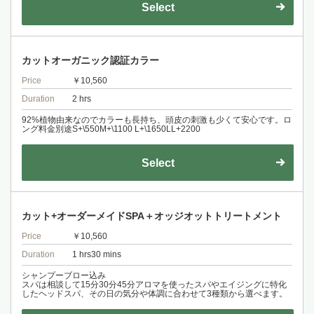
Select
カットオーガニック認証カラー
Price
￥10,560
Duration
2 hrs
92%植物由来なのでカラーも長持ち、頭皮の刺激も少くて安心です。ロ
ング料金別途S+\550M+\1100 L+\1650LL+2200
Select
カット+オーダーメイドSPA＋オッジオットトリートメント
Price
￥10,560
Duration
1 hrs30 mins
シャンプーブロー込み
スパは相談して15分30分45分アロマを使ったスパやエイジングに特化
したヘッドスパ、その日の気分や体調に合わせて3種類から選べます。