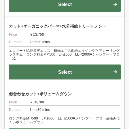
Select
カット+オーガニックパーマ+水分補給トリートメント
Price
￥13,750
Duration
2 hrs30 mins
エコサート認証果実エキス 植物エキス配合エイジングケアカーリング
システム ロング料金M+\500 L+\1000 LL+\2000■シャンプー・ブロ
ー込
Select
似合わせカット+ボリュームダウン
Price
￥10,780
Duration
1 hrs30 mins
ロング料金M+\500 L+\1000 LL+\2000■シャンプー・ブロー込痛みに
くいボリュームダウン