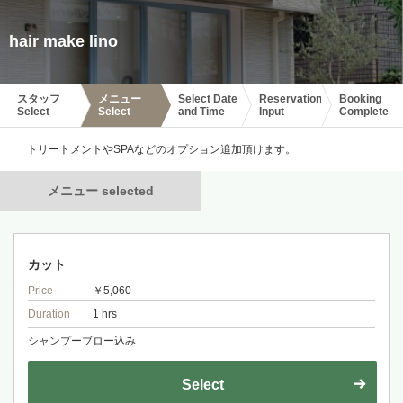
hair make lino
スタッフ
メニュー
Select Date
Reservation
Booking
Select
Select
and Time
Input
Complete
トリートメントやSPAなどのオプション追加頂けます。
メニュー selected
カット
Price
￥5,060
Duration
1 hrs
シャンプーブロー込み
Select