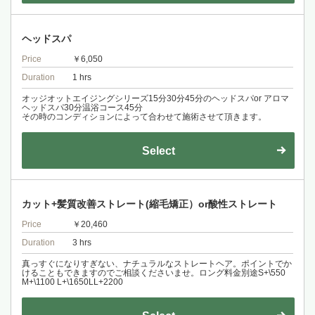
ヘッドスパ
Price
￥6,050
Duration
1 hrs
オッジオットエイジングシリーズ15分30分45分のヘッドスパor アロマ
ヘッドスパ30分温浴コース45分
その時のコンディションによって合わせて施術させて頂きます。
Select
カット+髪質改善ストレート(縮毛矯正）or酸性ストレート
Price
￥20,460
Duration
3 hrs
真っすぐになりすぎない、ナチュラルなストレートヘア。ポイントでか
けることもできますのでご相談くださいませ。ロング料金別途S+\550
M+\1100 L+\1650LL+2200