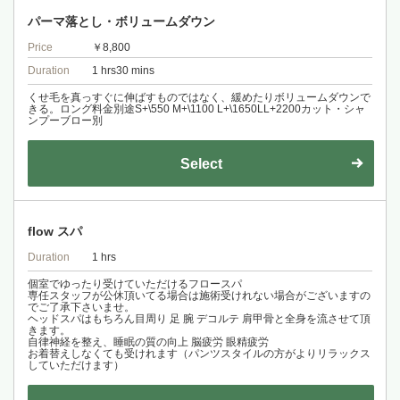
パーマ落とし・ボリュームダウン
Price
￥8,800
Duration
1 hrs30 mins
くせ毛を真っすぐに伸ばすものではなく、緩めたりボリュームダウンで
きる。ロング料金別途S+\550 M+\1100 L+\1650LL+2200カット・シャ
ンプーブロー別
Select
flow スパ
Duration
1 hrs
個室でゆったり受けていただけるフロースパ
専任スタッフが公休頂いてる場合は施術受けれない場合がございますの
でご了承下さいませ。
ヘッドスパはもちろん目周り 足 腕 デコルテ 肩甲骨と全身を流させて頂
きます。
自律神経を整え、睡眠の質の向上 脳疲労 眼精疲労
お着替えしなくても受けれます（パンツスタイルの方がよりリラックス
していただけます）