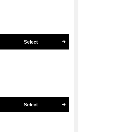
Select
Select