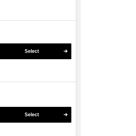
Select
Select