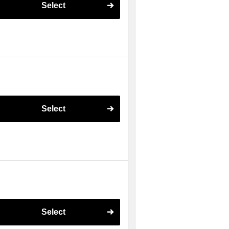
Select
Select
Select