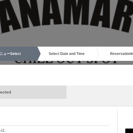
ニュー
Select
Select Date and Time
Reservation
I
ected
ちは。