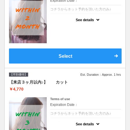
Expiration Date：
コチラからネット予約を頂いた方のみ♪
クーポンについて
See details
●前回の来店日から２ヶ月以内のお客様専用
クーポンです●シャンプーブロー込※ロング
料金→S+550 M+1100 L+1650 LL+2200
Select
【早割優待】
Est. Duration：Approx. 1 hrs
【来店３ヶ月以内♪】 カット
￥4,770
Terms of use
Expiration Date：
コチラからネット予約を頂いた方のみ♪
クーポンについて
See details
●前回の来店日から３ヶ月以内のお客様専用