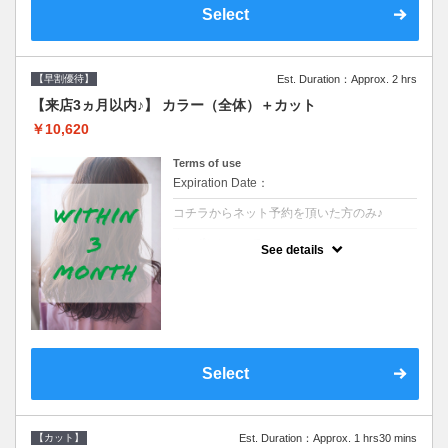
Select
【早割優待】
Est. Duration：Approx. 2 hrs
【来店3ヵ月以内♪】 カラー（全体）＋カット
￥10,620
Terms of use
Expiration Date：
コチラからネット予約を頂いた方のみ♪
クーポンについて
See details
●前回の来店日から３ヶ月以内のお客様専用
クーポンです●シャンプーブロー込※ロング
料金→S+550 M+1100 L+1650 LL+2200
Select
【カット】
Est. Duration：Approx. 1 hrs30 mins