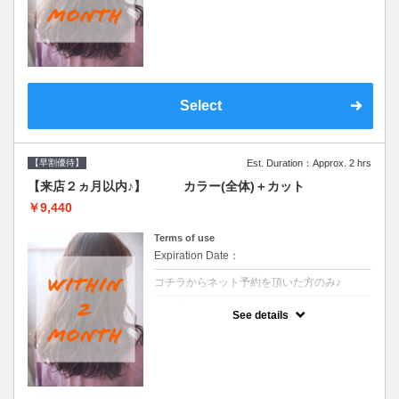
●前回の来店日から２ヶ月以内のお客様専用
クーポンです●シャンプーブロー込
Select
【早割優待】
Est. Duration：Approx. 2 hrs
【来店２ヵ月以内♪】 カラー(全体)＋カット
￥9,440
Terms of use
Expiration Date：
コチラからネット予約を頂いた方のみ♪
クーポンについて
See details
●前回の来店日から２ヶ月以内のお客様専用
クーポンです●シャンプーブロー込※ロング
料金→S+550 M+1100 L+1650 LL+2200