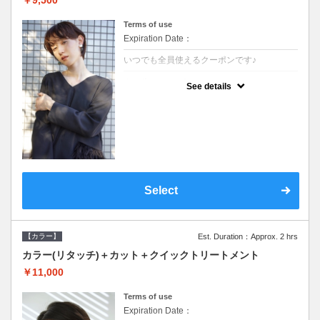
Terms of use
Expiration Date：
いつでも全員使えるクーポンです♪
クーポンについて
See details
●ロング料金あり●シャンプーブロー込●濃密
なＣＭＣクリームがダメージ部に浸透し補修
するＴＲ
Select
【カラー】
Est. Duration：Approx. 2 hrs
カラー(リタッチ)＋カット＋クイックトリートメント
￥11,000
Terms of use
Expiration Date：