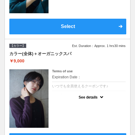
Select
【カラー】
Est. Duration：Approx. 1 hrs30 mins
カラー(全体)＋オーガニックスパ
￥9,000
Terms of use
Expiration Date：
いつでも全員使えるクーポンです♪
クーポンについて
See details
●ロング料金あり ●シャンプーブロー込●オ
ーガニッククリームで頭皮環境を整えリフレ
ッシュ♪通常のシャンプー台で行う気軽なス
パです●＋1100でアロマリラックススパに変
更できます♪