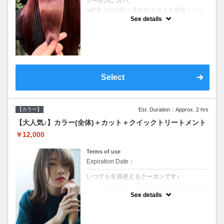
クーポンについて
●酵素の力で髪に柔軟性を与える最新トリー
トメント●ＳＢ込●長さ料金あり《こちらのク
See details
ーポンご利用のお客様のみ》オリジナル酵素
ミストが10%offでご購入いただけます☆
Select
【カラー】
Est. Duration：Approx. 2 hrs
【大人気♪】カラー(全体)＋カット＋クイックトリートメント
￥12,000
Terms of use
Expiration Date：
いつでも全員使えるクーポンです♪
クーポンについて
See details
●ロング料金あり●シャンプーブロー込●濃密
なＣＭＣクリームがダメージ部に浸透し補修
するＴＲ