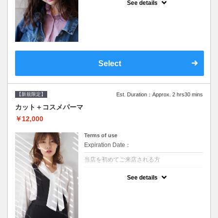
See details
●シャンプーブロー込/ロング料金あり●オー
ガニッククリームで頭皮環境を整えリフレッ
シュ♪通常のシャンプー台で行う気軽なスパ
です●＋1100でアロマリラックススパに変更
できます♪次回以降は早期割引で10～20%off
Select
【新規限定】
Est. Duration：Approx. 2 hrs30 mins
カット＋コスメパーマ
￥12,000
Terms of use
Expiration Date：
当店を初めてご来店される方
クーポンについて
See details
●シャンプーブロー込●最新の髪に優しい薬剤
を使用★外国人風のクセ毛パーマも●選べる
シャンプー★次回以降は早期割引で10～
20%off★