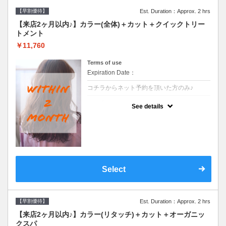
【早割優待】
Est. Duration：Approx. 2 hrs
【来店2ヶ月以内♪】カラー(全体)＋カット＋クイックトリー
トメント
￥11,760
Terms of use
Expiration Date：
コチラからネット予約を頂いた方のみ♪
クーポンについて
See details
●前回の来店日から２ヶ月以内のお客様専用
クーポンです●シャンプーブロー込※ロング
料金→S+550 M+1100 L+1650 LL+2200
Select
【早割優待】
Est. Duration：Approx. 2 hrs
【来店2ヶ月以内♪】カラー(リタッチ)＋カット＋オーガニッ
クスパ