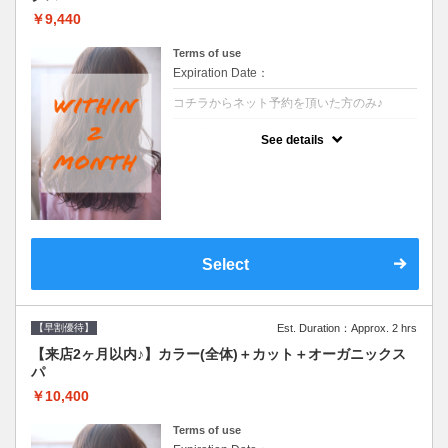
￥9,440
Terms of use
Expiration Date：
コチラからネット予約を頂いた方のみ♪
クーポンについて
See details
●前回の来店日から２ヶ月以内のお客様専用
クーポンです●シャンプーブロー込
Select
【早割優待】
Est. Duration：Approx. 2 hrs
【来店2ヶ月以内♪】カラー(全体)＋カット＋オーガニックス
パ
￥10,400
Terms of use