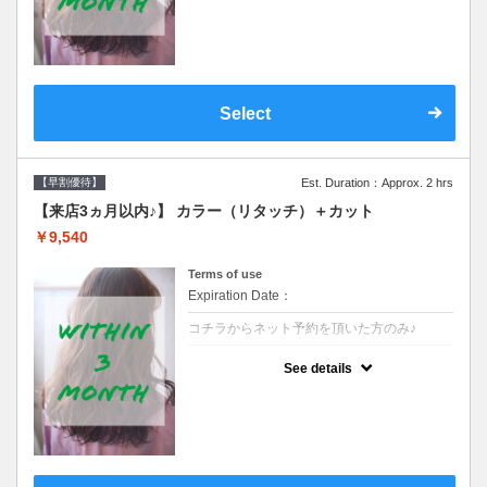
クーポンです●シャンプーブロー込
Select
【早割優待】
Est. Duration：Approx. 2 hrs
【来店3ヵ月以内♪】 カラー（リタッチ）＋カット
￥9,540
Terms of use
Expiration Date：
コチラからネット予約を頂いた方のみ♪
クーポンについて
See details
●前回の来店日から３ヶ月以内のお客様専用
クーポンです●シャンプーブロー込