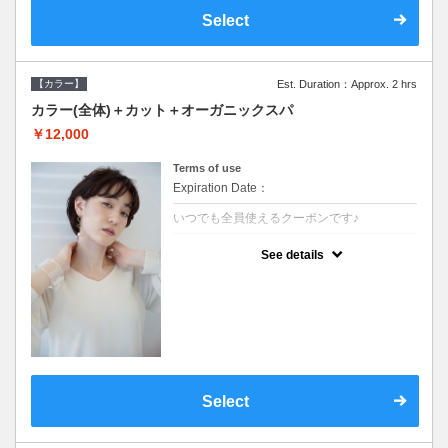
Select
【カラー】
Est. Duration：Approx. 2 hrs
カラー(全体)＋カット＋オーガニックスパ
￥12,000
Terms of use
Expiration Date：
いつでも全員使えるクーポンです♪
クーポンについて
See details
●ロング料金あり●シャンプーブロー込●オー
ガニッククリームで頭皮環境を整えリフレッ
シュ♪通常のシャンプー台で行う気軽なスパ
です●＋1100でアロマリラックススパに変更
できます♪
Select