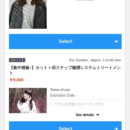
●シャンプーブロー込●濃密なＣＭＣクリーム
がダメージ部に浸透し補修するＴＲ
Select
【カット】
Est. Duration：Approx. 1 hrs30 mins
【集中補修♪】カット＋④ステップ極潤システムトリートメン
ト
￥9,000
Terms of use
Expiration Date：
いつでも全員使えるクーポンです♪
クーポンについて
See details
●シャンプーブロー込●TOKIO等の髪の内部か
ら修復し美髪へと導く最新4stepトリートメ
ント☆内側からしっかり修復したい方に♪
Select