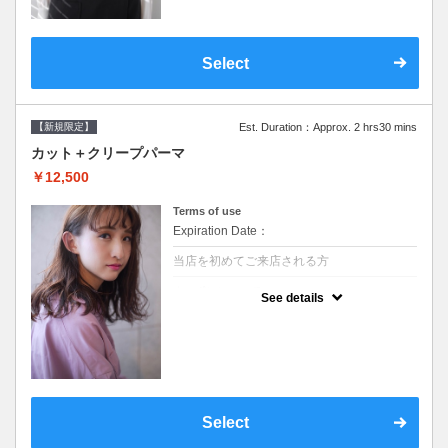
Select
【新規限定】
Est. Duration：Approx. 2 hrs30 mins
カット＋クリープパーマ
￥12,500
Terms of use
Expiration Date：
当店を初めてご来店される方
クーポンについて
See details
●シャンプーブロー込●湿熱を利用することで
通常のパーマよりダメージを軽減し、柔らか
い弾力のあるカールが実現●選べるシャンプ
ー★次回以降は早期割引で10～20%off★
Select