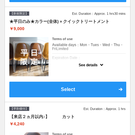
【新規限定】
Est. Duration：Approx. 1 hrs30 mins
★平日のみ★カラー(全体)＋クイックトリートメント
￥9,000
Terms of use
Available days：Mon・Tues・Wed・Thu・
FriLimited
Expiration Date：
See details
新規限定の平日のみのクーポンです★
クーポンについて
平日クーポン●シャンプーブロー込●ロング料
金あり●お客様に似合うトレンドカラーをご
Select
提案させて頂きます●選べるシャンプー付き●
次回以降は早期割引で10～20%off
【早割優待】
Est. Duration：Approx. 1 hrs
【来店２ヵ月以内♪】 カット
￥4,240
Terms of use