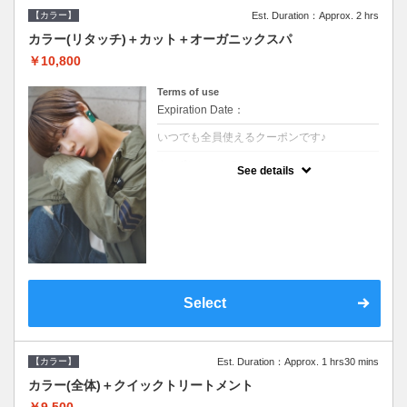
【カラー】
Est. Duration：Approx. 2 hrs
カラー(リタッチ)＋カット＋オーガニックスパ
￥10,800
Terms of use
Expiration Date：
いつでも全員使えるクーポンです♪
クーポンについて
See details
●シャンプーブロー込●根元(3cmまで)のカラ
ーをご希望の方※グレーカラー(白髪染め)も
ＯＫ●オーガニッククリームで頭皮環境を整
えリフレッシュ●＋1100でアロマリラックス
スパに変更できます♪
Select
【カラー】
Est. Duration：Approx. 1 hrs30 mins
カラー(全体)＋クイックトリートメント
￥9,500