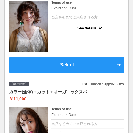
Terms of use
Expiration Date：
当店を初めてご来店される方
クーポンについて
See details
●シャンプーブロー込/ロング料金あり●濃密
なＣＭＣクリームがダメージ部に浸透し補修
するＴＲ●次回以降は早期割引で10～20%off
Select
【新規限定】
Est. Duration：Approx. 2 hrs
カラー(全体)＋カット＋オーガニックスパ
￥11,000
Terms of use
Expiration Date：
当店を初めてご来店される方
クーポンについて