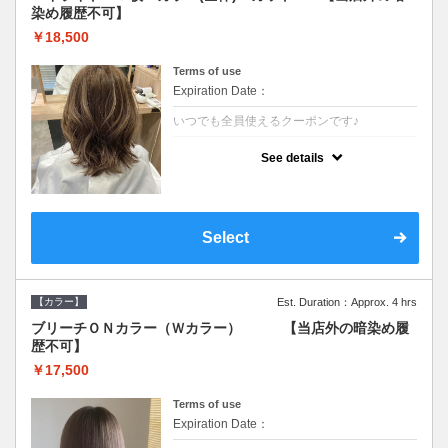
染め履歴不可】
￥18,500
Terms of use
Expiration Date：
いつでも全員使えるクーポンです♪
クーポンについて
See details
●少ない枚数で立体感と動きを演出♪カウンセ
リングもしっかり●根元のブリーチでも同じ
価格です●SB込/ロング料金あり●追いブリー
チは＋3300
Select
【カラー】
Est. Duration：Approx. 4 hrs
ブリーチＯＮカラー（Ｗカラー） 【当店外の暗染め履
歴不可】
￥17,500
Terms of use
Expiration Date：