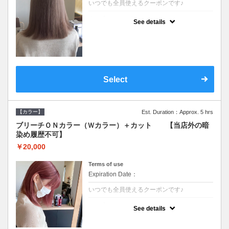
いつでも全員使えるクーポンです♪
クーポンについて
See details
●ブリーチと全体のカラーも含む２度の施術
となります●根元(リタッチ)のブリーチでも同
じ価格となります●シャンプーブロー込/ロン
グ料金あり●追いブリーチは＋3300●Ｗブリ
ーチは＋5500
Select
【カラー】
Est. Duration：Approx. 5 hrs
ブリーチＯＮカラー（Ｗカラー）＋カット 【当店外の暗
染め履歴不可】
￥20,000
Terms of use
Expiration Date：
いつでも全員使えるクーポンです♪
クーポンについて
See details
●ブリーチと全体のカラーも含む２度の施術
となります●根元(リタッチ)のブリーチでも同
じ価格となります●シャンプーブロー込/ロン