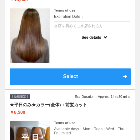
Terms of use
Expiration Date：
当店を初めてご来店される方
クーポンについて
See details
痛みの原因となるアルカリを使用しない、酸
性～弱酸性域でかける最高峰のストレート♪
痛ませたくない！ツンツンはイヤ！柔らかい
手触りにしたい！そんな方にオススメ☆※ロ
ング料金あり
Select
【新規限定】
Est. Duration：Approx. 1 hrs30 mins
★平日のみ★カラー(全体)＋前髪カット
￥8,500
Terms of use
Available days：Mon・Tues・Wed・Thu・
FriLimited