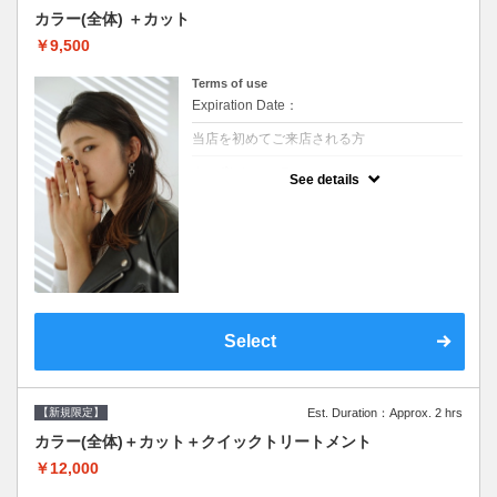
カラー(全体) ＋カット
￥9,500
Terms of use
Expiration Date：
当店を初めてご来店される方
クーポンについて
See details
●シャンプーブロー込●ロング料金あり●お客
様に似合うトレンドカラーをご提案させて頂
きます●選べるシャンプー●次回以降は早期割
引で10～20%off
Select
【新規限定】
Est. Duration：Approx. 2 hrs
カラー(全体)＋カット＋クイックトリートメント
￥12,000