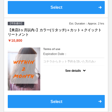
Select
【早割優待】
Est. Duration：Approx. 2 hrs
【来店2ヶ月以内♪】カラー(リタッチ)＋カット＋クイックト
リートメント
￥10,800
Terms of use
Expiration Date：
コチラからネット予約を頂いた方のみ♪
クーポンについて
See details
●前回の来店日から２ヶ月以内のお客様専用
クーポンです●シャンプーブロー込
Select