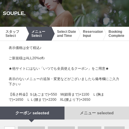
SOUPLE.
スタッフ
メニュー
Select Date
Reservation
Booking
Select
Select
and Time
Input
Complete
表示価格は全て税込♪
ご新規様はALL20%off♪
★他サイトにはない「いつでも全員使えるクーポン」をご用意★
表示のないメニューの追加・変更などがございましたら備考欄にご入力
下さい♪
【長さ料金】Ｓ(あごまで)+550 М(鎖骨まで)+1100 Ｌ(胸ま
で)+1650 ＬＬ(腰まで)+2200 XL(腰より下)+2650
クーポン selected
メニュー selected