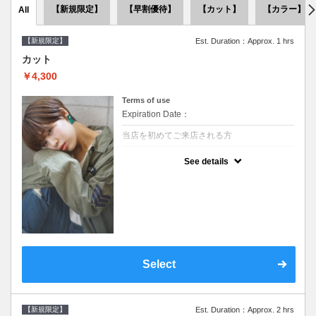
【新規限定】
【早割優待】
【カット】
【カラー】
All
【新規限定】
Est. Duration：Approx. 1 hrs
カット
￥4,300
Terms of use
Expiration Date：
当店を初めてご来店される方
クーポンについて
See details
●シャンプーブロー込●似合うスタイルをご提
案させて頂きます●次回以降は早期割引で10
～20%off
Select
【新規限定】
Est. Duration：Approx. 2 hrs