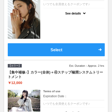
いつでも全員使えるクーポンです♪
クーポンについて
See details
●シャンプーブロー込●根元(3cmまで)のカラ
ーをご希望の方※グレーカラー(白髪染め)も
ＯＫ●濃密なＣＭＣクリームがダメージ部に
浸透し補修するＴＲ
Select
【カラー】
Est. Duration：Approx. 2 hrs
【集中補修♪】カラー(全体)＋④ステップ極潤システムトリー
トメント
￥12,000
Terms of use
Expiration Date：
いつでも全員使えるクーポンです♪
クーポンについて