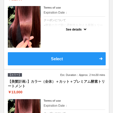
Terms of use
Expiration Date：
クーポンについて
●酵素の力で髪に柔軟性を与える最新トリー
トメント●ＳＢ込●長さ料金あり《こちらのク
See details
ーポンご利用のお客様のみ》オリジナル酵素
ミストが10%offでご購入いただけます☆
Select
【カラー】
Est. Duration：Approx. 2 hrs30 mins
【美髪計画♪】カラー（全体）＋カット＋プレミアム酵素トリ
ートメント
￥13,000
Terms of use
Expiration Date：