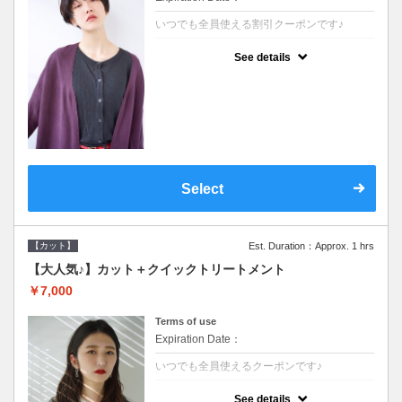
いつでも全員使える割引クーポンです♪
クーポンについて
See details
●シャンプーブロー込●オーガニッククリーム
で頭皮環境を整えリフレッシュ♪通常のシャ
ンプー台で行う気軽なスパです●＋1100でア
ロマリラックススパに変更できます♪
Select
【カット】
Est. Duration：Approx. 1 hrs
【大人気♪】カット＋クイックトリートメント
￥7,000
Terms of use
Expiration Date：
いつでも全員使えるクーポンです♪
クーポンについて
See details