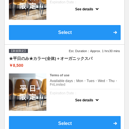
Expiration Date：
See details
新規限定の平日のみのクーポンです★
クーポンについて
平日クーポン●シャンプーブロー込●ロング料
金あり●お客様に似合うトレンドカラーをご
Select
提案させて頂きます●選べるシャンプー付き●
次回以降は早期割引で10～20%off
【新規限定】
Est. Duration：Approx. 1 hrs30 mins
★平日のみ★カラー(全体)＋オーガニックスパ
￥8,500
Terms of use
Available days：Mon・Tues・Wed・Thu・
FriLimited
Expiration Date：
See details
新規限定の平日のみのクーポンです★
クーポンについて
平日クーポン●シャンプーブロー込●ロング料
金あり●お客様に似合うトレンドカラーをご
Select
提案させて頂きます●選べるシャンプー付き●
次回以降は早期割引で10～20%off