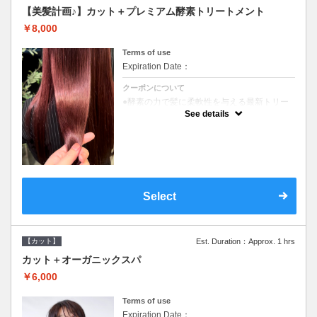
【美髪計画♪】カット＋プレミアム酵素トリートメント
￥8,000
Terms of use
Expiration Date：
クーポンについて
●酵素の力で髪に柔軟性を与える最新トリー
トメント●ＳＢ込●長さ料金あり《こちらのク
See details
ーポンご利用のお客様のみ》オリジナル酵素
ミストが10%offでご購入いただけます☆
Select
【カット】
Est. Duration：Approx. 1 hrs
カット＋オーガニックスパ
￥6,000
Terms of use
Expiration Date：