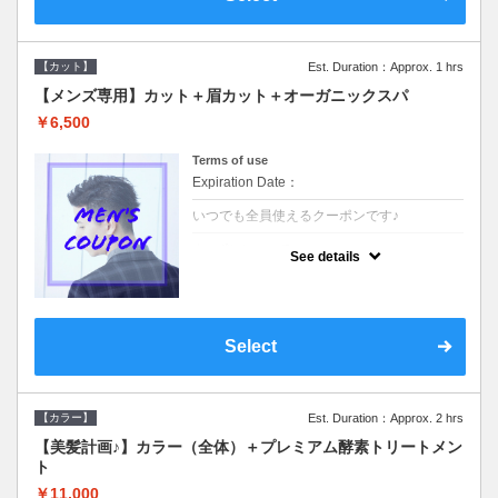
【カット】
Est. Duration：Approx. 1 hrs
【メンズ専用】カット＋眉カット＋オーガニックスパ
￥6,500
Terms of use
Expiration Date：
いつでも全員使えるクーポンです♪
クーポンについて
See details
●メンズ専用クーポン●シャンプースタイリン
グ込●オーガニッククリームで頭皮環境を整
えリフレッシュ♪通常のシャンプー台で行う
気軽なスパです☆
Select
【カラー】
Est. Duration：Approx. 2 hrs
【美髪計画♪】カラー（全体）＋プレミアム酵素トリートメン
ト
￥11,000