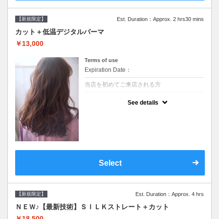
【新規限定】
Est. Duration：Approx. 2 hrs30 mins
カット＋低温デジタルパーマ
￥13,000
Terms of use
Expiration Date：
当店を初めてご来店される方
クーポンについて
See details
●シャンプーブロー込●低温なので髪の負担も
少なく、乾かすだけでも理想のスタイルに●
選べるシャンプー●次回以降は早期割引で10
～20%off
Select
【新規限定】
Est. Duration：Approx. 4 hrs
ＮＥＷ♪【最新技術】ＳＩＬＫストレート＋カット
￥18,500