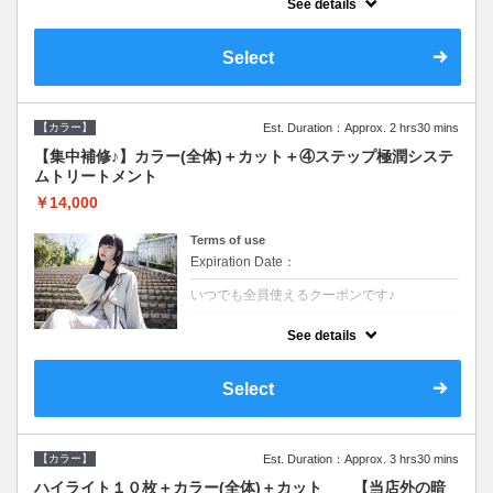
See details
●ロング料金あり●シャンプーブロー込
●TOKIO等の髪の内部から修復し美髪へと導
く最新4stepトリートメント☆内側からしっ
Select
かり修復したい方に♪
【カラー】
Est. Duration：Approx. 2 hrs30 mins
【集中補修♪】カラー(全体)＋カット＋④ステップ極潤システ
ムトリートメント
￥14,000
Terms of use
Expiration Date：
いつでも全員使えるクーポンです♪
クーポンについて
See details
●ロング料金あり●シャンプーブロー込
●TOKIO等の髪の内部から修復し美髪へと導
く最新4stepトリートメント☆内側からしっ
Select
かり修復したい方に♪
【カラー】
Est. Duration：Approx. 3 hrs30 mins
ハイライト１０枚＋カラー(全体)＋カット 【当店外の暗