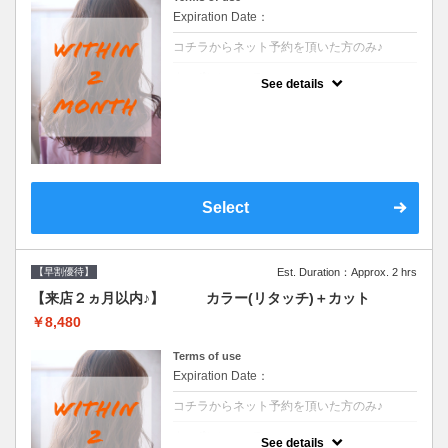
Expiration Date：
コチラからネット予約を頂いた方のみ♪
クーポンについて
See details
●前回の来店日から２ヶ月以内のお客様専用
クーポンです●シャンプーブロー込
Select
【早割優待】
Est. Duration：Approx. 2 hrs
【来店２ヵ月以内♪】 カラー(リタッチ)＋カット
￥8,480
Terms of use
Expiration Date：
コチラからネット予約を頂いた方のみ♪
クーポンについて
See details