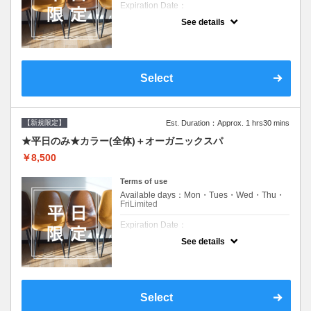
Expiration Date：
See details
新規限定の平日のみのクーポンです★
クーポンについて
平日クーポン●シャンプーブロー込●ロング料
金あり●お客様に似合うトレンドカラーをご
Select
提案させて頂きます●選べるシャンプー付き●
次回以降は早期割引で10～20%off
【新規限定】
Est. Duration：Approx. 1 hrs30 mins
★平日のみ★カラー(全体)＋オーガニックスパ
￥8,500
Terms of use
Available days：Mon・Tues・Wed・Thu・
FriLimited
Expiration Date：
See details
新規限定の平日のみのクーポンです★
クーポンについて
平日クーポン●シャンプーブロー込●ロング料
金あり●お客様に似合うトレンドカラーをご
Select
提案させて頂きます●選べるシャンプー付き●
次回以降は早期割引で10～20%off