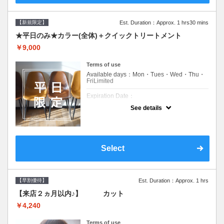
【新規限定】
Est. Duration：Approx. 1 hrs30 mins
★平日のみ★カラー(全体)＋クイックトリートメント
￥9,000
Terms of use
Available days：Mon・Tues・Wed・Thu・
FriLimited
Expiration Date：
See details
新規限定の平日のみのクーポンです★
クーポンについて
平日クーポン●シャンプーブロー込●ロング料
金あり●お客様に似合うトレンドカラーをご
Select
提案させて頂きます●選べるシャンプー付き●
次回以降は早期割引で10～20%off
【早割優待】
Est. Duration：Approx. 1 hrs
【来店２ヵ月以内♪】 カット
￥4,240
Terms of use