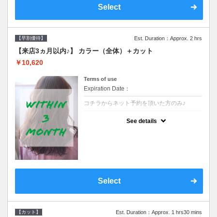
Select
【早割優待】
Est. Duration：Approx. 2 hrs
【来店3ヵ月以内♪】 カラー（全体）＋カット
￥10,620
Terms of use
Expiration Date：
コチラからネット予約を頂いた方のみ♪
クーポンについて
See details
●前回の来店日から３ヶ月以内のお客様専用
クーポンです●シャンプーブロー込※ロング
料金→S+550 M+1100 L+1650 LL+2200
Select
【カット】
Est. Duration：Approx. 1 hrs30 mins