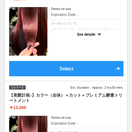
Terms of use
Expiration Date：
クーポンについて
●酵素の力で髪に柔軟性を与える最新トリー
トメント●ＳＢ込●長さ料金あり《こちらのク
See details
ーポンご利用のお客様のみ》オリジナル酵素
ミストが10%offでご購入いただけます☆
Select
【カラー】
Est. Duration：Approx. 2 hrs30 mins
【美髪計画♪】カラー（全体）＋カット＋プレミアム酵素トリ
ートメント
￥13,000
Terms of use
Expiration Date：