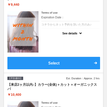
￥9,440
Terms of use
Expiration Date：
コチラからネット予約を頂いた方のみ♪
クーポンについて
See details
●前回の来店日から２ヶ月以内のお客様専用
クーポンです●シャンプーブロー込
Select
【早割優待】
Est. Duration：Approx. 2 hrs
【来店2ヶ月以内♪】カラー(全体)＋カット＋オーガニックス
パ
￥10,400
Terms of use