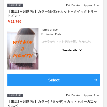
【早割優待】
Est. Duration：Approx. 2 hrs
【来店2ヶ月以内♪】カラー(全体)＋カット＋クイックトリー
トメント
￥11,760
Terms of use
Expiration Date：
コチラからネット予約を頂いた方のみ♪
クーポンについて
See details
●前回の来店日から２ヶ月以内のお客様専用
クーポンです●シャンプーブロー込※ロング
料金→S+550 M+1100 L+1650 LL+2200
Select
【早割優待】
Est. Duration：Approx. 2 hrs
【来店2ヶ月以内♪】カラー(リタッチ)＋カット＋オーガニッ
クスパ