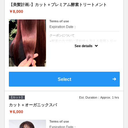
【美髪計画♪】カット＋プレミアム酵素トリートメント
￥8,000
Terms of use
Expiration Date：
クーポンについて
●酵素の力で髪に柔軟性を与える最新トリー
トメント●ＳＢ込●長さ料金あり《こちらのク
See details
ーポンご利用のお客様のみ》オリジナル酵素
ミストが10%offでご購入いただけます☆
Select
【カット】
Est. Duration：Approx. 1 hrs
カット＋オーガニックスパ
￥6,000
Terms of use
Expiration Date：