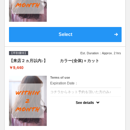
●前回の来店日から２ヶ月以内のお客様専用
クーポンです●シャンプーブロー込
Select
【早割優待】
Est. Duration：Approx. 2 hrs
【来店２ヵ月以内♪】 カラー(全体)＋カット
￥9,440
Terms of use
Expiration Date：
コチラからネット予約を頂いた方のみ♪
クーポンについて
See details
●前回の来店日から２ヶ月以内のお客様専用
クーポンです●シャンプーブロー込※ロング
料金→S+550 M+1100 L+1650 LL+2200