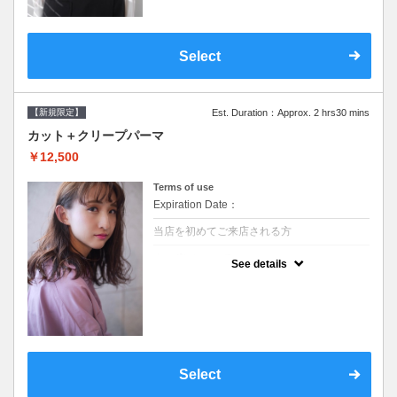
Select
【新規限定】
Est. Duration：Approx. 2 hrs30 mins
カット＋クリープパーマ
￥12,500
Terms of use
Expiration Date：
当店を初めてご来店される方
クーポンについて
See details
●シャンプーブロー込●湿熱を利用することで
通常のパーマよりダメージを軽減し、柔らか
い弾力のあるカールが実現●選べるシャンプ
ー★次回以降は早期割引で10～20%off★
Select