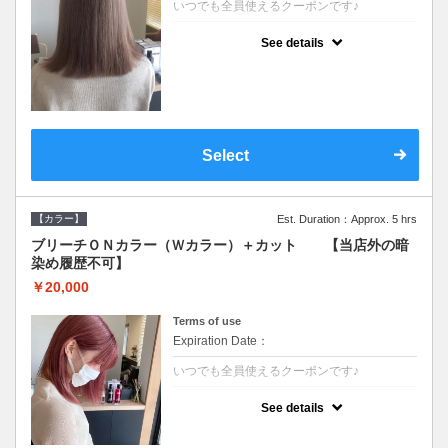
いつでも全員使えるクーポンです♪
クーポンについて
See details
●ブリーチと全体のカラーも含む２度の施術
となります●根元(リタッチ)のブリーチでも同
じ価格となります●シャンプーブロー込/ロン
グ料金あり●追いブリーチは＋3300●Ｗブリ
ーチは＋5500
Select
【カラー】
Est. Duration：Approx. 5 hrs
ブリーチＯＮカラー（Ｗカラー）＋カット 【当店外の暗
染め履歴不可】
￥20,000
Terms of use
Expiration Date：
いつでも全員使えるクーポンです♪
クーポンについて
See details
●ブリーチと全体のカラーも含む２度の施術
となります●根元(リタッチ)のブリーチでも同
じ価格となります●シャンプーブロー込/ロン