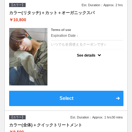
【カラー】
Est. Duration：Approx. 2 hrs
カラー(リタッチ)＋カット＋オーガニックスパ
￥10,800
Terms of use
Expiration Date：
いつでも全員使えるクーポンです♪
クーポンについて
See details
●シャンプーブロー込●根元(3cmまで)のカラ
ーをご希望の方※グレーカラー(白髪染め)も
ＯＫ●オーガニッククリームで頭皮環境を整
えリフレッシュ●＋1100でアロマリラックス
スパに変更できます♪
Select
【カラー】
Est. Duration：Approx. 1 hrs30 mins
カラー(全体)＋クイックトリートメント
￥9,500