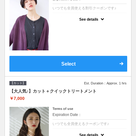
いつでも全員使える割引クーポンです♪
クーポンについて
See details
●シャンプーブロー込●オーガニッククリーム
で頭皮環境を整えリフレッシュ♪通常のシャ
ンプー台で行う気軽なスパです●＋1100でア
ロマリラックススパに変更できます♪
Select
【カット】
Est. Duration：Approx. 1 hrs
【大人気♪】カット＋クイックトリートメント
￥7,000
Terms of use
Expiration Date：
いつでも全員使えるクーポンです♪
クーポンについて
See details