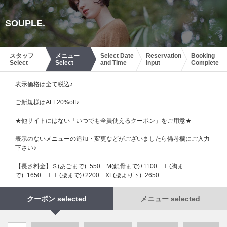
SOUPLE.
スタッフ
メニュー
Select Date
Reservation
Booking
Select
Select
and Time
Input
Complete
表示価格は全て税込♪
ご新規様はALL20%off♪
★他サイトにはない「いつでも全員使えるクーポン」をご用意★
表示のないメニューの追加・変更などがございましたら備考欄にご入力
下さい♪
【長さ料金】Ｓ(あごまで)+550 М(鎖骨まで)+1100 Ｌ(胸ま
で)+1650 ＬＬ(腰まで)+2200 XL(腰より下)+2650
クーポン selected
メニュー selected