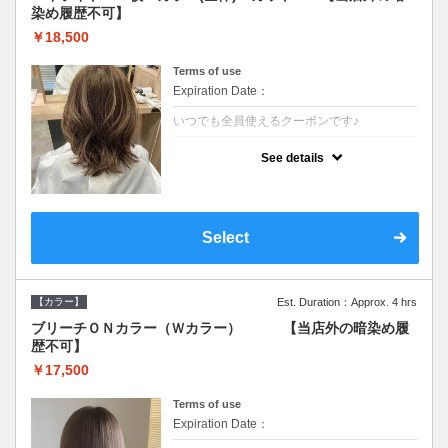
染め履歴不可】
￥18,500
Terms of use
Expiration Date：
いつでも全員使えるクーポンです♪
クーポンについて
See details
●少ない枚数で立体感と動きを演出♪カウンセ
リングもしっかり●根元のブリーチでも同じ
価格です●SB込/ロング料金あり●追いブリー
チは＋3300
Select
【カラー】
Est. Duration：Approx. 4 hrs
ブリーチＯＮカラー（Ｗカラー） 【当店外の暗染め履
歴不可】
￥17,500
Terms of use
Expiration Date：