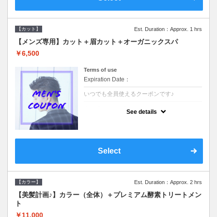
【カット】
Est. Duration：Approx. 1 hrs
【メンズ専用】カット＋眉カット＋オーガニックスパ
￥6,500
Terms of use
Expiration Date：
いつでも全員使えるクーポンです♪
クーポンについて
See details
●メンズ専用クーポン●シャンプースタイリン
グ込●オーガニッククリームで頭皮環境を整
えリフレッシュ♪通常のシャンプー台で行う
気軽なスパです☆
Select
【カラー】
Est. Duration：Approx. 2 hrs
【美髪計画♪】カラー（全体）＋プレミアム酵素トリートメン
ト
￥11,000