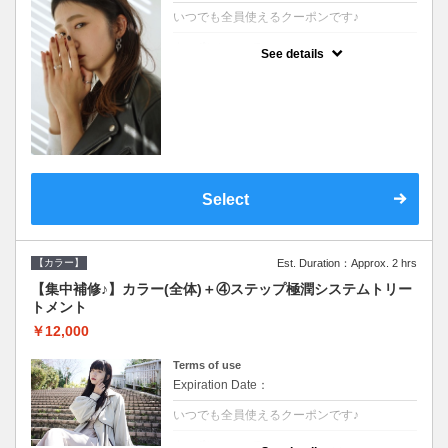
いつでも全員使えるクーポンです♪
クーポンについて
See details
●シャンプーブロー込●根元(3cmまで)のカラ
ーをご希望の方※グレーカラー(白髪染め)も
ＯＫ●濃密なＣＭＣクリームがダメージ部に
浸透し補修するＴＲ
Select
【カラー】
Est. Duration：Approx. 2 hrs
【集中補修♪】カラー(全体)＋④ステップ極潤システムトリー
トメント
￥12,000
Terms of use
Expiration Date：
いつでも全員使えるクーポンです♪
クーポンについて