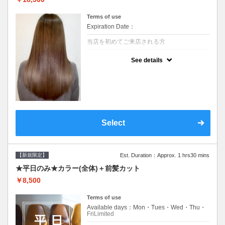
Terms of use
Expiration Date：
当店を初めてご来店される方
クーポンについて
See details
痛みの原因となるアルカリを使用しない、酸
性～弱酸性域でかける最高峰のストレート♪
痛ませたくない！ツンツンはイヤ！柔らかい
手触りにしたい！そんな方にオススメ☆※ロ
ング料金あり
Select
【新規限定】
Est. Duration：Approx. 1 hrs30 mins
★平日のみ★カラー(全体)＋前髪カット
￥8,500
Terms of use
Available days：Mon・Tues・Wed・Thu・
FriLimited