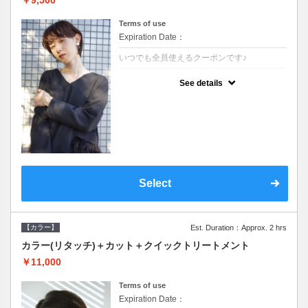
Terms of use
Expiration Date：
いつでも全員使えるクーポンです♪
クーポンについて
See details
●ロング料金あり●シャンプーブロー込●濃密
なＣＭＣクリームがダメージ部に浸透し補修
するＴＲ
Select
【カラー】
Est. Duration：Approx. 2 hrs
カラー(リタッチ)＋カット＋クイックトリートメント
￥11,000
Terms of use
Expiration Date：