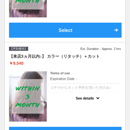
クーポンです●シャンプーブロー込
Select
【早割優待】
Est. Duration：Approx. 2 hrs
【来店3ヵ月以内♪】 カラー（リタッチ）＋カット
￥9,540
Terms of use
Expiration Date：
コチラからネット予約を頂いた方のみ♪
クーポンについて
See details
●前回の来店日から３ヶ月以内のお客様専用
クーポンです●シャンプーブロー込