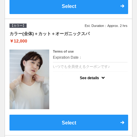
Select
【カラー】
Est. Duration：Approx. 2 hrs
カラー(全体)＋カット＋オーガニックスパ
￥12,000
Terms of use
Expiration Date：
いつでも全員使えるクーポンです♪
クーポンについて
See details
●ロング料金あり●シャンプーブロー込●オー
ガニッククリームで頭皮環境を整えリフレッ
シュ♪通常のシャンプー台で行う気軽なスパ
です●＋1100でアロマリラックススパに変更
できます♪
Select