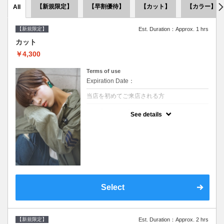
【新規限定】
【早割優待】
【カット】
【カラー】
All
【新規限定】
Est. Duration：Approx. 1 hrs
カット
￥4,300
Terms of use
Expiration Date：
当店を初めてご来店される方
クーポンについて
See details
●シャンプーブロー込●似合うスタイルをご提
案させて頂きます●次回以降は早期割引で10
～20%off
Select
【新規限定】
Est. Duration：Approx. 2 hrs