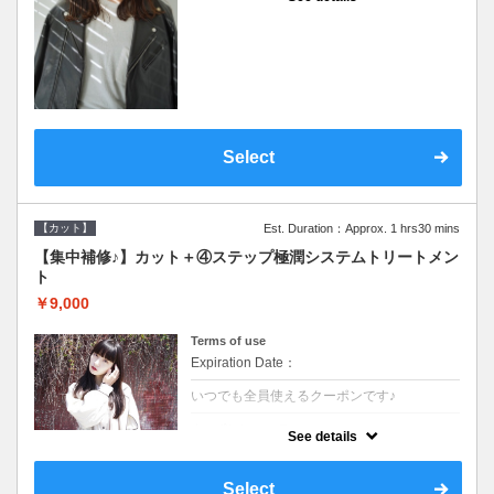
●シャンプーブロー込●濃密なＣＭＣクリーム
がダメージ部に浸透し補修するＴＲ
Select
【カット】
Est. Duration：Approx. 1 hrs30 mins
【集中補修♪】カット＋④ステップ極潤システムトリートメン
ト
￥9,000
Terms of use
Expiration Date：
いつでも全員使えるクーポンです♪
クーポンについて
See details
●シャンプーブロー込●TOKIO等の髪の内部か
ら修復し美髪へと導く最新4stepトリートメ
ント☆内側からしっかり修復したい方に♪
Select