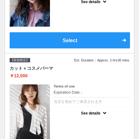
See details
●シャンプーブロー込/ロング料金あり●オー
ガニッククリームで頭皮環境を整えリフレッ
シュ♪通常のシャンプー台で行う気軽なスパ
です●＋1100でアロマリラックススパに変更
できます♪次回以降は早期割引で10～20%off
Select
【新規限定】
Est. Duration：Approx. 2 hrs30 mins
カット＋コスメパーマ
￥12,000
Terms of use
Expiration Date：
当店を初めてご来店される方
クーポンについて
See details
●シャンプーブロー込●最新の髪に優しい薬剤
を使用★外国人風のクセ毛パーマも●選べる
シャンプー★次回以降は早期割引で10～
20%off★