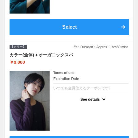
Select
【カラー】
Est. Duration：Approx. 1 hrs30 mins
カラー(全体)＋オーガニックスパ
￥9,000
Terms of use
Expiration Date：
いつでも全員使えるクーポンです♪
クーポンについて
See details
●ロング料金あり ●シャンプーブロー込●オ
ーガニッククリームで頭皮環境を整えリフレ
ッシュ♪通常のシャンプー台で行う気軽なス
パです●＋1100でアロマリラックススパに変
更できます♪