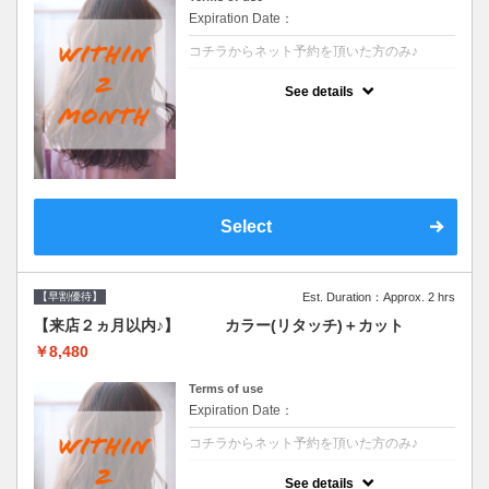
Expiration Date：
コチラからネット予約を頂いた方のみ♪
クーポンについて
See details
●前回の来店日から２ヶ月以内のお客様専用
クーポンです●シャンプーブロー込
Select
【早割優待】
Est. Duration：Approx. 2 hrs
【来店２ヵ月以内♪】 カラー(リタッチ)＋カット
￥8,480
Terms of use
Expiration Date：
コチラからネット予約を頂いた方のみ♪
クーポンについて
See details