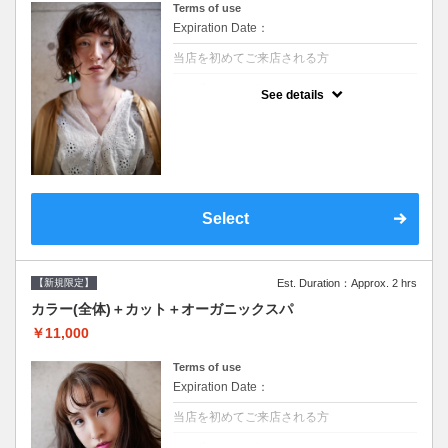
Terms of use
Expiration Date：
当店を初めてご来店される方
クーポンについて
See details
●シャンプーブロー込/ロング料金あり●濃密
なＣＭＣクリームがダメージ部に浸透し補修
するＴＲ●次回以降は早期割引で10～20%off
Select
【新規限定】
Est. Duration：Approx. 2 hrs
カラー(全体)＋カット＋オーガニックスパ
￥11,000
Terms of use
Expiration Date：
当店を初めてご来店される方
クーポンについて