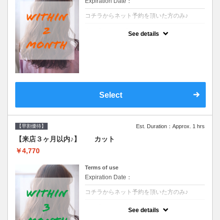
Expiration Date：
コチラからネット予約を頂いた方のみ♪
クーポンについて
See details
●前回の来店日から２ヶ月以内のお客様専用
クーポンです●シャンプーブロー込※ロング
料金→S+550 M+1100 L+1650 LL+2200
Select
【早割優待】
Est. Duration：Approx. 1 hrs
【来店３ヶ月以内♪】 カット
￥4,770
Terms of use
Expiration Date：
コチラからネット予約を頂いた方のみ♪
クーポンについて
See details
●前回の来店日から３ヶ月以内のお客様専用