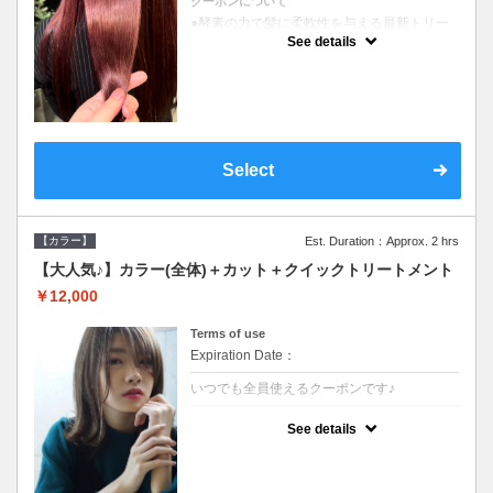
クーポンについて
●酵素の力で髪に柔軟性を与える最新トリー
トメント●ＳＢ込●長さ料金あり《こちらのク
See details
ーポンご利用のお客様のみ》オリジナル酵素
ミストが10%offでご購入いただけます☆
Select
【カラー】
Est. Duration：Approx. 2 hrs
【大人気♪】カラー(全体)＋カット＋クイックトリートメント
￥12,000
Terms of use
Expiration Date：
いつでも全員使えるクーポンです♪
クーポンについて
See details
●ロング料金あり●シャンプーブロー込●濃密
なＣＭＣクリームがダメージ部に浸透し補修
するＴＲ