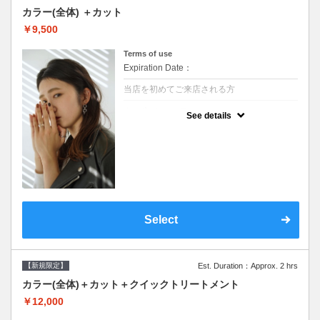
カラー(全体) ＋カット
￥9,500
Terms of use
Expiration Date：
当店を初めてご来店される方
クーポンについて
See details
●シャンプーブロー込●ロング料金あり●お客
様に似合うトレンドカラーをご提案させて頂
きます●選べるシャンプー●次回以降は早期割
引で10～20%off
Select
【新規限定】
Est. Duration：Approx. 2 hrs
カラー(全体)＋カット＋クイックトリートメント
￥12,000