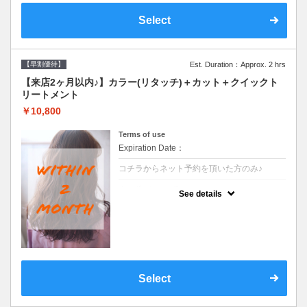
Select
【早割優待】
Est. Duration：Approx. 2 hrs
【来店2ヶ月以内♪】カラー(リタッチ)＋カット＋クイックト
リートメント
￥10,800
Terms of use
Expiration Date：
コチラからネット予約を頂いた方のみ♪
クーポンについて
See details
●前回の来店日から２ヶ月以内のお客様専用
クーポンです●シャンプーブロー込
Select