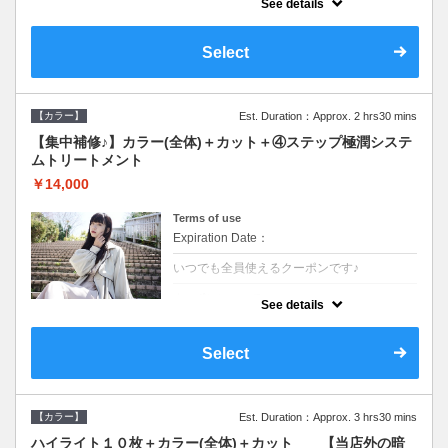
See details
●ロング料金あり●シャンプーブロー込
●TOKIO等の髪の内部から修復し美髪へと導
く最新4stepトリートメント☆内側からしっ
Select
かり修復したい方に♪
【カラー】
Est. Duration：Approx. 2 hrs30 mins
【集中補修♪】カラー(全体)＋カット＋④ステップ極潤システ
ムトリートメント
￥14,000
Terms of use
Expiration Date：
いつでも全員使えるクーポンです♪
クーポンについて
See details
●ロング料金あり●シャンプーブロー込
●TOKIO等の髪の内部から修復し美髪へと導
く最新4stepトリートメント☆内側からしっ
Select
かり修復したい方に♪
【カラー】
Est. Duration：Approx. 3 hrs30 mins
ハイライト１０枚＋カラー(全体)＋カット 【当店外の暗