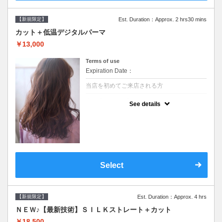
【新規限定】
Est. Duration：Approx. 2 hrs30 mins
カット＋低温デジタルパーマ
￥13,000
Terms of use
Expiration Date：
当店を初めてご来店される方
クーポンについて
See details
●シャンプーブロー込●低温なので髪の負担も
少なく、乾かすだけでも理想のスタイルに●
選べるシャンプー●次回以降は早期割引で10
～20%off
Select
【新規限定】
Est. Duration：Approx. 4 hrs
ＮＥＷ♪【最新技術】ＳＩＬＫストレート＋カット
￥18,500