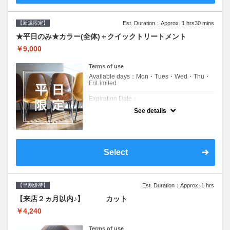
【新規限定】
Est. Duration：Approx. 1 hrs30 mins
★平日のみ★カラー(全体)＋クイックトリートメント
￥9,000
Terms of use
Available days：Mon・Tues・Wed・Thu・
FriLimited
Expiration Date：
See details
新規限定の平日のみのクーポンです★
クーポンについて
平日クーポン●シャンプーブロー込●ロング料
金あり●お客様に似合うトレンドカラーをご
Select
提案させて頂きます●選べるシャンプー付き●
次回以降は早期割引で10～20%off
【早割優待】
Est. Duration：Approx. 1 hrs
【来店２ヵ月以内♪】 カット
￥4,240
Terms of use