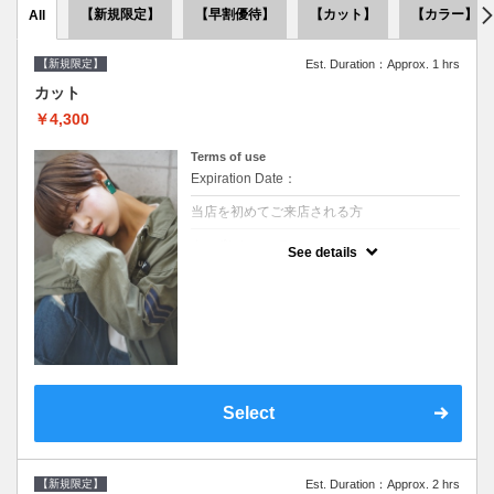
【新規限定】
【早割優待】
【カット】
【カラー】
All
【新規限定】
Est. Duration：Approx. 1 hrs
カット
￥4,300
Terms of use
Expiration Date：
当店を初めてご来店される方
クーポンについて
See details
●シャンプーブロー込●似合うスタイルをご提
案させて頂きます●次回以降は早期割引で10
～20%off
Select
【新規限定】
Est. Duration：Approx. 2 hrs