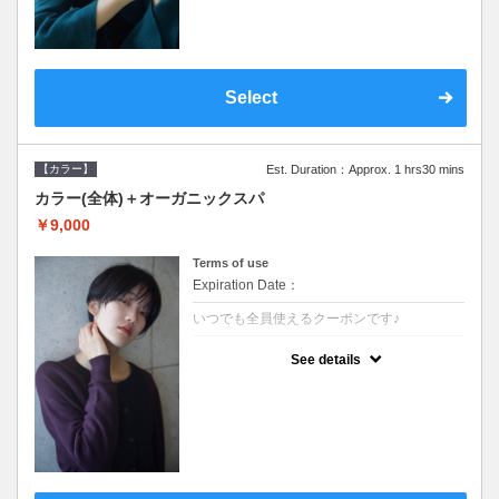
Select
【カラー】
Est. Duration：Approx. 1 hrs30 mins
カラー(全体)＋オーガニックスパ
￥9,000
Terms of use
Expiration Date：
いつでも全員使えるクーポンです♪
クーポンについて
See details
●ロング料金あり ●シャンプーブロー込●オ
ーガニッククリームで頭皮環境を整えリフレ
ッシュ♪通常のシャンプー台で行う気軽なス
パです●＋1100でアロマリラックススパに変
更できます♪