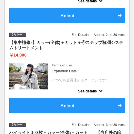
See details
●ロング料金あり●シャンプーブロー込
●TOKIO等の髪の内部から修復し美髪へと導
く最新4stepトリートメント☆内側からしっ
Select
かり修復したい方に♪
【カラー】
Est. Duration：Approx. 2 hrs30 mins
【集中補修♪】カラー(全体)＋カット＋④ステップ極潤システ
ムトリートメント
￥14,000
Terms of use
Expiration Date：
いつでも全員使えるクーポンです♪
クーポンについて
See details
●ロング料金あり●シャンプーブロー込
●TOKIO等の髪の内部から修復し美髪へと導
く最新4stepトリートメント☆内側からしっ
Select
かり修復したい方に♪
【カラー】
Est. Duration：Approx. 3 hrs30 mins
ハイライト１０枚＋カラー(全体)＋カット 【当店外の暗