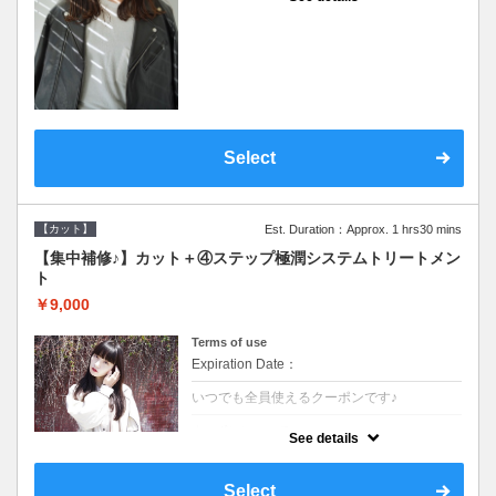
●シャンプーブロー込●濃密なＣＭＣクリーム
がダメージ部に浸透し補修するＴＲ
Select
【カット】
Est. Duration：Approx. 1 hrs30 mins
【集中補修♪】カット＋④ステップ極潤システムトリートメン
ト
￥9,000
Terms of use
Expiration Date：
いつでも全員使えるクーポンです♪
クーポンについて
See details
●シャンプーブロー込●TOKIO等の髪の内部か
ら修復し美髪へと導く最新4stepトリートメ
ント☆内側からしっかり修復したい方に♪
Select