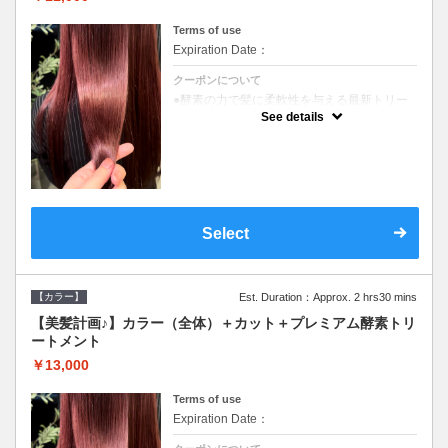
Terms of use
Expiration Date：
クーポンについて
●酵素の力で髪に柔軟性を与える最新トリー
トメント●ＳＢ込●長さ料金あり《こちらのク
See details
ーポンご利用のお客様のみ》オリジナル酵素
ミストが10%offでご購入いただけます☆
Select
【カラー】
Est. Duration：Approx. 2 hrs30 mins
【美髪計画♪】カラー（全体）＋カット＋プレミアム酵素トリ
ートメント
￥13,000
Terms of use
Expiration Date：