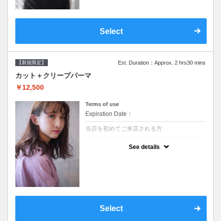
Select
【新規限定】
Est. Duration：Approx. 2 hrs30 mins
カット＋クリープパーマ
￥12,500
Terms of use
Expiration Date：
当店を初めてご来店される方
クーポンについて
See details
●シャンプーブロー込●湿熱を利用することで
通常のパーマよりダメージを軽減し、柔らか
い弾力のあるカールが実現●選べるシャンプ
ー★次回以降は早期割引で10～20%off★
Select