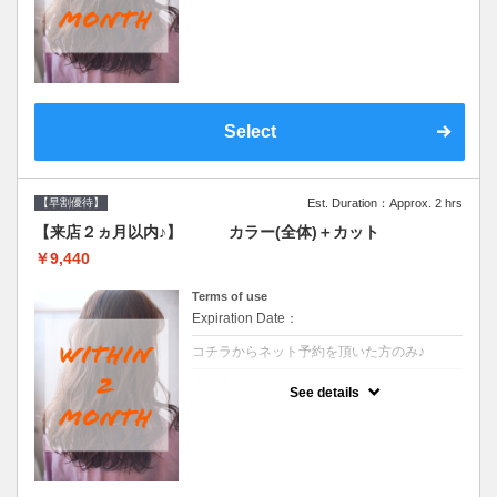
●前回の来店日から２ヶ月以内のお客様専用
クーポンです●シャンプーブロー込
Select
【早割優待】
Est. Duration：Approx. 2 hrs
【来店２ヵ月以内♪】 カラー(全体)＋カット
￥9,440
Terms of use
Expiration Date：
コチラからネット予約を頂いた方のみ♪
クーポンについて
See details
●前回の来店日から２ヶ月以内のお客様専用
クーポンです●シャンプーブロー込※ロング
料金→S+550 M+1100 L+1650 LL+2200