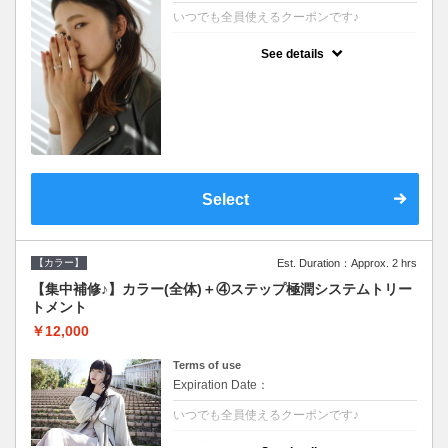
いつでも全員使えるクーポンです♪
クーポンについて
See details
●シャンプーブロー込●根元(3cmまで)のカラ
ーをご希望の方※グレーカラー(白髪染め)も
ＯＫ●濃密なＣＭＣクリームがダメージ部に
浸透し補修するＴＲ
Select
【カラー】
Est. Duration：Approx. 2 hrs
【集中補修♪】カラー(全体)＋④ステップ極潤システムトリー
トメント
￥12,000
Terms of use
Expiration Date：
いつでも全員使えるクーポンです♪
クーポンについて