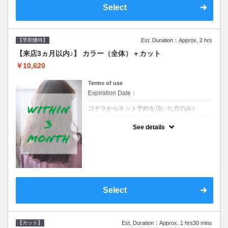
Select
【早割優待】
Est. Duration：Approx. 2 hrs
【来店3ヵ月以内♪】 カラー（全体）＋カット
￥10,620
Terms of use
Expiration Date：
コチラからネット予約を頂いた方のみ♪
クーポンについて
See details
●前回の来店日から３ヶ月以内のお客様専用
クーポンです●シャンプーブロー込※ロング
料金→S+550 M+1100 L+1650 LL+2200
Select
【カット】
Est. Duration：Approx. 1 hrs30 mins