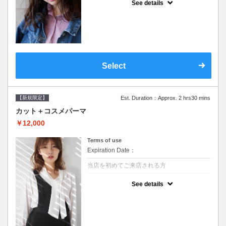
See details
●シャンプーブロー込/ロング料金あり●オー
ガニッククリームで頭皮環境を整えリフレッ
シュ♪通常のシャンプー台で行う気軽なスパ
です●＋1100でアロマリラックススパに変更
できます♪次回以降は早期割引で10～20%off
Select
【新規限定】
Est. Duration：Approx. 2 hrs30 mins
カット＋コスメパーマ
￥12,000
Terms of use
Expiration Date：
当店を初めてご来店される方
クーポンについて
See details
●シャンプーブロー込●最新の髪に優しい薬剤
を使用★外国人風のクセ毛パーマも●選べる
シャンプー★次回以降は早期割引で10～
20%off★