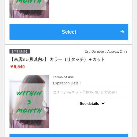
クーポンです●シャンプーブロー込
Select
【早割優待】
Est. Duration：Approx. 2 hrs
【来店3ヵ月以内♪】 カラー（リタッチ）＋カット
￥9,540
Terms of use
Expiration Date：
コチラからネット予約を頂いた方のみ♪
クーポンについて
See details
●前回の来店日から３ヶ月以内のお客様専用
クーポンです●シャンプーブロー込