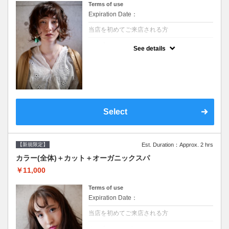
Terms of use
Expiration Date：
当店を初めてご来店される方
クーポンについて
See details
●シャンプーブロー込/ロング料金あり●濃密
なＣＭＣクリームがダメージ部に浸透し補修
するＴＲ●次回以降は早期割引で10～20%off
Select
【新規限定】
Est. Duration：Approx. 2 hrs
カラー(全体)＋カット＋オーガニックスパ
￥11,000
Terms of use
Expiration Date：
当店を初めてご来店される方
クーポンについて