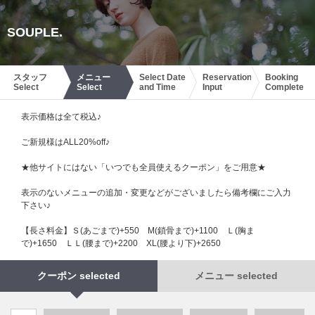
SOUPLE.
スタッフ
メニュー
Select Date
Reservation
Booking
Select
Select
and Time
Input
Complete
表示価格は全て税込♪
ご新規様はALL20%off♪
★他サイトにはない「いつでも全員使えるクーポン」をご用意★
表示のないメニューの追加・変更などがございましたら備考欄にご入力
下さい♪
【長さ料金】Ｓ(あごまで)+550 М(鎖骨まで)+1100 Ｌ(胸ま
で)+1650 ＬＬ(腰まで)+2200 XL(腰より下)+2650
クーポン selected
メニュー selected