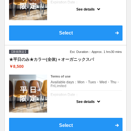
Expiration Date：
See details
新規限定の平日のみのクーポンです★
クーポンについて
平日クーポン●シャンプーブロー込●ロング料
金あり●お客様に似合うトレンドカラーをご
Select
提案させて頂きます●選べるシャンプー付き●
次回以降は早期割引で10～20%off
【新規限定】
Est. Duration：Approx. 1 hrs30 mins
★平日のみ★カラー(全体)＋オーガニックスパ
￥8,500
Terms of use
Available days：Mon・Tues・Wed・Thu・
FriLimited
Expiration Date：
See details
新規限定の平日のみのクーポンです★
クーポンについて
平日クーポン●シャンプーブロー込●ロング料
金あり●お客様に似合うトレンドカラーをご
Select
提案させて頂きます●選べるシャンプー付き●
次回以降は早期割引で10～20%off