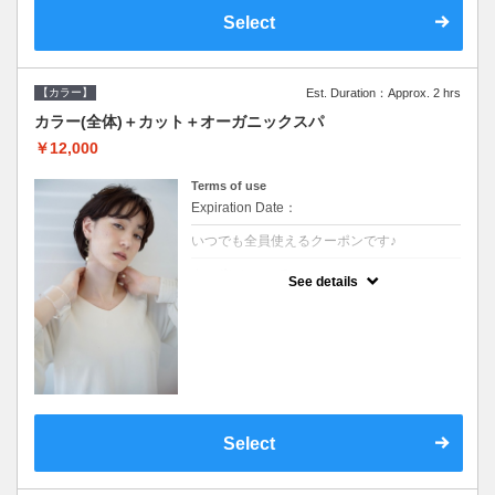
Select
【カラー】
Est. Duration：Approx. 2 hrs
カラー(全体)＋カット＋オーガニックスパ
￥12,000
Terms of use
Expiration Date：
いつでも全員使えるクーポンです♪
クーポンについて
See details
●ロング料金あり●シャンプーブロー込●オー
ガニッククリームで頭皮環境を整えリフレッ
シュ♪通常のシャンプー台で行う気軽なスパ
です●＋1100でアロマリラックススパに変更
できます♪
Select