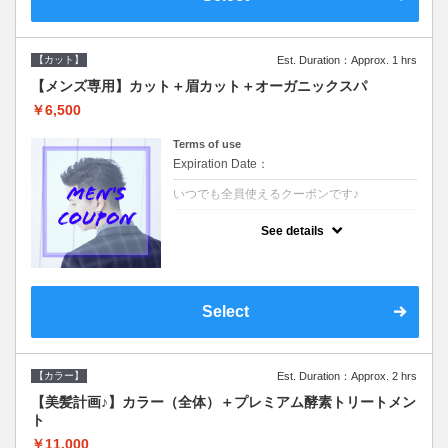
【カット】
Est. Duration：Approx. 1 hrs
【メンズ専用】カット＋眉カット＋オーガニックスパ
￥6,500
Terms of use
Expiration Date：
いつでも全員使えるクーポンです♪
クーポンについて
See details
●メンズ専用クーポン●シャンプースタイリン
グ込●オーガニッククリームで頭皮環境を整
えリフレッシュ♪通常のシャンプー台で行う
気軽なスパです☆
Select
【カラー】
Est. Duration：Approx. 2 hrs
【美髪計画♪】カラー（全体）＋プレミアム酵素トリートメン
ト
￥11,000