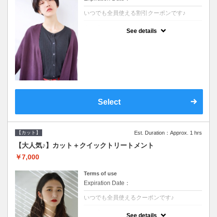
いつでも全員使える割引クーポンです♪
クーポンについて
See details
●シャンプーブロー込●オーガニッククリーム
で頭皮環境を整えリフレッシュ♪通常のシャ
ンプー台で行う気軽なスパです●＋1100でア
ロマリラックススパに変更できます♪
Select
【カット】
Est. Duration：Approx. 1 hrs
【大人気♪】カット＋クイックトリートメント
￥7,000
Terms of use
Expiration Date：
いつでも全員使えるクーポンです♪
クーポンについて
See details