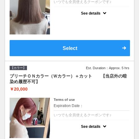
いつでも全員使えるクーポンです♪
クーポンについて
See details
●ブリーチと全体のカラーも含む２度の施術
となります●根元(リタッチ)のブリーチでも同
じ価格となります●シャンプーブロー込/ロン
グ料金あり●追いブリーチは＋3300●Ｗブリ
ーチは＋5500
Select
【カラー】
Est. Duration：Approx. 5 hrs
ブリーチＯＮカラー（Ｗカラー）＋カット 【当店外の暗
染め履歴不可】
￥20,000
Terms of use
Expiration Date：
いつでも全員使えるクーポンです♪
クーポンについて
See details
●ブリーチと全体のカラーも含む２度の施術
となります●根元(リタッチ)のブリーチでも同
じ価格となります●シャンプーブロー込/ロン