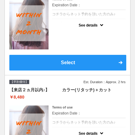
Expiration Date：
コチラからネット予約を頂いた方のみ♪
クーポンについて
See details
●前回の来店日から２ヶ月以内のお客様専用
クーポンです●シャンプーブロー込
Select
【早割優待】
Est. Duration：Approx. 2 hrs
【来店２ヵ月以内♪】 カラー(リタッチ)＋カット
￥8,480
Terms of use
Expiration Date：
コチラからネット予約を頂いた方のみ♪
クーポンについて
See details