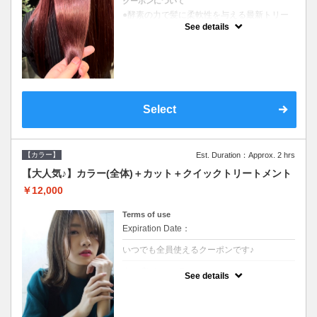
クーポンについて
●酵素の力で髪に柔軟性を与える最新トリー
トメント●ＳＢ込●長さ料金あり《こちらのク
See details
ーポンご利用のお客様のみ》オリジナル酵素
ミストが10%offでご購入いただけます☆
Select
【カラー】
Est. Duration：Approx. 2 hrs
【大人気♪】カラー(全体)＋カット＋クイックトリートメント
￥12,000
Terms of use
Expiration Date：
いつでも全員使えるクーポンです♪
クーポンについて
See details
●ロング料金あり●シャンプーブロー込●濃密
なＣＭＣクリームがダメージ部に浸透し補修
するＴＲ