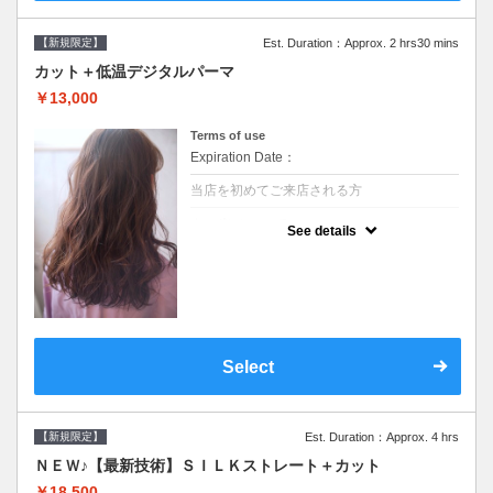
【新規限定】
Est. Duration：Approx. 2 hrs30 mins
カット＋低温デジタルパーマ
￥13,000
Terms of use
Expiration Date：
当店を初めてご来店される方
クーポンについて
See details
●シャンプーブロー込●低温なので髪の負担も
少なく、乾かすだけでも理想のスタイルに●
選べるシャンプー●次回以降は早期割引で10
～20%off
Select
【新規限定】
Est. Duration：Approx. 4 hrs
ＮＥＷ♪【最新技術】ＳＩＬＫストレート＋カット
￥18,500