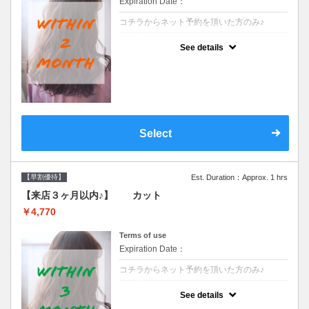
Expiration Date：
コチラからネット予約を頂いた方のみ♪
クーポンについて
See details
●前回の来店日から２ヶ月以内のお客様専用
クーポンです●シャンプーブロー込※ロング
料金→S+550 M+1100 L+1650 LL+2200
Select
【早割優待】
Est. Duration：Approx. 1 hrs
【来店３ヶ月以内♪】 カット
￥4,770
Terms of use
Expiration Date：
コチラからネット予約を頂いた方のみ♪
クーポンについて
See details
●前回の来店日から３ヶ月以内のお客様専用