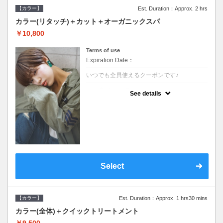
【カラー】
Est. Duration：Approx. 2 hrs
カラー(リタッチ)＋カット＋オーガニックスパ
￥10,800
Terms of use
Expiration Date：
いつでも全員使えるクーポンです♪
クーポンについて
See details
●シャンプーブロー込●根元(3cmまで)のカラ
ーをご希望の方※グレーカラー(白髪染め)も
ＯＫ●オーガニッククリームで頭皮環境を整
えリフレッシュ●＋1100でアロマリラックス
スパに変更できます♪
Select
【カラー】
Est. Duration：Approx. 1 hrs30 mins
カラー(全体)＋クイックトリートメント
￥9,500