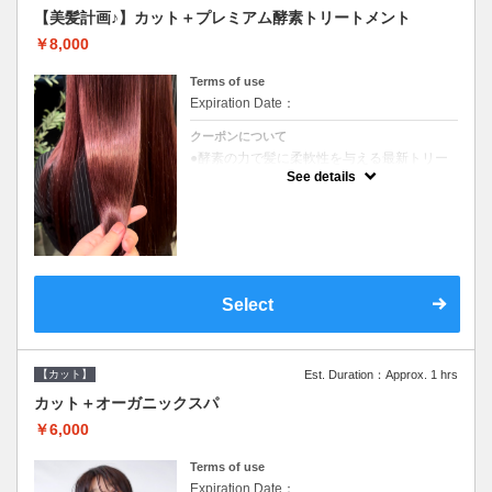
【美髪計画♪】カット＋プレミアム酵素トリートメント
￥8,000
Terms of use
Expiration Date：
クーポンについて
●酵素の力で髪に柔軟性を与える最新トリー
トメント●ＳＢ込●長さ料金あり《こちらのク
See details
ーポンご利用のお客様のみ》オリジナル酵素
ミストが10%offでご購入いただけます☆
Select
【カット】
Est. Duration：Approx. 1 hrs
カット＋オーガニックスパ
￥6,000
Terms of use
Expiration Date：