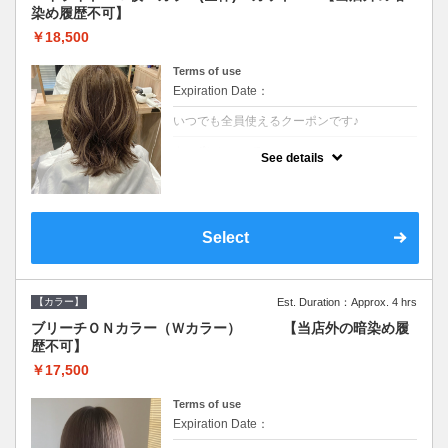
染め履歴不可】
￥18,500
Terms of use
Expiration Date：
いつでも全員使えるクーポンです♪
クーポンについて
See details
●少ない枚数で立体感と動きを演出♪カウンセ
リングもしっかり●根元のブリーチでも同じ
価格です●SB込/ロング料金あり●追いブリー
チは＋3300
Select
【カラー】
Est. Duration：Approx. 4 hrs
ブリーチＯＮカラー（Ｗカラー） 【当店外の暗染め履
歴不可】
￥17,500
Terms of use
Expiration Date：