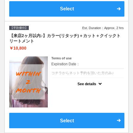
Select
【早割優待】
Est. Duration：Approx. 2 hrs
【来店2ヶ月以内♪】カラー(リタッチ)＋カット＋クイックト
リートメント
￥10,800
Terms of use
Expiration Date：
コチラからネット予約を頂いた方のみ♪
クーポンについて
See details
●前回の来店日から２ヶ月以内のお客様専用
クーポンです●シャンプーブロー込
Select