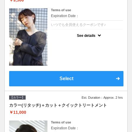
Terms of use
Expiration Date：
いつでも全員使えるクーポンです♪
クーポンについて
See details
●ロング料金あり●シャンプーブロー込●濃密
なＣＭＣクリームがダメージ部に浸透し補修
するＴＲ
Select
【カラー】
Est. Duration：Approx. 2 hrs
カラー(リタッチ)＋カット＋クイックトリートメント
￥11,000
Terms of use
Expiration Date：