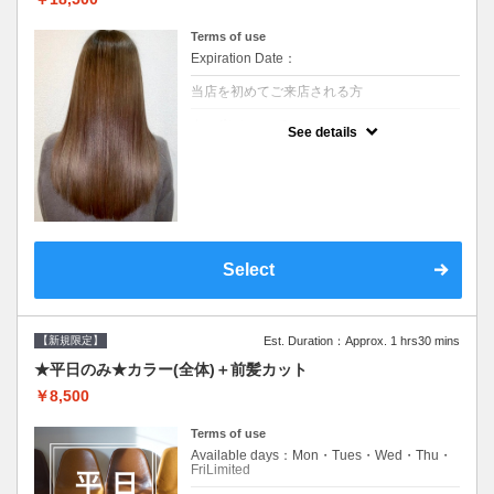
Terms of use
Expiration Date：
当店を初めてご来店される方
クーポンについて
See details
痛みの原因となるアルカリを使用しない、酸
性～弱酸性域でかける最高峰のストレート♪
痛ませたくない！ツンツンはイヤ！柔らかい
手触りにしたい！そんな方にオススメ☆※ロ
ング料金あり
Select
【新規限定】
Est. Duration：Approx. 1 hrs30 mins
★平日のみ★カラー(全体)＋前髪カット
￥8,500
Terms of use
Available days：Mon・Tues・Wed・Thu・
FriLimited