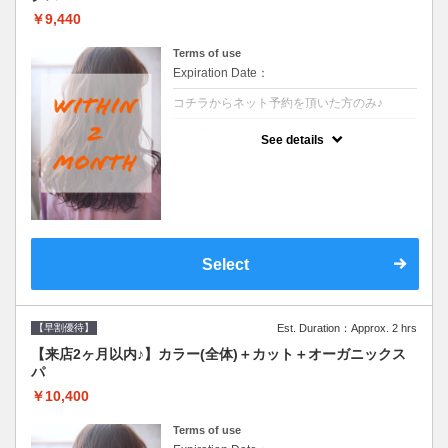
￥9,440
Terms of use
Expiration Date：
コチラからネット予約を頂いた方のみ♪
クーポンについて
See details
●前回の来店日から２ヶ月以内のお客様専用
クーポンです●シャンプーブロー込
Select
【早割優待】
Est. Duration：Approx. 2 hrs
【来店2ヶ月以内♪】カラー(全体)＋カット＋オーガニックス
パ
￥10,400
Terms of use