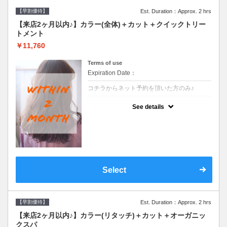
【早割優待】
Est. Duration：Approx. 2 hrs
【来店2ヶ月以内♪】カラー(全体)＋カット＋クイックトリー
トメント
￥11,760
Terms of use
Expiration Date：
コチラからネット予約を頂いた方のみ♪
クーポンについて
See details
●前回の来店日から２ヶ月以内のお客様専用
クーポンです●シャンプーブロー込※ロング
料金→S+550 M+1100 L+1650 LL+2200
Select
【早割優待】
Est. Duration：Approx. 2 hrs
【来店2ヶ月以内♪】カラー(リタッチ)＋カット＋オーガニッ
クスパ