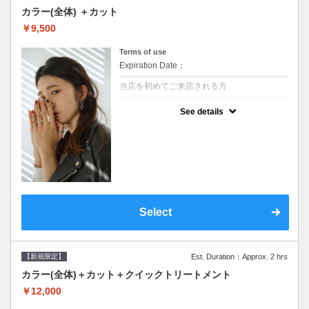
カラー(全体) ＋カット
￥9,500
Terms of use
Expiration Date：
当店を初めてご来店される方
クーポンについて
See details
●シャンプーブロー込●ロング料金あり●お客
様に似合うトレンドカラーをご提案させて頂
きます●選べるシャンプー●次回以降は早期割
引で10～20%off
Select
【新規限定】
Est. Duration：Approx. 2 hrs
カラー(全体)＋カット＋クイックトリートメント
￥12,000