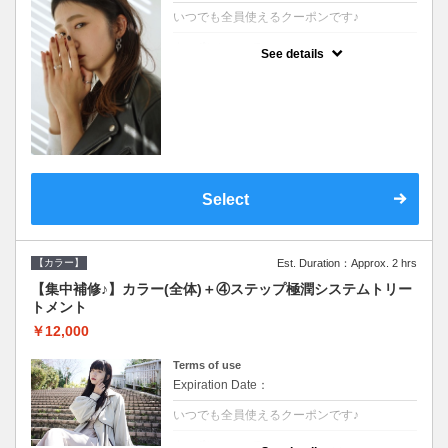
いつでも全員使えるクーポンです♪
クーポンについて
See details
●シャンプーブロー込●根元(3cmまで)のカラ
ーをご希望の方※グレーカラー(白髪染め)も
ＯＫ●濃密なＣＭＣクリームがダメージ部に
浸透し補修するＴＲ
Select
【カラー】
Est. Duration：Approx. 2 hrs
【集中補修♪】カラー(全体)＋④ステップ極潤システムトリー
トメント
￥12,000
Terms of use
Expiration Date：
いつでも全員使えるクーポンです♪
クーポンについて