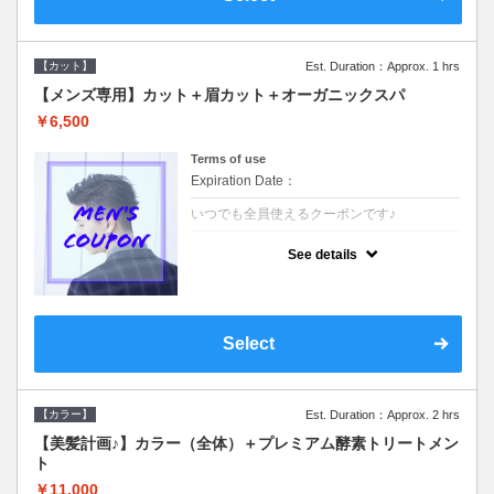
【カット】
Est. Duration：Approx. 1 hrs
【メンズ専用】カット＋眉カット＋オーガニックスパ
￥6,500
Terms of use
Expiration Date：
いつでも全員使えるクーポンです♪
クーポンについて
See details
●メンズ専用クーポン●シャンプースタイリン
グ込●オーガニッククリームで頭皮環境を整
えリフレッシュ♪通常のシャンプー台で行う
気軽なスパです☆
Select
【カラー】
Est. Duration：Approx. 2 hrs
【美髪計画♪】カラー（全体）＋プレミアム酵素トリートメン
ト
￥11,000