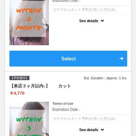
Expiration Date：
コチラからネット予約を頂いた方のみ♪
クーポンについて
See details
●前回の来店日から２ヶ月以内のお客様専用
クーポンです●シャンプーブロー込※ロング
料金→S+550 M+1100 L+1650 LL+2200
Select
【早割優待】
Est. Duration：Approx. 1 hrs
【来店３ヶ月以内♪】 カット
￥4,770
Terms of use
Expiration Date：
コチラからネット予約を頂いた方のみ♪
クーポンについて
See details
●前回の来店日から３ヶ月以内のお客様専用