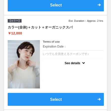
Select
【カラー】
Est. Duration：Approx. 2 hrs
カラー(全体)＋カット＋オーガニックスパ
￥12,000
Terms of use
Expiration Date：
いつでも全員使えるクーポンです♪
クーポンについて
See details
●ロング料金あり●シャンプーブロー込●オー
ガニッククリームで頭皮環境を整えリフレッ
シュ♪通常のシャンプー台で行う気軽なスパ
です●＋1100でアロマリラックススパに変更
できます♪
Select