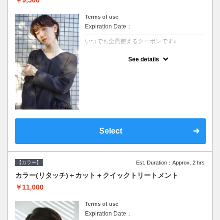
Terms of use
Expiration Date：
いつでも全員使えるクーポンです♪
クーポンについて
See details
●ロング料金あり●シャンプーブロー込●濃密
なＣＭＣクリームがダメージ部に浸透し補修
するＴＲ
Select
【カラー】
Est. Duration：Approx. 2 hrs
カラー(リタッチ)＋カット＋クイックトリートメント
￥11,000
Terms of use
Expiration Date：