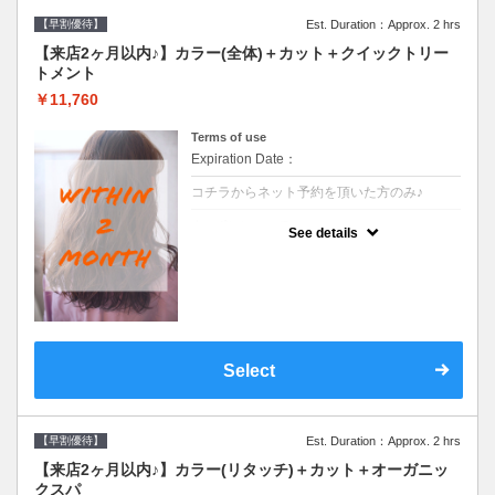
【早割優待】
Est. Duration：Approx. 2 hrs
【来店2ヶ月以内♪】カラー(全体)＋カット＋クイックトリー
トメント
￥11,760
Terms of use
Expiration Date：
コチラからネット予約を頂いた方のみ♪
クーポンについて
See details
●前回の来店日から２ヶ月以内のお客様専用
クーポンです●シャンプーブロー込※ロング
料金→S+550 M+1100 L+1650 LL+2200
Select
【早割優待】
Est. Duration：Approx. 2 hrs
【来店2ヶ月以内♪】カラー(リタッチ)＋カット＋オーガニッ
クスパ