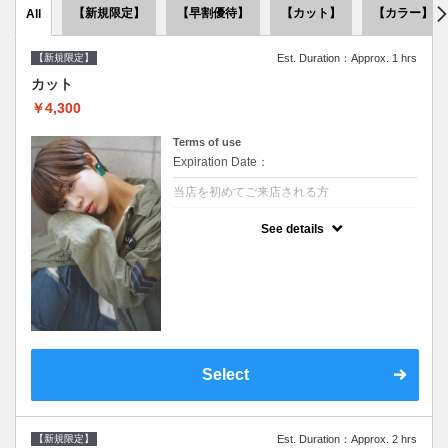
【新規限定】
【早割優待】
【カット】
【カラー】
All
【新規限定】
Est. Duration：Approx. 1 hrs
カット
￥4,300
Terms of use
Expiration Date：
当店を初めてご来店される方
クーポンについて
See details
●シャンプーブロー込●似合うスタイルをご提
案させて頂きます●次回以降は早期割引で10
～20%off
Select
【新規限定】
Est. Duration：Approx. 2 hrs