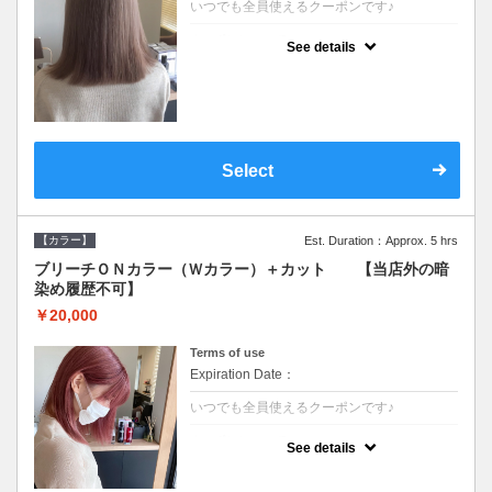
いつでも全員使えるクーポンです♪
クーポンについて
See details
●ブリーチと全体のカラーも含む２度の施術
となります●根元(リタッチ)のブリーチでも同
じ価格となります●シャンプーブロー込/ロン
グ料金あり●追いブリーチは＋3300●Ｗブリ
ーチは＋5500
Select
【カラー】
Est. Duration：Approx. 5 hrs
ブリーチＯＮカラー（Ｗカラー）＋カット 【当店外の暗
染め履歴不可】
￥20,000
Terms of use
Expiration Date：
いつでも全員使えるクーポンです♪
クーポンについて
See details
●ブリーチと全体のカラーも含む２度の施術
となります●根元(リタッチ)のブリーチでも同
じ価格となります●シャンプーブロー込/ロン