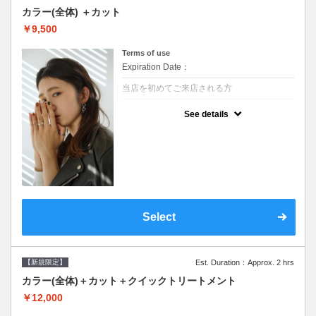
カラー(全体) ＋カット
￥9,500
Terms of use
Expiration Date：
当店を初めてご来店される方
クーポンについて
See details
●シャンプーブロー込●ロング料金あり●お客
様に似合うトレンドカラーをご提案させて頂
きます●選べるシャンプー●次回以降は早期割
引で10～20%off
Select
【新規限定】
Est. Duration：Approx. 2 hrs
カラー(全体)＋カット＋クイックトリートメント
￥12,000