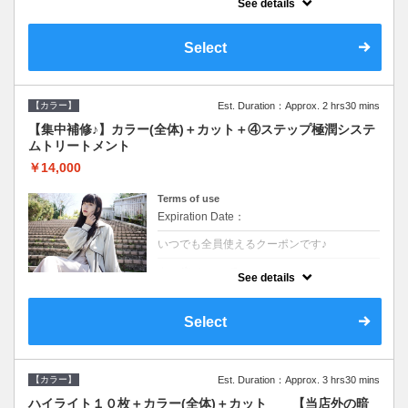
See details
●ロング料金あり●シャンプーブロー込
●TOKIO等の髪の内部から修復し美髪へと導
く最新4stepトリートメント☆内側からしっ
Select
かり修復したい方に♪
【カラー】
Est. Duration：Approx. 2 hrs30 mins
【集中補修♪】カラー(全体)＋カット＋④ステップ極潤システ
ムトリートメント
￥14,000
Terms of use
Expiration Date：
いつでも全員使えるクーポンです♪
クーポンについて
See details
●ロング料金あり●シャンプーブロー込
●TOKIO等の髪の内部から修復し美髪へと導
く最新4stepトリートメント☆内側からしっ
Select
かり修復したい方に♪
【カラー】
Est. Duration：Approx. 3 hrs30 mins
ハイライト１０枚＋カラー(全体)＋カット 【当店外の暗