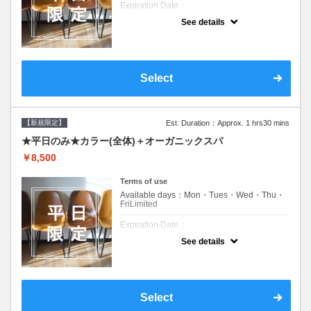
Expiration Date：
See details
新規限定の平日のみのクーポンです★
クーポンについて
平日クーポン●シャンプーブロー込●ロング料
金あり●お客様に似合うトレンドカラーをご
Select
提案させて頂きます●選べるシャンプー付き●
次回以降は早期割引で10～20%off
【新規限定】
Est. Duration：Approx. 1 hrs30 mins
★平日のみ★カラー(全体)＋オーガニックスパ
￥8,500
Terms of use
Available days：Mon・Tues・Wed・Thu・
FriLimited
Expiration Date：
See details
新規限定の平日のみのクーポンです★
クーポンについて
平日クーポン●シャンプーブロー込●ロング料
金あり●お客様に似合うトレンドカラーをご
Select
提案させて頂きます●選べるシャンプー付き●
次回以降は早期割引で10～20%off