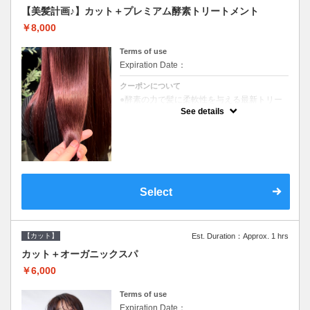
【美髪計画♪】カット＋プレミアム酵素トリートメント
￥8,000
Terms of use
Expiration Date：
クーポンについて
●酵素の力で髪に柔軟性を与える最新トリー
トメント●ＳＢ込●長さ料金あり《こちらのク
See details
ーポンご利用のお客様のみ》オリジナル酵素
ミストが10%offでご購入いただけます☆
Select
【カット】
Est. Duration：Approx. 1 hrs
カット＋オーガニックスパ
￥6,000
Terms of use
Expiration Date：