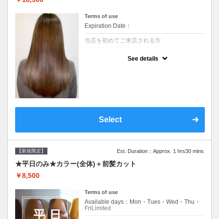
Terms of use
Expiration Date：
当店を初めてご来店される方
クーポンについて
See details
痛みの原因となるアルカリを使用しない、酸
性～弱酸性域でかける最高峰のストレート♪
痛ませたくない！ツンツンはイヤ！柔らかい
手触りにしたい！そんな方にオススメ☆※ロ
ング料金あり
Select
【新規限定】
Est. Duration：Approx. 1 hrs30 mins
★平日のみ★カラー(全体)＋前髪カット
￥8,500
Terms of use
Available days：Mon・Tues・Wed・Thu・
FriLimited