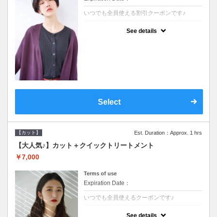
いつでも全員使える割引クーポンです♪
クーポンについて
See details
●シャンプーブロー込●オーガニッククリーム
で頭皮環境を整えリフレッシュ♪通常のシャ
ンプー台で行う気軽なスパです●＋1100でア
ロマリラックススパに変更できます♪
Select
【カット】
Est. Duration：Approx. 1 hrs
【大人気♪】カット＋クイックトリートメント
￥7,000
Terms of use
Expiration Date：
いつでも全員使えるクーポンです♪
クーポンについて
See details