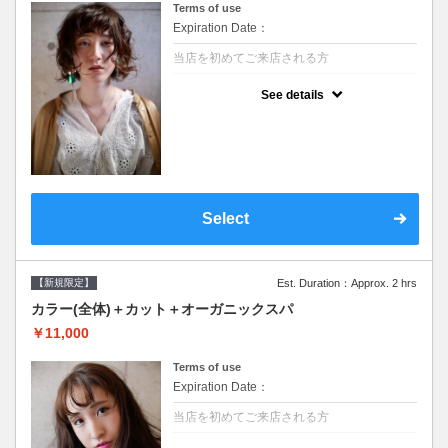
Terms of use
Expiration Date：
当店を初めてご来店される方
クーポンについて
See details
●シャンプーブロー込/ロング料金あり●濃密
なＣＭＣクリームがダメージ部に浸透し補修
するＴＲ●次回以降は早期割引で10～20%off
Select
【新規限定】
Est. Duration：Approx. 2 hrs
カラー(全体)＋カット＋オーガニックスパ
￥11,000
Terms of use
Expiration Date：
当店を初めてご来店される方
クーポンについて