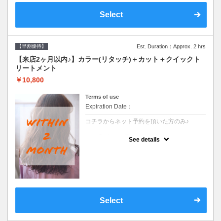
Select
【早割優待】
Est. Duration：Approx. 2 hrs
【来店2ヶ月以内♪】カラー(リタッチ)＋カット＋クイックト
リートメント
￥10,800
Terms of use
Expiration Date：
コチラからネット予約を頂いた方のみ♪
クーポンについて
See details
●前回の来店日から２ヶ月以内のお客様専用
クーポンです●シャンプーブロー込
Select