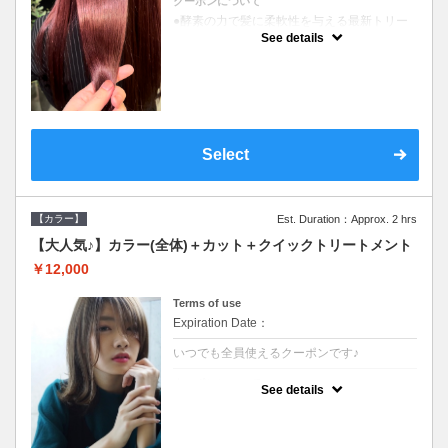
クーポンについて
●酵素の力で髪に柔軟性を与える最新トリー
トメント●ＳＢ込●長さ料金あり《こちらのク
See details
ーポンご利用のお客様のみ》オリジナル酵素
ミストが10%offでご購入いただけます☆
Select
【カラー】
Est. Duration：Approx. 2 hrs
【大人気♪】カラー(全体)＋カット＋クイックトリートメント
￥12,000
Terms of use
Expiration Date：
いつでも全員使えるクーポンです♪
クーポンについて
See details
●ロング料金あり●シャンプーブロー込●濃密
なＣＭＣクリームがダメージ部に浸透し補修
するＴＲ