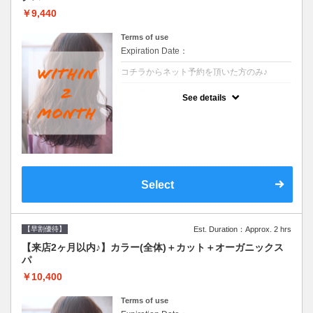
￥9,440
Terms of use
Expiration Date：
コチラからネット予約を頂いた方のみ♪
クーポンについて
See details
●前回の来店日から２ヶ月以内のお客様専用
クーポンです●シャンプーブロー込
Select
【早割優待】
Est. Duration：Approx. 2 hrs
【来店2ヶ月以内♪】カラー(全体)＋カット＋オーガニックス
パ
￥10,400
Terms of use