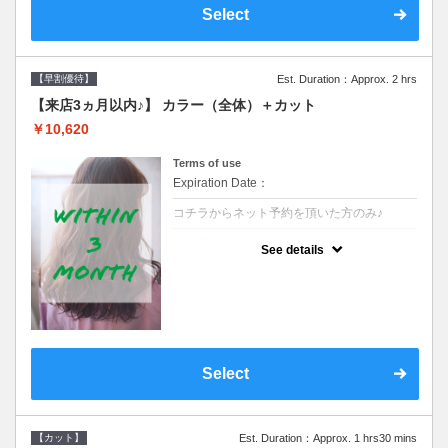
Select
【早割優待】
Est. Duration：Approx. 2 hrs
【来店3ヵ月以内♪】 カラー（全体）＋カット
￥10,620
Terms of use
Expiration Date：
コチラからネット予約を頂いた方のみ♪
クーポンについて
See details
●前回の来店日から３ヶ月以内のお客様専用
クーポンです●シャンプーブロー込※ロング
料金→S+550 M+1100 L+1650 LL+2200
Select
【カット】
Est. Duration：Approx. 1 hrs30 mins