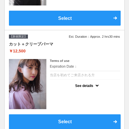
Select
【新規限定】
Est. Duration：Approx. 2 hrs30 mins
カット＋クリープパーマ
￥12,500
Terms of use
Expiration Date：
当店を初めてご来店される方
クーポンについて
See details
●シャンプーブロー込●湿熱を利用することで
通常のパーマよりダメージを軽減し、柔らか
い弾力のあるカールが実現●選べるシャンプ
ー★次回以降は早期割引で10～20%off★
Select