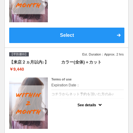
●前回の来店日から２ヶ月以内のお客様専用
クーポンです●シャンプーブロー込
Select
【早割優待】
Est. Duration：Approx. 2 hrs
【来店２ヵ月以内♪】 カラー(全体)＋カット
￥9,440
Terms of use
Expiration Date：
コチラからネット予約を頂いた方のみ♪
クーポンについて
See details
●前回の来店日から２ヶ月以内のお客様専用
クーポンです●シャンプーブロー込※ロング
料金→S+550 M+1100 L+1650 LL+2200