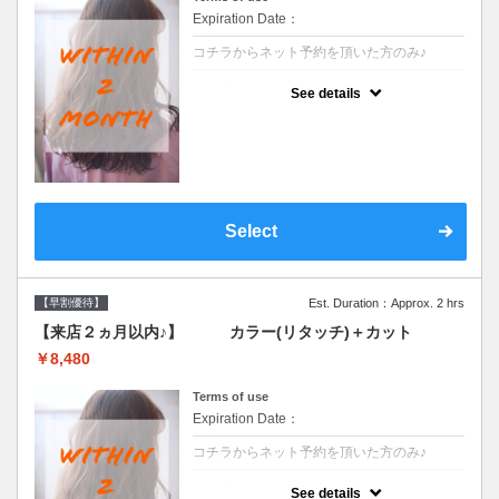
Expiration Date：
コチラからネット予約を頂いた方のみ♪
クーポンについて
See details
●前回の来店日から２ヶ月以内のお客様専用
クーポンです●シャンプーブロー込
Select
【早割優待】
Est. Duration：Approx. 2 hrs
【来店２ヵ月以内♪】 カラー(リタッチ)＋カット
￥8,480
Terms of use
Expiration Date：
コチラからネット予約を頂いた方のみ♪
クーポンについて
See details