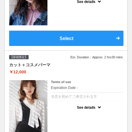
See details
●シャンプーブロー込/ロング料金あり●オー
ガニッククリームで頭皮環境を整えリフレッ
シュ♪通常のシャンプー台で行う気軽なスパ
です●＋1100でアロマリラックススパに変更
できます♪次回以降は早期割引で10～20%off
Select
【新規限定】
Est. Duration：Approx. 2 hrs30 mins
カット＋コスメパーマ
￥12,000
Terms of use
Expiration Date：
当店を初めてご来店される方
クーポンについて
See details
●シャンプーブロー込●最新の髪に優しい薬剤
を使用★外国人風のクセ毛パーマも●選べる
シャンプー★次回以降は早期割引で10～
20%off★