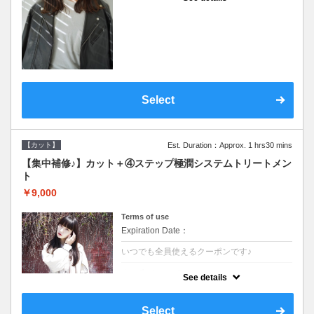
●シャンプーブロー込●濃密なＣＭＣクリーム
がダメージ部に浸透し補修するＴＲ
Select
【カット】
Est. Duration：Approx. 1 hrs30 mins
【集中補修♪】カット＋④ステップ極潤システムトリートメン
ト
￥9,000
Terms of use
Expiration Date：
いつでも全員使えるクーポンです♪
クーポンについて
See details
●シャンプーブロー込●TOKIO等の髪の内部か
ら修復し美髪へと導く最新4stepトリートメ
ント☆内側からしっかり修復したい方に♪
Select