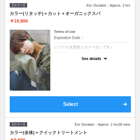
【カラー】
Est. Duration：Approx. 2 hrs
カラー(リタッチ)＋カット＋オーガニックスパ
￥10,800
Terms of use
Expiration Date：
いつでも全員使えるクーポンです♪
クーポンについて
See details
●シャンプーブロー込●根元(3cmまで)のカラ
ーをご希望の方※グレーカラー(白髪染め)も
ＯＫ●オーガニッククリームで頭皮環境を整
えリフレッシュ●＋1100でアロマリラックス
スパに変更できます♪
Select
【カラー】
Est. Duration：Approx. 1 hrs30 mins
カラー(全体)＋クイックトリートメント
￥9,500