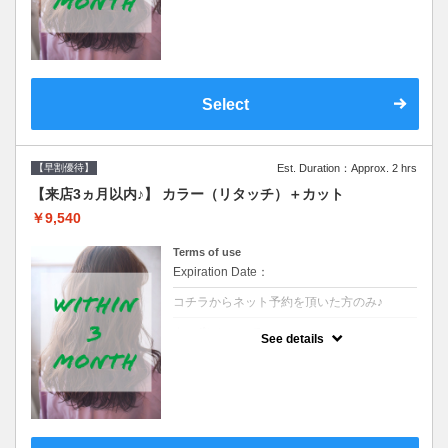
クーポンです●シャンプーブロー込
Select
【早割優待】
Est. Duration：Approx. 2 hrs
【来店3ヵ月以内♪】 カラー（リタッチ）＋カット
￥9,540
Terms of use
Expiration Date：
コチラからネット予約を頂いた方のみ♪
クーポンについて
See details
●前回の来店日から３ヶ月以内のお客様専用
クーポンです●シャンプーブロー込