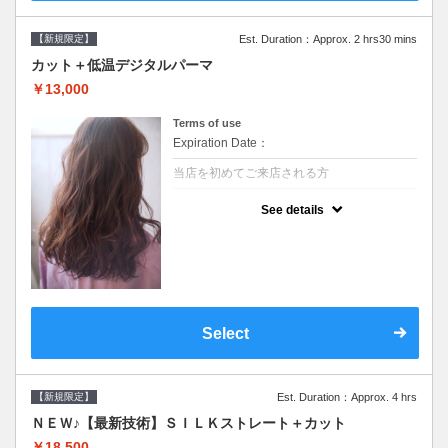
【新規限定】
Est. Duration：Approx. 2 hrs30 mins
カット＋低温デジタルパーマ
￥13,000
Terms of use
Expiration Date：
当店を初めてご来店される方
クーポンについて
See details
●シャンプーブロー込●低温なので髪の負担も
少なく、乾かすだけでも理想のスタイルに●
選べるシャンプー●次回以降は早期割引で10
～20%off
Select
【新規限定】
Est. Duration：Approx. 4 hrs
ＮＥＷ♪【最新技術】ＳＩＬＫストレート＋カット
￥18,500