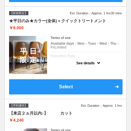
【新規限定】
Est. Duration：Approx. 1 hrs30 mins
★平日のみ★カラー(全体)＋クイックトリートメント
￥9,000
Terms of use
Available days：Mon・Tues・Wed・Thu・
FriLimited
Expiration Date：
See details
新規限定の平日のみのクーポンです★
クーポンについて
平日クーポン●シャンプーブロー込●ロング料
金あり●お客様に似合うトレンドカラーをご
Select
提案させて頂きます●選べるシャンプー付き●
次回以降は早期割引で10～20%off
【早割優待】
Est. Duration：Approx. 1 hrs
【来店２ヵ月以内♪】 カット
￥4,240
Terms of use