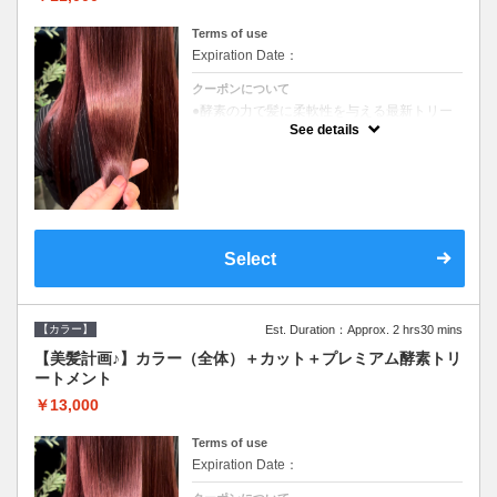
Terms of use
Expiration Date：
クーポンについて
●酵素の力で髪に柔軟性を与える最新トリー
トメント●ＳＢ込●長さ料金あり《こちらのク
See details
ーポンご利用のお客様のみ》オリジナル酵素
ミストが10%offでご購入いただけます☆
Select
【カラー】
Est. Duration：Approx. 2 hrs30 mins
【美髪計画♪】カラー（全体）＋カット＋プレミアム酵素トリ
ートメント
￥13,000
Terms of use
Expiration Date：