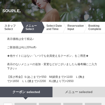
SOUPLE.
スタッフ
メニュー
Select Date
Reservation
Booking
Select
Select
and Time
Input
Complete
表示価格は全て税込♪
ご新規様はALL20%off♪
★他サイトにはない「いつでも全員使えるクーポン」をご用意★
表示のないメニューの追加・変更などがございましたら備考欄にご入力
下さい♪
【長さ料金】Ｓ(あごまで)+550 М(鎖骨まで)+1100 Ｌ(胸ま
で)+1650 ＬＬ(腰まで)+2200 XL(腰より下)+2650
クーポン selected
メニュー selected