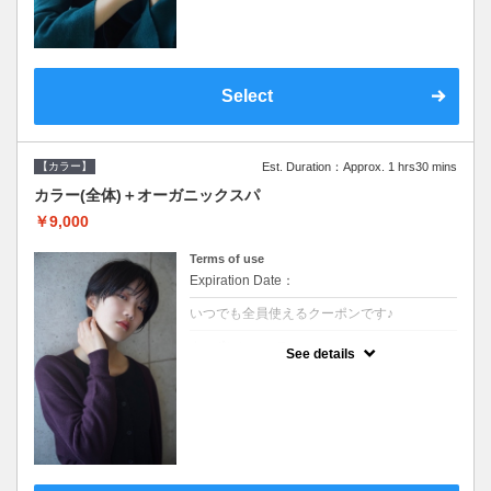
Select
【カラー】
Est. Duration：Approx. 1 hrs30 mins
カラー(全体)＋オーガニックスパ
￥9,000
Terms of use
Expiration Date：
いつでも全員使えるクーポンです♪
クーポンについて
See details
●ロング料金あり ●シャンプーブロー込●オ
ーガニッククリームで頭皮環境を整えリフレ
ッシュ♪通常のシャンプー台で行う気軽なス
パです●＋1100でアロマリラックススパに変
更できます♪