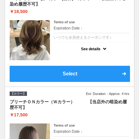
染め履歴不可】
￥18,500
Terms of use
Expiration Date：
いつでも全員使えるクーポンです♪
クーポンについて
See details
●少ない枚数で立体感と動きを演出♪カウンセ
リングもしっかり●根元のブリーチでも同じ
価格です●SB込/ロング料金あり●追いブリー
チは＋3300
Select
【カラー】
Est. Duration：Approx. 4 hrs
ブリーチＯＮカラー（Ｗカラー） 【当店外の暗染め履
歴不可】
￥17,500
Terms of use
Expiration Date：