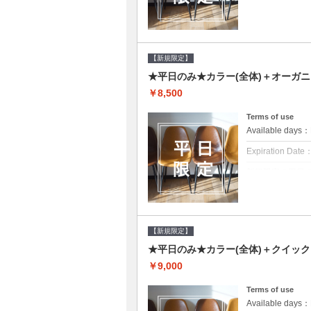
クーポンについて
平日クーポン●シ
をご提案させて頂
【新規限定】
★平日のみ★カラー(全体)＋オーガ
￥8,500
Terms of use
Available day
Expiration Date
新規限定の平日
クーポンについて
平日クーポン●シ
をご提案させて頂
【新規限定】
★平日のみ★カラー(全体)＋クイッ
￥9,000
Terms of use
Available day