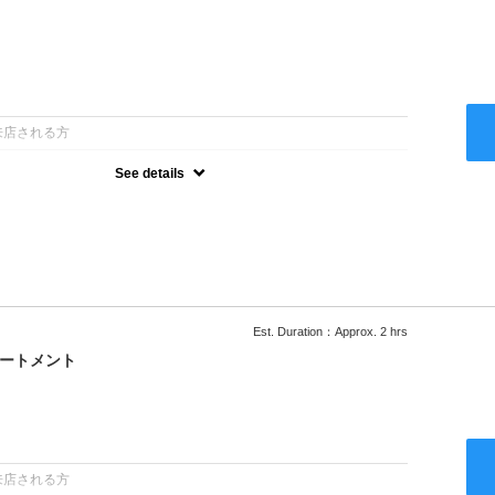
：
来店される方
See details
ー込●ロング料金あり●お客様に似合うトレンドカラーをご提案させ
るシャンプー●次回以降は早期割引で10～20%off
Est. Duration：Approx. 2 hrs
リートメント
：
来店される方