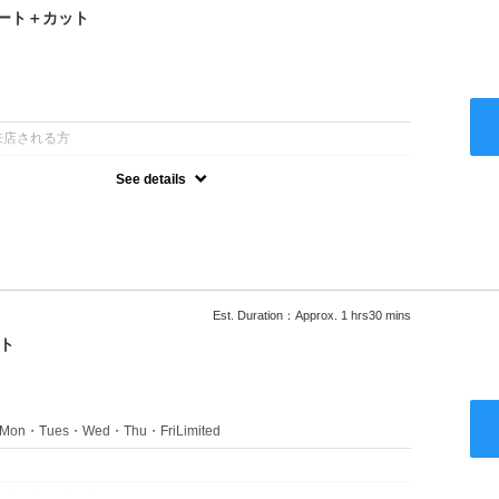
ート＋カット
：
来店される方
See details
るアルカリを使用しない、酸性～弱酸性域でかける最高峰のストレー
ない！ツンツンはイヤ！柔らかい手触りにしたい！そんな方にオススメ
あり
Est. Duration：Approx. 1 hrs30 mins
ト
s：Mon・Tues・Wed・Thu・FriLimited
：
のみのクーポンです★