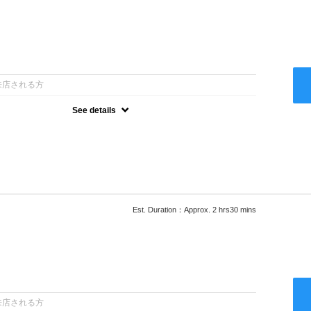
：
来店される方
See details
ー込●最新の髪に優しい薬剤を使用★外国人風のクセ毛パーマも●選
次回以降は早期割引で10～20%off★
Est. Duration：Approx. 2 hrs30 mins
：
来店される方