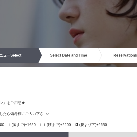
ニュー
Select
Select Date and Time
Reservation
I
ン」をご用意★
ましたら備考欄にご入力下さい♪
0 Ｌ(胸まで)+1650 ＬＬ(腰まで)+2200 XL(腰より下)+2650