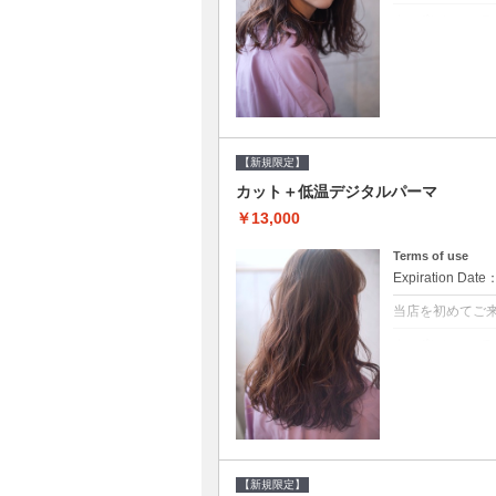
クーポンについて
●シャンプーブ
らかい弾力のある
20%off★
【新規限定】
カット＋低温デジタルパーマ
￥13,000
Terms of use
Expiration Date
当店を初めてご
クーポンについて
●シャンプーブ
に●選べるシャンプ
【新規限定】