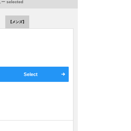
 selected
【メンズ】
Select