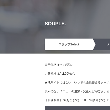
SOUPLE.
スタッフ
Select
メ
表示価格は全て税込♪
ご新規様はALL20%off♪
★他サイトにはない「いつでも全員使えるクーポ
表示のないメニューの追加・変更などがござい
【長さ料金】Ｓ(あごまで)+550 М(鎖骨まで)+110