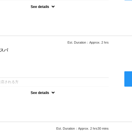
See details
ー込/ロング料金あり●濃密なＣＭＣクリームがダメージ部に浸透し補
降は早期割引で10～20%off
Est. Duration：Approx. 2 hrs
クスパ
：
来店される方
See details
ー込/ロング料金あり●オーガニッククリームで頭皮環境を整えリフレ
ャンプー台で行う気軽なスパです●＋1100でアロマリラックススパに
以降は早期割引で10～20%off
Est. Duration：Approx. 2 hrs30 mins