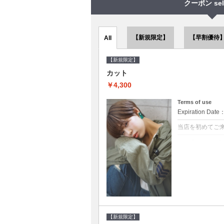
クーポン sel
【新規限定】
【早割優待
All
【新規限定】
カット
￥4,300
Terms of use
Expiration Date
当店を初めてご
クーポンについて
●シャンプーブロ
で10～20%off
【新規限定】