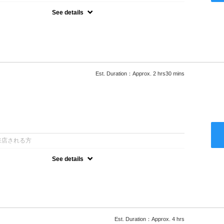
See details
ロー込●湿熱を利用することで通常のパーマよりダメージを軽減し、柔
カールが実現●選べるシャンプー★次回以降は早期割引で10～
Est. Duration：Approx. 2 hrs30 mins
：
来店される方
See details
ロー込●低温なので髪の負担も少なく、乾かすだけでも理想のスタイル
ー●次回以降は早期割引で10～20%off
Est. Duration：Approx. 4 hrs