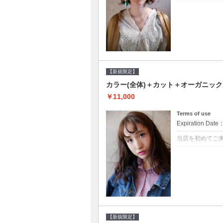
クーポンについて
●シャンプーブロ
修するＴＲ●次回以
【新規限定】
カラー(全体)＋カット＋オーガニッ
￥11,000
Terms of use
Expiration Date
当店を初めてご
クーポンについて
●シャンプーブロ
ッシュ♪通常のシ
変更できます♪次回
【新規限定】