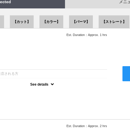
ected
メニュー
】
【カット】
【カラー】
【パーマ】
【ストレート】
Est. Duration：Approx. 1 hrs
：
来店される方
See details
ー込●似合うスタイルをご提案させて頂きます●次回以降は早期割引
Est. Duration：Approx. 2 hrs