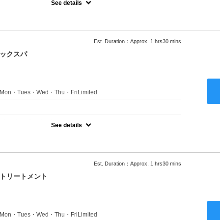
See details
ャンプーブロー込●ロング料金あり●お客様に似合うトレンドカラー
きます●選べるシャンプー付き●次回以降は早期割引で10～20%off
Est. Duration：Approx. 1 hrs30 mins
ニックスパ
s：Mon・Tues・Wed・Thu・FriLimited
：
のみのクーポンです★
See details
ャンプーブロー込●ロング料金あり●お客様に似合うトレンドカラー
きます●選べるシャンプー付き●次回以降は早期割引で10～20%off
Est. Duration：Approx. 1 hrs30 mins
クトリートメント
s：Mon・Tues・Wed・Thu・FriLimited