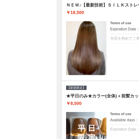
ＮＥＷ♪【最新技術】ＳＩＬＫストレ
￥18,500
Terms of use
Expiration Date
当店を初めてご
クーポンについて
痛みの原因とな
ト♪痛ませたく
☆※ロング料金
【新規限定】
★平日のみ★カラー(全体)＋前髪カッ
￥8,500
Terms of use
Available day
Expiration Date
新規限定の平日