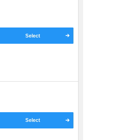
Select
Select