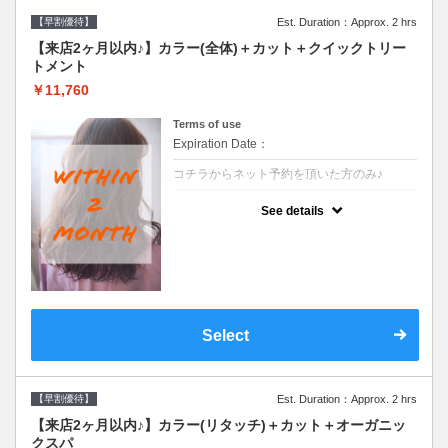
【早割優待】
Est. Duration：Approx. 2 hrs
【来店2ヶ月以内♪】カラー(全体)＋カット＋クイックトリー
トメント
￥11,760
Terms of use
Expiration Date：
コチラからネット予約を頂いた方のみ♪
クーポンについて
See details
●前回の来店日から２ヶ月以内のお客様専用
クーポンです●シャンプーブロー込※ロング
料金→S+550 M+1100 L+1650 LL+2200
Select
【早割優待】
Est. Duration：Approx. 2 hrs
【来店2ヶ月以内♪】カラー(リタッチ)＋カット＋オーガニッ
クスパ