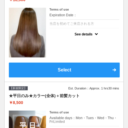
Terms of use
Expiration Date：
当店を初めてご来店される方
クーポンについて
See details
痛みの原因となるアルカリを使用しない、酸
性～弱酸性域でかける最高峰のストレート♪
痛ませたくない！ツンツンはイヤ！柔らかい
手触りにしたい！そんな方にオススメ☆※ロ
ング料金あり
Select
【新規限定】
Est. Duration：Approx. 1 hrs30 mins
★平日のみ★カラー(全体)＋前髪カット
￥8,500
Terms of use
Available days：Mon・Tues・Wed・Thu・
FriLimited