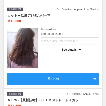
【新規限定】
Est. Duration：Approx. 2 hrs30 mins
カット＋低温デジタルパーマ
￥13,000
Terms of use
Expiration Date：
当店を初めてご来店される方
クーポンについて
See details
●シャンプーブロー込●低温なので髪の負担も
少なく、乾かすだけでも理想のスタイルに●
選べるシャンプー●次回以降は早期割引で10
～20%off
Select
【新規限定】
Est. Duration：Approx. 4 hrs
ＮＥＷ♪【最新技術】ＳＩＬＫストレート＋カット
￥18,500