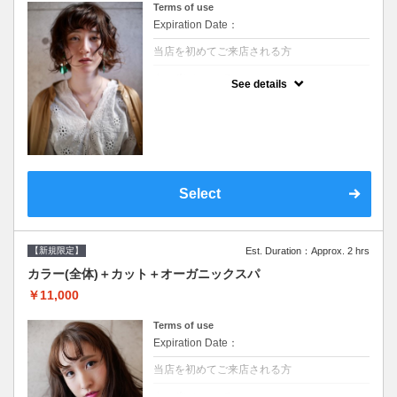
Terms of use
Expiration Date：
当店を初めてご来店される方
クーポンについて
See details
●シャンプーブロー込/ロング料金あり●濃密
なＣＭＣクリームがダメージ部に浸透し補修
するＴＲ●次回以降は早期割引で10～20%off
Select
【新規限定】
Est. Duration：Approx. 2 hrs
カラー(全体)＋カット＋オーガニックスパ
￥11,000
Terms of use
Expiration Date：
当店を初めてご来店される方
クーポンについて