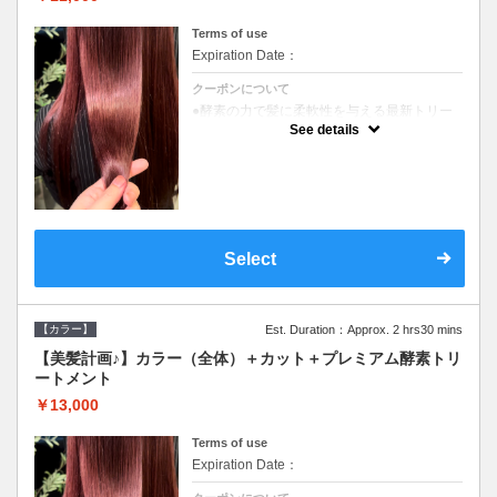
Terms of use
Expiration Date：
クーポンについて
●酵素の力で髪に柔軟性を与える最新トリー
トメント●ＳＢ込●長さ料金あり《こちらのク
See details
ーポンご利用のお客様のみ》オリジナル酵素
ミストが10%offでご購入いただけます☆
Select
【カラー】
Est. Duration：Approx. 2 hrs30 mins
【美髪計画♪】カラー（全体）＋カット＋プレミアム酵素トリ
ートメント
￥13,000
Terms of use
Expiration Date：