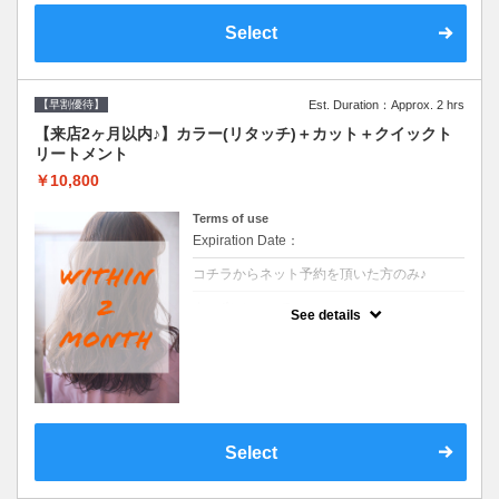
Select
【早割優待】
Est. Duration：Approx. 2 hrs
【来店2ヶ月以内♪】カラー(リタッチ)＋カット＋クイックト
リートメント
￥10,800
Terms of use
Expiration Date：
コチラからネット予約を頂いた方のみ♪
クーポンについて
See details
●前回の来店日から２ヶ月以内のお客様専用
クーポンです●シャンプーブロー込
Select