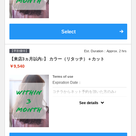
クーポンです●シャンプーブロー込
Select
【早割優待】
Est. Duration：Approx. 2 hrs
【来店3ヵ月以内♪】 カラー（リタッチ）＋カット
￥9,540
Terms of use
Expiration Date：
コチラからネット予約を頂いた方のみ♪
クーポンについて
See details
●前回の来店日から３ヶ月以内のお客様専用
クーポンです●シャンプーブロー込