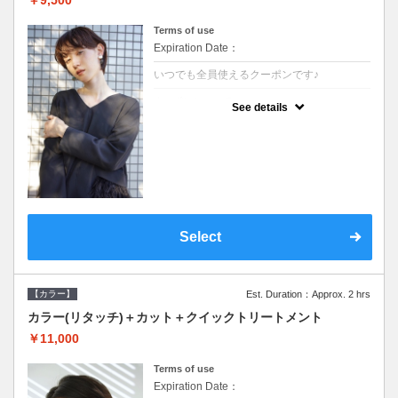
Terms of use
Expiration Date：
いつでも全員使えるクーポンです♪
クーポンについて
See details
●ロング料金あり●シャンプーブロー込●濃密
なＣＭＣクリームがダメージ部に浸透し補修
するＴＲ
Select
【カラー】
Est. Duration：Approx. 2 hrs
カラー(リタッチ)＋カット＋クイックトリートメント
￥11,000
Terms of use
Expiration Date：