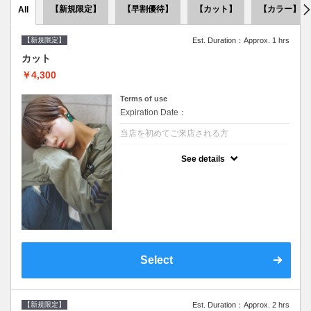
【新規限定】
【早割優待】
【カット】
【カラー】
All
【新規限定】
Est. Duration：Approx. 1 hrs
カット
￥4,300
Terms of use
Expiration Date：
当店を初めてご来店される方
クーポンについて
See details
●シャンプーブロー込●似合うスタイルをご提
案させて頂きます●次回以降は早期割引で10
～20%off
Select
【新規限定】
Est. Duration：Approx. 2 hrs