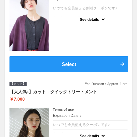
いつでも全員使える割引クーポンです♪
クーポンについて
See details
●シャンプーブロー込●オーガニッククリーム
で頭皮環境を整えリフレッシュ♪通常のシャ
ンプー台で行う気軽なスパです●＋1100でア
ロマリラックススパに変更できます♪
Select
【カット】
Est. Duration：Approx. 1 hrs
【大人気♪】カット＋クイックトリートメント
￥7,000
Terms of use
Expiration Date：
いつでも全員使えるクーポンです♪
クーポンについて
See details