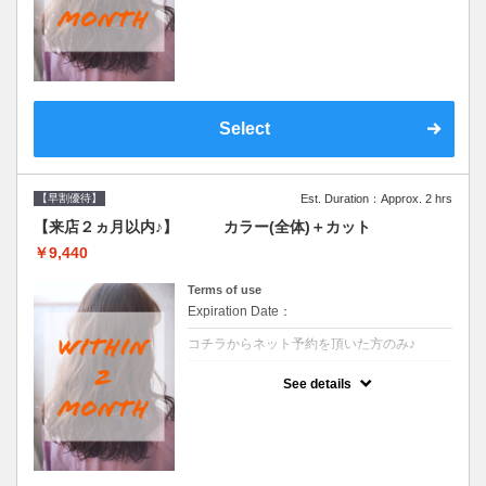
●前回の来店日から２ヶ月以内のお客様専用
クーポンです●シャンプーブロー込
Select
【早割優待】
Est. Duration：Approx. 2 hrs
【来店２ヵ月以内♪】 カラー(全体)＋カット
￥9,440
Terms of use
Expiration Date：
コチラからネット予約を頂いた方のみ♪
クーポンについて
See details
●前回の来店日から２ヶ月以内のお客様専用
クーポンです●シャンプーブロー込※ロング
料金→S+550 M+1100 L+1650 LL+2200