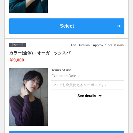
Select
【カラー】
Est. Duration：Approx. 1 hrs30 mins
カラー(全体)＋オーガニックスパ
￥9,000
Terms of use
Expiration Date：
いつでも全員使えるクーポンです♪
クーポンについて
See details
●ロング料金あり ●シャンプーブロー込●オ
ーガニッククリームで頭皮環境を整えリフレ
ッシュ♪通常のシャンプー台で行う気軽なス
パです●＋1100でアロマリラックススパに変
更できます♪