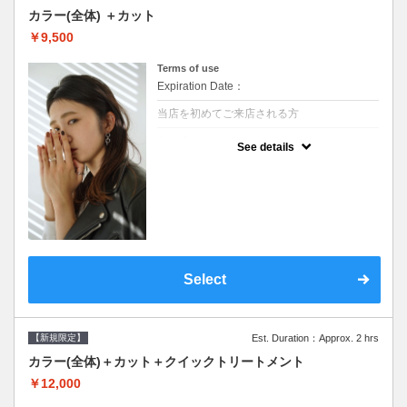
カラー(全体) ＋カット
￥9,500
Terms of use
Expiration Date：
当店を初めてご来店される方
クーポンについて
See details
●シャンプーブロー込●ロング料金あり●お客
様に似合うトレンドカラーをご提案させて頂
きます●選べるシャンプー●次回以降は早期割
引で10～20%off
Select
【新規限定】
Est. Duration：Approx. 2 hrs
カラー(全体)＋カット＋クイックトリートメント
￥12,000