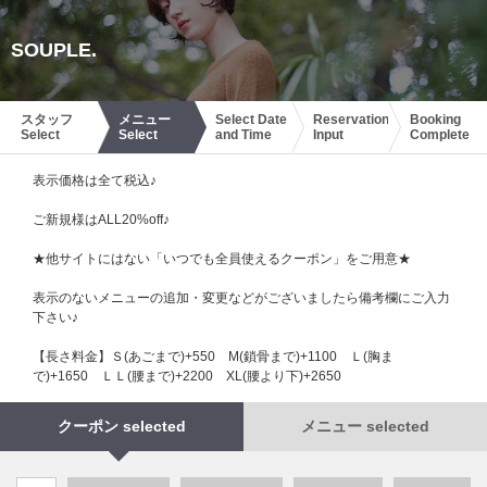
SOUPLE.
スタッフ
メニュー
Select Date
Reservation
Booking
Select
Select
and Time
Input
Complete
表示価格は全て税込♪
ご新規様はALL20%off♪
★他サイトにはない「いつでも全員使えるクーポン」をご用意★
表示のないメニューの追加・変更などがございましたら備考欄にご入力
下さい♪
【長さ料金】Ｓ(あごまで)+550 М(鎖骨まで)+1100 Ｌ(胸ま
で)+1650 ＬＬ(腰まで)+2200 XL(腰より下)+2650
クーポン selected
メニュー selected