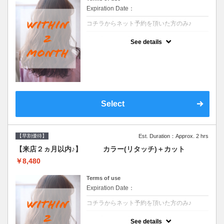
Expiration Date：
コチラからネット予約を頂いた方のみ♪
クーポンについて
See details
●前回の来店日から２ヶ月以内のお客様専用
クーポンです●シャンプーブロー込
Select
【早割優待】
Est. Duration：Approx. 2 hrs
【来店２ヵ月以内♪】 カラー(リタッチ)＋カット
￥8,480
Terms of use
Expiration Date：
コチラからネット予約を頂いた方のみ♪
クーポンについて
See details