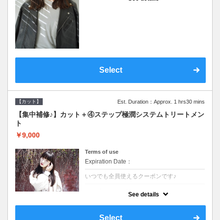
●シャンプーブロー込●濃密なＣＭＣクリーム
がダメージ部に浸透し補修するＴＲ
Select
【カット】
Est. Duration：Approx. 1 hrs30 mins
【集中補修♪】カット＋④ステップ極潤システムトリートメン
ト
￥9,000
Terms of use
Expiration Date：
いつでも全員使えるクーポンです♪
クーポンについて
See details
●シャンプーブロー込●TOKIO等の髪の内部か
ら修復し美髪へと導く最新4stepトリートメ
ント☆内側からしっかり修復したい方に♪
Select