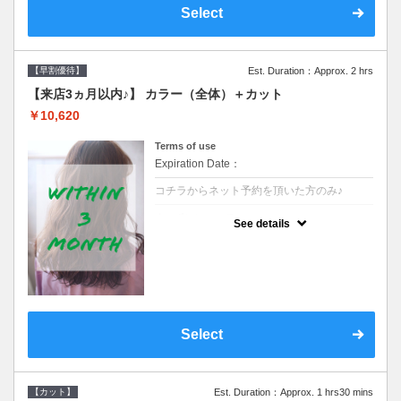
Select
【早割優待】
Est. Duration：Approx. 2 hrs
【来店3ヵ月以内♪】 カラー（全体）＋カット
￥10,620
Terms of use
Expiration Date：
コチラからネット予約を頂いた方のみ♪
クーポンについて
See details
●前回の来店日から３ヶ月以内のお客様専用
クーポンです●シャンプーブロー込※ロング
料金→S+550 M+1100 L+1650 LL+2200
Select
【カット】
Est. Duration：Approx. 1 hrs30 mins