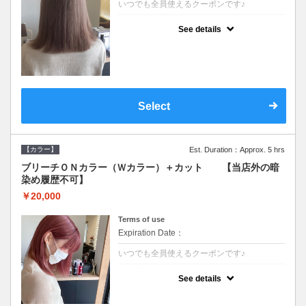
いつでも全員使えるクーポンです♪
クーポンについて
See details
●ブリーチと全体のカラーも含む２度の施術
となります●根元(リタッチ)のブリーチでも同
じ価格となります●シャンプーブロー込/ロン
グ料金あり●追いブリーチは＋3300●Ｗブリ
ーチは＋5500
Select
【カラー】
Est. Duration：Approx. 5 hrs
ブリーチＯＮカラー（Ｗカラー）＋カット 【当店外の暗
染め履歴不可】
￥20,000
Terms of use
Expiration Date：
いつでも全員使えるクーポンです♪
クーポンについて
See details
●ブリーチと全体のカラーも含む２度の施術
となります●根元(リタッチ)のブリーチでも同
じ価格となります●シャンプーブロー込/ロン