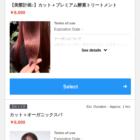
【美髪計画♪】カット＋プレミアム酵素トリートメント
￥8,000
Terms of use
Expiration Date：
クーポンについて
●酵素の力で髪に柔軟性を与える最新トリー
トメント●ＳＢ込●長さ料金あり《こちらのク
See details
ーポンご利用のお客様のみ》オリジナル酵素
ミストが10%offでご購入いただけます☆
Select
【カット】
Est. Duration：Approx. 1 hrs
カット＋オーガニックスパ
￥6,000
Terms of use
Expiration Date：