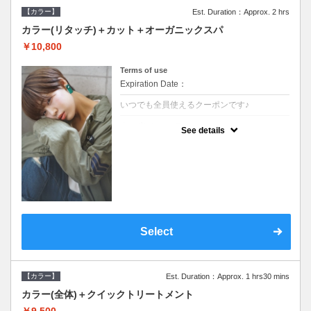
【カラー】
Est. Duration：Approx. 2 hrs
カラー(リタッチ)＋カット＋オーガニックスパ
￥10,800
Terms of use
Expiration Date：
いつでも全員使えるクーポンです♪
クーポンについて
See details
●シャンプーブロー込●根元(3cmまで)のカラ
ーをご希望の方※グレーカラー(白髪染め)も
ＯＫ●オーガニッククリームで頭皮環境を整
えリフレッシュ●＋1100でアロマリラックス
スパに変更できます♪
Select
【カラー】
Est. Duration：Approx. 1 hrs30 mins
カラー(全体)＋クイックトリートメント
￥9,500