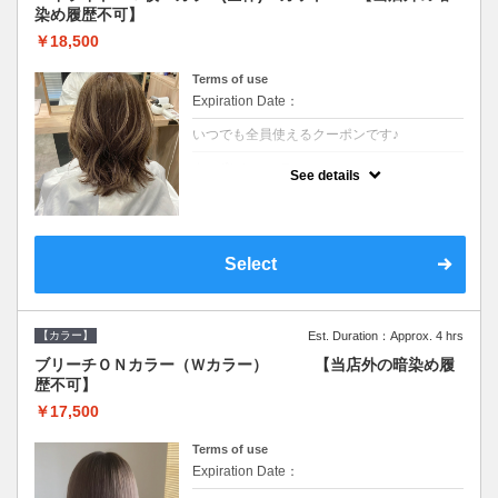
染め履歴不可】
￥18,500
Terms of use
Expiration Date：
いつでも全員使えるクーポンです♪
クーポンについて
See details
●少ない枚数で立体感と動きを演出♪カウンセ
リングもしっかり●根元のブリーチでも同じ
価格です●SB込/ロング料金あり●追いブリー
チは＋3300
Select
【カラー】
Est. Duration：Approx. 4 hrs
ブリーチＯＮカラー（Ｗカラー） 【当店外の暗染め履
歴不可】
￥17,500
Terms of use
Expiration Date：