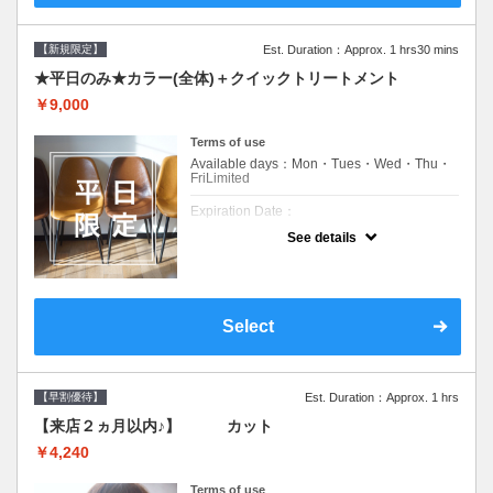
【新規限定】
Est. Duration：Approx. 1 hrs30 mins
★平日のみ★カラー(全体)＋クイックトリートメント
￥9,000
Terms of use
Available days：Mon・Tues・Wed・Thu・
FriLimited
Expiration Date：
See details
新規限定の平日のみのクーポンです★
クーポンについて
平日クーポン●シャンプーブロー込●ロング料
金あり●お客様に似合うトレンドカラーをご
Select
提案させて頂きます●選べるシャンプー付き●
次回以降は早期割引で10～20%off
【早割優待】
Est. Duration：Approx. 1 hrs
【来店２ヵ月以内♪】 カット
￥4,240
Terms of use