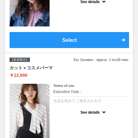
See details
●シャンプーブロー込/ロング料金あり●オー
ガニッククリームで頭皮環境を整えリフレッ
シュ♪通常のシャンプー台で行う気軽なスパ
です●＋1100でアロマリラックススパに変更
できます♪次回以降は早期割引で10～20%off
Select
【新規限定】
Est. Duration：Approx. 2 hrs30 mins
カット＋コスメパーマ
￥12,000
Terms of use
Expiration Date：
当店を初めてご来店される方
クーポンについて
See details
●シャンプーブロー込●最新の髪に優しい薬剤
を使用★外国人風のクセ毛パーマも●選べる
シャンプー★次回以降は早期割引で10～
20%off★