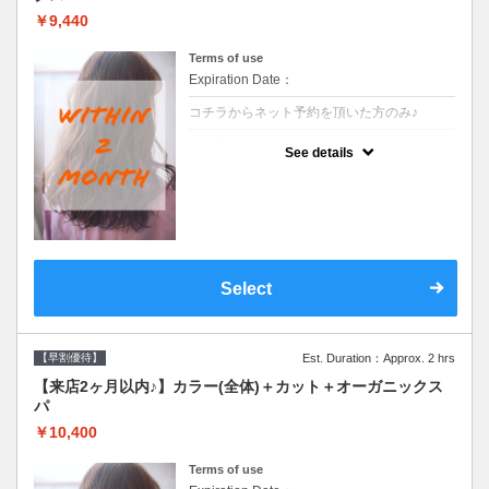
￥9,440
Terms of use
Expiration Date：
コチラからネット予約を頂いた方のみ♪
クーポンについて
See details
●前回の来店日から２ヶ月以内のお客様専用
クーポンです●シャンプーブロー込
Select
【早割優待】
Est. Duration：Approx. 2 hrs
【来店2ヶ月以内♪】カラー(全体)＋カット＋オーガニックス
パ
￥10,400
Terms of use