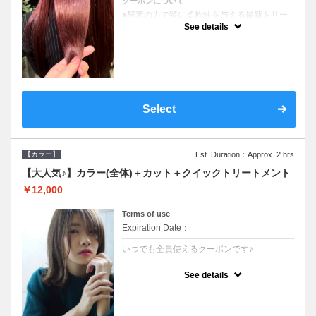
クーポンについて
●酵素の力で髪に柔軟性を与える最新トリー
トメント●ＳＢ込●長さ料金あり《こちらのク
See details
ーポンご利用のお客様のみ》オリジナル酵素
ミストが10%offでご購入いただけます☆
Select
【カラー】
Est. Duration：Approx. 2 hrs
【大人気♪】カラー(全体)＋カット＋クイックトリートメント
￥12,000
Terms of use
Expiration Date：
いつでも全員使えるクーポンです♪
クーポンについて
See details
●ロング料金あり●シャンプーブロー込●濃密
なＣＭＣクリームがダメージ部に浸透し補修
するＴＲ