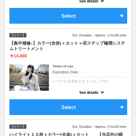
See details
●ロング料金あり●シャンプーブロー込
●TOKIO等の髪の内部から修復し美髪へと導
く最新4stepトリートメント☆内側からしっ
Select
かり修復したい方に♪
【カラー】
Est. Duration：Approx. 2 hrs30 mins
【集中補修♪】カラー(全体)＋カット＋④ステップ極潤システ
ムトリートメント
￥14,000
Terms of use
Expiration Date：
いつでも全員使えるクーポンです♪
クーポンについて
See details
●ロング料金あり●シャンプーブロー込
●TOKIO等の髪の内部から修復し美髪へと導
く最新4stepトリートメント☆内側からしっ
Select
かり修復したい方に♪
【カラー】
Est. Duration：Approx. 3 hrs30 mins
ハイライト１０枚＋カラー(全体)＋カット 【当店外の暗