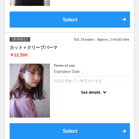
Select
【新規限定】
Est. Duration：Approx. 2 hrs30 mins
カット＋クリープパーマ
￥12,500
Terms of use
Expiration Date：
当店を初めてご来店される方
クーポンについて
See details
●シャンプーブロー込●湿熱を利用することで
通常のパーマよりダメージを軽減し、柔らか
い弾力のあるカールが実現●選べるシャンプ
ー★次回以降は早期割引で10～20%off★
Select