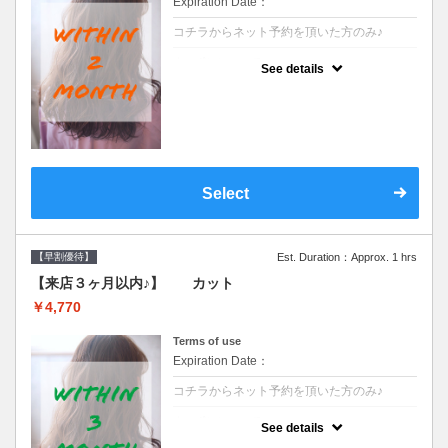
Expiration Date：
コチラからネット予約を頂いた方のみ♪
クーポンについて
See details
●前回の来店日から２ヶ月以内のお客様専用
クーポンです●シャンプーブロー込※ロング
料金→S+550 M+1100 L+1650 LL+2200
Select
【早割優待】
Est. Duration：Approx. 1 hrs
【来店３ヶ月以内♪】 カット
￥4,770
Terms of use
Expiration Date：
コチラからネット予約を頂いた方のみ♪
クーポンについて
See details
●前回の来店日から３ヶ月以内のお客様専用