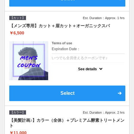
【カット】
Est. Duration：Approx. 1 hrs
【メンズ専用】カット＋眉カット＋オーガニックスパ
￥6,500
Terms of use
Expiration Date：
いつでも全員使えるクーポンです♪
クーポンについて
See details
●メンズ専用クーポン●シャンプースタイリン
グ込●オーガニッククリームで頭皮環境を整
えリフレッシュ♪通常のシャンプー台で行う
気軽なスパです☆
Select
【カラー】
Est. Duration：Approx. 2 hrs
【美髪計画♪】カラー（全体）＋プレミアム酵素トリートメン
ト
￥11,000