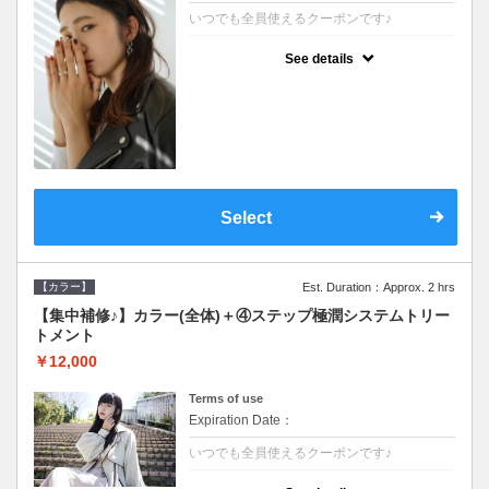
いつでも全員使えるクーポンです♪
クーポンについて
See details
●シャンプーブロー込●根元(3cmまで)のカラ
ーをご希望の方※グレーカラー(白髪染め)も
ＯＫ●濃密なＣＭＣクリームがダメージ部に
浸透し補修するＴＲ
Select
【カラー】
Est. Duration：Approx. 2 hrs
【集中補修♪】カラー(全体)＋④ステップ極潤システムトリー
トメント
￥12,000
Terms of use
Expiration Date：
いつでも全員使えるクーポンです♪
クーポンについて