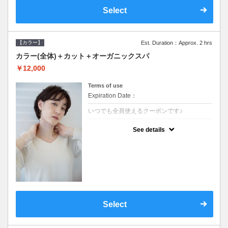
Select
【カラー】
Est. Duration：Approx. 2 hrs
カラー(全体)＋カット＋オーガニックスパ
￥12,000
Terms of use
Expiration Date：
いつでも全員使えるクーポンです♪
クーポンについて
See details
●ロング料金あり●シャンプーブロー込●オー
ガニッククリームで頭皮環境を整えリフレッ
シュ♪通常のシャンプー台で行う気軽なスパ
です●＋1100でアロマリラックススパに変更
できます♪
Select