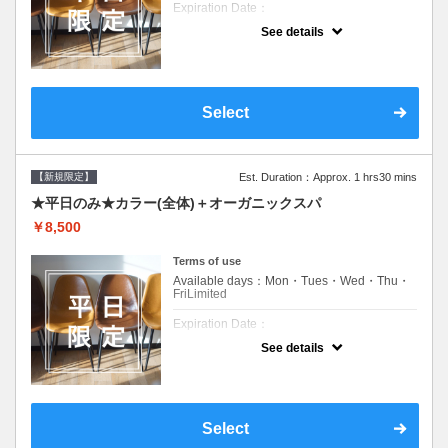
Expiration Date：
See details
新規限定の平日のみのクーポンです★
クーポンについて
平日クーポン●シャンプーブロー込●ロング料
金あり●お客様に似合うトレンドカラーをご
Select
提案させて頂きます●選べるシャンプー付き●
次回以降は早期割引で10～20%off
【新規限定】
Est. Duration：Approx. 1 hrs30 mins
★平日のみ★カラー(全体)＋オーガニックスパ
￥8,500
Terms of use
Available days：Mon・Tues・Wed・Thu・
FriLimited
Expiration Date：
See details
新規限定の平日のみのクーポンです★
クーポンについて
平日クーポン●シャンプーブロー込●ロング料
金あり●お客様に似合うトレンドカラーをご
Select
提案させて頂きます●選べるシャンプー付き●
次回以降は早期割引で10～20%off