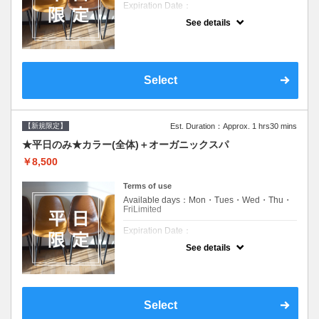
Expiration Date：
See details
新規限定の平日のみのクーポンです★
クーポンについて
平日クーポン●シャンプーブロー込●ロング料
金あり●お客様に似合うトレンドカラーをご
Select
提案させて頂きます●選べるシャンプー付き●
次回以降は早期割引で10～20%off
【新規限定】
Est. Duration：Approx. 1 hrs30 mins
★平日のみ★カラー(全体)＋オーガニックスパ
￥8,500
Terms of use
Available days：Mon・Tues・Wed・Thu・
FriLimited
Expiration Date：
See details
新規限定の平日のみのクーポンです★
クーポンについて
平日クーポン●シャンプーブロー込●ロング料
金あり●お客様に似合うトレンドカラーをご
Select
提案させて頂きます●選べるシャンプー付き●
次回以降は早期割引で10～20%off