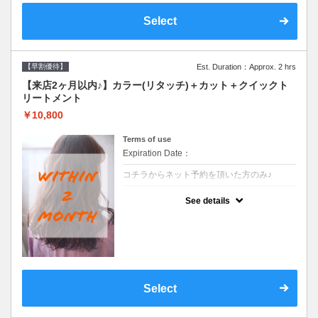
Select
【早割優待】
Est. Duration：Approx. 2 hrs
【来店2ヶ月以内♪】カラー(リタッチ)＋カット＋クイックト
リートメント
￥10,800
Terms of use
Expiration Date：
コチラからネット予約を頂いた方のみ♪
クーポンについて
See details
●前回の来店日から２ヶ月以内のお客様専用
クーポンです●シャンプーブロー込
Select