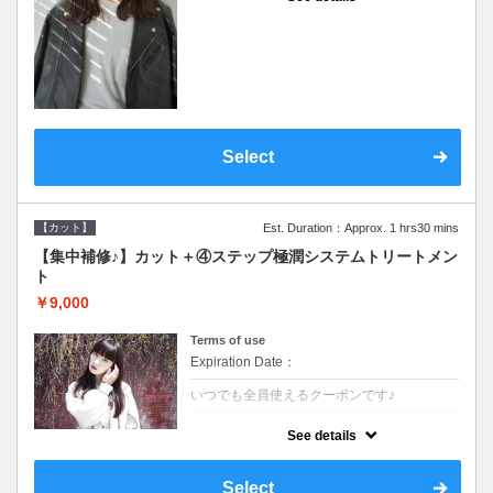
●シャンプーブロー込●濃密なＣＭＣクリーム
がダメージ部に浸透し補修するＴＲ
Select
【カット】
Est. Duration：Approx. 1 hrs30 mins
【集中補修♪】カット＋④ステップ極潤システムトリートメン
ト
￥9,000
Terms of use
Expiration Date：
いつでも全員使えるクーポンです♪
クーポンについて
See details
●シャンプーブロー込●TOKIO等の髪の内部か
ら修復し美髪へと導く最新4stepトリートメ
ント☆内側からしっかり修復したい方に♪
Select