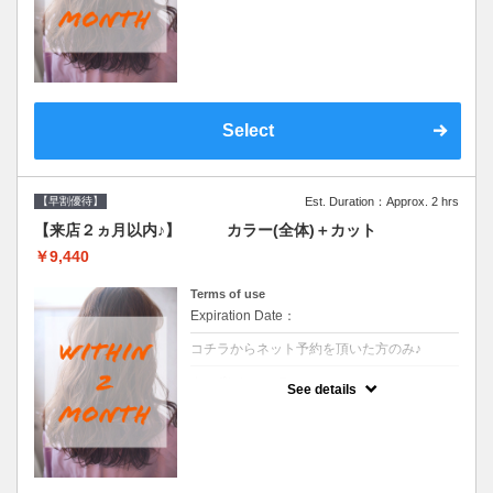
●前回の来店日から２ヶ月以内のお客様専用
クーポンです●シャンプーブロー込
Select
【早割優待】
Est. Duration：Approx. 2 hrs
【来店２ヵ月以内♪】 カラー(全体)＋カット
￥9,440
Terms of use
Expiration Date：
コチラからネット予約を頂いた方のみ♪
クーポンについて
See details
●前回の来店日から２ヶ月以内のお客様専用
クーポンです●シャンプーブロー込※ロング
料金→S+550 M+1100 L+1650 LL+2200