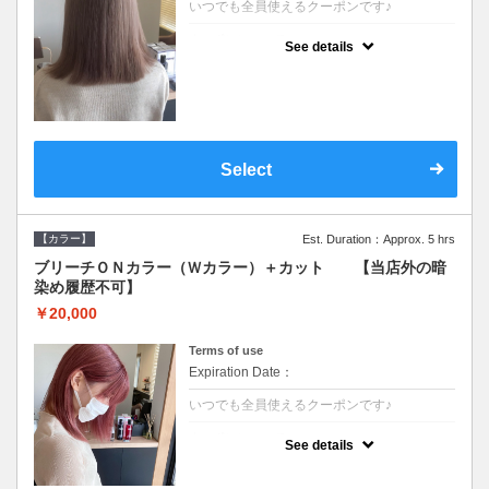
いつでも全員使えるクーポンです♪
クーポンについて
See details
●ブリーチと全体のカラーも含む２度の施術
となります●根元(リタッチ)のブリーチでも同
じ価格となります●シャンプーブロー込/ロン
グ料金あり●追いブリーチは＋3300●Ｗブリ
ーチは＋5500
Select
【カラー】
Est. Duration：Approx. 5 hrs
ブリーチＯＮカラー（Ｗカラー）＋カット 【当店外の暗
染め履歴不可】
￥20,000
Terms of use
Expiration Date：
いつでも全員使えるクーポンです♪
クーポンについて
See details
●ブリーチと全体のカラーも含む２度の施術
となります●根元(リタッチ)のブリーチでも同
じ価格となります●シャンプーブロー込/ロン