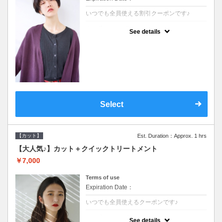
いつでも全員使える割引クーポンです♪
クーポンについて
See details
●シャンプーブロー込●オーガニッククリーム
で頭皮環境を整えリフレッシュ♪通常のシャ
ンプー台で行う気軽なスパです●＋1100でア
ロマリラックススパに変更できます♪
Select
【カット】
Est. Duration：Approx. 1 hrs
【大人気♪】カット＋クイックトリートメント
￥7,000
Terms of use
Expiration Date：
いつでも全員使えるクーポンです♪
クーポンについて
See details