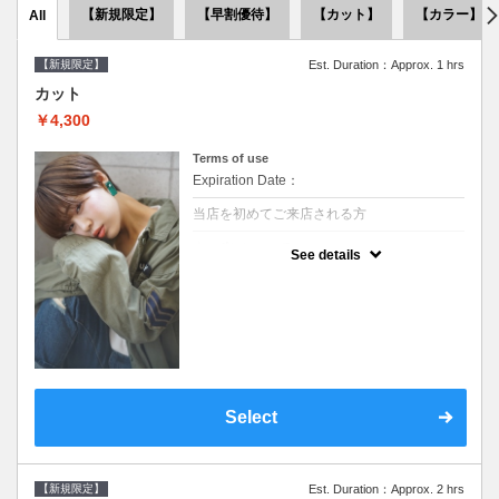
【新規限定】
【早割優待】
【カット】
【カラー】
All
【新規限定】
Est. Duration：Approx. 1 hrs
カット
￥4,300
Terms of use
Expiration Date：
当店を初めてご来店される方
クーポンについて
See details
●シャンプーブロー込●似合うスタイルをご提
案させて頂きます●次回以降は早期割引で10
～20%off
Select
【新規限定】
Est. Duration：Approx. 2 hrs