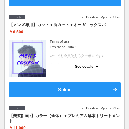
【カット】
Est. Duration：Approx. 1 hrs
【メンズ専用】カット＋眉カット＋オーガニックスパ
￥6,500
Terms of use
Expiration Date：
いつでも全員使えるクーポンです♪
クーポンについて
See details
●メンズ専用クーポン●シャンプースタイリン
グ込●オーガニッククリームで頭皮環境を整
えリフレッシュ♪通常のシャンプー台で行う
気軽なスパです☆
Select
【カラー】
Est. Duration：Approx. 2 hrs
【美髪計画♪】カラー（全体）＋プレミアム酵素トリートメン
ト
￥11,000