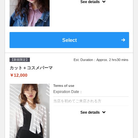
See details
●シャンプーブロー込/ロング料金あり●オー
ガニッククリームで頭皮環境を整えリフレッ
シュ♪通常のシャンプー台で行う気軽なスパ
です●＋1100でアロマリラックススパに変更
できます♪次回以降は早期割引で10～20%off
Select
【新規限定】
Est. Duration：Approx. 2 hrs30 mins
カット＋コスメパーマ
￥12,000
Terms of use
Expiration Date：
当店を初めてご来店される方
クーポンについて
See details
●シャンプーブロー込●最新の髪に優しい薬剤
を使用★外国人風のクセ毛パーマも●選べる
シャンプー★次回以降は早期割引で10～
20%off★