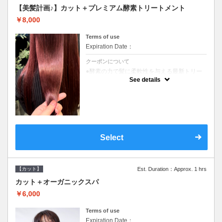
【美髪計画♪】カット＋プレミアム酵素トリートメント
￥8,000
Terms of use
Expiration Date：
クーポンについて
●酵素の力で髪に柔軟性を与える最新トリー
トメント●ＳＢ込●長さ料金あり《こちらのク
See details
ーポンご利用のお客様のみ》オリジナル酵素
ミストが10%offでご購入いただけます☆
Select
【カット】
Est. Duration：Approx. 1 hrs
カット＋オーガニックスパ
￥6,000
Terms of use
Expiration Date：