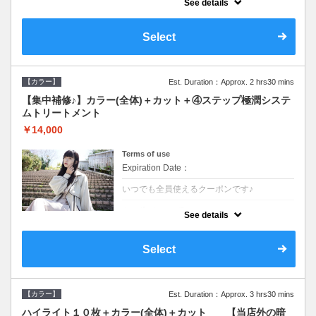
See details
●ロング料金あり●シャンプーブロー込
●TOKIO等の髪の内部から修復し美髪へと導
く最新4stepトリートメント☆内側からしっ
Select
かり修復したい方に♪
【カラー】
Est. Duration：Approx. 2 hrs30 mins
【集中補修♪】カラー(全体)＋カット＋④ステップ極潤システ
ムトリートメント
￥14,000
Terms of use
Expiration Date：
いつでも全員使えるクーポンです♪
クーポンについて
See details
●ロング料金あり●シャンプーブロー込
●TOKIO等の髪の内部から修復し美髪へと導
く最新4stepトリートメント☆内側からしっ
Select
かり修復したい方に♪
【カラー】
Est. Duration：Approx. 3 hrs30 mins
ハイライト１０枚＋カラー(全体)＋カット 【当店外の暗