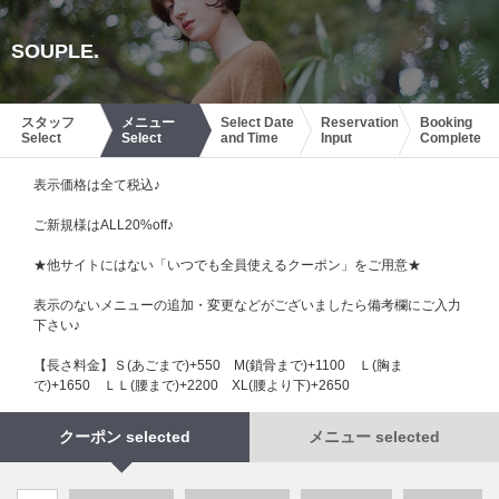
SOUPLE.
スタッフ
メニュー
Select Date
Reservation
Booking
Select
Select
and Time
Input
Complete
表示価格は全て税込♪
ご新規様はALL20%off♪
★他サイトにはない「いつでも全員使えるクーポン」をご用意★
表示のないメニューの追加・変更などがございましたら備考欄にご入力
下さい♪
【長さ料金】Ｓ(あごまで)+550 М(鎖骨まで)+1100 Ｌ(胸ま
で)+1650 ＬＬ(腰まで)+2200 XL(腰より下)+2650
クーポン selected
メニュー selected