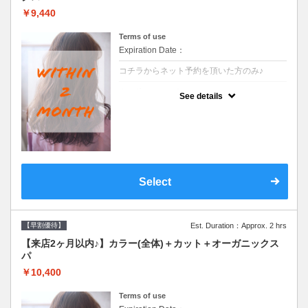
￥9,440
Terms of use
Expiration Date：
コチラからネット予約を頂いた方のみ♪
クーポンについて
See details
●前回の来店日から２ヶ月以内のお客様専用
クーポンです●シャンプーブロー込
Select
【早割優待】
Est. Duration：Approx. 2 hrs
【来店2ヶ月以内♪】カラー(全体)＋カット＋オーガニックス
パ
￥10,400
Terms of use