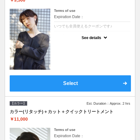
Terms of use
Expiration Date：
いつでも全員使えるクーポンです♪
クーポンについて
See details
●ロング料金あり●シャンプーブロー込●濃密
なＣＭＣクリームがダメージ部に浸透し補修
するＴＲ
Select
【カラー】
Est. Duration：Approx. 2 hrs
カラー(リタッチ)＋カット＋クイックトリートメント
￥11,000
Terms of use
Expiration Date：