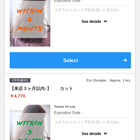
Expiration Date：
コチラからネット予約を頂いた方のみ♪
クーポンについて
See details
●前回の来店日から２ヶ月以内のお客様専用
クーポンです●シャンプーブロー込※ロング
料金→S+550 M+1100 L+1650 LL+2200
Select
【早割優待】
Est. Duration：Approx. 1 hrs
【来店３ヶ月以内♪】 カット
￥4,770
Terms of use
Expiration Date：
コチラからネット予約を頂いた方のみ♪
クーポンについて
See details
●前回の来店日から３ヶ月以内のお客様専用