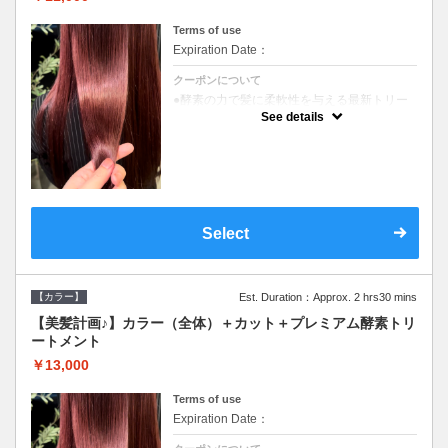
Terms of use
Expiration Date：
クーポンについて
●酵素の力で髪に柔軟性を与える最新トリー
トメント●ＳＢ込●長さ料金あり《こちらのク
See details
ーポンご利用のお客様のみ》オリジナル酵素
ミストが10%offでご購入いただけます☆
Select
【カラー】
Est. Duration：Approx. 2 hrs30 mins
【美髪計画♪】カラー（全体）＋カット＋プレミアム酵素トリ
ートメント
￥13,000
Terms of use
Expiration Date：