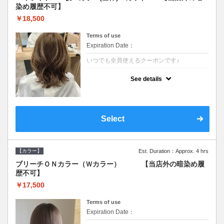
染め履歴不可】
￥18,500
Terms of use
Expiration Date：
いつでも全員使えるクーポンです♪
クーポンについて
See details
●少ない枚数で立体感と動きを演出♪カウンセ
リングもしっかり●根元のブリーチでも同じ
価格です●SB込/ロング料金あり●追いブリー
チは＋3300
Select
【カラー】
Est. Duration：Approx. 4 hrs
ブリーチＯＮカラー（Ｗカラー） 【当店外の暗染め履
歴不可】
￥17,500
Terms of use
Expiration Date：