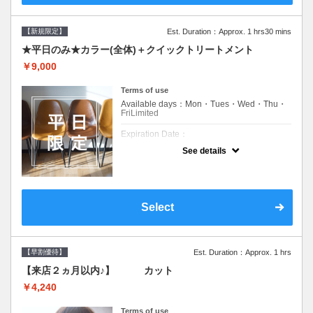
【新規限定】
Est. Duration：Approx. 1 hrs30 mins
★平日のみ★カラー(全体)＋クイックトリートメント
￥9,000
Terms of use
Available days：Mon・Tues・Wed・Thu・
FriLimited
Expiration Date：
See details
新規限定の平日のみのクーポンです★
クーポンについて
平日クーポン●シャンプーブロー込●ロング料
金あり●お客様に似合うトレンドカラーをご
Select
提案させて頂きます●選べるシャンプー付き●
次回以降は早期割引で10～20%off
【早割優待】
Est. Duration：Approx. 1 hrs
【来店２ヵ月以内♪】 カット
￥4,240
Terms of use