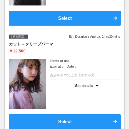
Select
【新規限定】
Est. Duration：Approx. 2 hrs30 mins
カット＋クリープパーマ
￥12,500
Terms of use
Expiration Date：
当店を初めてご来店される方
クーポンについて
See details
●シャンプーブロー込●湿熱を利用することで
通常のパーマよりダメージを軽減し、柔らか
い弾力のあるカールが実現●選べるシャンプ
ー★次回以降は早期割引で10～20%off★
Select