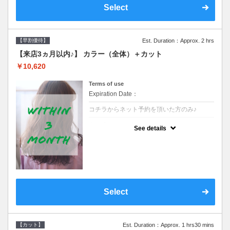
Select
【早割優待】
Est. Duration：Approx. 2 hrs
【来店3ヵ月以内♪】 カラー（全体）＋カット
￥10,620
Terms of use
Expiration Date：
コチラからネット予約を頂いた方のみ♪
クーポンについて
See details
●前回の来店日から３ヶ月以内のお客様専用
クーポンです●シャンプーブロー込※ロング
料金→S+550 M+1100 L+1650 LL+2200
Select
【カット】
Est. Duration：Approx. 1 hrs30 mins