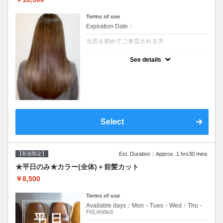
Terms of use
Expiration Date：
当店を初めてご来店される方
クーポンについて
See details
痛みの原因となるアルカリを使用しない、酸
性～弱酸性域でかける最高峰のストレート♪
痛ませたくない！ツンツンはイヤ！柔らかい
手触りにしたい！そんな方にオススメ☆※ロ
ング料金あり
Select
【新規限定】
Est. Duration：Approx. 1 hrs30 mins
★平日のみ★カラー(全体)＋前髪カット
￥8,500
Terms of use
Available days：Mon・Tues・Wed・Thu・
FriLimited