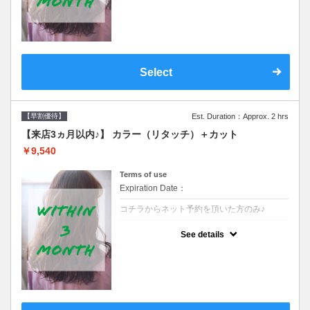
クーポンです●シャンプーブロー込
Select
【早割優待】
Est. Duration：Approx. 2 hrs
【来店3ヵ月以内♪】 カラー（リタッチ）＋カット
￥9,540
Terms of use
Expiration Date：
コチラからネット予約を頂いた方のみ♪
クーポンについて
See details
●前回の来店日から３ヶ月以内のお客様専用
クーポンです●シャンプーブロー込