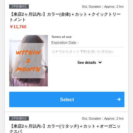
【早割優待】
Est. Duration：Approx. 2 hrs
【来店2ヶ月以内♪】カラー(全体)＋カット＋クイックトリー
トメント
￥11,760
Terms of use
Expiration Date：
コチラからネット予約を頂いた方のみ♪
クーポンについて
See details
●前回の来店日から２ヶ月以内のお客様専用
クーポンです●シャンプーブロー込※ロング
料金→S+550 M+1100 L+1650 LL+2200
Select
【早割優待】
Est. Duration：Approx. 2 hrs
【来店2ヶ月以内♪】カラー(リタッチ)＋カット＋オーガニッ
クスパ