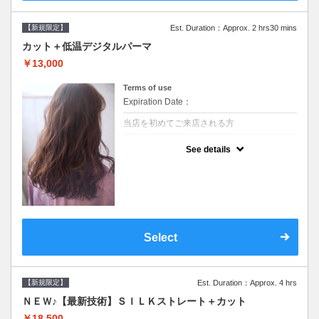
【新規限定】
Est. Duration：Approx. 2 hrs30 mins
カット＋低温デジタルパーマ
￥13,000
Terms of use
Expiration Date：
当店を初めてご来店される方
クーポンについて
See details
●シャンプーブロー込●低温なので髪の負担も
少なく、乾かすだけでも理想のスタイルに●
選べるシャンプー●次回以降は早期割引で10
～20%off
Select
【新規限定】
Est. Duration：Approx. 4 hrs
ＮＥＷ♪【最新技術】ＳＩＬＫストレート＋カット
￥18,500