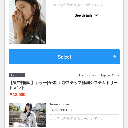
いつでも全員使えるクーポンです♪
クーポンについて
See details
●シャンプーブロー込●根元(3cmまで)のカラ
ーをご希望の方※グレーカラー(白髪染め)も
ＯＫ●濃密なＣＭＣクリームがダメージ部に
浸透し補修するＴＲ
Select
【カラー】
Est. Duration：Approx. 2 hrs
【集中補修♪】カラー(全体)＋④ステップ極潤システムトリー
トメント
￥12,000
Terms of use
Expiration Date：
いつでも全員使えるクーポンです♪
クーポンについて