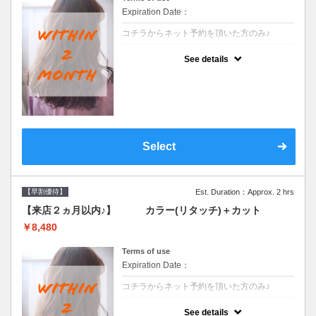
Expiration Date：
コチラからネット予約を頂いた方のみ♪
クーポンについて
See details
●前回の来店日から２ヶ月以内のお客様専用
クーポンです●シャンプーブロー込
Select
【早割優待】
Est. Duration：Approx. 2 hrs
【来店２ヵ月以内♪】 カラー(リタッチ)＋カット
￥8,480
Terms of use
Expiration Date：
コチラからネット予約を頂いた方のみ♪
クーポンについて
See details