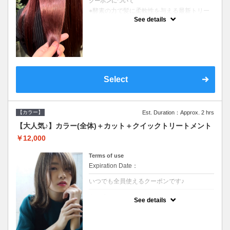
クーポンについて
●酵素の力で髪に柔軟性を与える最新トリー
トメント●ＳＢ込●長さ料金あり《こちらのク
See details
ーポンご利用のお客様のみ》オリジナル酵素
ミストが10%offでご購入いただけます☆
Select
【カラー】
Est. Duration：Approx. 2 hrs
【大人気♪】カラー(全体)＋カット＋クイックトリートメント
￥12,000
Terms of use
Expiration Date：
いつでも全員使えるクーポンです♪
クーポンについて
See details
●ロング料金あり●シャンプーブロー込●濃密
なＣＭＣクリームがダメージ部に浸透し補修
するＴＲ