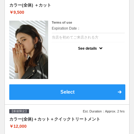
カラー(全体) ＋カット
￥9,500
Terms of use
Expiration Date：
当店を初めてご来店される方
クーポンについて
See details
●シャンプーブロー込●ロング料金あり●お客
様に似合うトレンドカラーをご提案させて頂
きます●選べるシャンプー●次回以降は早期割
引で10～20%off
Select
【新規限定】
Est. Duration：Approx. 2 hrs
カラー(全体)＋カット＋クイックトリートメント
￥12,000