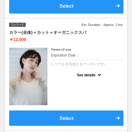
Select
【カラー】
Est. Duration：Approx. 2 hrs
カラー(全体)＋カット＋オーガニックスパ
￥12,000
Terms of use
Expiration Date：
いつでも全員使えるクーポンです♪
クーポンについて
See details
●ロング料金あり●シャンプーブロー込●オー
ガニッククリームで頭皮環境を整えリフレッ
シュ♪通常のシャンプー台で行う気軽なスパ
です●＋1100でアロマリラックススパに変更
できます♪
Select