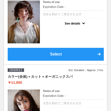
Terms of use
Expiration Date：
当店を初めてご来店される方
クーポンについて
See details
●シャンプーブロー込/ロング料金あり●濃密
なＣＭＣクリームがダメージ部に浸透し補修
するＴＲ●次回以降は早期割引で10～20%off
Select
【新規限定】
Est. Duration：Approx. 2 hrs
カラー(全体)＋カット＋オーガニックスパ
￥11,000
Terms of use
Expiration Date：
当店を初めてご来店される方
クーポンについて