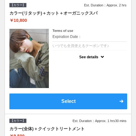
【カラー】
Est. Duration：Approx. 2 hrs
カラー(リタッチ)＋カット＋オーガニックスパ
￥10,800
Terms of use
Expiration Date：
いつでも全員使えるクーポンです♪
クーポンについて
See details
●シャンプーブロー込●根元(3cmまで)のカラ
ーをご希望の方※グレーカラー(白髪染め)も
ＯＫ●オーガニッククリームで頭皮環境を整
えリフレッシュ●＋1100でアロマリラックス
スパに変更できます♪
Select
【カラー】
Est. Duration：Approx. 1 hrs30 mins
カラー(全体)＋クイックトリートメント
￥9,500