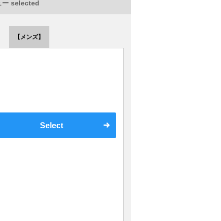
 selected
【メンズ】
Select