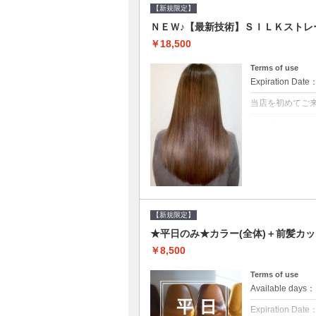
【新規限定】
ＮＥＷ♪【最新技術】ＳＩＬＫストレー
￥18,500
Terms of use
Expiration Date
当店を初めてご
クーポンについて
痛みの原因とな
ト♪痛ませたく
☆※長さ料金あ
【新規限定】
★平日のみ★カラー(全体)＋前髪カッ
￥8,500
Terms of use
Available day
Expiration Date