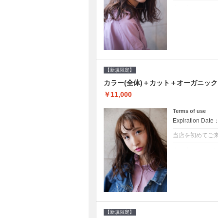
クーポンについて
●シャンプーブロ
修するＴＲ●次回以
【新規限定】
カラー(全体)＋カット＋オーガニッ
￥11,000
Terms of use
Expiration Date
当店を初めてご
クーポンについて
●シャンプーブロ
ッシュ♪通常のシ
変更できます♪次回
【新規限定】