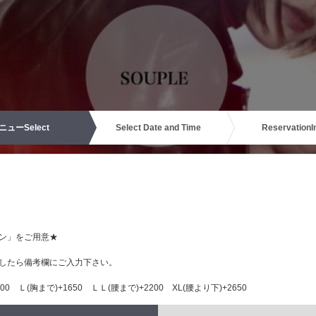
ニュー
Select
Select Date and Time
Reservation
I
ン」をご用意★
したら備考欄にご入力下さい。
0 Ｌ(胸まで)+1650 ＬＬ(腰まで)+2200 XL(腰より下)+2650