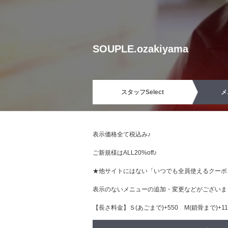
SOUPLE.ozakiyama
スタッフ
Select
メ
表示価格全て税込み♪
ご新規様はALL20%off♪
★他サイトにはない「いつでも全員使えるクーポ
表示のないメニューの追加・変更などがございま
【長さ料金】Ｓ(あごまで)+550 М(鎖骨まで)+110