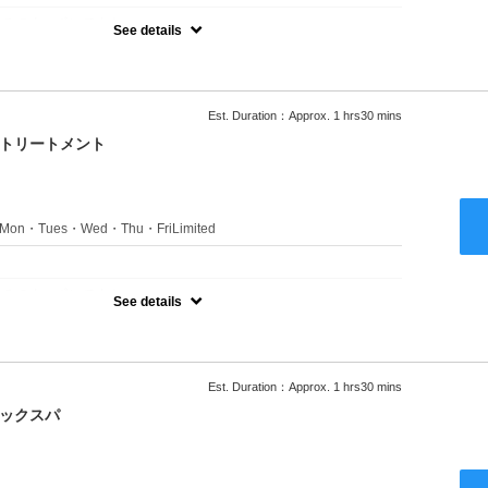
のみのクーポンです★
See details
ャンプーブロー込●長さ料金あり●お客様に似合うトレンドカラーを
ます●選べるシャンプー付き●次回以降は早期割引で10～20%off
Est. Duration：Approx. 1 hrs30 mins
クトリートメント
s：Mon・Tues・Wed・Thu・FriLimited
：
のみのクーポンです★
See details
ャンプーブロー込●長さ料金あり●お客様に似合うトレンドカラーを
ます●選べるシャンプー付き●次回以降は早期割引で10～20%off
Est. Duration：Approx. 1 hrs30 mins
ニックスパ