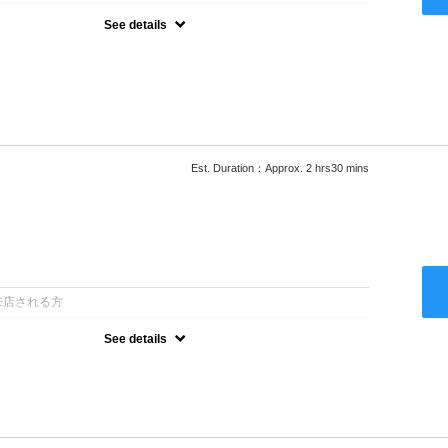
See details
ロー込●湿熱を利用することで通常のパーマよりダメージを軽減し、柔
カールが実現●選べるシャンプー★次回以降は早期割引で10～
Est. Duration：Approx. 2 hrs30 mins
：
来店される方
See details
ロー込●低温なので髪の負担も少なく、乾かすだけでも理想のスタイル
ー●次回以降は早期割引で10～20%off