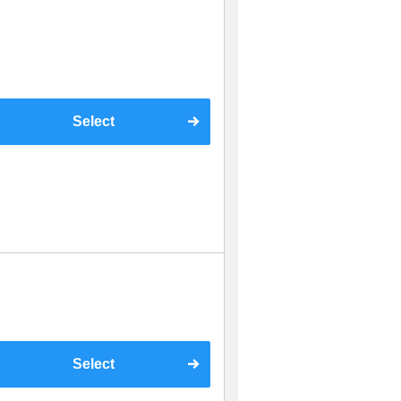
Select
Select