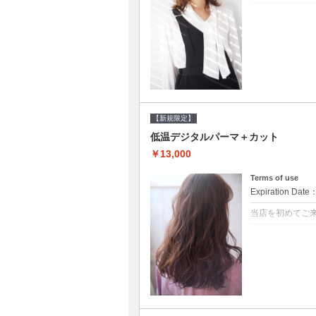
クーポンについて
●シャンプーブ
らかい弾力のある
20%off
【新規限定】
低温デジタルパーマ＋カット
￥13,000
Terms of use
Expiration Date
当店を初めてご
クーポンについて
●シャンプーブ
に●選べるシャンプ