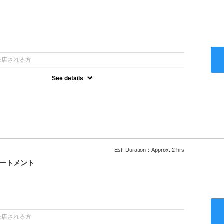
：
来店される方
See details
ー込●ロング料金あり●お客様に似合うトレンドカラーをご提案させ
るシャンプー●次回以降は早期割引で10～20%off
Est. Duration：Approx. 2 hrs
リートメント
：
来店される方