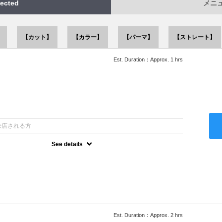
ected
メニュー
】
【カット】
【カラー】
【パーマ】
【ストレート】
Est. Duration：Approx. 1 hrs
：
来店される方
See details
ー込●似合うスタイルをご提案させて頂きます●次回以降は早期割引
Est. Duration：Approx. 2 hrs