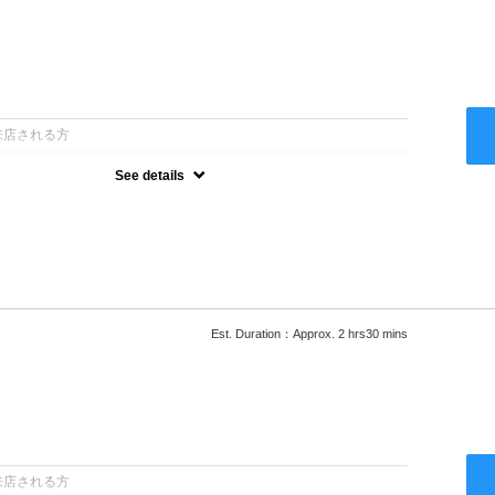
：
来店される方
See details
ー込●最新の髪に優しい薬剤を使用★外国人風のクセ毛パーマも●選
次回以降は早期割引で10～20%off★
Est. Duration：Approx. 2 hrs30 mins
：
来店される方