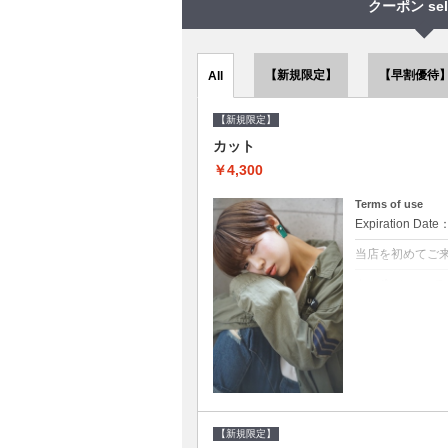
クーポン sel
【新規限定】
【早割優待
All
【新規限定】
カット
￥4,300
Terms of use
Expiration Date
当店を初めてご
クーポンについて
●シャンプーブロ
で10～20%off
【新規限定】