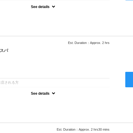
See details
ー込/ロング料金あり●濃密なＣＭＣクリームがダメージ部に浸透し補
降は早期割引で10～20%off
Est. Duration：Approx. 2 hrs
クスパ
：
来店される方
See details
ー込/ロング料金あり●オーガニッククリームで頭皮環境を整えリフレ
ャンプー台で行う気軽なスパです●＋1100でアロマリラックススパに
以降は早期割引で10～20%off
Est. Duration：Approx. 2 hrs30 mins