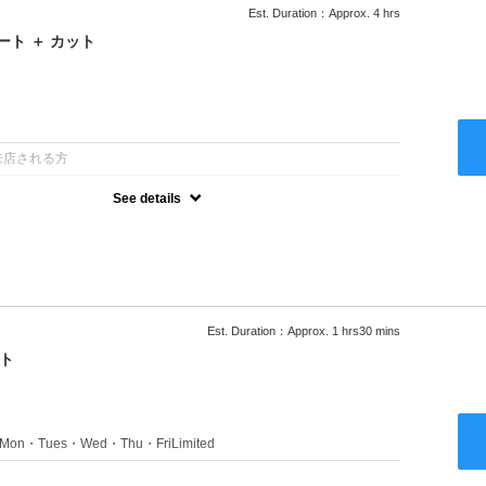
Est. Duration：Approx. 4 hrs
ト ＋ カット
：
来店される方
See details
るアルカリを使用しない、酸性～弱酸性域でかける最高峰のストレー
ない！ツンツンはイヤ！柔らかい手触りにしたい！そんな方にオススメ
り
Est. Duration：Approx. 1 hrs30 mins
ト
s：Mon・Tues・Wed・Thu・FriLimited
：