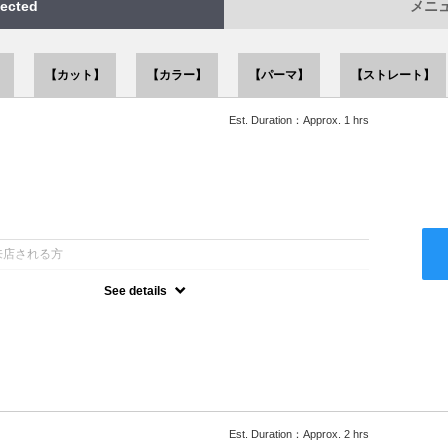
ected
メニュー
】
【カット】
【カラー】
【パーマ】
【ストレート】
Est. Duration：Approx. 1 hrs
：
来店される方
See details
ー込●似合うスタイルをご提案させて頂きます●次回以降は早期割引
Est. Duration：Approx. 2 hrs