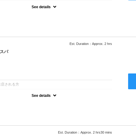
See details
ー込/ロング料金あり●濃密なＣＭＣクリームがダメージ部に浸透し補
降は早期割引で10～20%off
Est. Duration：Approx. 2 hrs
クスパ
：
来店される方
See details
ー込/ロング料金あり●オーガニッククリームで頭皮環境を整えリフレ
ャンプー台で行う気軽なスパです●＋1100でアロマリラックススパに
以降は早期割引で10～20%off
Est. Duration：Approx. 2 hrs30 mins