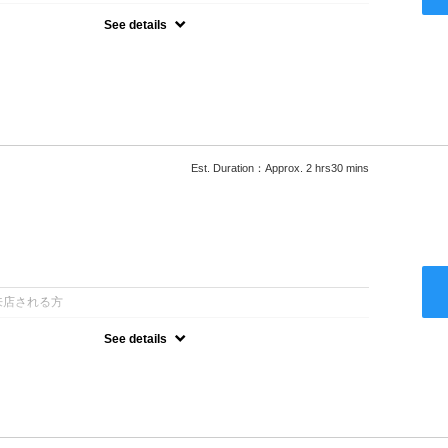
See details
ロー込●湿熱を利用することで通常のパーマよりダメージを軽減し、柔
カールが実現●選べるシャンプー★次回以降は早期割引で10～
Est. Duration：Approx. 2 hrs30 mins
：
来店される方
See details
ロー込●低温なので髪の負担も少なく、乾かすだけでも理想のスタイル
ー●次回以降は早期割引で10～20%off