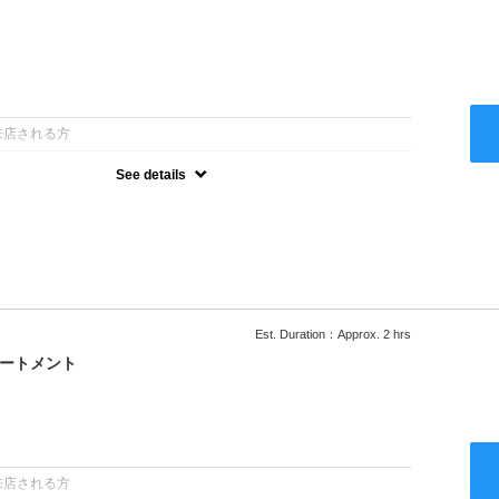
：
来店される方
See details
ー込●ロング料金あり●お客様に似合うトレンドカラーをご提案させ
るシャンプー●次回以降は早期割引で10～20%off
Est. Duration：Approx. 2 hrs
リートメント
：
来店される方