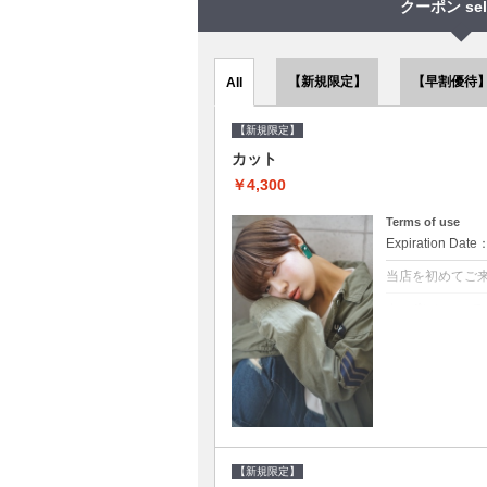
クーポン sel
【新規限定】
【早割優待
All
【新規限定】
カット
￥4,300
Terms of use
Expiration Date
当店を初めてご
クーポンについて
●シャンプーブロ
で10～20%off
【新規限定】