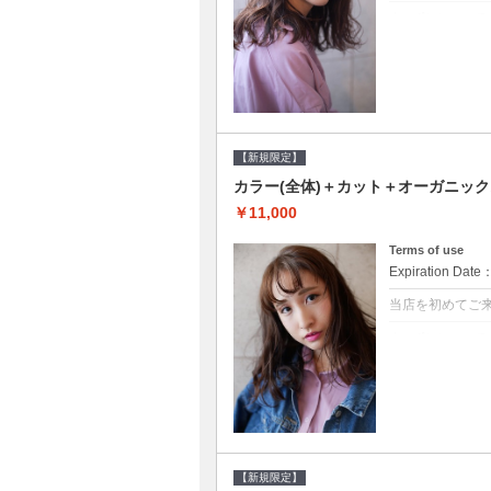
クーポンについて
●シャンプーブロ
修するＴＲ●次回以
【新規限定】
カラー(全体)＋カット＋オーガニッ
￥11,000
Terms of use
Expiration Date
当店を初めてご
クーポンについて
●シャンプーブロ
ッシュ♪通常のシ
変更できます♪次回
【新規限定】