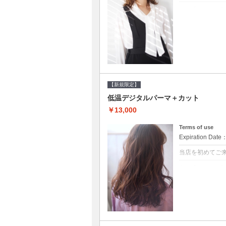
クーポンについて
●シャンプーブ
らかい弾力のある
20%off
【新規限定】
低温デジタルパーマ＋カット
￥13,000
Terms of use
Expiration Date
当店を初めてご
クーポンについて
●シャンプーブ
に●選べるシャンプ