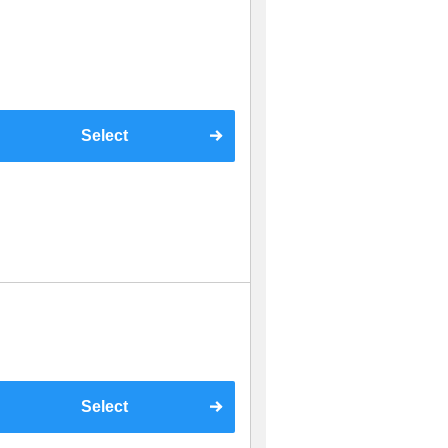
Select
Select