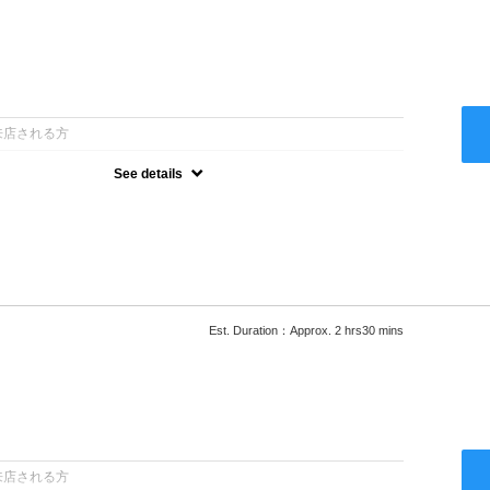
：
来店される方
See details
ー込●最新の髪に優しい薬剤を使用★外国人風のクセ毛パーマも●選
次回以降は早期割引で10～20%off★
Est. Duration：Approx. 2 hrs30 mins
：
来店される方