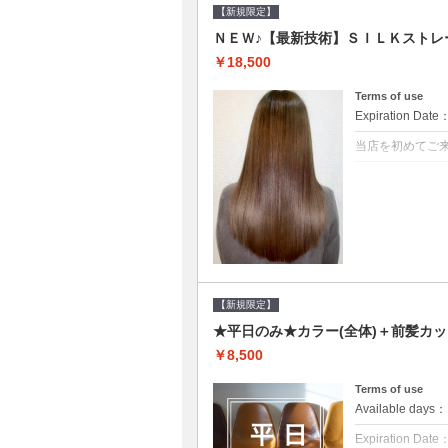
【新規限定】
ＮＥＷ♪【最新技術】ＳＩＬＫストレー
￥18,500
Terms of use
Expiration Date
当店を初めてご
クーポンについて
痛みの原因とな
ト♪痛ませたく
☆※長さ料金あ
【新規限定】
★平日のみ★カラー(全体)＋前髪カッ
￥8,500
Terms of use
Available day
Expiration Date