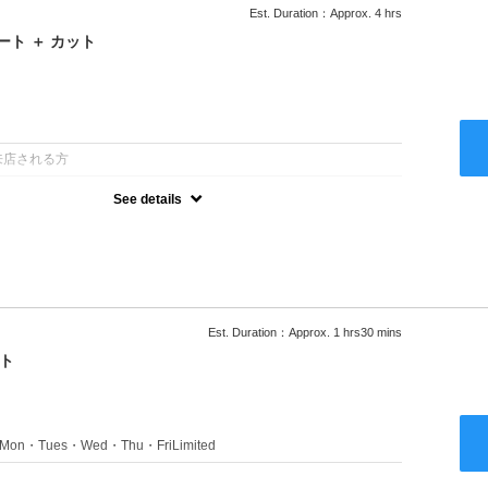
Est. Duration：Approx. 4 hrs
ト ＋ カット
：
来店される方
See details
るアルカリを使用しない、酸性～弱酸性域でかける最高峰のストレー
ない！ツンツンはイヤ！柔らかい手触りにしたい！そんな方にオススメ
り
Est. Duration：Approx. 1 hrs30 mins
ト
s：Mon・Tues・Wed・Thu・FriLimited
：