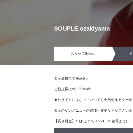
SOUPLE.ozakiyama
スタッフ
Select
メ
表示価格全て税込み♪
ご新規様はALL20%off♪
★他サイトにはない「いつでも全員使えるクーポ
表示のないメニューの追加・変更などがございま
【長さ料金】Ｓ(あごまで)+550 М(鎖骨まで)+110