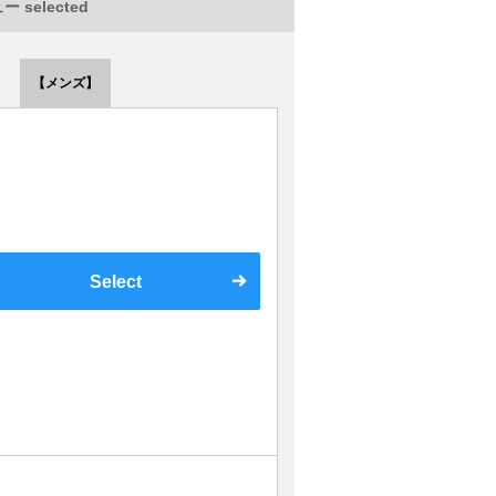
 selected
【メンズ】
Select