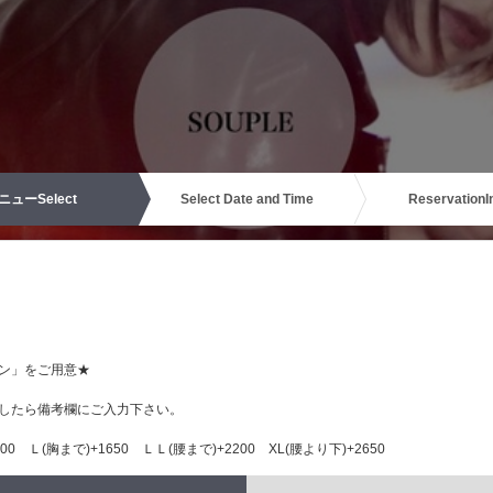
ニュー
Select
Select Date and Time
Reservation
I
ン」をご用意★
したら備考欄にご入力下さい。
0 Ｌ(胸まで)+1650 ＬＬ(腰まで)+2200 XL(腰より下)+2650