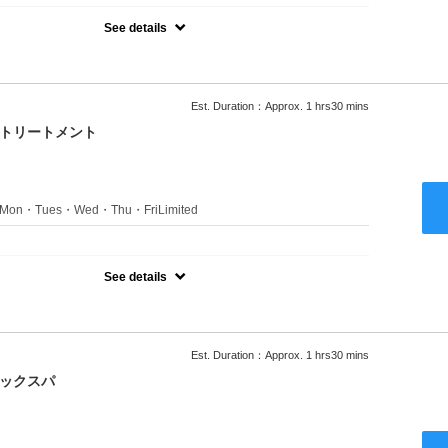
のみのクーポンです★
See details
ャンプーブロー込●長さ料金あり●お客様に似合うトレンドカラーを
ます●選べるシャンプー付き●次回以降は早期割引で10～20%off
Est. Duration：Approx. 1 hrs30 mins
クトリートメント
s：Mon・Tues・Wed・Thu・FriLimited
：
のみのクーポンです★
See details
ャンプーブロー込●長さ料金あり●お客様に似合うトレンドカラーを
ます●選べるシャンプー付き●次回以降は早期割引で10～20%off
Est. Duration：Approx. 1 hrs30 mins
ニックスパ