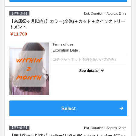
【早割優待】
Est. Duration：Approx. 2 hrs
【来店②ヶ月以内♪】カラー(全体)＋カット＋クイックトリー
トメント
￥11,760
Terms of use
Expiration Date：
コチラからネット予約を頂いた方のみ♪
クーポンについて
See details
●前回の来店日から２ヶ月以内のお客様専用
クーポンです●シャンプーブロー込※長さ料
金→S+550 M+1100 L+1650 LL+2200
Select
【早割優待】
Est. Duration：Approx. 2 hrs
【来店②ヶ月以内♪】カラー(リタッチ)＋カット＋オーガニッ