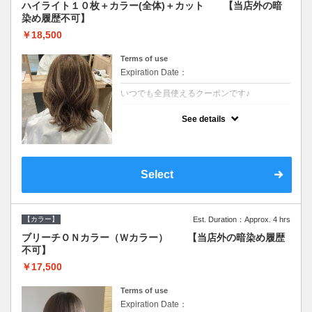
ハイライト１０枚＋カラー(全体)＋カット 【当店外の暗
染め履歴不可】
￥18,500
Terms of use
Expiration Date：
いつでも全員使えるクーポンです♪
クーポンについて
See details
●少ない枚数で立体感と動きを演出♪カウンセ
リングもしっかり●根元のブリーチでも同じ
価格です●SB込/長さ料金あり●追いブリーチ
は＋3300
Select
【カラー】
Est. Duration：Approx. 4 hrs
ブリーチＯＮカラー（Ｗカラー） 【当店外の暗染め履歴
不可】
￥17,500
Terms of use
Expiration Date：