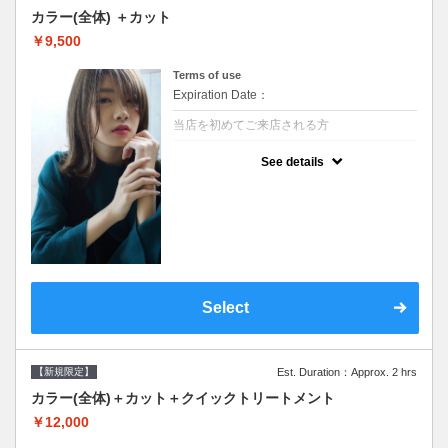
カラー(全体) ＋カット
￥9,500
Terms of use
Expiration Date：
当店を初めてご来店される方
クーポンについて
See details
●シャンプーブロー込●ロング料金あり●お客
様に似合うトレンドカラーをご提案させて頂
きます●選べるシャンプー●次回以降は早期割
引で10～20%off
Select
【新規限定】
Est. Duration：Approx. 2 hrs
カラー(全体)＋カット＋クイックトリートメント
￥12,000