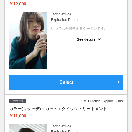
￥12,000
Terms of use
Expiration Date：
いつでも全員使えるクーポンです♪
クーポンについて
See details
●長さ料金あり●シャンプーブロー込●濃密な
ＣＭＣクリームがダメージ部に浸透し補修す
るＴＲ
Select
【カラー】
Est. Duration：Approx. 2 hrs
カラー(リタッチ)＋カット＋クイックトリートメント
￥11,000
Terms of use
Expiration Date：