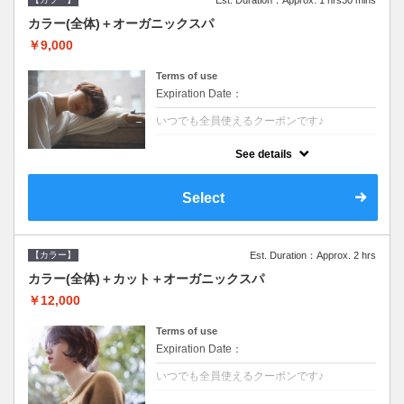
Est. Duration：Approx. 1 hrs30 mins
カラー(全体)＋オーガニックスパ
￥9,000
Terms of use
Expiration Date：
いつでも全員使えるクーポンです♪
クーポンについて
See details
●長さ料金あり●シャンプーブロー込●オーガ
ニッククリームで頭皮環境を整えリフレッシ
ュ♪通常のシャンプー台で行う気軽なスパで
Select
す●＋1100でアロマリラックススパに変更で
きます♪
【カラー】
Est. Duration：Approx. 2 hrs
カラー(全体)＋カット＋オーガニックスパ
￥12,000
Terms of use
Expiration Date：
いつでも全員使えるクーポンです♪
クーポンについて