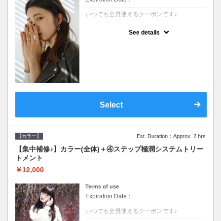
いつでも全員使えるクーポンです♪
See details
クーポンについて
●シャンプーブロー込●根元(3cmまで)のカラ
ーをご希望の方※グレーカラー(白髪染め)も
ＯＫ●濃密なＣＭＣクリームがダメージ部に
浸透し補修するＴＲ
Select
【カラー】
Est. Duration：Approx. 2 hrs
【集中補修♪】カラー(全体)＋④ステップ極潤システムトリー
トメント
￥12,000
Terms of use
Expiration Date：
いつでも全員使えるクーポンです♪