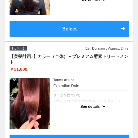
See details
SB込/長さ料金あり/レブリン酸を中心とした
多くの内部補修ケアを追加。ダメージを抑
え、柔らかさとツヤの持続性を高めたワンラ
ンク上の髪質改善メニューです♪
Select
【カラー】
Est. Duration：Approx. 2 hrs
【美髪計画♪】カラー（全体）＋プレミアム酵素トリートメン
ト
￥11,000
Terms of use
Expiration Date：
クーポンについて
●酵素の力で髪に柔軟性を与える最新トリー
トメント●ＳＢ込●長さ料金あり《こちらのク
See details
ーポンご利用のお客様のみ》オリジナル酵素
ミストが10%offでご購入いただけます☆