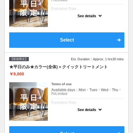
Expiration Date：
See details
新規限定の平日のみのクーポンです★
クーポンについて
平日クーポン●シャンプーブロー込●長さ料金
あり●お客様に似合うトレンドカラーをご提
Select
案させて頂きます●選べるシャンプー付き●次
回以降は早期割引で10～20%off
【新規限定】
Est. Duration：Approx. 1 hrs30 mins
★平日のみ★カラー(全体)＋クイックトリートメント
￥9,000
Terms of use
Available days：Mon・Tues・Wed・Thu・
FriLimited
Expiration Date：
See details
新規限定の平日のみのクーポンです★
クーポンについて
平日クーポン●シャンプーブロー込●長さ料金
あり●お客様に似合うトレンドカラーをご提