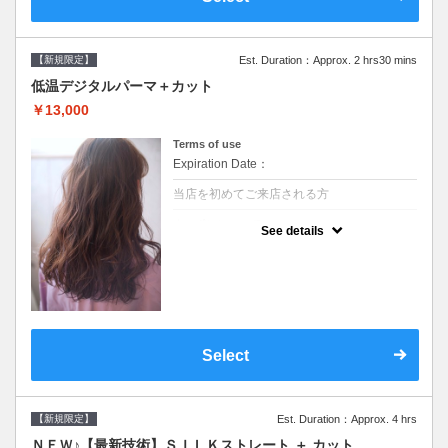
【新規限定】
Est. Duration：Approx. 2 hrs30 mins
低温デジタルパーマ＋カット
￥13,000
Terms of use
Expiration Date：
当店を初めてご来店される方
クーポンについて
See details
●シャンプーブロー込●低温なので髪の負担も
少なく、乾かすだけでも理想のスタイルに●
選べるシャンプー●次回以降は早期割引で10
～20%off
Select
【新規限定】
Est. Duration：Approx. 4 hrs
ＮＥＷ♪【最新技術】ＳＩＬＫストレート ＋ カット