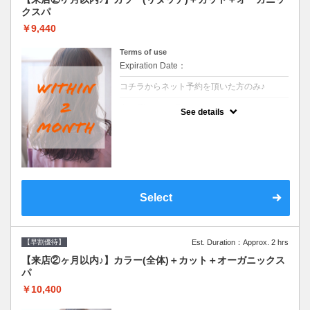
クスパ
￥9,440
Terms of use
Expiration Date：
コチラからネット予約を頂いた方のみ♪
クーポンについて
See details
●前回の来店日から２ヶ月以内のお客様専用
クーポンです●シャンプーブロー込
Select
【早割優待】
Est. Duration：Approx. 2 hrs
【来店②ヶ月以内♪】カラー(全体)＋カット＋オーガニックス
パ
￥10,400