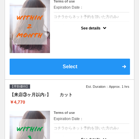
Terms of use
Expiration Date：
コチラからネット予約を頂いた方のみ♪
クーポンについて
See details
●前回の来店日から２ヶ月以内のお客様専用
クーポンです●シャンプーブロー込※ロング
料金→S+550 M+1100 L+1650 LL+2200
Select
【早割優待】
Est. Duration：Approx. 1 hrs
【来店③ヶ月以内♪】 カット
￥4,770
Terms of use
Expiration Date：
コチラからネット予約を頂いた方のみ♪
クーポンについて