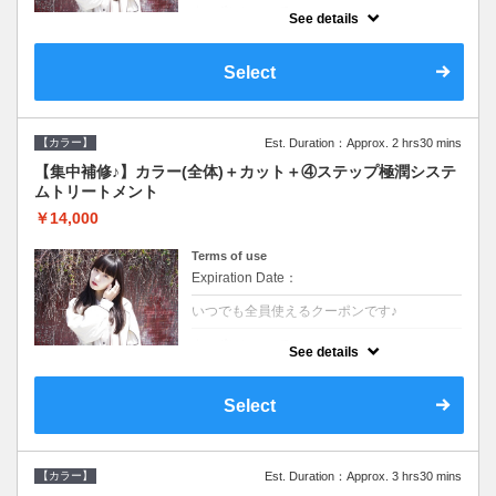
クーポンについて
See details
●長さ料金あり●シャンプーブロー込●TOKIO
等の髪の内部から修復し美髪へと導く最新
4stepトリートメント☆内側からしっかり修
Select
復したい方に♪
【カラー】
Est. Duration：Approx. 2 hrs30 mins
【集中補修♪】カラー(全体)＋カット＋④ステップ極潤システ
ムトリートメント
￥14,000
Terms of use
Expiration Date：
いつでも全員使えるクーポンです♪
クーポンについて
See details
●長さ料金あり●シャンプーブロー込●TOKIO
等の髪の内部から修復し美髪へと導く最新
4stepトリートメント☆内側からしっかり修
Select
復したい方に♪
【カラー】
Est. Duration：Approx. 3 hrs30 mins