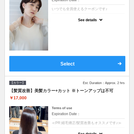
Expiration Date：
いつでも全員使えるクーポンです♪
クーポンについて
See details
●シャンプーブロー込●オーガニッククリーム
で頭皮環境を整えリフレッシュ♪通常のシャ
ンプー台で行う気軽なスパです●＋1100でア
ロマリラックススパに変更できます♪
Select
【カラー】
Est. Duration：Approx. 2 hrs
【髪質改善】美髪カラー+カット ※トーンアップは不可
￥17,000
Terms of use
Expiration Date：
≪PR:縮毛矯正/髪質改善もオススメです♪≫
クーポンについて