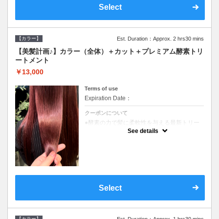
Select
【カラー】
Est. Duration：Approx. 2 hrs30 mins
【美髪計画♪】カラー（全体）＋カット＋プレミアム酵素トリ
ートメント
￥13,000
Terms of use
Expiration Date：
クーポンについて
●酵素の力で髪に柔軟性を与える最新トリー
トメント●ＳＢ込●長さ料金あり《こちらのク
See details
ーポンご利用のお客様のみ》オリジナル酵素
ミストが10%offでご購入いただけます☆
Select
【カラー】