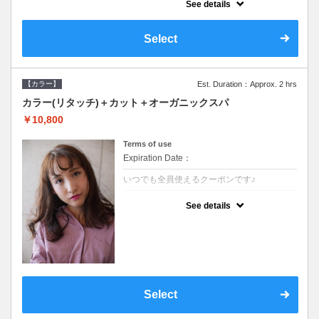
See details
●長さ料金あり●シャンプーブロー込●オーガ
ニッククリームで頭皮環境を整えリフレッシ
ュ♪通常のシャンプー台で行う気軽なスパで
Select
す●＋1100でアロマリラックススパに変更で
きます♪
【カラー】
Est. Duration：Approx. 2 hrs
カラー(リタッチ)＋カット＋オーガニックスパ
￥10,800
Terms of use
Expiration Date：
いつでも全員使えるクーポンです♪
クーポンについて
See details
●シャンプーブロー込●根元(3cmまで)のカラ
ーをご希望の方※グレーカラー(白髪染め)も
ＯＫ●オーガニッククリームで頭皮環境を整
えリフレッシュ●＋1100でアロマリラックス
スパに変更できます♪
Select