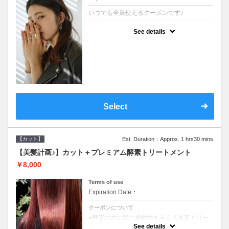
いつでも全員使えるクーポンです♪
クーポンについて
See details
●シャンプーブロー込●濃密なＣＭＣクリーム
がダメージ部に浸透し補修するＴＲ
Select
【カット】
Est. Duration：Approx. 1 hrs30 mins
【美髪計画♪】カット＋プレミアム酵素トリートメント
￥8,000
Terms of use
Expiration Date：
クーポンについて
●酵素の力で髪に柔軟性を与える最新トリー
トメント●ＳＢ込●長さ料金あり《こちらのク
See details