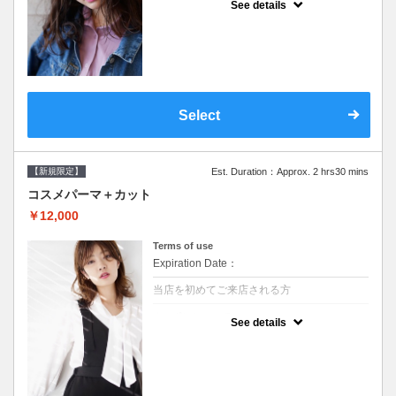
See details
●シャンプーブロー込/ロング料金あり●オー
ガニッククリームで頭皮環境を整えリフレッ
シュ♪通常のシャンプー台で行う気軽なスパ
です●＋1100でアロマリラックススパに変更
できます♪次回以降は早期割引で10～20%off
Select
【新規限定】
Est. Duration：Approx. 2 hrs30 mins
コスメパーマ＋カット
￥12,000
Terms of use
Expiration Date：
当店を初めてご来店される方
クーポンについて
See details
●シャンプーブロー込●最新の髪に優しい薬剤
を使用★外国人風のクセ毛パーマも●選べる
シャンプー★次回以降は早期割引で10～
20%off★