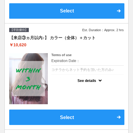
Select
【早割優待】
Est. Duration：Approx. 2 hrs
【来店③ヵ月以内♪】 カラー（全体）＋カット
￥10,620
Terms of use
Expiration Date：
コチラからネット予約を頂いた方のみ♪
クーポンについて
See details
●前回の来店日から３ヶ月以内のお客様専用
クーポンです●シャンプーブロー込※長さ料
金→S+550 M+1100 L+1650 LL+2200
Select