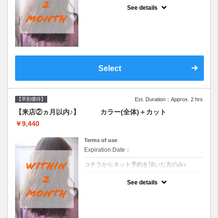
クーポンについて
See details
●前回の来店日から２ヶ月以内のお客様専用
クーポンです●シャンプーブロー込
Select
【早割優待】
Est. Duration：Approx. 2 hrs
【来店②ヵ月以内♪】 カラー(全体)＋カット
￥9,440
Terms of use
Expiration Date：
コチラからネット予約を頂いた方のみ♪
クーポンについて
See details
●前回の来店日から２ヶ月以内のお客様専用
クーポンです●シャンプーブロー込※長さ料
金→S+550 M+1100 L+1650 LL+2200