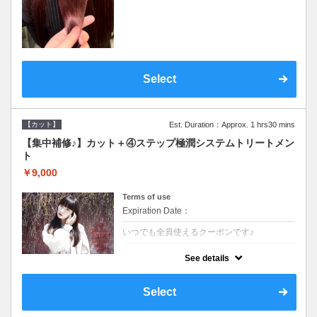
ーポンご利用のお客様のみ》オリジナル酵素
ミストが10%offでご購入いただけます☆
Select
【カット】
Est. Duration：Approx. 1 hrs30 mins
【集中補修♪】カット＋④ステップ極潤システムトリートメン
ト
￥9,000
Terms of use
Expiration Date：
いつでも全員使えるクーポンです♪
クーポンについて
See details
●シャンプーブロー込●TOKIO等の髪の内部か
ら修復し美髪へと導く最新4stepトリートメ
ント☆内側からしっかり修復したい方に♪
Select