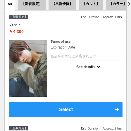
【新規限定】
【早割優待】
【カット】
【カラー】
All
【新規限定】
Est. Duration：Approx. 1 hrs
カット
￥4,300
Terms of use
Expiration Date：
当店を初めてご来店される方
クーポンについて
See details
●シャンプーブロー込●似合うスタイルをご提
案させて頂きます●次回以降は早期割引で10
～20%off
Select
【新規限定】
Est. Duration：Approx. 2 hrs