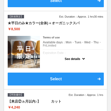
Select
案させて頂きます●選べるシャンプー付き●次
回以降は早期割引で10～20%off
【新規限定】
Est. Duration：Approx. 1 hrs30 mins
★平日のみ★カラー(全体)＋オーガニックスパ
￥8,500
Terms of use
Available days：Mon・Tues・Wed・Thu・
FriLimited
Expiration Date：
See details
新規限定の平日のみのクーポンです★
クーポンについて
平日クーポン●シャンプーブロー込●長さ料金
あり●お客様に似合うトレンドカラーをご提
Select
案させて頂きます●選べるシャンプー付き●次
回以降は早期割引で10～20%off
【早割優待】
Est. Duration：Approx. 1 hrs
【来店②ヵ月以内♪】 カット
￥4,240