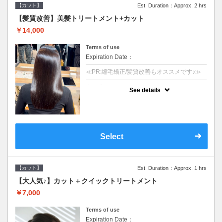
【カット】
Est. Duration：Approx. 2 hrs
【髪質改善】美髪トリートメント+カット
￥14,000
Terms of use
Expiration Date：
≪PR:縮毛矯正/髪質改善もオススメです♪≫
クーポンについて
See details
SB込/レブリン酸を中心とした多くの内部補
修ケアを追加。ダメージを抑え、柔らかさと
ツヤの持続性を高めたワンランク上の髪質改
善メニューです♪
Select
【カット】
Est. Duration：Approx. 1 hrs
【大人気♪】カット＋クイックトリートメント
￥7,000
Terms of use
Expiration Date：