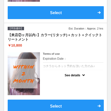
Select
【早割優待】
Est. Duration：Approx. 2 hrs
【来店②ヶ月以内♪】カラー(リタッチ)＋カット＋クイックト
リートメント
￥10,800
Terms of use
Expiration Date：
コチラからネット予約を頂いた方のみ♪
クーポンについて
See details
●前回の来店日から２ヶ月以内のお客様専用
クーポンです●シャンプーブロー込
Select