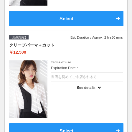
Select
【新規限定】
Est. Duration：Approx. 2 hrs30 mins
クリープパーマ＋カット
￥12,500
Terms of use
Expiration Date：
当店を初めてご来店される方
クーポンについて
See details
●シャンプーブロー込●湿熱を利用することで
通常のパーマよりダメージを軽減し、柔らか
い弾力のあるカールが実現●選べるシャンプ
ー★次回以降は早期割引で10～20%off
Select