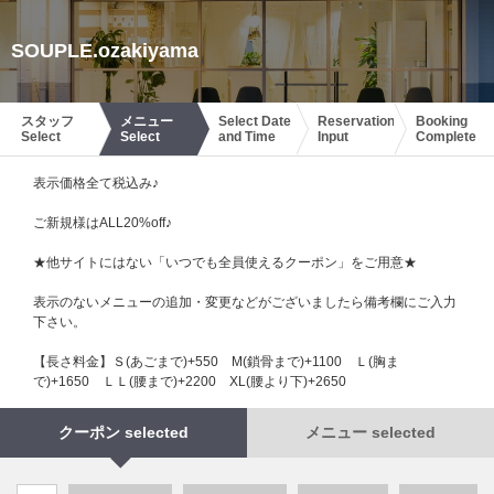
SOUPLE.ozakiyama
スタッフ
メニュー
Select Date
Reservation
Booking
Select
Select
and Time
Input
Complete
表示価格全て税込み♪
ご新規様はALL20%off♪
★他サイトにはない「いつでも全員使えるクーポン」をご用意★
表示のないメニューの追加・変更などがございましたら備考欄にご入力
下さい。
【長さ料金】Ｓ(あごまで)+550 М(鎖骨まで)+1100 Ｌ(胸ま
で)+1650 ＬＬ(腰まで)+2200 XL(腰より下)+2650
クーポン selected
メニュー selected