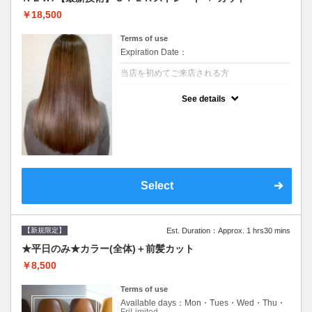
￥18,500
Terms of use
Expiration Date：
当店を初めてご来店される方
クーポンについて
See details
痛みの原因となるアルカリを使用しない、酸
性～弱酸性域でかける最高峰のストレート♪
痛ませたくない！ツンツンはイヤ！柔らかい
手触りにしたい！そんな方にオススメ☆※長
さ料金あり
Select
【新規限定】
Est. Duration：Approx. 1 hrs30 mins
★平日のみ★カラー(全体)＋前髪カット
￥8,500
Terms of use
Available days：Mon・Tues・Wed・Thu・
FriLimited