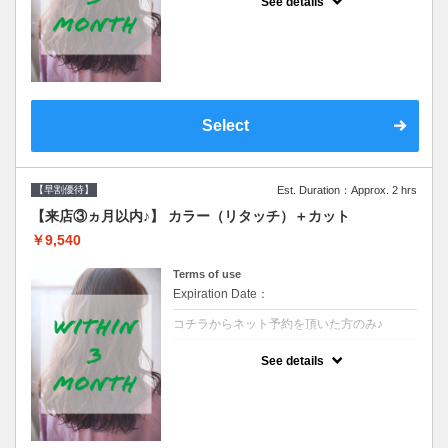
See details
●前回の来店日から３ヶ月以内のお客様専用
クーポンです●シャンプーブロー込
Select
【早割優待】
Est. Duration：Approx. 2 hrs
【来店③ヵ月以内♪】 カラー（リタッチ）＋カット
￥9,540
Terms of use
Expiration Date：
コチラからネット予約を頂いた方のみ♪
クーポンについて
See details
●前回の来店日から３ヶ月以内のお客様専用
クーポンです●シャンプーブロー込