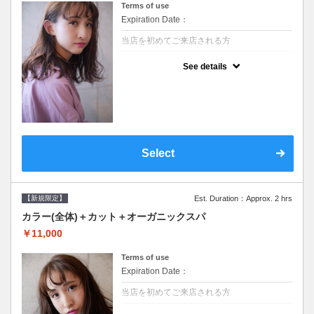
Terms of use
Expiration Date：
当店を初めてご来店される方
クーポンについて
See details
●シャンプーブロー込/ロング料金あり●濃密
なＣＭＣクリームがダメージ部に浸透し補修
するＴＲ●次回以降は早期割引で10～20%off
Select
【新規限定】
Est. Duration：Approx. 2 hrs
カラー(全体)＋カット＋オーガニックスパ
￥11,000
Terms of use
Expiration Date：
当店を初めてご来店される方
クーポンについて