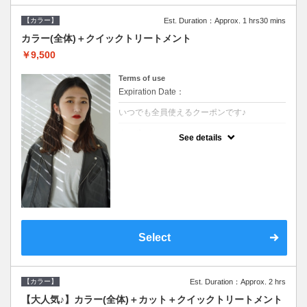
【カラー】
Est. Duration：Approx. 1 hrs30 mins
カラー(全体)＋クイックトリートメント
￥9,500
Terms of use
Expiration Date：
いつでも全員使えるクーポンです♪
クーポンについて
See details
●長さ料金あり●シャンプーブロー込●濃密な
ＣＭＣクリームがダメージ部に浸透し補修す
るＴＲ
Select
【カラー】
Est. Duration：Approx. 2 hrs
【大人気♪】カラー(全体)＋カット＋クイックトリートメント