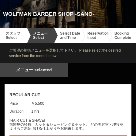
WOLFMAN BARBER SHOP -SANO-
スタッフ
メニュー
Select Date
Reservation
Booking
Select
Select
and Time
Input
Complete
ご希望の施術メニューを選択して下さい。 Please select the desired
service from the menu below.
メニュー selected
REGULAR CUT
Price
￥5,500
Duration
1 hrs
[HAIR CUT & SHAVE]
散髪屋の矜持、カット＆シェービング＆セット。 どの美容室・理容室
よりもご満足頂ける仕上がりをお約束します。