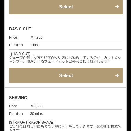
Select
BASIC CUT
Price
￥4,950
Duration
1 hrs
［HAIR CUT]
シェーブが苦手な方や時間がない方にお勧めしているのが、カット＆シ
ャンプー。得意とするフェードカット以外も柔軟に対応します。
Select
SHAVING
Price
￥3,850
Duration
30 mins
[STRAIGHT RAZOR SHAVE]
ご自宅では難しい箇所まで丁寧にケアをしていきます。髭の形も提案で
きます。