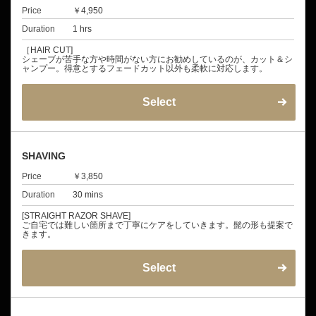
Price
￥4,950
Duration
1 hrs
［HAIR CUT]
シェーブが苦手な方や時間がない方にお勧めしているのが、カット＆シ
ャンプー。得意とするフェードカット以外も柔軟に対応します。
Select
SHAVING
Price
￥3,850
Duration
30 mins
[STRAIGHT RAZOR SHAVE]
ご自宅では難しい箇所まで丁寧にケアをしていきます。髭の形も提案で
きます。
Select