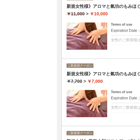
新規女性様》アロマと氣功のもみほぐし
￥11,000
>
￥10,000
Terms of use
Expiration Date
女性のご新規様は
クーポンについて
アロマの働きと
お召し物の上ら
氣功で五臓六腑
ご新規様クーポン
その日の状態に
新規女性様》アロマと氣功のもみほぐ
背面：背中→腕
表面：脚→（腕
￥7,700
>
￥7,000
Terms of use
Expiration Date
女性のご新規様は
クーポンについて
アロマの働きと
お召し物の上ら
氣功で五臓六腑
ご新規様クーポン
その日の状態に