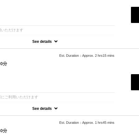
デコルテ→首→ヘッド
：
用いただけます
See details
波動性、氣功療法を活用したコース
か気軽に施術できます
や歪みなどの不調を見た上で施術部位と手技をきめます
Est. Duration：Approx. 2 hrs15 mins
合わせるカスタマイズコースです
0分
→腰→臀部→脚→足裏
・腹部）→デコルテ→首→ヘッド
：
様にご利用いただけます
See details
波動性、氣功療法を活用したコース
か気軽に施術できます
や歪みなどの不調を見た上で施術部位と手技をきめます
Est. Duration：Approx. 1 hrs45 mins
合わせるカスタマイズコースです
60分
→腰→臀部→脚→足裏