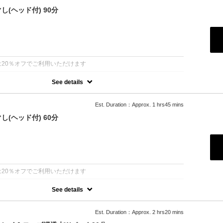
(ヘッド付) 90分
：
20％オフでご利用いただけます
See details
波動性、氣功療法を活用したコース
か気軽に施術できます
や歪みなどの不調を見た上で施術部位と手技をきめます
Est. Duration：Approx. 1 hrs45 mins
合わせるカスタマイズコースです
し(ヘッド付) 60分
→腰→臀部→脚→足裏
・腹部）→デコルテ→首→ヘッド
：
20％オフでご利用いただけます
See details
波動性、氣功療法を活用したコース
か気軽に施術できます
や歪みなどの不調を見た上で施術部位と手技をきめます
Est. Duration：Approx. 2 hrs20 mins
合わせるカスタマイズコースです