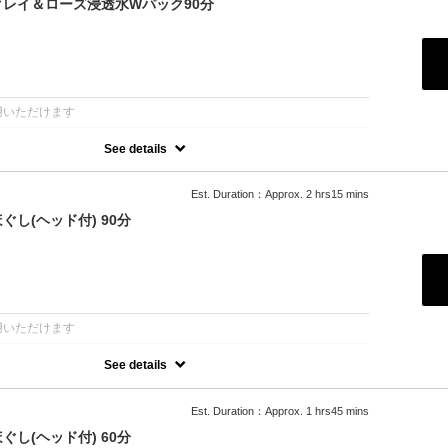
レイ＆ローズ浸透水Wパック90分
→腰→臀部→脚→足裏
・腹部）→デコルテ→首→ヘッド
：
用いただけます
See details
シャル+デトックスクレイ＋ローズ浸透補水パック
コース
Est. Duration：Approx. 2 hrs15 mins
ーズの働きでアンチエイジング
のデトックスケア
し(ヘッド付) 90分
すみ・乾燥、お顔のリフトアップ
美しくなりたい
オイル→首オイル→デトックスクレイパック→リフトアップ→ナノ補
パケア→ローズ仕上げ→ヘッドドライ
：
用いただけます
See details
波動性、氣功療法を活用したコース
か気軽に施術できます
や歪みなどの不調を見た上で施術部位と手技をきめます
Est. Duration：Approx. 1 hrs45 mins
合わせるカスタマイズコースです
し(ヘッド付) 60分
→腰→脚→足裏