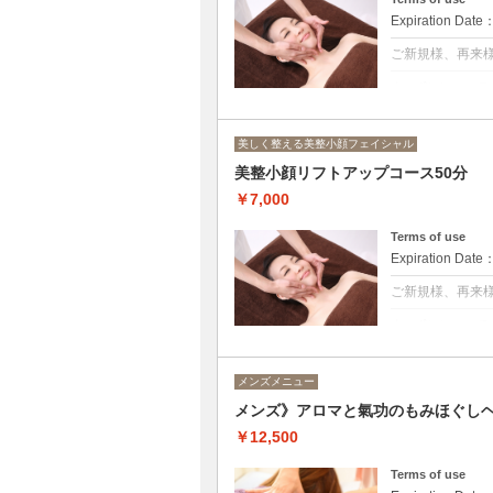
Expiration Date
ご新規様、再来
クーポンについて
美整小顔フェイシ
ナノレベルのデ
美しく整える美整小顔フェイシャル
洗顔→デコルテ
ャルリフトアッ
美整小顔リフトアップコース50分
￥7,000
Terms of use
Expiration Date
ご新規様、再来
クーポンについて
・疲れが顔に出
・しわやたるみ
・笑顔が減って
メンズメニュー
・癒しの時間を
メンズ》アロマと氣功のもみほぐしヘ
お顔のリフトア
でお顔の筋肉の
￥12,500
女性らしい美し
ヘッドマッサー
す。
Terms of use
薫り高い天然ア