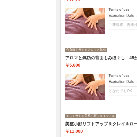
表面：脚→（腕
Terms of use
Expiration Date
ご新規様、再来
クーポンについて
アロマの働きと
お召し物の上ら
氣功で五臓六腑
心身氣を整えるアロマと氣功
その日の状態に
7700円/60分
アロマと氣功の背面もみほぐし 45
背面：背中→腕
￥5,800
表面：脚→デコ
Terms of use
Expiration Date
どなたでもOK
クーポンについて
一時間以内に心身
けたい方へ アロ
のみ（肩・背中
美しく整える美整小顔フェイシャル
美整小顔リフトアップ＆クレイ＆ロー
￥11,000