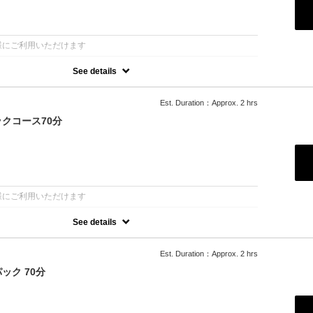
：
様にご利用いただけます
See details
ャル+デトックスクレイ＋ローズ浸透補水パック11,000円/90分コー
Est. Duration：Approx. 2 hrs
ーズの働きでアンチエイジング
のデトックスケア
クコース70分
すみ・乾燥、お顔のリフトアップ
美しくなりたい
オイル→首オイル→デトックスクレイパック→リフトアップ→ナノ補
パケア→ローズ仕上げ→ヘッドドライ
：
様にご利用いただけます
See details
ャル+ローズ浸透補水パックコース 9600円/70分
ーズの働きをアンチエイジングに
Est. Duration：Approx. 2 hrs
オイル→首オイル→フェイシャルリフトアップ→ナノ補水パック→リ
ズ仕上げ→ヘッドドライ
ク 70分