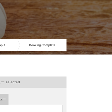
nput
Booking Complete
 selected
ュー