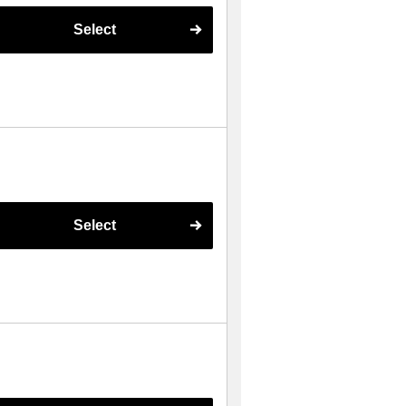
Select
Select