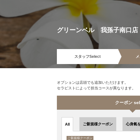
グリーンベル 我孫子南口店
スタッフ
Select
メ
オプションは店頭でも追加いただけます。
セラピストによって担当コースが異なります。
クーポン sel
ご新規様クーポン
心身氣
All
ご新規様クーポン