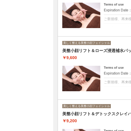
Terms of use
Expiration Date
ご新規様、再来
クーポンについて
美整小顔フェイシ
ス
美しく整える美整小顔フェイシャル
ブルガリアンロ
天然ナノレベル
美整小顔リフト＆ローズ浸透補水パッ
肌トラブル、く
特別な日の前に
￥9,600
洗顔→デコルテ
水パック→リン
Terms of use
Expiration Date
ご新規様、再来
クーポンについて
美整小顔フェイシ
ブルガリアンロ
美しく整える美整小顔フェイシャル
洗顔→デコルテ
ンパケア→ロー
美整小顔リフト＆デトックスクレイパッ
￥9,200
Terms of use