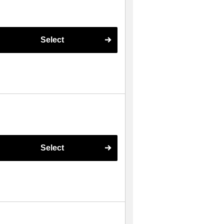
Select
Select