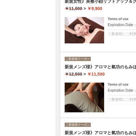
新規女性》美整小顔リフトアップ＆ク
背面：背中→腕
表面：脚→（腕
￥11,000
>
￥9,900
Terms of use
Expiration Date
ご新規様にご利
クーポンについて
美整小顔フェイ
11,000円/90分
ご新規様クーポン
ブルガリアンロ
天然ナノレベル
新規メンズ様》アロマと氣功のもみほぐ
肌トラブル、く
特別な日の前に
￥12,500
>
￥11,500
洗顔→デコルテ
水パック→リン
Terms of use
Expiration Date
ご新規様にご利
クーポンについて
アロマの働きと
お召し物の上ら
氣功で五臓六腑
ご新規様クーポン
その日の状態に
新規メンズ様》アロマと氣功のもみほぐ
背面：背中→腕