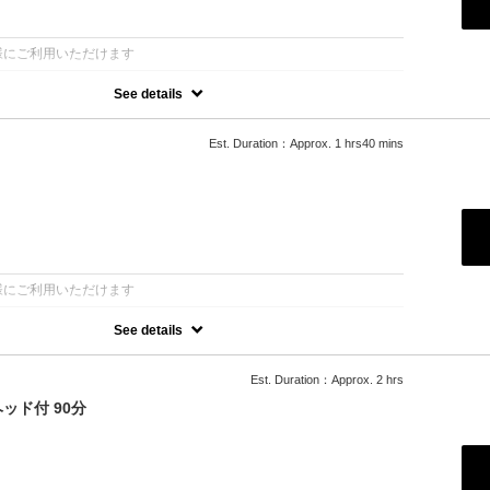
：
様にご利用いただけます
See details
ャル+デトックスクレイパック70分コース
トックス
Est. Duration：Approx. 1 hrs40 mins
オイル→首オイル→フィエシャルデトックスクレイパック→フェイシ
プ→リンパケア→ローズ仕上げ→ヘッドドライ
：
様にご利用いただけます
See details
てる
が気になる
きた
Est. Duration：Approx. 2 hrs
過ごしたい
ッド付 90分
ップだけではなく、デコルテを緩めることでよりリラックスした状態
緊張を解いていきます
い豊かな表情を生み、明るい笑顔に。
ジもセットなので、脳疲労もすっきり軽くなりリフレッシュできま
ロマのローズ化粧水とクリームでお顔を保湿。