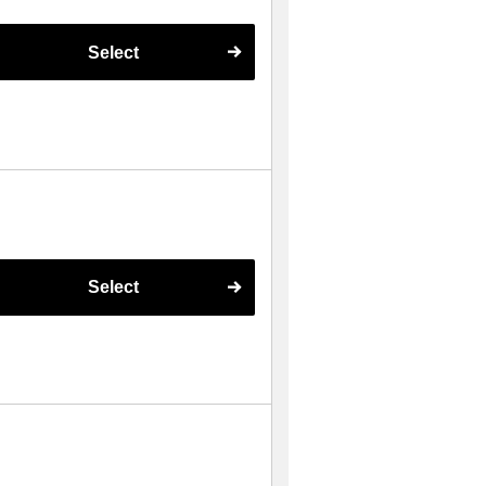
Select
Select