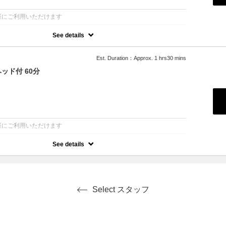
：
でぬらさずにお帰り頂けます。
様にご利用いただけます
オイル→首オイル→フィエシャルリフトアップ→リンパケア→ローズ
ドライ
See details
ら整えられます
の働きに合わせて行うアロマと氣功のもみほぐし
な場所から順に施術していきます
Est. Duration：Approx. 1 hrs30 mins
ッド付 60分
：
様にご利用いただけます
See details
ら整えられます
の働きに合わせて行うアロマと氣功のもみほぐし
な場所から順に施術していきます
→腰→臀部→脚→足裏
Select スタッフ
・腹部）→デコルテ→首→ヘッド