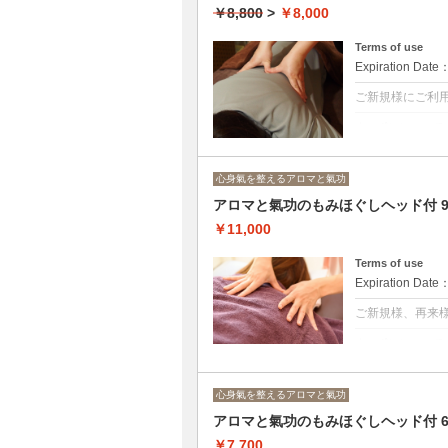
表面：脚→腕→
￥8,800
>
￥8,000
Terms of use
Expiration Date
ご新規様にご利
クーポンについて
アロマの働きと
お召し物の上ら
氣功で五臓六腑
心身氣を整えるアロマと氣功
その日の状態に
アロマと氣功のもみほぐしヘッド付 9
背面：背中→腕
表面：脚→（腕
￥11,000
Terms of use
Expiration Date
ご新規様、再来
クーポンについて
アロマの働きと
お召し物の上ら
氣功で五臓六腑
心身氣を整えるアロマと氣功
その日の状態に
11000円/90分
アロマと氣功のもみほぐしヘッド付 
背面：背中→腕
￥7,700