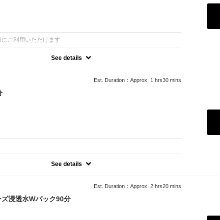
・腹部）→デコルテ→首→ヘッド
：
様にご利用いただけます
See details
波動性、氣功療法を活用したコース
か気軽に施術できます
や歪みなどの不調を見た上で施術部位と手技をきめます
Est. Duration：Approx. 1 hrs30 mins
合わせるカスタマイズコースです
分
→腰→臀部→脚
ルテ→首→ヘッド
：
See details
を整えるドライマッサージ45分 お仕事やご予定の合間にささっと受
マの香りでリフレッシュ、氣功でビシっと整います。 うつ伏せ、背部
・腕・腰・お尻・脚）
Est. Duration：Approx. 2 hrs20 mins
ズ浸透水Wパック90分