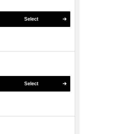
Select
Select