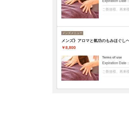
Expiration Date
ヘッドはドライ
ご新規様、再来
洗顔→デコルテ
仕上げ→ヘッド
クーポンについて
お召し物の上か
経絡や五臓六腑
氣功で調べ必要
メンズメニュー
12500円/90分
メンズ》アロマと氣功のもみほぐしヘ
￥8,800
Terms of use
Expiration Date
ご新規様、再来
クーポンについて
お召し物の上か
経絡や五臓六腑
氣功で調べ必要
8800円/60分
背面：背中→腕
表面：脚→（腕