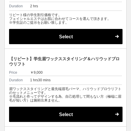
Duration
2 hrs
リピート様の学生割引価格です。
フェイシャルエステはお肌に合わせてコースを選んで頂きます。
※学生証のご提示をお願い致します。
Select
【リピート】学生眉ワックススタイリング＆ハリウッドブロ
ウリフト
Price
￥9,000
Duration
1 hrs30 mins
眉ワックススタイリングと最先端眉毛パーマ、ハリウッドブロウリフト
のセットメニューです。
※毛流れと作ってデザインする為、自己処理して間もない方（極端に眉
毛が短い方）は施術出来ません。
Select