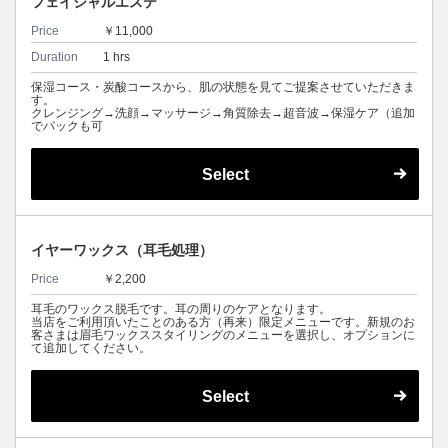
フェイシャルエステ
Price
￥11,000
Duration
1 hrs
保湿コース・炭酸コースから、肌の状態を見てご提案させていただきま
す。
クレンジング→洗顔→マッサージ→角質除去→超音波→保湿ケア（追加
でパックも可
Select
イヤーワックス（耳毛処理）
Price
￥2,200
耳毛のワックス脱毛です。耳の周りのケアとなります。
当店をご利用頂いたことのある方（再来）限定メニューです。新規のお
客さまは眉毛ワックススタイリングのメニューを選択し、オプションに
て追加してください。
Select