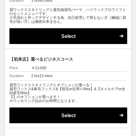
Duration
1 hrs45 mins
眉ワックススタイリングと最先端眉毛パーマ、ハリウッドブロウリフト
のセットメニューです。
※毛流れと作ってデザインする為、自己処理して間もない方（極端に眉
毛が短い方）は施術出来ません。
Select
【初来店】選べるビジネスコース
Price
￥13,000
Duration
2 hrs15 mins
眉毛ワックススタイリングとオプションが選べる！
眉毛ワックス&鼻毛ワックス&【指毛or目周りWax】&【ネイルケアor全
顔産毛Wax】
【】のオプションが選べます！
カウンセリング込みのお時間となります。
Select