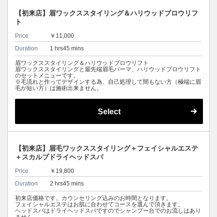
【初来店】眉ワックススタイリング＆ハリウッドブロウリフ
ト
Price
￥11,000
Duration
1 hrs45 mins
眉ワックススタイリング＆ハリウッドブロウリフト
眉ワックススタイリングと最先端眉毛パーマ、ハリウッドブロウリフト
のセットメニューです。
※毛流れと作ってデザインする為、自己処理して間もない方（極端に眉
毛が短い方）は施術出来ません。
Select
【初来店】眉毛ワックススタイリング＋フェイシャルエステ
＋スカルプドライヘッドスパ
Price
￥19,800
Duration
2 hrs45 mins
初来店価格です。カウンセリング込みのお時間となります。
フェイシャルエステはお肌に合わせてコースを選んで頂きます。
ヘッドスパはドライヘッドスパですのでシャンプー台でのお流しはあり