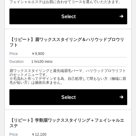
フェイシャルエステはお肌に合わせてコースを選んでいただきます。
Select
【リピート】眉ワックススタイリング＆ハリウッドブロウリ
フト
Price
￥9,900
Duration
1 hrs30 mins
眉ワックススタイリングと最先端眉毛パーマ、ハリウッドブロウリフト
のセットメニューです。
※毛流れと作ってデザインする為、自己処理して間もない方（極端に眉
毛が短い方）は施術出来ません。
Select
【リピート】学割眉ワックススタイリング＋フェイシャルエ
ステ
Price
￥12,100