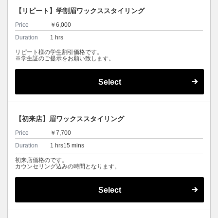
【リピート】学割眉ワックススタイリング
Price
￥6,000
Duration
1 hrs
リピート様の学生割引価格です。
※学生証のご提示をお願い致します。
Select
【初来店】眉ワックススタイリング
Price
￥7,700
Duration
1 hrs15 mins
初来店価格のです。
カウンセリング込みの時間となります。
Select