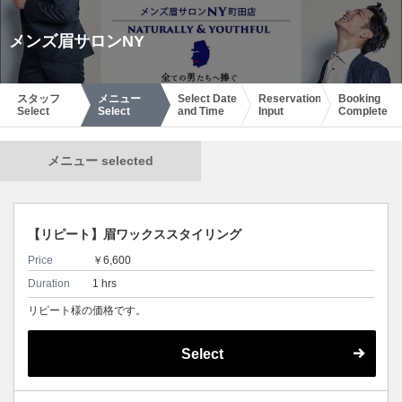
メンズ眉サロンNY
スタッフ
メニュー
Select Date
Reservation
Booking
Select
Select
and Time
Input
Complete
メニュー selected
【リピート】眉ワックススタイリング
Price
￥6,600
Duration
1 hrs
リピート様の価格です。
Select