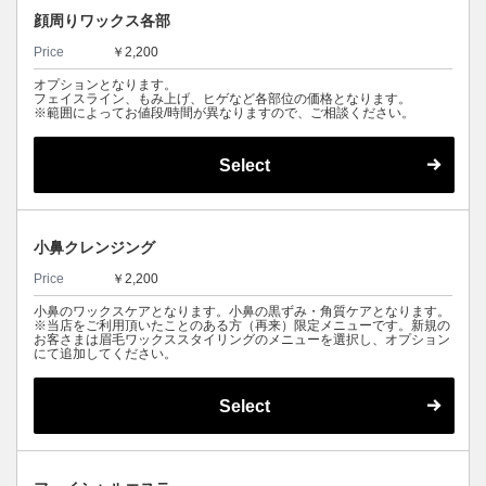
顔周りワックス各部
Price
￥2,200
オプションとなります。
フェイスライン、もみ上げ、ヒゲなど各部位の価格となります。
※範囲によってお値段/時間が異なりますので、ご相談ください。
Select
小鼻クレンジング
Price
￥2,200
小鼻のワックスケアとなります。小鼻の黒ずみ・角質ケアとなります。
※当店をご利用頂いたことのある方（再来）限定メニューです。新規の
お客さまは眉毛ワックススタイリングのメニューを選択し、オプション
にて追加してください。
Select