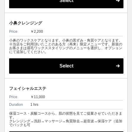
Select
小鼻クレンジング
Price
￥2,200
小鼻のワックスケアとなります。小鼻の黒ずみ・角質ケアとなります。
※当店をご利用頂いたことのある方（再来）限定メニューです。新規の
お客さまは眉毛ワックススタイリングのメニューを選択し、オプション
にて追加してください。
Select
フェイシャルエステ
Price
￥11,000
Duration
1 hrs
保湿コース・炭酸コースから、肌の状態を見てご提案させていただきま
す。
クレンジング→洗顔→マッサージ→角質除去→超音波→保湿ケア（追加
でパックも可