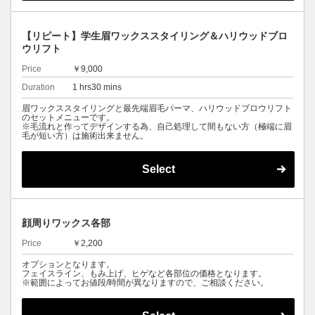
【リピート】学生眉ワックススタイリング＆ハリウッドブロ
ウリフト
Price
￥9,000
Duration
1 hrs30 mins
眉ワックススタイリングと最先端眉毛パーマ、ハリウッドブロウリフト
のセットメニューです。
※毛流れと作ってデザインする為、自己処理して間もない方（極端に眉
毛が短い方）は施術出来ません。
Select
顔周りワックス各部
Price
￥2,200
オプションとなります。
フェイスライン、もみ上げ、ヒゲなど各部位の価格となります。
※範囲によってお値段/時間が異なりますので、ご相談ください。