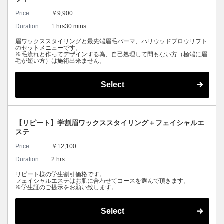
Price
￥9,900
Duration
1 hrs30 mins
眉ワックススタイリングと最先端眉毛パーマ、ハリウッドブロウリフト
のセットメニューです。
※毛流れと作ってデザインする為、自己処理して間もない方（極端に眉
毛が短い方）は施術出来ません。
Select
【リピート】学割眉ワックススタイリング＋フェイシャルエ
ステ
Price
￥12,100
Duration
2 hrs
リピート様の学生割引価格です。
フェイシャルエステはお肌に合わせてコースを選んで頂きます。
※学生証のご提示をお願い致します。
Select