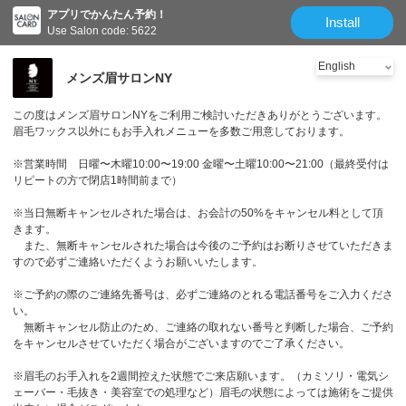
アプリでかんたん予約！
Install
Use Salon code: 5622
メンズ眉サロンNY
この度はメンズ眉サロンNYをご利用ご検討いただきありがとうございます。
眉毛ワックス以外にもお手入れメニューを多数ご用意しております。
※営業時間 日曜〜木曜10:00〜19:00 金曜〜土曜10:00〜21:00（最終受付は
リピートの方で閉店1時間前まで）
※当日無断キャンセルされた場合は、お会計の50%をキャンセル料として頂
きます。
また、無断キャンセルされた場合は今後のご予約はお断りさせていただきま
すので必ずご連絡いただくようお願いいたします。
※ご予約の際のご連絡先番号は、必ずご連絡のとれる電話番号をご入力くださ
い。
無断キャンセル防止のため、ご連絡の取れない番号と判断した場合、ご予約
をキャンセルさせていただく場合がございますのでご了承ください。
※眉毛のお手入れを2週間控えた状態でご来店願います。（カミソリ・電気シ
ェーバー・毛抜き・美容室での処理など）眉毛の状態によっては施術をご提供