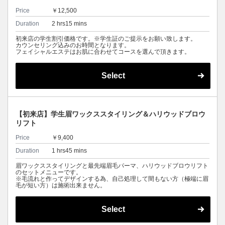
Price
￥12,500
Duration
2 hrs15 mins
初来店の学生割引価格です。※学生証のご提示をお願い致します。
カウンセリング込みのお時間となります。
フェイシャルエステはお肌に合わせてコースを選んで頂きます。
Select
【初来店】学生眉ワックススタイリング＆ハリウッドブロウ
リフト
Price
￥9,400
Duration
1 hrs45 mins
眉ワックススタイリングと最先端眉毛パーマ、ハリウッドブロウリフト
のセットメニューです。
※毛流れと作ってデザインする為、自己処理して間もない方（極端に眉
毛が短い方）は施術出来ません。
Select