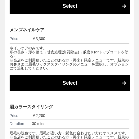
Select
メンズネイルケア
Price
￥3,300
ネイルケアのみです。
爪の長さ・形を整え→甘皮処理(角質除去)→爪磨き(orトップコートを塗
る)
※当店をご利用頂いたことのある方（再来）限定メニューです。新規の
お客さまは眉毛ワックススタイリングのメニューを選択し、オプション
にて追加してください。
Select
眉カラースタイリング
Price
￥2,200
Duration
30 mins
眉毛の脱色です。眉毛が濃い方・髪色に合わせたい方にオススメです。
※当店をご利用頂いたことのある方（再来）限定メニューです。新規の