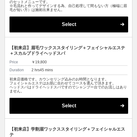
のセットメニューです。
※毛流れと作ってデザインする為、自己処理して間もない方（極端に眉
毛が短い方）は施術出来ません。
Select
【初来店】眉毛ワックススタイリング＋フェイシャルエステ
＋スカルプドライヘッドスパ
Price
￥19,800
Duration
2 hrs45 mins
初来店価格です。カウンセリング込みのお時間となります。
フェイシャルエステはお肌に合わせてコースを選んで頂きます。
ヘッドスパはドライヘッドスパですのでシャンプー台でのお流しはあり
ません。
Select
【初来店】学割眉ワックススタイリング＋フェイシャルエス
テ