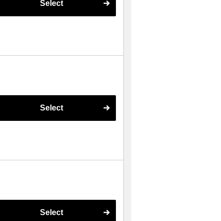
Select
Select
Select