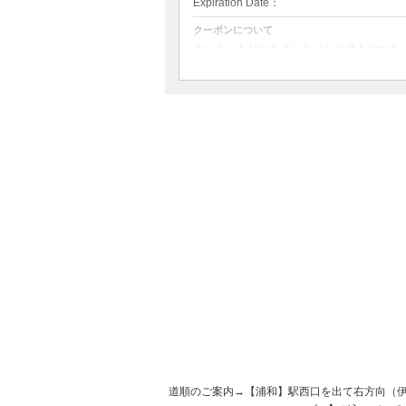
Expiration Date：
クーポンについて
カット＋トリートメント（シルクトリート
（トリートメントの種類はご相談にて。金
道順のご案内→【浦和】駅西口を出て右方向（