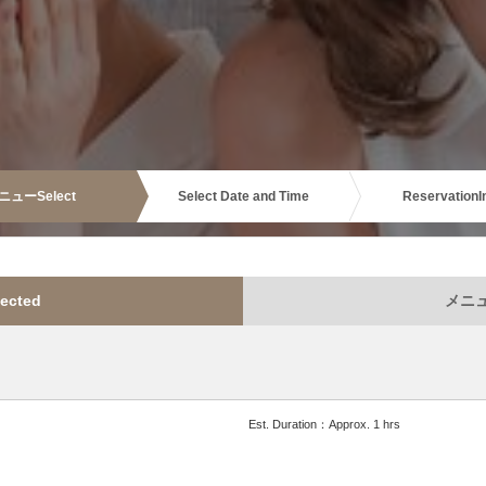
ニュー
Select
Select Date and Time
Reservation
I
ected
メニュー
Est. Duration：Approx. 1 hrs