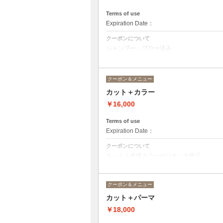
Terms of use
Expiration Date：
クーポンについて
シャンプー・ブロー込み
※清水指名の場合＋¥4,000
※櫻田・平山指名の場合＋¥1,000
クーポン＆メニュー
カット＋カラー
￥16,000
Terms of use
Expiration Date：
クーポンについて
カット＋全体カラーorリタッチ根元
（リタッチ根元の場合¥14,700）
クーポン＆メニュー
カット＋パーマ
￥18,000