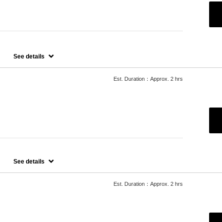
See details
Est. Duration：Approx. 2 hrs
See details
Est. Duration：Approx. 2 hrs