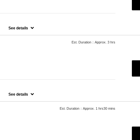
有り）
See details
Est. Duration：Approx. 3 hrs
金額の変動有り）
See details
Est. Duration：Approx. 1 hrs30 mins