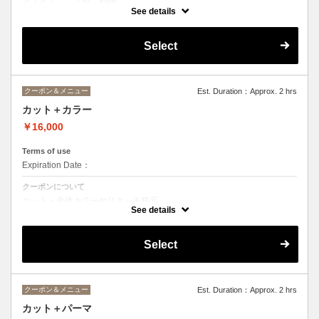
See details
※清水指名の場合＋¥4,000
※櫻田・平山指名の場合＋¥1,000
Select
クーポン＆メニュー
Est. Duration：Approx. 2 hrs
カット＋カラー
￥16,000
Terms of use
Expiration Date：
クーポンについて
カット＋全体カラーorリタッチ根元
（リタッチ根元の場合¥14,700）
See details
Select
クーポン＆メニュー
Est. Duration：Approx. 2 hrs
カット＋パーマ