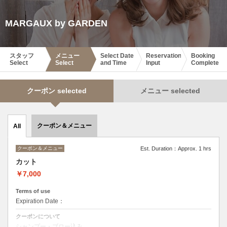
MARGAUX by GARDEN
スタッフ
メニュー
Select Date
Reservation
Booking
Select
Select
and Time
Input
Complete
クーポン selected
メニュー selected
クーポン＆メニュー
All
クーポン＆メニュー
Est. Duration：Approx. 1 hrs
カット
￥7,000
Terms of use
Expiration Date：
クーポンについて
シャンプー・ブロー込み