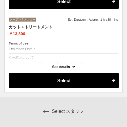
Select
クーポン＆メニュー
Est. Duration：Approx. 1 hrs30 mins
カット＋トリートメント
￥13,800
Terms of use
Expiration Date：
クーポンについて
カット＋トリートメント（シルクトリートメント）
（トリートメントの種類はご相談にて。金額の変動有り）
See details
Select
Select スタッフ