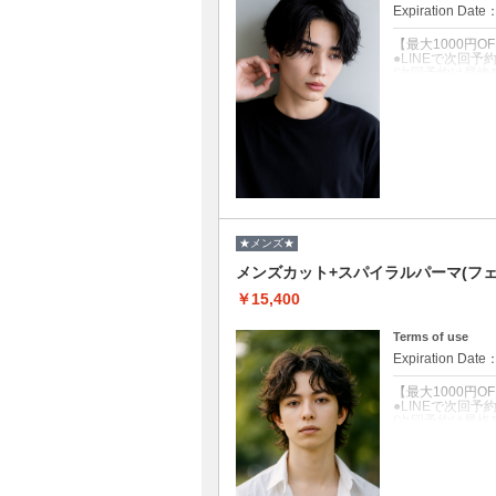
Expiration Date
【最大1000円O
●LINEで次回
(次回予約は最終
●クチコミ投稿→
クーポンについて
あまり派手にし
(ニュアンスパー
●眉毛・髭整え+1
★メンズ★
メンズカット+スパイラルパーマ(フェー
￥15,400
Terms of use
Expiration Date
【最大1000円O
●LINEで次回
(次回予約は最終
●クチコミ投稿→
クーポンについて
直毛 or 髪が