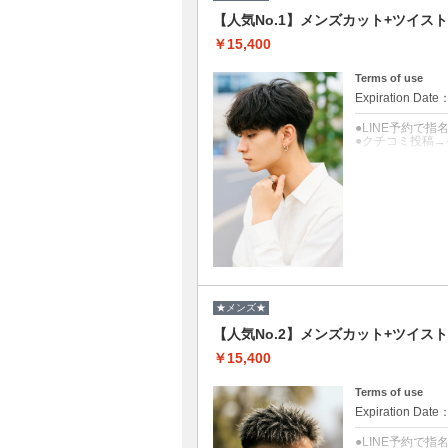
【人気No.1】メンズカット+ツイスト
￥15,400
Terms of use
Expiration Date
●LINE予約で指
●クチコミ投稿→
クーポンについて
クセ毛、猫っ毛
●眉毛・髭整え+1
★メンズ★
【人気No.2】メンズカット+ツイストパ
￥15,400
Terms of use
Expiration Date
●LINE予約で指