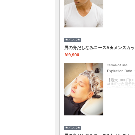
クーポンについて
【前回の来店日
当店でメンズカ
刈り上げ部分の
●シャンプー/ブ
●眉毛・髭整え+1
★メンズ★
男の身だしなみコースA★メンズカッ
￥9,900
Terms of use
Expiration Date
【最大1000円O
●LINEで次回
(次回予約は最終
●クチコミ投稿→
クーポンについて
【体調のお悩み
お悩み別アロマ全
髪・頭皮ケアは
も効果抜群の本
●マッサージ約2
★メンズ★