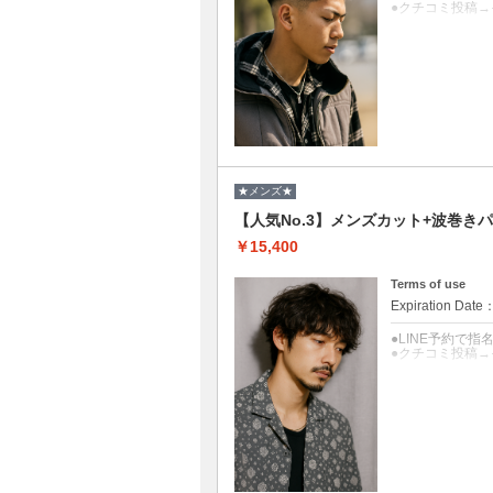
●クチコミ投稿→
クーポンについて
ノーセットの日
●眉毛・髭整え+1
★メンズ★
【人気No.3】メンズカット+波巻きパー
￥15,400
Terms of use
Expiration Date
●LINE予約で指
●クチコミ投稿→
クーポンについて
髪が硬くて広が
●眉毛・髭整え+1