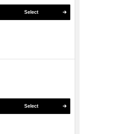
Select
Select