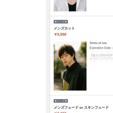
●眉毛・髭整え+1
★メンズ★
メンズカット
￥5,500
Terms of use
Expiration Date
【最大1000円O
●LINEで次回
(次回予約は最終
●クチコミ投稿→
クーポンについて
【メンズ専門店
清潔感・男の品格
ON/OFFどち
●シャンプー/ブ
●2週間以内刈り上
●眉毛・髭整え+1
★メンズ★
メンズフェード or スキンフェード