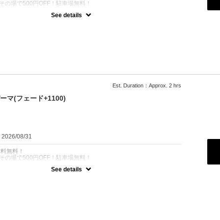
その場で500円OFF！駐車場無料！
See details
が多い、クセ毛が強めの方にオススメ！
100
Est. Duration：Approx. 2 hrs
マ(フェード+1100)
：2026/08/31
名料無料！
その場で500円OFF！駐車場無料！
See details
りやすい方にオススメ！
100