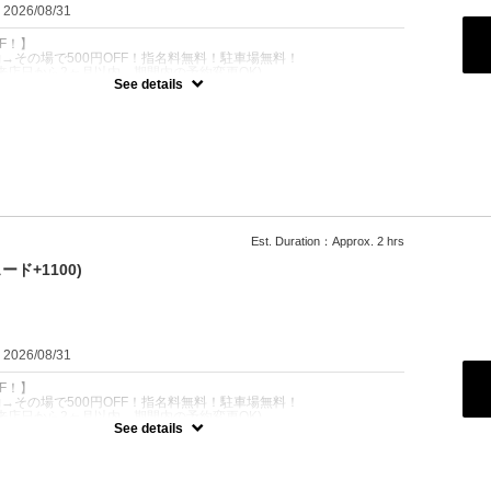
：2026/08/31
FF！】
予約→その場で500円OFF！指名料無料！駐車場無料！
来店日から2ヶ月以内。期間内の予約変更OK)
See details
その場で500円OFF！駐車場無料！
たくないビジネスマンにオススメ！
マ/シークレットパーマ/シャドウパーマ/フェザーパーマ)
100
Est. Duration：Approx. 2 hrs
ド+1100)
：2026/08/31
FF！】
予約→その場で500円OFF！指名料無料！駐車場無料！
来店日から2ヶ月以内。期間内の予約変更OK)
See details
その場で500円OFF！駐車場無料！
広がりやすい方にオススメ！