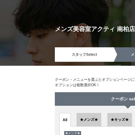
メンズ美容室アクティ 南柏店
スタッフ
Select
メ
クーポン・メニューを選ぶとオプションページに
オプションは複数選択OK！
クーポン sel
★メンズ★
★キッズ★
All
★メンズ★