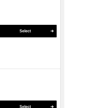
Select
Select