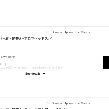
から2週間以内にご予約下さい】
ット・フェードカットされた方専用メニューです★
メンテナンスに！
ロー込
100
Est. Duration：Approx. 1 hrs30 mins
ト+眉・髭整え+アロマヘッドスパ
：2026/08/31
FF！】
予約→その場で500円OFF！指名料無料！駐車場無料！
来店日から2ヶ月以内。期間内の予約変更OK)
See details
その場で500円OFF！駐車場無料！
を改善したい方！】
7種★
もちろんの事、抜け毛予防・目元の疲れ・頭痛・むくみ・免疫力UPに
格極上ヘッドスパ！
0分
Est. Duration：Approx. 1 hrs30 mins