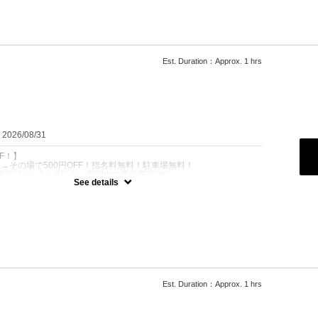
100
Est. Duration：Approx. 1 hrs
：2026/08/31
FF！】
予約→その場で500円OFF！指名料無料！駐車場無料！
来店日から2ヶ月以内。期間内の予約変更OK)
See details
その場で500円OFF！駐車場無料！
のメンズカット】
UP！
らにもセット次第で対応可能★
ロー込
げメンテ3500
100
Est. Duration：Approx. 1 hrs