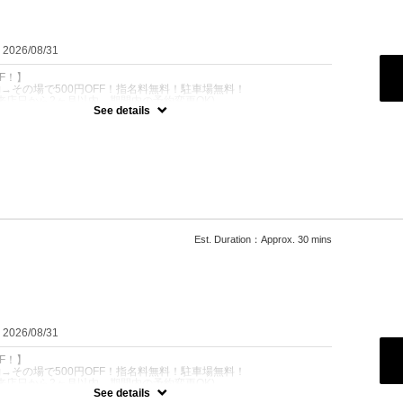
：2026/08/31
FF！】
予約→その場で500円OFF！指名料無料！駐車場無料！
来店日から2ヶ月以内。期間内の予約変更OK)
See details
その場で500円OFF！駐車場無料！
！頻繁にメンテしたい方にお勧め！】
った本格バーバースタイル！
しいグラデーションでメリハリのあるフェイスラインに★
ロー込
げメンテ3500
100
Est. Duration：Approx. 30 mins
：2026/08/31
FF！】
予約→その場で500円OFF！指名料無料！駐車場無料！
来店日から2ヶ月以内。期間内の予約変更OK)
See details
その場で500円OFF！駐車場無料！