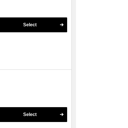
Select
Select