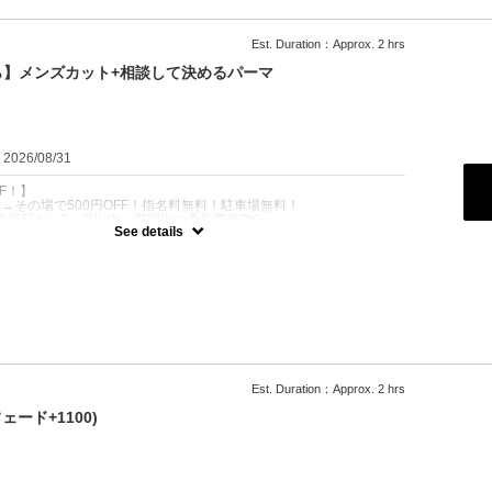
Est. Duration：Approx. 2 hrs
ら】メンズカット+相談して決めるパーマ
：2026/08/31
FF！】
予約→その場で500円OFF！指名料無料！駐車場無料！
来店日から2ヶ月以内。期間内の予約変更OK)
See details
その場で500円OFF！駐車場無料！
べばいいか分からない方はこちらからご予約下さい★
0
Est. Duration：Approx. 2 hrs
ード+1100)