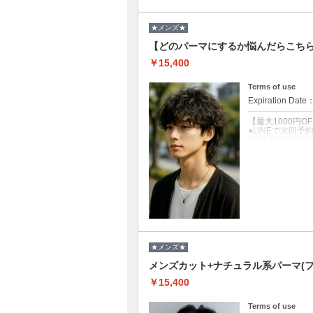
★メンズ★
【どのパーマにするか悩んだらこち
￥15,400
Terms of use
Expiration Date
【最大1000円O
●LINEで次回
(次回予約は最終
●クチコミ投稿→
クーポンについて
どのパーマを選
●フェード+1100
●眉・髭整え+110
★メンズ★
メンズカット+ナチュラル系パーマ(フェ
￥15,400
Terms of use