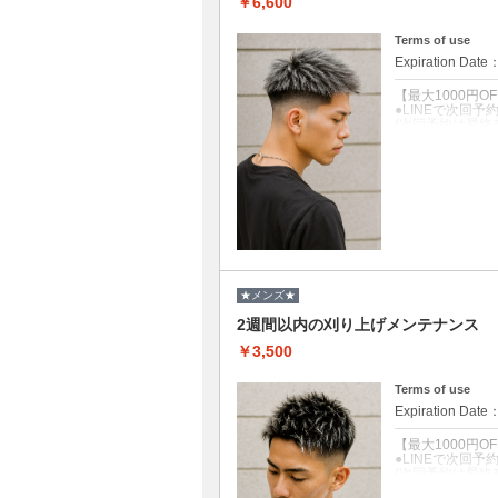
￥6,600
Terms of use
Expiration Date
【最大1000円O
●LINEで次回
(次回予約は最終
●クチコミ投稿→
クーポンについて
【男の品格UP
細部までこだわ
骨格に合った美
●シャンプー/ブ
●2週間以内刈り上
●眉毛・髭整え+1
★メンズ★
2週間以内の刈り上げメンテナンス
￥3,500
Terms of use
Expiration Date
【最大1000円O
●LINEで次回
(次回予約は最終
●クチコミ投稿→