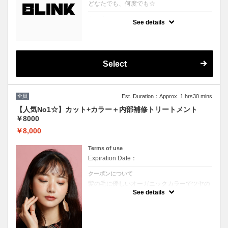
どなたでも、何度でも☆
クーポンについて
See details
どのクーポンを選べばいいか分からない、そ
んな方に♪
プロの目線でぴったりのスタイルやカラーを
提案させていただきます！
※ブリーチを悩まれている方は必ずブリーチ
ボタンをご選択ください。
Select
※縮毛矯正を悩まれている方は必ず縮毛矯正
ボタンをご選択ください。
（選択されていない場合はお時間の関係上当
日ご来店頂いても施術が出来ません）
全員
Est. Duration：Approx. 1 hrs30 mins
【人気No1☆】カット+カラー＋内部補修トリートメント
￥8000
￥8,000
Terms of use
Expiration Date：
クーポンについて
髪の毛に優しいオーガニックカラーでツヤの
ある質感★内部補修トリートメント付 ★白髪
See details
染め可能（※白髪染め＋500円）★ロング料
金無料★シャンプー・ブロー込