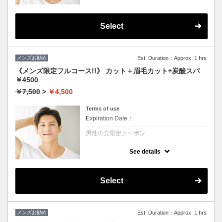
★シャンプー・ブロー・眉毛カットかプチス
パか選んで一つ付きます
眉毛のお手入れもついてるのですっきり爽や
かな印象になります！！
Select
メンズお勧め
Est. Duration：Approx. 1 hrs
《メンズ限定フルコース!!》 カット＋眉毛カット+炭酸スパ
￥4500
￥7,500
>
￥4,500
Terms of use
Expiration Date：
男性の方限定クーポン
クーポンについて
See details
★シャンプー・ブロー・眉毛カット・炭酸ス
パかすべて付きます。
頭皮の健康状態UP
眉毛のお手入れもついてるのですっきり爽や
Select
かな印象になります！！
メンズお勧め
Est. Duration：Approx. 1 hrs