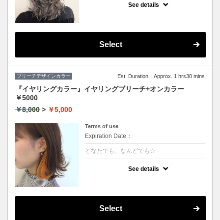
や、鮮やかな色をご希望の方はコレ♪
See details
グラデーション、インナーカラーもこちらで
す
※カット追加（+2500円）
※S/B込
※髪の状態によりご利用いただけない場合が
ございます。
Select
ブリーチデザインカラー
Est. Duration：Approx. 1 hrs30 mins
『イヤリングカラー』イヤリングブリーチ+オンカラー
￥5000
￥8,000
>
￥5,000
Terms of use
Expiration Date：
どなたでも、なんどでも☆
クーポンについて
See details
★片耳横どちらかのブリーチ+カラー
★カット追加（+2500円）
★全体カラー追加（+3000円）
★片耳追加（+1500円）
★S/B込み、スタイリング込み
Select