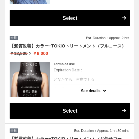
Select
全員
Est. Duration：Approx. 2 hrs
【髪質改善】カラー+TOKIOトリートメント（フルコース）
￥12,800
>
￥8,000
Terms of use
Expiration Date：
どなたでも、何度でも☆
クーポンについて
See details
特許技術インカラミによって、圧倒的な強
さ・軽さ・柔らかさ・持続力を保ちます。本
質的な「髪質ケア」で大人気！（５step）※
カット追加可能（+2500円）
Select
★男女共に利用可能
★白髪染め可能（＋500円）
★シャンプー・ブロー込
★ロング料金無料
全員
Est. Duration：Approx. 1 hrs30 mins
【髪質改善】カラー+TOKIOトリートメント（お任せコー