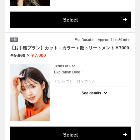
Select
全員
Est. Duration：Approx. 1 hrs30 mins
【お手軽プラン】カット＋カラー＋艶トリートメント￥7000
￥9,600
>
￥7,000
Terms of use
Expiration Date：
どなたでも、何度でも☆
クーポンについて
See details
髪の毛に優しいオーガニックカラーでツヤの
ある質感
★イタリヤ製高級トリートメント付
★男女共に利用可能
★白髪染め可能（＋500円）
★ロング料金無料
★シャンプー・ブロー込
Select