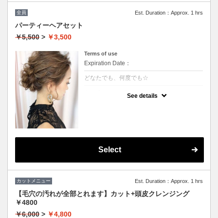
全員
Est. Duration：Approx. 1 hrs
パーティーヘアセット
￥5,500
>
￥3,500
Terms of use
Expiration Date：
どなたでも、何度でも☆
クーポンについて
See details
★ヘアセットにこだわり有り
★フルアップからアレンジ等の最旬スタイル
がいつでも叶う
★結婚式、ちょっとしたお出かけにもご利用
下さい
※ハーフアップ、巻きおろし（－1000円）
※特殊セット→猫耳、リボン、エクステなど
（＋1000円）
Select
※髪飾りのご用意はございませんので、ご自
身でお持ちください。
カットメニュー
Est. Duration：Approx. 1 hrs
【毛穴の汚れが全部とれます】カット+頭皮クレンジング
￥4800
￥6,000
>
￥4,800