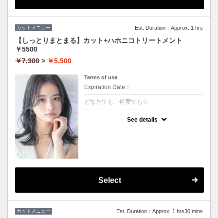
カットメニュー
Est. Duration：Approx. 1 hrs
【しっとりまとまる】カット+ハホニコトリートメント
￥5500
￥7,300
>
￥5,500
Terms of use
Expiration Date：
どなたでも、何度でも☆
クーポンについて
See details
しっとり感ハリコシ感を兼ね備え、髪の内部
から表面までを全てを改善します。持続力抜
群、艶感、手触り一級品です。
★３stepのハホニコトリートメント付き
★男女ともにご利用可能
★シャンプー・ブロー込
Select
カットメニュー
Est. Duration：Approx. 1 hrs30 mins