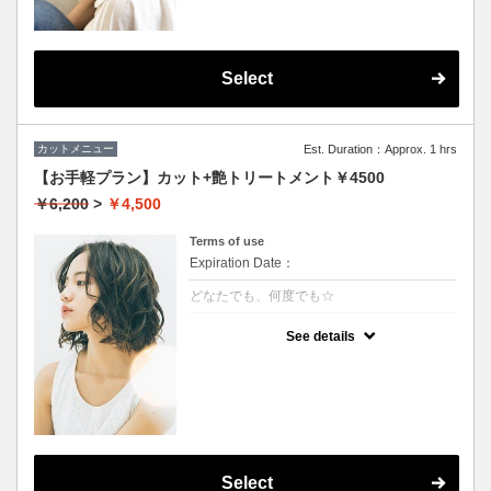
Select
カットメニュー
Est. Duration：Approx. 1 hrs
【お手軽プラン】カット+艶トリートメント￥4500
￥6,200
>
￥4,500
Terms of use
Expiration Date：
どなたでも、何度でも☆
クーポンについて
See details
★イタリヤ製の高級トリートメント付
★男女ともにご利用可能
★ロング料金無料
★シャンプー・ブロー込
Select