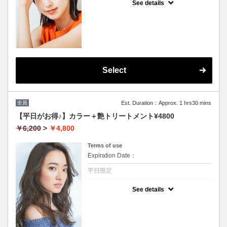
See details
★男女共に利用可能
★根本3センチまで利用可能
★白髪染め可能(＋500円）
★シャンプー・ブロー込
★ロング料金無料
★カット追加不可
Select
全員
Est. Duration：Approx. 1 hrs30 mins
【平日がお得♪】カラー＋艶トリートメント¥4800
￥6,200
>
￥4,800
Terms of use
Expiration Date：
平日限定
クーポンについて
See details
★男女共に利用可能★イタリア製高級トリー
トメント付★ロング料金無料★シャンプー・
ブロー込★カット追加不可★（白髪染め+500
円）