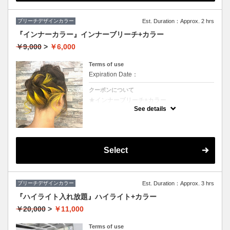
ブリーチデザインカラー
Est. Duration：Approx. 2 hrs
『インナーカラー』インナーブリーチ+カラー
￥9,000
>
￥6,000
Terms of use
Expiration Date：
クーポンについて
★インナーブリーチ+カラー
★カット追加（+2500円）
See details
★耳後ろのインナーのカラーのみです。表面
のカラーも希望の方は（+3000円）
★S/B込み、スタイリング込み
Select
ブリーチデザインカラー
Est. Duration：Approx. 3 hrs
『ハイライト入れ放題』ハイライト+カラー
￥20,000
>
￥11,000
Terms of use