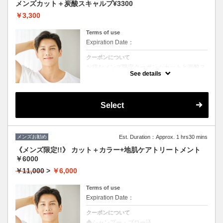
メンズカット＋炭酸スキャルプ¥3300
￥3,300
Terms of use
Expiration Date：
クーポンについて
お得なメンズ限定クーポン☆カットと炭酸ス
キャルプ付き☆
See details
Select
メンズお勧め
Est. Duration：Approx. 1 hrs30 mins
《メンズ限定!!》 カット＋カラー+地肌ケアトリートメント
￥6000
￥11,000
>
￥6,000
Terms of use
Expiration Date：
クーポンについて
◆シャンプー・ブロー込