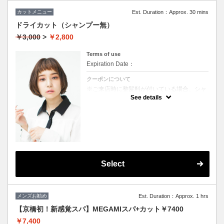
カットメニュー
Est. Duration：Approx. 30 mins
ドライカット（シャンプー無）
￥3,000
>
￥2,800
Terms of use
Expiration Date：
クーポンについて
※ご来店時に整髪料が付いている場合、シャ
ンプーを追加していただく場合がございま
See details
す。（＋1000円）
★男女ともにご利用可能
★ブロー込
Select
メンズお勧め
Est. Duration：Approx. 1 hrs
【京橋初！新感覚スパ】MEGAMIスパ+カット￥7400
￥7,400