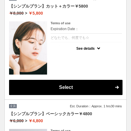
【シンプルプラン】カット＋カラー￥5800
￥8,000
>
￥5,800
Terms of use
Expiration Date：
どなたでも、何度でも☆
クーポンについて
See details
髪の毛に優しいオーガニックカラーでツヤの
ある質感☆
★白髪染め可能
★S/B込み
★ロング料金無
★男女共に利用可能
Select
全員
Est. Duration：Approx. 1 hrs30 mins
【シンプルプラン】ベーシックカラー￥4800
￥6,000
>
￥4,800
Terms of use