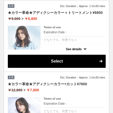
全員
Est. Duration：Approx. 1 hrs30 mins
★カラー革命★アディクシーカラー＋トリートメント¥6800
￥9,000
>
￥6,800
Terms of use
Expiration Date：
どなたでも、何度でも☆
クーポンについて
See details
話題の最新カラーで「柔らかさ」「透明感」
「ツヤ」「手触り」が格段にＵＰ！ダメージ
が1/5のため、綺麗な色味で毎回染められま
Select
す。/ロング料金無/コテ巻無料/当日予約OK
※カット追加可能（+2500円）※前髪や顔周
りだけのカットの場合（＋1000円）
全員
Est. Duration：Approx. 1 hrs30 mins
★カラー革命★アディクシーカラー+カット¥7800
￥12,800
>
￥7,800
Terms of use
Expiration Date：
どなたでも、何度でも☆