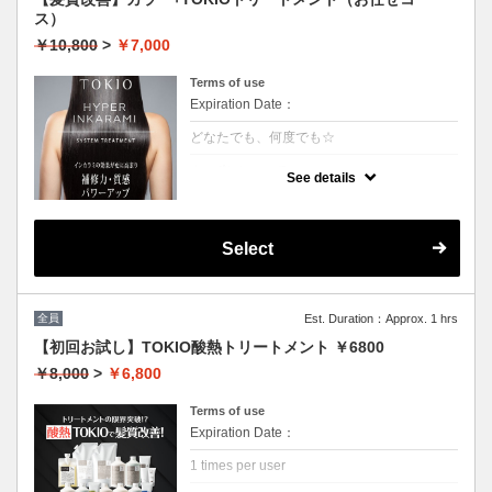
ス）
￥10,800
>
￥7,000
Terms of use
Expiration Date：
どなたでも、何度でも☆
クーポンについて
See details
特許技術インカラミによって、圧倒的な強
さ・軽さ・柔らかさ・持続力を保ちます。ダ
メージ具合を見て、トリートメントを調合し
ます。
Select
本質的な「髪質ケア」で大人気！
（3~4step）※カット追加可能（+2500円）
★男女共に利用可能
★白髪染め可能（＋500円）
★シャンプー・ブロー込
全員
Est. Duration：Approx. 1 hrs
★ロング料金無料
【初回お試し】TOKIO酸熱トリートメント ￥6800
￥8,000
>
￥6,800
Terms of use
Expiration Date：
1 times per user