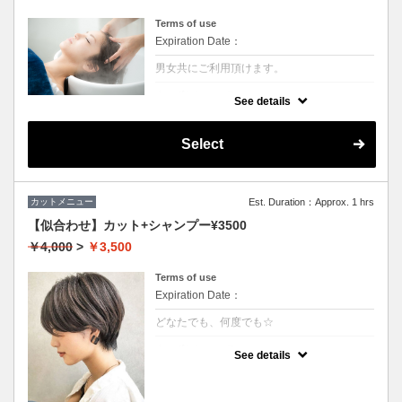
Terms of use
Expiration Date：
男女共にご利用頂けます。
クーポンについて
See details
シャンプー前に専用のクレンジング液を使い
頭皮の皮脂やシリコン汚れを除去させていた
だきます。汗や皮脂などによる地肌の臭いが
Select
しにくくなるので大変おススメです。
カットメニュー
Est. Duration：Approx. 1 hrs
【似合わせ】カット+シャンプー¥3500
￥4,000
>
￥3,500
Terms of use
Expiration Date：
どなたでも、何度でも☆
クーポンについて
See details
★男女ともにご利用可能
★シャンプー・ブロー込