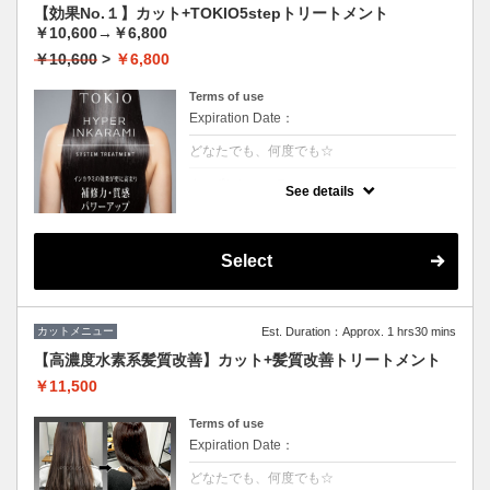
【効果No.１】カット+TOKIO5stepトリートメント
￥10,600→￥6,800
￥10,600
>
￥6,800
Terms of use
Expiration Date：
どなたでも、何度でも☆
クーポンについて
See details
【5step】特許技術インカラミによって、圧
倒的な強さ・軽さ・柔らかさ・持続力◎本質
的な「髪質ケア」で大人気！★男女共に利用
可能★S/B込★ロング料金無料
Select
カットメニュー
Est. Duration：Approx. 1 hrs30 mins
【高濃度水素系髪質改善】カット+髪質改善トリートメント
￥11,500
Terms of use
Expiration Date：
どなたでも、何度でも☆