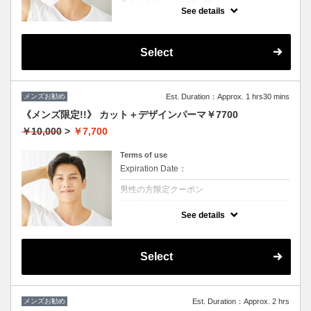
★ブリーチを除くカラー付き
See details
★地肌ケアで地肌が引き締まると髪の根元が
立ち上がり最高
Select
メンズお勧め
Est. Duration：Approx. 1 hrs30 mins
《メンズ限定!!》 カット＋デザインパーマ￥7700
￥10,000
>
￥7,700
Terms of use
Expiration Date：
男性の方限定クーポン
クーポンについて
See details
◆シャンプー・ブロー込
★ボリュームがほしい、スタイリングも楽に
したい方におススメ♪
※ツイスト、スパイラルの場合は別途＋3000
Select
円
メンズお勧め
Est. Duration：Approx. 2 hrs