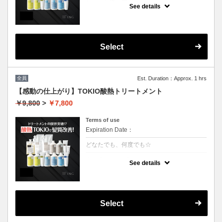
おひとり様１回まで
See details
クーポンについて
業界最新TOKIO酸熱インカラミ使用で嫌なボ
リュームダウン！アイロンでのストレート仕
上げになります。（シャンプーブロー料金込
Select
み）
全員
Est. Duration：Approx. 1 hrs
【感動の仕上がり】TOKIO酸熱トリートメント
￥9,800
>
￥7,800
Terms of use
Expiration Date：
どなたでも、何度でも☆
クーポンについて
See details
業界最新TOKIO酸熱インカラミ使用で嫌なボ
リュームダウン！アイロンでのストレート仕
上げになります。（シャンプーブロー料金込
み）
Select