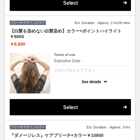
Select
ブリーチデザインカラー
Est. Duration：Approx. 2 hrs30 mins
【白髪を染めない白髪染め】カラー+ポイントハイライト
￥8800
￥8,800
Terms of use
Expiration Date：
どなたでもなんどでも☆
クーポンについて
See details
白髪をぼかしてキレイに明るくしていくこと
ができます♪極細のハイライトを入れること
で伸びても白髪が気になりにくくなります！
ハイライトと全体カラーの料金込みでお得♪
(カット追加＋2500円）
Select
ブリーチデザインカラー
Est. Duration：Approx. 3 hrs
『ダメージレス』ケアブリーチ+カラー￥10800