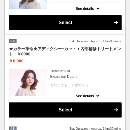
クーポンについて
See details
話題の最新カラーで「柔らかさ」「透明感」
「ツヤ」「手触り」が格段にＵＰ！ダメージ
が1/5のため、綺麗な色味で毎回染められま
Select
す。
★男女ともにご利用可能
★ロング料金無
★シャンプー・ブロー込
全員
Est. Duration：Approx. 1 hrs30 mins
★カラー革命★アディクシー+カット＋内部補修トリートメン
ト ￥8900
￥8,900
Terms of use
Expiration Date：
どなたでも、何度でも☆
クーポンについて
See details
★新クーポン★話題の最新カラーで「柔らか
さ」「透明感」「ツヤ」「手触り」が格段に
UP！ダメージが1/5のため、綺麗な色味を毎
Select
回染められます。 パサつきを抑えまとまりの
良い艶髪へ導きます
全員
Est. Duration：Approx. 1 hrs30 mins