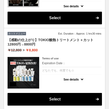
クーポンについて
See details
3回の継続で半年持続するSNSで話題の最新
トリートメント！髪質を綺麗にするだけでは
なく、生えてくる毛にもアプローチ致しま
Select
す。
カットメニュー
Est. Duration：Approx. 1 hrs30 mins
【感動の仕上がり】TOKIO酸熱トリートメント＋カット
12800円→8800円
￥12,800
>
￥8,800
Terms of use
Expiration Date：
どなたでも、何度でも☆
クーポンについて
See details
業界最新TOKIO酸熱インカラミ使用で嫌なボ
リュームダウン！
硬い毛質や多毛の方にお勧めです。癖や広が
りを治すことができます。
アイロンでのストレート仕上げになります。
Select