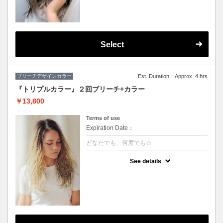
★カット追加（+2500円）
★顔周りのデザインカラーのみです。全体の
カラーも希望の方は（+3000円）
★S/B込み、スタイリング込み
Select
ブリーチデザインカラー
Est. Duration：Approx. 4 hrs
『トリプルカラー』２回ブリーチ+カラー
￥13,800
Terms of use
Expiration Date：
どなたでも、何度でも☆
クーポンについて
See details
ハーフモデルや外国人の様な透明感のある色
や、鮮やかな色をご希望の方に♪グラデーシ
ョンなどもこちら！※S/B込 ※髪の状態によ
りご利用できない場合が有ります。（カット
追加＋2500円）