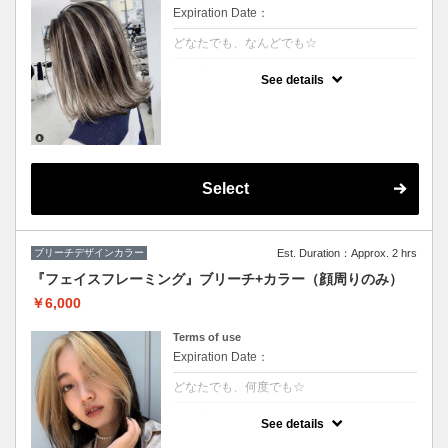
Expiration Date：
どなたでも、なんどでも☆
クーポンについて
See details
★ハイライト入れ放題+カラー
★S/B込み、スタイリング込み
★カット追加（+2500円）
★アディクシーカラー変更（+2000円）
Select
ブリーチデザインカラー
Est. Duration：Approx. 2 hrs
『フェイスフレーミング』ブリーチ+カラー（顔周りのみ）
￥6,000
Terms of use
Expiration Date：
どなたでも、何度でも☆
クーポンについて
See details
★顔周りブリーチ+部分カラー