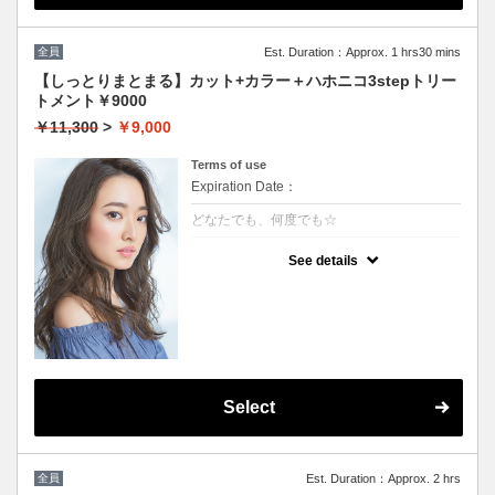
全員
Est. Duration：Approx. 1 hrs30 mins
【しっとりまとまる】カット+カラー＋ハホニコ3stepトリー
トメント￥9000
￥11,300
>
￥9,000
Terms of use
Expiration Date：
どなたでも、何度でも☆
クーポンについて
See details
髪の毛に優しいオーガニックカラーでツヤの
ある質感★内部補修ハホニコ3stepトリート
メント付 ★白髪染め可能（※白髪染め＋500
円）★ロング料金無料★シャンプー・ブロー
込
Select
全員
Est. Duration：Approx. 2 hrs