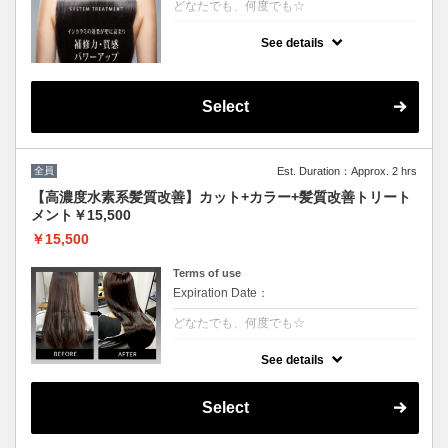
どなたでも、何度でも☆
クーポンについて
See details
[6step]特許技術インカラミによって、圧倒的
な強さ,軽さ,柔らかさ持続力を保ちます。残
留シリコンを除去し、トリートメント効果を
最大限引き出し、あなたの髪の毛を極限まで
Select
綺麗に致します。
全員
Est. Duration：Approx. 2 hrs
【高濃度水素系髪質改善】カット+カラー+髪質改善トリート
メント￥15,500
￥15,500
Terms of use
Expiration Date：
どなたでも、何度でも☆
クーポンについて
See details
3回目以降は半年持続する次世代水素系トリ
ートメント！高濃度水素で抗酸化を促し水分
量を底上げします◎カラーとの相性が抜群
Select
で、今まで見た事が無いような艶が出ます。
◎白髪染+500円