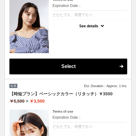
Expiration Date：
どなたでも、何度でも☆
クーポンについて
See details
★男女共に利用可能
★白髪染め可能(+500円）
★シャンプー・ブロー込
★ロング料金無料
Select
全員
Est. Duration：Approx. 1 hrs
【時短プラン】ベーシックカラー（リタッチ）￥3500
￥5,500
>
￥3,500
Terms of use
Expiration Date：
どなたでも、何度でも☆
クーポンについて