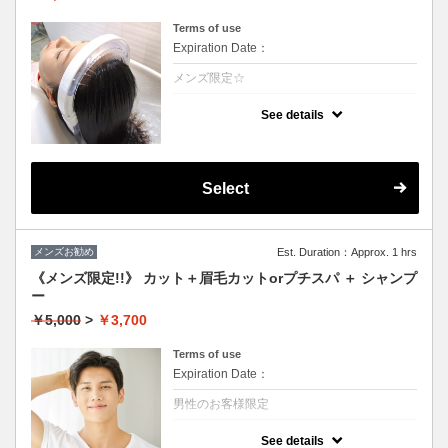
Terms of use
Expiration Date：
メンズ限定☆
クーポンについて
See details
温かい高濃度炭酸泉が髪を絶えず包み込み言
葉に表せない心地よさが得られます。至福の
時間をお楽しみ下さい。1日過ごすと気にな
る頭皮の匂いなどもなくなります☆（髪の毛
に付着しているカルシュウムを除去すること
Select
により根本の立ち上がりが凄いです）
メンズお勧め
Est. Duration：Approx. 1 hrs
《メンズ限定!!》 カット＋眉毛カットorプチスパ ＋ シャンプ
ー
￥5,000
>
￥3,700
Terms of use
Expiration Date：
男性のお客様限定
クーポンについて
See details