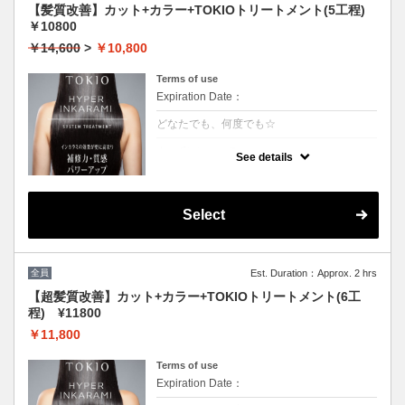
【髪質改善】カット+カラー+TOKIOトリートメント(5工程)
￥10800
￥14,600
>
￥10,800
Terms of use
Expiration Date：
どなたでも、何度でも☆
クーポンについて
See details
[リピート率95％]特許技術インカラミによっ
て、圧倒的な強さ,軽さ,柔らかさ,持続力を保
ちます。本質的な「髪質ケア」で大人気！超
音波や高濃度スチームを使用して髪の毛の奥
Select
深くに浸透して定着
全員
Est. Duration：Approx. 2 hrs
【超髪質改善】カット+カラー+TOKIOトリートメント(6工
程) ¥11800
￥11,800
Terms of use
Expiration Date：