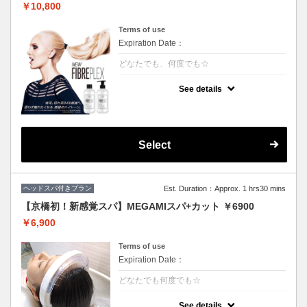
￥10,800
Terms of use
Expiration Date：
どなたでも、何度でも☆
クーポンについて
See details
枝毛、切れ毛98%削減*。強さ、芯時代。フ
ァイバープレックスブリーチ
カット追加2500円
Select
ヘッドスパ付きプラン
Est. Duration：Approx. 1 hrs30 mins
【京橋初！新感覚スパ】MEGAMIスパ+カット ￥6900
￥6,900
Terms of use
Expiration Date：
どなたでも何度でも☆
クーポンについて
See details