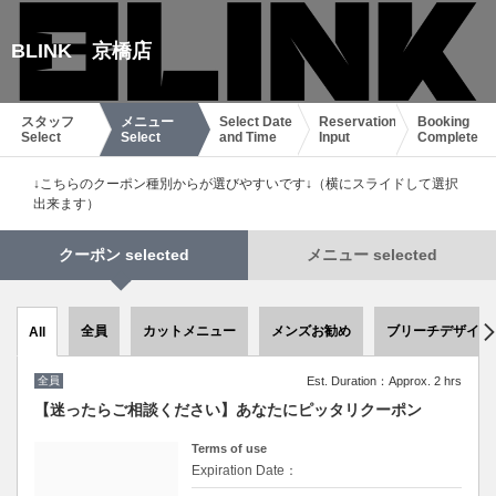
BLINK 京橋店
スタッフ
メニュー
Select Date
Reservation
Booking
Select
Select
and Time
Input
Complete
↓こちらのクーポン種別からが選びやすいです↓（横にスライドして選択
出来ます）
クーポン selected
メニュー selected
全員
カットメニュー
メンズお勧め
ブリーチデザイン
All
全員
Est. Duration：Approx. 2 hrs
【迷ったらご相談ください】あなたにピッタリクーポン
Terms of use
Expiration Date：