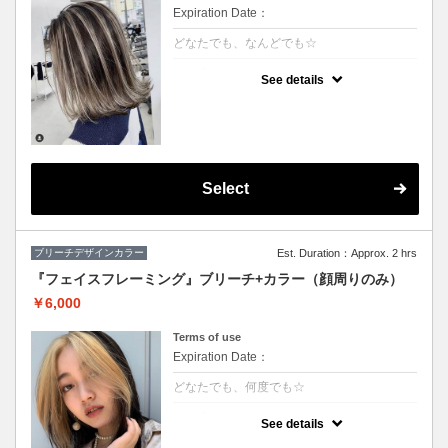
Expiration Date：
どなたでも、なんどでも☆
クーポンについて
See details
★ハイライト入れ放題+カラー
★S/B込み、スタイリング込み
★カット追加（+2500円）
★アディクシーカラー変更（+2000円）
Select
ブリーチデザインカラー
Est. Duration：Approx. 2 hrs
『フェイスフレーミング』ブリーチ+カラー（顔周りのみ）
￥6,000
Terms of use
Expiration Date：
どなたでも、何度でも☆
クーポンについて
See details
★顔周りブリーチ+部分カラー