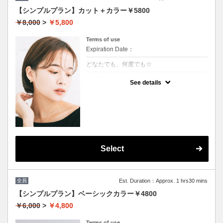
【シンプルプラン】カット＋カラー￥5800
￥8,000
>
￥5,800
Terms of use
Expiration Date：
どなたでも、何度でも☆
クーポンについて
See details
髪の毛に優しいオーガニックカラーでツヤの
ある質感☆
★白髪染め可能
★S/B込み
★ロング料金無
★男女共に利用可能
Select
全員
Est. Duration：Approx. 1 hrs30 mins
【シンプルプラン】ベーシックカラー￥4800
￥6,000
>
￥4,800
Terms of use