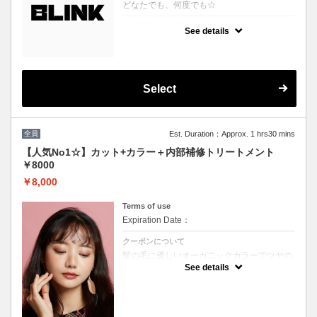
どなたでも、何度でも☆
クーポンについて
See details
どのクーポンを選べばいいか分からない、そ
んな方に♪
プロの目線でぴったりのスタイルやカラーを
提案させていただきます！
※ブリーチを悩まれている方は必ずブリーチ
ボタンをご選択ください。
Select
※縮毛矯正を悩まれている方は必ず縮毛矯正
ボタンをご選択ください。
（選択されていない場合はお時間の関係上当
日ご来店頂いても施術が出来ません）
全員
Est. Duration：Approx. 1 hrs30 mins
【人気No1☆】カット+カラー＋内部補修トリートメント
￥8000
￥8,000
Terms of use
Expiration Date：
クーポンについて
髪の毛に優しいオーガニックカラーでツヤの
ある質感★内部補修トリートメント付 ★白髪
See details
染め可能（※白髪染め＋500円）★ロング料
金無料★シャンプー・ブロー込