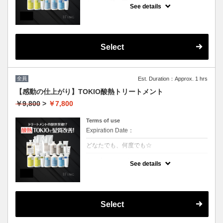
おひとり様１回まで
See details
クーポンについて
業界最新TOKIO酸熱インカラミ使用で嫌なボ
リュームダウン！アイロンでのストレート仕
上げになります。（シャンプーブロー料金込
Select
み）
全員
Est. Duration：Approx. 1 hrs
【感動の仕上がり】TOKIO酸熱トリートメント
￥9,800
>
￥7,800
Terms of use
Expiration Date：
どなたでも、何度でも☆
クーポンについて
See details
業界最新TOKIO酸熱インカラミ使用で嫌なボ
リュームダウン！アイロンでのストレート仕
上げになります。（シャンプーブロー料金込
み）
Select