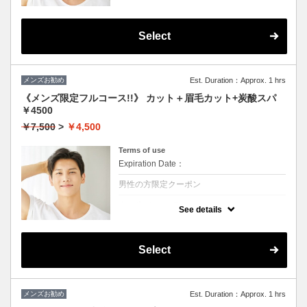
★シャンプー・ブロー・眉毛カットかプチス
パか選んで一つ付きます
眉毛のお手入れもついてるのですっきり爽や
かな印象になります！！
Select
メンズお勧め
Est. Duration：Approx. 1 hrs
《メンズ限定フルコース!!》 カット＋眉毛カット+炭酸スパ
￥4500
￥7,500
>
￥4,500
Terms of use
Expiration Date：
男性の方限定クーポン
クーポンについて
See details
★シャンプー・ブロー・眉毛カット・炭酸ス
パかすべて付きます。
頭皮の健康状態UP
眉毛のお手入れもついてるのですっきり爽や
Select
かな印象になります！！
メンズお勧め
Est. Duration：Approx. 1 hrs