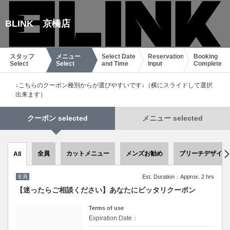
BLINK 京橋店
スタッフ
メニュー
Select Date
Reservation
Booking
Select
Select
and Time
Input
Complete
↓こちらのクーポン種別からが選びやすいです↓（横にスライドして選択
出来ます）
クーポン selected
メニュー selected
全員
カットメニュー
メンズお勧め
ブリーチデザイン
All
全員
Est. Duration：Approx. 2 hrs
【迷ったらご相談ください】あなたにピッタリクーポン
Terms of use
Expiration Date：