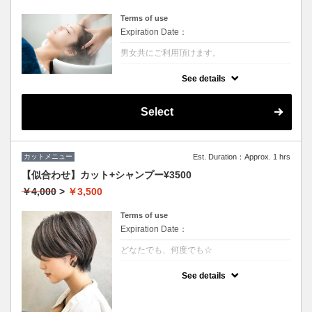
Terms of use
Expiration Date：
男女共にご利用頂けます。
クーポンについて
See details
シャンプー前に専用のクレンジング液を使い
頭皮の皮脂やシリコン汚れを除去させていた
だきます。汗や皮脂などによる地肌の臭いが
Select
しにくくなるので大変おススメです。
カットメニュー
Est. Duration：Approx. 1 hrs
【似合わせ】カット+シャンプー¥3500
￥4,000
>
￥3,500
Terms of use
Expiration Date：
どなたでも、何度でも☆
クーポンについて
See details
★男女ともにご利用可能
★シャンプー・ブロー込