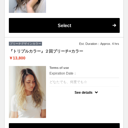
★カット追加（+2500円）
★顔周りのデザインカラーのみです。全体の
カラーも希望の方は（+3000円）
★S/B込み、スタイリング込み
Select
ブリーチデザインカラー
Est. Duration：Approx. 4 hrs
『トリプルカラー』２回ブリーチ+カラー
￥13,800
Terms of use
Expiration Date：
どなたでも、何度でも☆
クーポンについて
See details
ハーフモデルや外国人の様な透明感のある色
や、鮮やかな色をご希望の方に♪グラデーシ
ョンなどもこちら！※S/B込 ※髪の状態によ
りご利用できない場合が有ります。（カット
追加＋2500円）