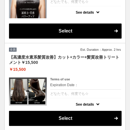
どなたでも、何度でも☆
クーポンについて
See details
[6step]特許技術インカラミによって、圧倒的
な強さ,軽さ,柔らかさ持続力を保ちます。残
留シリコンを除去し、トリートメント効果を
最大限引き出し、あなたの髪の毛を極限まで
Select
綺麗に致します。
全員
Est. Duration：Approx. 2 hrs
【高濃度水素系髪質改善】カット+カラー+髪質改善トリート
メント￥15,500
￥15,500
Terms of use
Expiration Date：
どなたでも、何度でも☆
クーポンについて
See details
3回目以降は半年持続する次世代水素系トリ
ートメント！高濃度水素で抗酸化を促し水分
量を底上げします◎カラーとの相性が抜群
Select
で、今まで見た事が無いような艶が出ます。
◎白髪染+500円