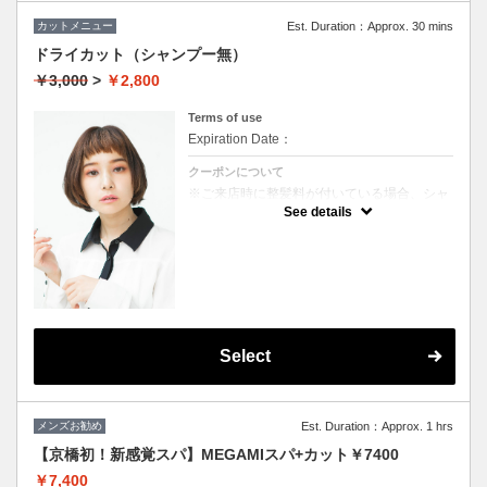
カットメニュー
Est. Duration：Approx. 30 mins
ドライカット（シャンプー無）
￥3,000
>
￥2,800
Terms of use
Expiration Date：
クーポンについて
※ご来店時に整髪料が付いている場合、シャ
ンプーを追加していただく場合がございま
See details
す。（＋1000円）
★男女ともにご利用可能
★ブロー込
Select
メンズお勧め
Est. Duration：Approx. 1 hrs
【京橋初！新感覚スパ】MEGAMIスパ+カット￥7400
￥7,400