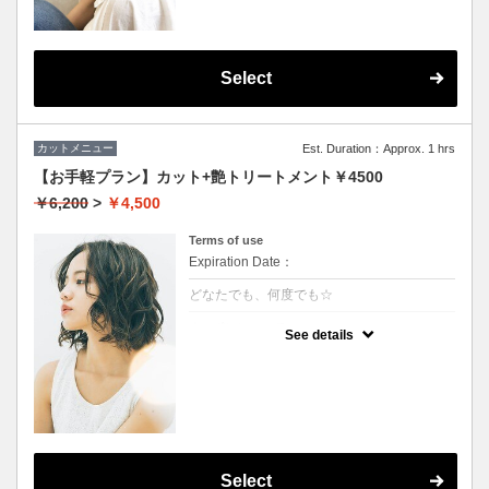
Select
カットメニュー
Est. Duration：Approx. 1 hrs
【お手軽プラン】カット+艶トリートメント￥4500
￥6,200
>
￥4,500
Terms of use
Expiration Date：
どなたでも、何度でも☆
クーポンについて
See details
★イタリヤ製の高級トリートメント付
★男女ともにご利用可能
★ロング料金無料
★シャンプー・ブロー込
Select