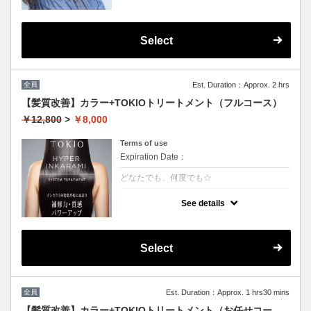
Select
全員
Est. Duration：Approx. 2 hrs
【髪質改善】カラー+TOKIOトリートメント（フルコース）
￥12,800
>
￥8,000
Terms of use
Expiration Date：
どなたでも、何度でも☆
クーポンについて
See details
特許技術インカラミによって、圧倒的な強
さ・軽さ・柔らかさ・持続力を保ちます。本
質的な「髪質ケア」で大人気！（５step）※
カット追加可能（+2500円）
Select
★男女共に利用可能
★白髪染め可能（＋500円）
★シャンプー・ブロー込
★ロング料金無料
全員
Est. Duration：Approx. 1 hrs30 mins
【髪質改善】カラー+TOKIOトリートメント（お任せコー