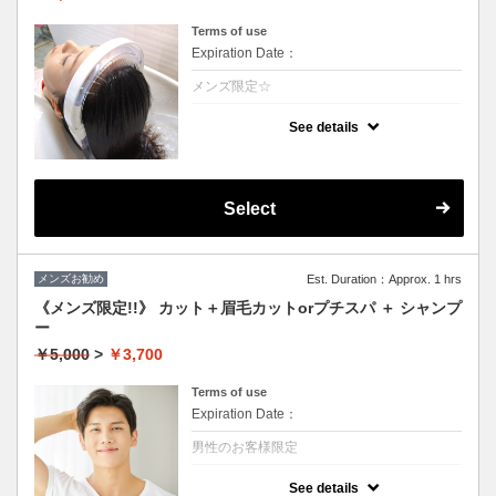
Terms of use
Expiration Date：
メンズ限定☆
クーポンについて
See details
温かい高濃度炭酸泉が髪を絶えず包み込み言
葉に表せない心地よさが得られます。至福の
時間をお楽しみ下さい。1日過ごすと気にな
る頭皮の匂いなどもなくなります☆（髪の毛
に付着しているカルシュウムを除去すること
Select
により根本の立ち上がりが凄いです）
メンズお勧め
Est. Duration：Approx. 1 hrs
《メンズ限定!!》 カット＋眉毛カットorプチスパ ＋ シャンプ
ー
￥5,000
>
￥3,700
Terms of use
Expiration Date：
男性のお客様限定
クーポンについて
See details