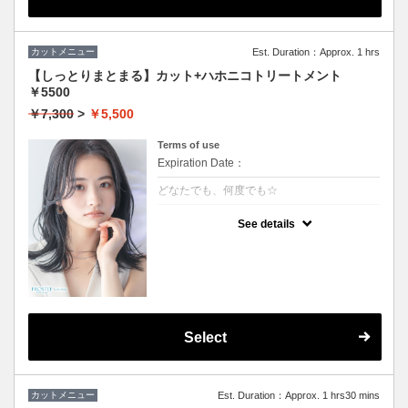
カットメニュー
Est. Duration：Approx. 1 hrs
【しっとりまとまる】カット+ハホニコトリートメント
￥5500
￥7,300
>
￥5,500
Terms of use
Expiration Date：
どなたでも、何度でも☆
クーポンについて
See details
しっとり感ハリコシ感を兼ね備え、髪の内部
から表面までを全てを改善します。持続力抜
群、艶感、手触り一級品です。
★３stepのハホニコトリートメント付き
★男女ともにご利用可能
★シャンプー・ブロー込
Select
カットメニュー
Est. Duration：Approx. 1 hrs30 mins