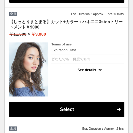
全員
Est. Duration：Approx. 1 hrs30 mins
【しっとりまとまる】カット+カラー＋ハホニコ3stepトリー
トメント￥9000
￥11,300
>
￥9,000
Terms of use
Expiration Date：
どなたでも、何度でも☆
クーポンについて
See details
髪の毛に優しいオーガニックカラーでツヤの
ある質感★内部補修ハホニコ3stepトリート
メント付 ★白髪染め可能（※白髪染め＋500
円）★ロング料金無料★シャンプー・ブロー
込
Select
全員
Est. Duration：Approx. 2 hrs