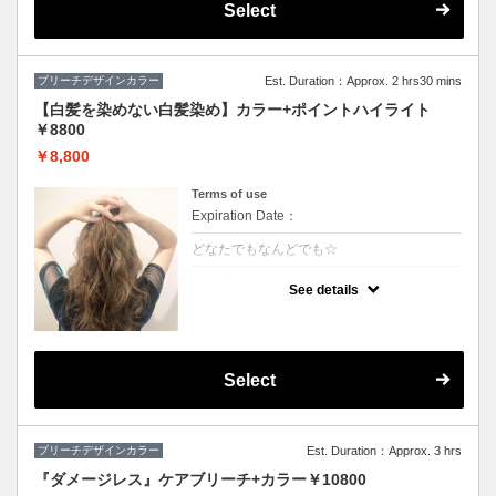
Select
ブリーチデザインカラー
Est. Duration：Approx. 2 hrs30 mins
【白髪を染めない白髪染め】カラー+ポイントハイライト
￥8800
￥8,800
Terms of use
Expiration Date：
どなたでもなんどでも☆
クーポンについて
See details
白髪をぼかしてキレイに明るくしていくこと
ができます♪極細のハイライトを入れること
で伸びても白髪が気になりにくくなります！
ハイライトと全体カラーの料金込みでお得♪
(カット追加＋2500円）
Select
ブリーチデザインカラー
Est. Duration：Approx. 3 hrs
『ダメージレス』ケアブリーチ+カラー￥10800