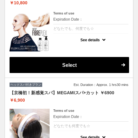
￥10,800
Terms of use
Expiration Date：
どなたでも、何度でも☆
クーポンについて
See details
枝毛、切れ毛98%削減*。強さ、芯時代。フ
ァイバープレックスブリーチ
カット追加2500円
Select
ヘッドスパ付きプラン
Est. Duration：Approx. 1 hrs30 mins
【京橋初！新感覚スパ】MEGAMIスパ+カット ￥6900
￥6,900
Terms of use
Expiration Date：
どなたでも何度でも☆
クーポンについて
See details