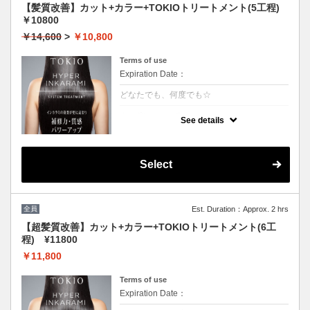
【髪質改善】カット+カラー+TOKIOトリートメント(5工程)
￥10800
￥14,600
>
￥10,800
Terms of use
Expiration Date：
どなたでも、何度でも☆
クーポンについて
See details
[リピート率95％]特許技術インカラミによっ
て、圧倒的な強さ,軽さ,柔らかさ,持続力を保
ちます。本質的な「髪質ケア」で大人気！超
音波や高濃度スチームを使用して髪の毛の奥
Select
深くに浸透して定着
全員
Est. Duration：Approx. 2 hrs
【超髪質改善】カット+カラー+TOKIOトリートメント(6工
程) ¥11800
￥11,800
Terms of use
Expiration Date：