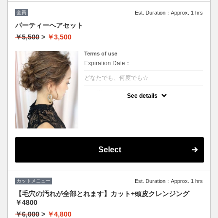
全員
Est. Duration：Approx. 1 hrs
パーティーヘアセット
￥5,500
>
￥3,500
Terms of use
Expiration Date：
どなたでも、何度でも☆
クーポンについて
See details
★ヘアセットにこだわり有り
★フルアップからアレンジ等の最旬スタイル
がいつでも叶う
★結婚式、ちょっとしたお出かけにもご利用
下さい
※ハーフアップ、巻きおろし（－1000円）
※特殊セット→猫耳、リボン、エクステなど
（＋1000円）
Select
※髪飾りのご用意はございませんので、ご自
身でお持ちください。
カットメニュー
Est. Duration：Approx. 1 hrs
【毛穴の汚れが全部とれます】カット+頭皮クレンジング
￥4800
￥6,000
>
￥4,800