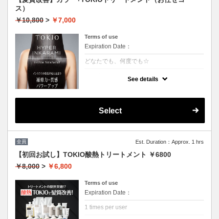
ス）
￥10,800
>
￥7,000
Terms of use
Expiration Date：
どなたでも、何度でも☆
クーポンについて
See details
特許技術インカラミによって、圧倒的な強
さ・軽さ・柔らかさ・持続力を保ちます。ダ
メージ具合を見て、トリートメントを調合し
ます。
Select
本質的な「髪質ケア」で大人気！
（3~4step）※カット追加可能（+2500円）
★男女共に利用可能
★白髪染め可能（＋500円）
★シャンプー・ブロー込
全員
Est. Duration：Approx. 1 hrs
★ロング料金無料
【初回お試し】TOKIO酸熱トリートメント ￥6800
￥8,000
>
￥6,800
Terms of use
Expiration Date：
1 times per user