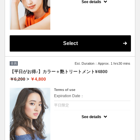
See details
★男女共に利用可能
★根本3センチまで利用可能
★白髪染め可能(＋500円）
★シャンプー・ブロー込
★ロング料金無料
★カット追加不可
Select
全員
Est. Duration：Approx. 1 hrs30 mins
【平日がお得♪】カラー＋艶トリートメント¥4800
￥6,200
>
￥4,800
Terms of use
Expiration Date：
平日限定
クーポンについて
See details
★男女共に利用可能★イタリア製高級トリー
トメント付★ロング料金無料★シャンプー・
ブロー込★カット追加不可★（白髪染め+500
円）