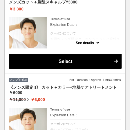
メンズカット＋炭酸スキャルプ¥3300
￥3,300
Terms of use
Expiration Date：
クーポンについて
お得なメンズ限定クーポン☆カットと炭酸ス
キャルプ付き☆
See details
Select
メンズお勧め
Est. Duration：Approx. 1 hrs30 mins
《メンズ限定!!》 カット＋カラー+地肌ケアトリートメント
￥6000
￥11,000
>
￥6,000
Terms of use
Expiration Date：
クーポンについて
◆シャンプー・ブロー込