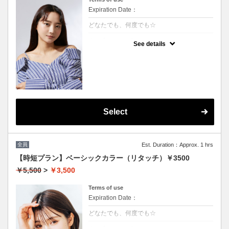
Expiration Date：
どなたでも、何度でも☆
クーポンについて
See details
★男女共に利用可能
★白髪染め可能(+500円）
★シャンプー・ブロー込
★ロング料金無料
Select
全員
Est. Duration：Approx. 1 hrs
【時短プラン】ベーシックカラー（リタッチ）￥3500
￥5,500
>
￥3,500
Terms of use
Expiration Date：
どなたでも、何度でも☆
クーポンについて