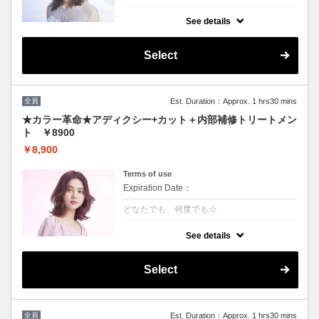
クーポンについて
See details
話題の最新カラーで「柔らかさ」「透明感」
「ツヤ」「手触り」が格段にＵＰ！ダメージ
が1/5のため、綺麗な色味で毎回染められま
Select
す。
★男女ともにご利用可能
★ロング料金無
★シャンプー・ブロー込
全員
Est. Duration：Approx. 1 hrs30 mins
★カラー革命★アディクシー+カット＋内部補修トリートメン
ト ￥8900
￥8,900
Terms of use
Expiration Date：
どなたでも、何度でも☆
クーポンについて
See details
★新クーポン★話題の最新カラーで「柔らか
さ」「透明感」「ツヤ」「手触り」が格段に
UP！ダメージが1/5のため、綺麗な色味を毎
Select
回染められます。 パサつきを抑えまとまりの
良い艶髪へ導きます
全員
Est. Duration：Approx. 1 hrs30 mins