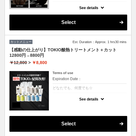
クーポンについて
See details
3回の継続で半年持続するSNSで話題の最新
トリートメント！髪質を綺麗にするだけでは
なく、生えてくる毛にもアプローチ致しま
Select
す。
カットメニュー
Est. Duration：Approx. 1 hrs30 mins
【感動の仕上がり】TOKIO酸熱トリートメント＋カット
12800円→8800円
￥12,800
>
￥8,800
Terms of use
Expiration Date：
どなたでも、何度でも☆
クーポンについて
See details
業界最新TOKIO酸熱インカラミ使用で嫌なボ
リュームダウン！
硬い毛質や多毛の方にお勧めです。癖や広が
りを治すことができます。
アイロンでのストレート仕上げになります。
Select