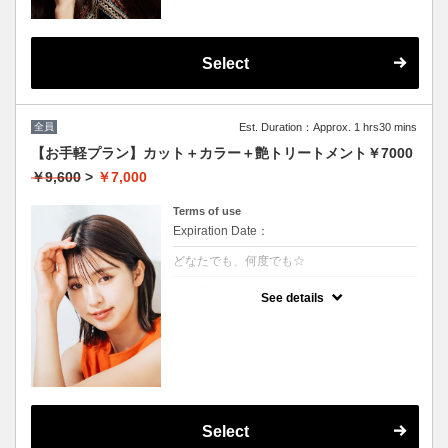
Select
全員
Est. Duration：Approx. 1 hrs30 mins
【お手軽プラン】カット＋カラー＋艶トリートメント￥7000
￥9,600
>
￥7,000
Terms of use
Expiration Date：
どなたでも、何度でも☆
クーポンについて
See details
髪の毛に優しいオーガニックカラーでツヤの
ある質感
★イタリヤ製高級トリートメント付
★男女共に利用可能
★白髪染め可能（＋500円）
★ロング料金無料
★シャンプー・ブロー込
Select