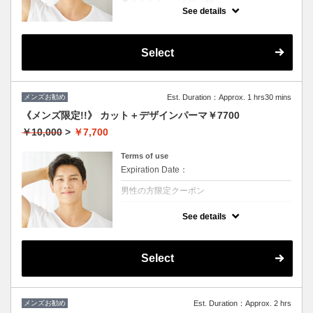
★ブリーチを除くカラー付き
See details
★地肌ケアで地肌が引き締まると髪の根元が
立ち上がり最高
Select
メンズお勧め
Est. Duration：Approx. 1 hrs30 mins
《メンズ限定!!》 カット＋デザインパーマ￥7700
￥10,000
>
￥7,700
Terms of use
Expiration Date：
男性の方限定クーポン
クーポンについて
See details
◆シャンプー・ブロー込
★ボリュームがほしい、スタイリングも楽に
したい方におススメ♪
※ツイスト、スパイラルの場合は別途＋3000
Select
円
メンズお勧め
Est. Duration：Approx. 2 hrs