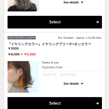
や、鮮やかな色をご希望の方はコレ♪
See details
グラデーション、インナーカラーもこちらで
す
※カット追加（+2500円）
※S/B込
※髪の状態によりご利用いただけない場合が
ございます。
Select
ブリーチデザインカラー
Est. Duration：Approx. 1 hrs30 mins
『イヤリングカラー』イヤリングブリーチ+オンカラー
￥5000
￥8,000
>
￥5,000
Terms of use
Expiration Date：
どなたでも、なんどでも☆
クーポンについて
See details
★片耳横どちらかのブリーチ+カラー
★カット追加（+2500円）
★全体カラー追加（+3000円）
★片耳追加（+1500円）
★S/B込み、スタイリング込み
Select