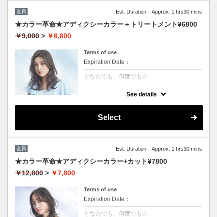
全員
Est. Duration：Approx. 1 hrs30 mins
★カラー革命★アディクシーカラー＋トリートメント¥6800
￥9,000
>
￥6,800
Terms of use
Expiration Date：
どなたでも、何度でも☆
クーポンについて
See details
話題の最新カラーで「柔らかさ」「透明感」
「ツヤ」「手触り」が格段にＵＰ！ダメージ
が1/5のため、綺麗な色味で毎回染められま
Select
す。/ロング料金無/コテ巻無料/当日予約OK
※カット追加可能（+2500円）※前髪や顔周
りだけのカットの場合（＋1000円）
全員
Est. Duration：Approx. 1 hrs30 mins
★カラー革命★アディクシーカラー+カット¥7800
￥12,800
>
￥7,800
Terms of use
Expiration Date：
どなたでも、何度でも☆