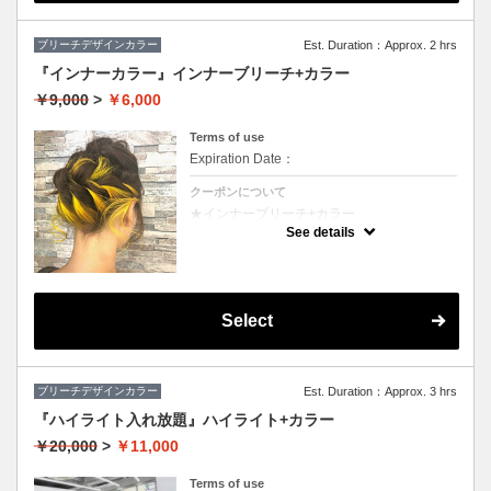
ブリーチデザインカラー
Est. Duration：Approx. 2 hrs
『インナーカラー』インナーブリーチ+カラー
￥9,000
>
￥6,000
Terms of use
Expiration Date：
クーポンについて
★インナーブリーチ+カラー
★カット追加（+2500円）
See details
★耳後ろのインナーのカラーのみです。表面
のカラーも希望の方は（+3000円）
★S/B込み、スタイリング込み
Select
ブリーチデザインカラー
Est. Duration：Approx. 3 hrs
『ハイライト入れ放題』ハイライト+カラー
￥20,000
>
￥11,000
Terms of use