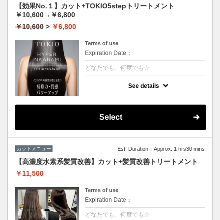
【効果No.１】カット+TOKIO5stepトリートメント
￥10,600→￥6,800
￥10,600
>
￥6,800
Terms of use
Expiration Date：
どなたでも、何度でも☆
クーポンについて
See details
【5step】特許技術インカラミによって、圧
倒的な強さ・軽さ・柔らかさ・持続力◎本質
的な「髪質ケア」で大人気！★男女共に利用
可能★S/B込★ロング料金無料
Select
カットメニュー
Est. Duration：Approx. 1 hrs30 mins
【高濃度水素系髪質改善】カット+髪質改善トリートメント
￥11,500
Terms of use
Expiration Date：
どなたでも、何度でも☆