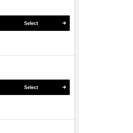
Select
Select