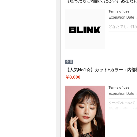
【迷ったらご相談ください】あなた
Terms of use
Expiration Date
どなたでも、何
クーポンについて
どのクーポンを
プロの目線でぴ
※ブリーチを悩
※縮毛矯正を悩
（選択されてい
全員
【人気No1☆】カット+カラー＋内部
￥8,000
Terms of use
Expiration Date
クーポンについて
髪の毛に優しい
白髪染め可能（※