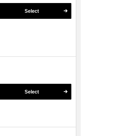
Select
Select