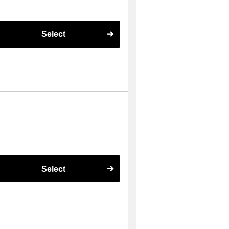
Select
Select