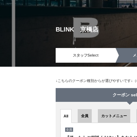
BLINK 京橋店
スタッフ
Select
メ
↓こちらのクーポン種別からが選びやすいです↓
クーポン sel
全員
カットメニュー
All
全員