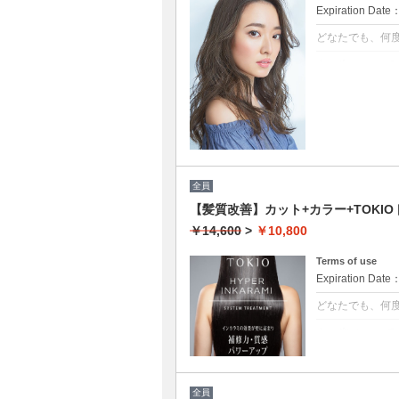
Expiration Date
どなたでも、何
クーポンについて
髪の毛に優しいオ
トメント付 ★白
ブロー込
全員
【髪質改善】カット+カラー+TOKIOト
￥14,600
>
￥10,800
Terms of use
Expiration Date
どなたでも、何
クーポンについて
[リピート率95
保ちます。本質
毛の奥深くに浸
全員