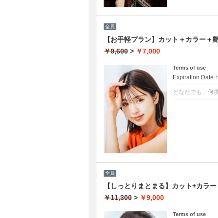
全員
【お手軽プラン】カット＋カラー＋艶
￥9,600
>
￥7,000
Terms of use
Expiration Date
どなたでも、何
クーポンについて
髪の毛に優しい
★イタリヤ製高
★男女共に利用
★白髪染め可能（
★ロング料金無
★シャンプー・
全員
【しっとりまとまる】カット+カラー＋
￥11,300
>
￥9,000
Terms of use