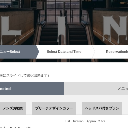
ニュー
Select
Select Date and Time
Reservation
I
（横にスライドして選択出来ます）
ected
メニュー
メンズお勧め
ブリーチデザインカラー
ヘッドスパ付きプラン
Est. Duration：Approx. 2 hrs