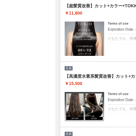
【超髪質改善】カット+カラー+TOKIO
￥11,800
Terms of use
Expiration Date
どなたでも、何
クーポンについて
[6step]特
残留シリコンを
限まで綺麗に致
全員
【高濃度水素系髪質改善】カット+カラ
￥15,500
Terms of use
Expiration Date
どなたでも、何
クーポンについて
3回目以降は半
水分量を底上げ
ます。◎白髪染+5
全員