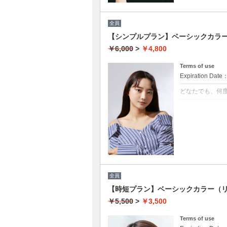
全員
【シンプルプラン】ベーシックカラー￥
￥6,000
>
￥4,800
Terms of use
Expiration Date
どなたでも、何
クーポンについて
★男女共に利用
★白髪染め可能(+
★シャンプー・
★ロング料金無
全員
【時短プラン】ベーシックカラー（リ
￥5,500
>
￥3,500
Terms of use