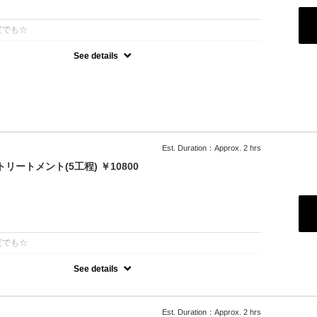
：
度でも☆
See details
ーガニックカラーでツヤのある質感★内部補修ハホニコ3stepトリー
髪染め可能（※白髪染め＋500円）★ロング料金無料★シャンプー・
Est. Duration：Approx. 2 hrs
リートメント(5工程) ￥10800
：
度でも☆
See details
％]特許技術インカラミによって、圧倒的な強さ,軽さ,柔らかさ,持続力を
的な「髪質ケア」で大人気！超音波や高濃度スチームを使用して髪の
透して定着
Est. Duration：Approx. 2 hrs