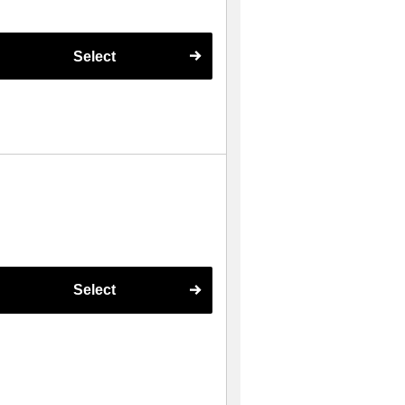
Select
Select