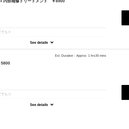
＋内部補修トリートメント ￥8900
：
度でも☆
See details
話題の最新カラーで「柔らかさ」「透明感」「ツヤ」「手触り」が格
ジが1/5のため、綺麗な色味を毎回染められます。 パサつきを抑えま
髪へ導きます
Est. Duration：Approx. 1 hrs30 mins
800
：
度でも☆
See details
オーガニックカラーでツヤのある質感☆
可能