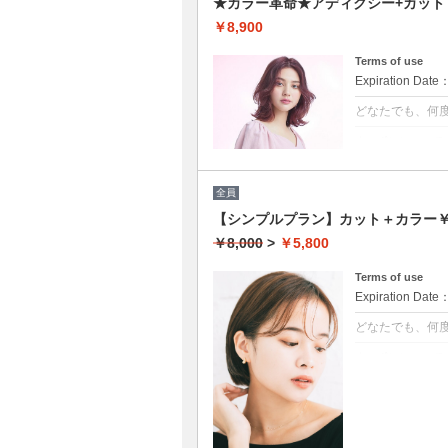
★カラー革命★アディクシー+カット
￥8,900
Terms of use
Expiration Date
どなたでも、何
クーポンについて
★新クーポン★
段にUP！ダメー
とまりの良い艶
全員
【シンプルプラン】カット＋カラー￥5
￥8,000
>
￥5,800
Terms of use
Expiration Date
どなたでも、何
クーポンについて
髪の毛に優しい
★白髪染め可能
★S/B込み
★ロング料金無
★男女共に利用