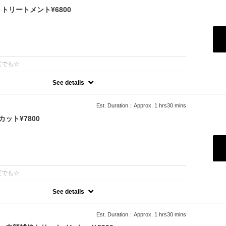
リートメント¥6800
：
度でも☆
See details
ーで「柔らかさ」「透明感」「ツヤ」「手触り」が格段にＵＰ！ダメ
め、綺麗な色味で毎回染められます。/ロング料金無/コテ巻無料/当日予
Est. Duration：Approx. 1 hrs30 mins
（+2500円）※前髪や顔周りだけのカットの場合（＋1000円）
ット¥7800
：
度でも☆
See details
ーで「柔らかさ」「透明感」「ツヤ」「手触り」が格段にＵＰ！ダメ
め、綺麗な色味で毎回染められます。
利用可能
Est. Duration：Approx. 1 hrs30 mins
ブロー込