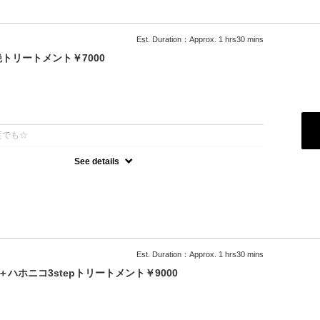
Est. Duration：Approx. 1 hrs30 mins
トリートメント￥7000
：
度でも☆
See details
オーガニックカラーでツヤのある質感
級トリートメント付
可能
＋500円）
料
ブロー込
Est. Duration：Approx. 1 hrs30 mins
ハホニコ3stepトリートメント￥9000