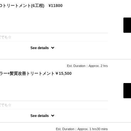
トリートメント(6工程) ¥11800
：
度でも☆
See details
許技術インカラミによって、圧倒的な強さ,軽さ,柔らかさ持続力を保ちます。
除去し、トリートメント効果を最大限引き出し、あなたの髪の毛を極
します。
Est. Duration：Approx. 2 hrs
ー+髪質改善トリートメント￥15,500
：
度でも☆
See details
年持続する次世代水素系トリートメント！高濃度水素で抗酸化を促し
します◎カラーとの相性が抜群で、今まで見た事が無いような艶が出
00円
Est. Duration：Approx. 1 hrs30 mins