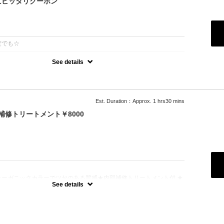
にピッタリクーポン
：
度でも☆
See details
選べばいいか分からない、そんな方に♪
ったりのスタイルやカラーを提案させていただきます！
まれている方は必ずブリーチボタンをご選択ください。
まれている方は必ず縮毛矯正ボタンをご選択ください。
ない場合はお時間の関係上当日ご来店頂いても施術が出来ません）
Est. Duration：Approx. 1 hrs30 mins
補修トリートメント￥8000
：
オーガニックカラーでツヤのある質感★内部補修トリートメント付 ★
白髪染め＋500円）★ロング料金無料★シャンプー・ブロー込
See details