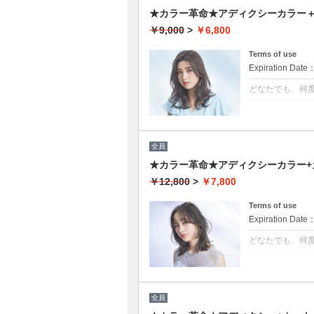
★カラー革命★アディクシーカラー＋ト
￥9,000
>
￥6,800
Terms of use
Expiration Date
どなたでも、何
クーポンについて
話題の最新カラ
ージが1/5のた
約OK
全員
※カット追加可能
★カラー革命★アディクシーカラー+カ
￥12,800
>
￥7,800
Terms of use
Expiration Date
どなたでも、何
クーポンについて
話題の最新カラ
ージが1/5のた
★男女ともにご
全員
★ロング料金無
★シャンプー・