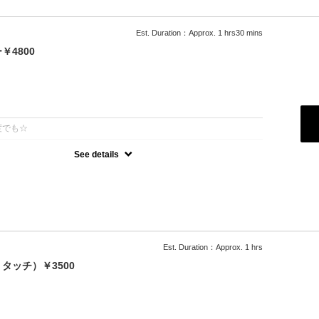
Est. Duration：Approx. 1 hrs30 mins
4800
：
度でも☆
See details
可能
500円）
ブロー込
料
Est. Duration：Approx. 1 hrs
タッチ）￥3500